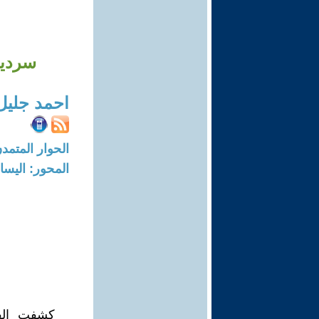
سردية
احمد جليل 
الحوار المتمدن-العدد: 8267 - 25
المحور: اليسار
كشفت الفت