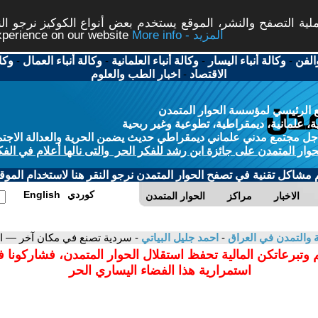
ة التصفح والنشر، الموقع يستخدم بعض أنواع الكوكيز نرجو النق
More info - المزيد
experience on our website
الفن
-
وكالة أنباء اليسار
-
وكالة أنباء العلمانية
-
وكالة أنباء العمال
-
وكا
الاقتصاد
-
اخبار الطب والعلوم
 الرئيسي لمؤسسة الحوار المتمدن
، علمانية، ديمقراطية، تطوعية وغير ربحية
ل مجتمع مدني علماني ديمقراطي حديث يضمن الحرية والعدالة الاجتم
حوار المتمدن على جائزة ابن رشد للفكر الحر والتى نالها أعلام في الفك
م مشاكل تقنية في تصفح الحوار المتمدن نرجو النقر هنا لاستخدام الموقع
كوردي
English
الاخبار
مراكز
الحوار المتمدن
ية والتمدن في العراق
-
احمد جليل البياتي
- سردية تصنع في مكان آخر — ا
 وتبرعاتكن المالية تحفظ استقلال الحوار المتمدن، فشاركونا 
استمرارية هذا الفضاء اليساري الحر