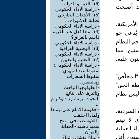
(6) : الدين و الدولة
قد أصبحت
-
دراسة الاداء الحكومي
(5) : الأبتعاث الخارجي
لطلبة الدكتوراه ...
أمريكية،
-
دراسة الاداء الحكومي
(4) : ماذا فعل عبد الكريم
يُدعى جو
قاسم بالعراق؟
جم النظام
-
دراسة الاداء الحكومي
(3) : الوطنية العراقية
نين، مما
-
دراسة الاداء الحكومي
تون عليه،
(2) : التعليم والتعيين
-
دراسة الاداء الحكومي:
سقوط عبد المهدي:
المخلّص”
سقوط الشعارات
ومانيفس ...
طة الحق”
-
أنطولوجيا الباحث
وتأثيرها على نتائج
 ليس نظام
البحوث: ريتشارد داوكنز م
...
-
حكومة الامام علي: بماذا
 السردية،
ولماذا اخفقت
 لا تهتم
-
اللاوسطية في منتج
سعيد ناشيد -الحداثة
ء العملية
والقرآن-
مستوى أقل
-
لماذا نفشل دائما؟