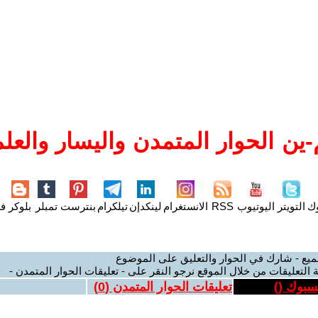
ين الحوار المتمدن واليسار والعلم
وك
التويتر
اليوتيوب
RSS
الانستغرام
لينكدإن
تيلكرام
بنترست
تمبلر
بلوكر
فل
ميع - شارك في الحوار والتعليق على الموضوع
 التعليقات من خلال الموقع نرجو النقر على - تعليقات الحوار المتمدن -
يسبوك (
)
تعليقات الحوار المتمدن (
0
)