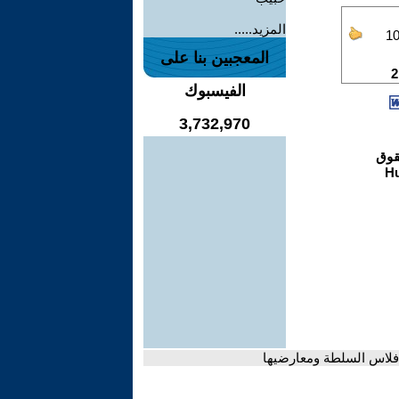
المزيد.....
المعجبين بنا على
الفيسبوك
3,732,970
فلاس السلطة ومعارضيها