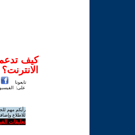
كيف تدعم-
الانترنت؟
تابعونا
على:
الفيسب
رأيكم مهم للج
للاطلاع وإضافة
تعليقات الف