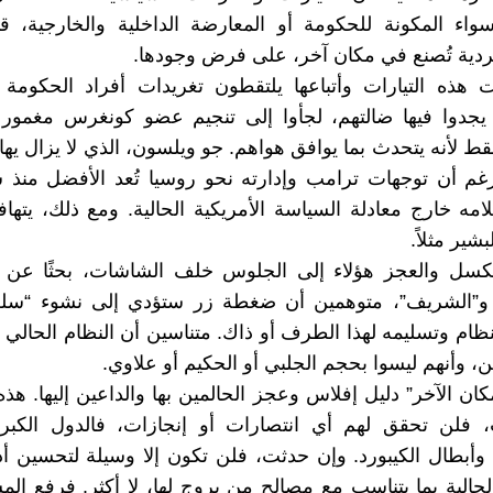
سواء المكونة للحكومة أو المعارضة الداخلية والخارجية، 
دية تُصنع في مكان آخر، على فرض وجودها.
ذه التيارات وأتباعها يلتقطون تغريدات أفراد الحكومة ال
 يجدوا فيها ضالتهم، لجأوا إلى تنجيم عضو كونغرس مغمور 
ط لأنه يتحدث بما يوافق هواهم. جو ويلسون، الذي لا يزال يها
م أن توجهات ترامب وإدارته نحو روسيا تُعد الأفضل منذ س
امه خارج معادلة السياسة الأمريكية الحالية. ومع ذلك، يتهاف
شير مثلاً.
لكسل والعجز هؤلاء إلى الجلوس خلف الشاشات، بحثًا عن “
 و”الشريف”، متوهمين أن ضغطة زر ستؤدي إلى نشوء “سل
ظام وتسليمه لهذا الطرف أو ذاك. متناسين أن النظام الحالي
 وأنهم ليسوا بحجم الجلبي أو الحكيم أو علاوي.
ان الآخر” دليل إفلاس وعجز الحالمين بها والداعين إليها. هذه
 فلن تحقق لهم أي انتصارات أو إنجازات، فالدول الكبرى
 وأبطال الكيبورد. وإن حدثت، فلن تكون إلا وسيلة لتحسين أدا
لحالية بما يتناسب مع مصالح من يروج لها، لا أكثر. فرفع ال