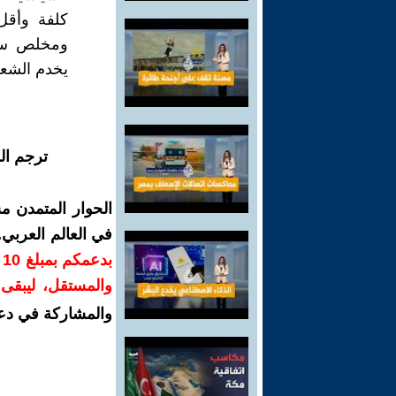
كلفة وأقل
ومخلص سوى 
يخدم الشع
ترجم ال
الحوار المتمدن م
في العالم العربي
ب
والمستقل، ليبقى ص
والمشاركة في دع