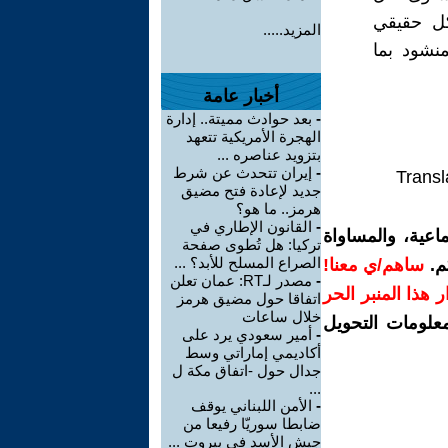
كل حقيقي
المزيد.....
منشود بما
أخبار عامة
-
بعد حوادث مميتة.. إدارة
الهجرة الأمريكية تتعهد
بتزويد عناصره ...
-
إيران تتحدث عن شرط
Transl
جديد لإعادة فتح مضيق
هرمز.. ما هو؟
-
القانون الإطاري في
اعية، والمساواة
تركيا: هل تُطوى صفحة
الصراع المسلح للأبد؟ ...
م.
ساهم/ي معنا!
-
مصدر لـRT: عمان تعلن
رار هذا المنبر الحر
اتفاقا حول مضيق هرمز
خلال ساعات
معلومات التحويل
-
أمير سعودي يرد على
أكاديمي إماراتي وسط
جدال حول -اتفاق مكة ل
...
-
الأمن اللبناني يوقف
ضابطا سوريّا رفيعا من
جيش الأسد في بيروت ...