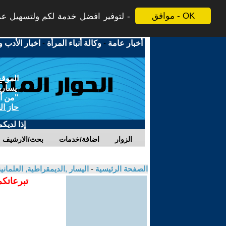
موافق - OK
لتوفير افضل خدمة لكم ولتسهيل عملي
أخبار عامة
-
وكالة أنباء المرأة
-
اخبار الأدب و
الموقع
يسارية
"من أج
حاز ال
إذا لديك
الزوار
اضافة/خدمات
بحث/الارشيف
الصفحة الرئيسية
-
اليسار ,الديمقراطية, العلمان
تبرعاتكم