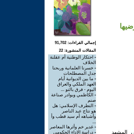
ضيها
إجمالي القراءات: 91,702
المقالات المنشورة: 22
-
احتكار الوطنية أم عقلنة
الخلاف
-
خسرنا العلمانية وربحنا
جدل المصطلحات
-
ما بين الديوانية أيام
العهد الملكي والعراق
اليوم - فرق بالتو ...
-
الكاظمي وبوادر صناعة
صنم
-
التطرف الإسلامي: هل
هو نتاج عبد الناصر
وأشباهه أم سيد قطب وأ
...
-
غدير خم وأثرها المعاصر
ي المشهد
-
دراسة الاداء الحكومي