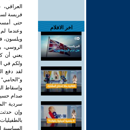
العراقي، 
فريسة لسر
حتى أمست ه
اخر الافلام
وعندما لم
ويلسون، فق
الروسي، رغ
يعني أن كل
ولكم في الب
لقد دفع ا
و”الحامي”
وإسقاط الن
صدام حسين،
سردية “المك
وإن حدثت،
بالطفيليات
السياسية ا