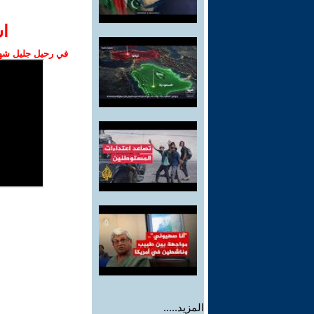
ا‫
في رحيل جليل شهبا
المزيد.....