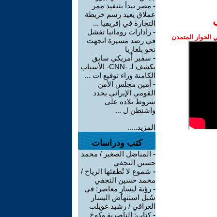
-
مصر تبدأ بتنفيذ ممر
عملاق يعيد رسم خريطة
التجارة في إفريقيا ...
-
رادارات رومانيا تفشل
الحوار المتمدن
في رصد مسيرة اتجهت
نحو بلغاريا
-
سفير أمريكي سابق
يكشف لـ -CNN- الأسباب
الكامنة وراء توقيع ات ...
-
أمين مجلس الأمن
القومي الإيراني يحدد
شروط بلاده على
واشنطن ل ...
المزيد.....
كتب ودراسات
-
المناضل الصغير / محمد
حسين النجفي
-
شموع لا تُطفئها الرياح /
محمد حسين النجفي
-
رؤية ليسارٍ معاصر: في
سُبل استنهاض اليسار
العراقي / رشيد غويلب
-
كتاب: الناصرية وكوخ