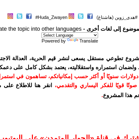
#هدى_زوين (هاشتاغ)
Huda_Zwayen#
موضوع إلى لغات أخرى -
ate the topic into other languages
Powered by
Translate
شروع تطوعي مستقل يسعى لنشر قيم الحرية، العدالة الاجتم
. ولضمان استمراره واستقلاليته، يعتمد بشكل كامل على دعمك
دعمكم بمبلغ 10 دولارات سنويًا أو أكثر حسب إمكانياتكم، تساهمون في استم
وتًا قويًا للفكر اليساري والتقدمي
،
انقر هنا للاطلاع على 
م هذا المشروع
.
شترك في قناة «الحوار المتمدن» على اليوتيوب