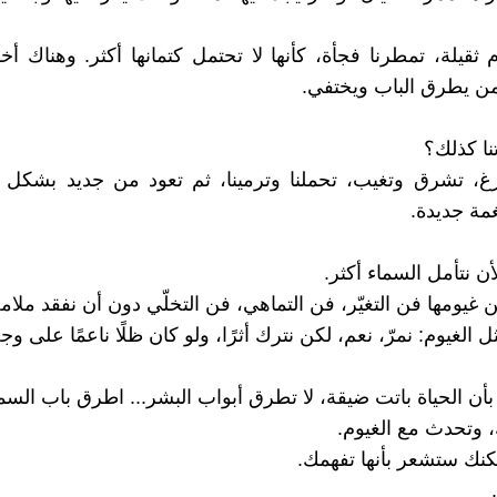
 ثقيلة، تمطرنا فجأة، كأنها لا تحتمل كتمانها أكثر. وهناك أ
من يطرق الباب ويختفي.
نا كذلك؟
غ، تشرق وتغيب، تحملنا وترمينا، ثم تعود من جديد بشكل آ
مة جديدة.
لأن نتأمل السماء أكثر.
ن غيومها فن التغيّر، فن التماهي، فن التخلّي دون أن نفقد ملامح
 الغيوم: نمرّ، نعم، لكن نترك أثرًا، ولو كان ظلًا ناعمًا على وجه 
أن الحياة باتت ضيقة، لا تطرق أبواب البشر... اطرق باب السما
، وتحدث مع الغيوم.
لكنك ستشعر بأنها تفهمك.