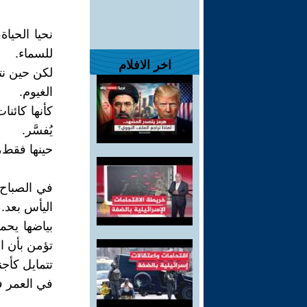
نحيا الحيا
للسماء.
اخر الافلام
لكن حين نت
الغيوم.
كأنها كائنا
يُفسَّر.
حينها فقط، 
في الصباح،
اليأس بعد.
بياضها يحمل
تؤمن بأن ال
تتمايل كأجن
في العمر ف