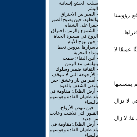
يسلب الجشع إنسانية
البشر
-
الصبر بين الاحتراق
فع رؤوسنا
والخلود: حين يصبح الصبر
جمرا على الشفاه
-
الشموع والزمن: إحتراق
راها.
الروح في مسيرة الحياة
-
حين تبوح الأيام
بأسرارها..دروس تخط
عميقًا لا
بمداد التجربة
-
أنين البقاء: صمت
يتهامس مع الزمن
-
الثقافة ضمير وسلوك
-
الأرجوحة التي لا تتوقف
-
أمير من نار وعشق: حين
لم يمسسها
يلتقي الشغف بالقوة
-
أرض الظلال: مقاومة في
بلد طغيان القادة وهوسهم
ي لا تزال
بالنساء
-
-حين تنهض الأرواح:
القبور التي تلاشت وعادت
ا: لا زال
من جديد-
-
أرض الظلال:مقاومة في
بلد طغيان القادة وهوسهم
بالنساء