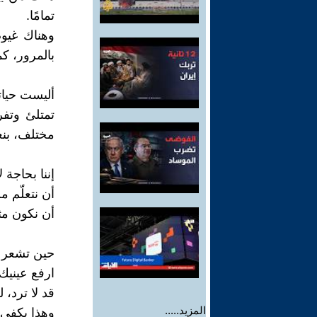
تمامًا.
وهناك غيوم
بالمرور، ك
أليست حيات
تمتلئ وتفر
مختلف، بنغ
إننا بحاجة 
أن نتعلّم م
أن نكون مثل
حين تشعر ب
ارفع عينيك
قد لا ترد، 
المزيد.....
وهذا يكفي.