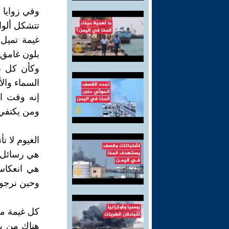
وفي زوايا ا
تتشكل ألوان
غيمة تميل
بلون غامق 
وكأن كل غي
السماء وال
إنه وقت ال
ومن يكتفي
الغيوم لا ت
هي رسائل ال
هي انعكاس
وحين نرجو 
كل غيمة مرآ
هناك من يرا