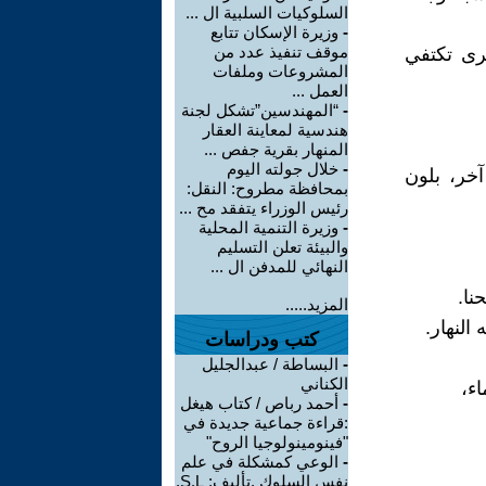
السلوكيات السلبية ال ...
-
وزيرة الإسكان تتابع
موقف تنفيذ عدد من
خرى تكتفي
المشروعات وملفات
العمل ...
-
“المهندسين”تشكل لجنة
هندسية لمعاينة العقار
المنهار بقرية جفص ...
-
خلال جولته اليوم
خر، بلون
بمحافظة مطروح: النقل:
رئيس الوزراء يتفقد مح ...
-
وزيرة التنمية المحلية
والبيئة تعلن التسليم
النهائي للمدفن ال ...
نا.
المزيد.....
النهار.
كتب ودراسات
-
البساطة / عبدالجليل
الكناني
ء،
-
أحمد رباص / كتاب هيغل
:قراءة جماعية جديدة في
"فينومينولوجيا الروح"
-
الوعي كمشكلة في علم
نفس السلوك .تأليف: S.L.