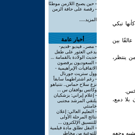
-
حين يصبح اللازمن موطنًا
-
رقصة على حافة الزمن
المزيد.....
نها تبكي
أخبار عامة
القًا بين
-
مصر.. فيديو -قديم-
يدعي العثور على طفل
من ينتظر،
حديث الولادة بالقمامة ...
-
السعوديون يرفضون
الاتفاقيات الإبراهيمية -
وول ستريت جورنال
-
رغم اشتراطهما سابقاً
نزع سلاح حماس.. نتنياهو
وكاتس يوافقان س ...
حَس.
-
إعلام إيراني: بزشكيان
بلا دمع،
يلتقي المرشد مجتبى
خامنئي
-
التعليم العالي: إعلان
نتائج المرحلة الأولى
للتنسيق الإلكترون ...
-
النقل تطلق مادة فيلمية
 يشبه وجعه
للتوعية من مخاطر