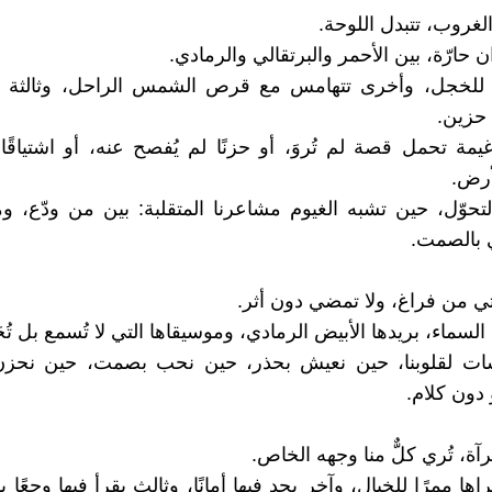
لغروب، تتبدل اللوحة.
 حارّة، بين الأحمر والبرتقالي والرمادي.
 للخجل، وأخرى تتهامس مع قرص الشمس الراحل، وثالثة كأ
حزين.
مة تحمل قصة لم تُروَ، أو حزنًا لم يُفصح عنه، أو اشتياقًا ع
أرض.
تحوّل، حين تشبه الغيوم مشاعرنا المتقلبة: بين من ودّع، و
 بالصمت.
أتي من فراغ، ولا تمضي دون أثر.
سماء، بريدها الأبيض الرمادي، وموسيقاها التي لا تُسمع بل تُ
ات لقلوبنا، حين نعيش بحذر، حين نحب بصمت، حين نحزن 
دون كلام.
ة، تُري كلٌّ منا وجهه الخاص.
ها ممرًا للخيال، وآخر يجد فيها أمانًا، وثالث يقرأ فيها وجعًا