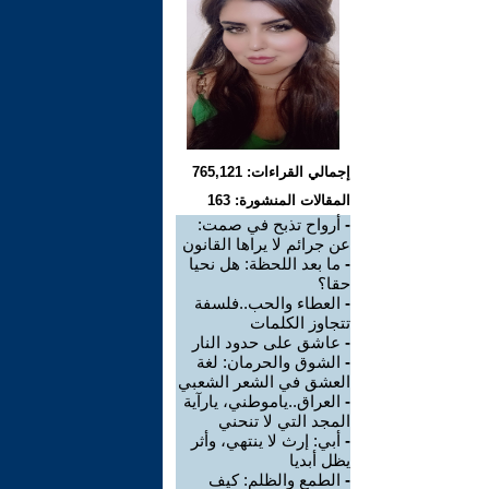
إجمالي القراءات: 765,121
المقالات المنشورة: 163
-
أرواح تذبح في صمت:
عن جرائم لا يراها القانون
-
ما بعد اللحظة: هل نحيا
حقا؟
-
العطاء والحب..فلسفة
تتجاوز الكلمات
-
عاشق على حدود النار
-
الشوق والحرمان: لغة
العشق في الشعر الشعبي
-
العراق..ياموطني، يارآية
المجد التي لا تنحني
-
أبي: إرث لا ينتهي، وأثر
يظل أبديا
-
الطمع والظلم: كيف