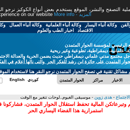
ة التصفح والنشر، الموقع يستخدم بعض أنواع الكوكيز نرجو النق
More info - المزيد
experience on our website
الفن
-
وكالة أنباء اليسار
-
وكالة أنباء العلمانية
-
وكالة أنباء العمال
-
وكا
الاقتصاد
-
اخبار الطب والعلوم
 الرئيسي لمؤسسة الحوار المتمدن
، علمانية، ديمقراطية، تطوعية وغير ربحية
ل مجتمع مدني علماني ديمقراطي حديث يضمن الحرية والعدالة الاجتم
حوار المتمدن على جائزة ابن رشد للفكر الحر والتى نالها أعلام في الفك
م مشاكل تقنية في تصفح الحوار المتمدن نرجو النقر هنا لاستخدام الموقع
كوردي
English
الاخبار
مراكز
الحوار المتمدن
لاجتماع
-
هدى زوين
- موسيقى الغيوم..لوحات تتغير مع الوقت
 وتبرعاتكن المالية تحفظ استقلال الحوار المتمدن، فشاركونا 
استمرارية هذا الفضاء اليساري الحر