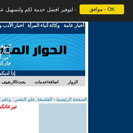
موافق - OK
لتوفير افضل خدمة لكم ولتسهيل عملي
أخبار عامة
-
وكالة أنباء المرأة
-
اخبار الأدب و
الموقع
يسارية
"من أج
حاز ال
إذا لديك
الزوار
اضافة/خدمات
بحث/الارشيف
الصفحة الرئيسية
-
الفلسفة ,علم النفس , وعلم ا
تبرعاتكم