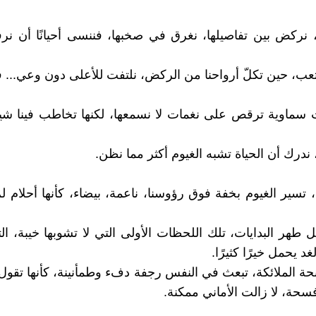
ة، نركض بين تفاصيلها، نغرق في صخبها، فننسى أحيانًا أن نر
عب، حين تكلّ أرواحنا من الركض، نلتفت للأعلى دون وعي... فن
ت سماوية ترقص على نغمات لا نسمعها، لكنها تخاطب فينا شيئًا 
ندرك أن الحياة تشبه الغيوم أكثر مما نظن.
 تسير الغيوم بخفة فوق رؤوسنا، ناعمة، بيضاء، كأنها أحلام 
 طهر البدايات، تلك اللحظات الأولى التي لا تشوبها خيبة، الت
غد يحمل خيرًا كثيرًا.
حة الملائكة، تبعث في النفس رجفة دفء وطمأنينة، كأنها تقول لن
سحة، لا زالت الأماني ممكنة.