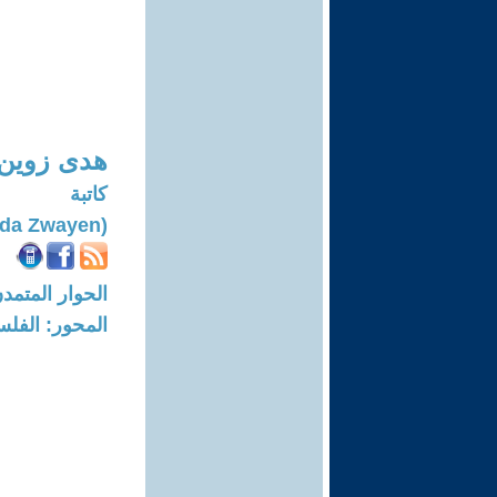
هدى زوين
كاتبة
(Huda Zwayen)
الحوار المتمدن-العدد: 8309 - 25
المحور: الفلس