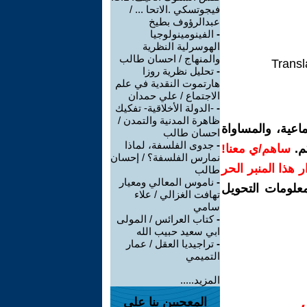
فيجوتسكي .الاتحا ... /
عبدالرؤوف بطيخ
-
الفينومينولوجيا
الهوسرلية النظرية
والمنهاج / احسان طالب
Transl
-
تحليل نظرية روزا
هارتموت النقدية في علم
الاجتماع / علي حمدان
-
-الدولة الأخلاقية- تفكيك
ظاهرة المدنية والتمدن /
اعية، والمساواة
احسان طالب
-
جدوى الفلسفة، لماذا
م.
ساهم/ي معنا!
نمارس الفلسفة؟ / إحسان
رار هذا المنبر الحر
طالب
-
ناموس المعالي ومعيار
معلومات التحويل
تهافت الغزالي / علاء
سامي
-
كتاب العرائس / المولى
ابي سعيد حبيب الله
-
تراجيديا العقل / عمار
التميمي
المزيد.....
المعجبين بنا على