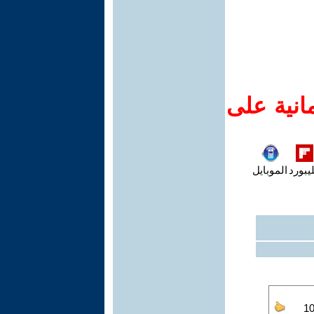
انية على
يبورد
الموبايل