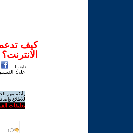
كيف تدعم-
الانترنت؟
تابعونا
على:
الفيسب
رأيكم مهم للج
للاطلاع وإضافة
تعليقات الف