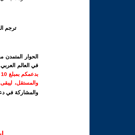
ترجم ال
الحوار المتمدن م
في العالم العربي
ب
والمستقل، ليبقى ص
والمشاركة في دع
ا‫