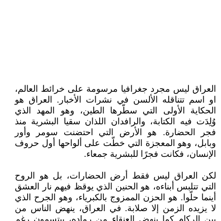
العراق ليس مجرد جغرافيا مرسومة على خرائط العالم،
او اسم تتناقله الألسن في نشرات الأخبار. العراق هو
الحكاية الأولى التي سطّرها الطين، وهو المهد الذي
وُلِدَت فيه الكتابة، والرافدان اللذان سقيا البشرية منذ
فجر الحضارة. هو الأرض التي احتضنت سومر وأور
وبابل، وهو المعجزة التي خطّت على ألواحها أول حروف
الإنسان، فكانت فجرًا للبشرية جمعاء.
لكن العراق ليس فقط أرض الحضارات، بل هو الروح
التي تتلبس أبناءه، هو الحنين الذي يوقظ فيهم نار العشق
أينما حلّوا. هو الحزن الممزوج بالكبرياء، وهو الجرح الذي
لا يزيده الزمن إلا صلابة. في العراق، ينهض الناس من
بين الركام كما ينهض العنقاء من رماده، يبتسمون رغم