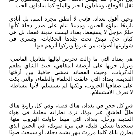
ثقل الأوجاع، ويتبادلون الخبز والملح كما يتبادلون الحب.
وحين أقول بغداد، فإنني لا أنطق مجرد اسم، بل أنادي
تاريخًا يملؤه الحنين، ومدينةً تنام على صدر دجلة كأنها
حلمٌ مؤجلٌ لا يستيقظ. بغداد ليست مدينة فقط، بل هي
كيان حيّ، تنبضُ تحت جلدها الحكايات، وتسري في
شوارعها أصوات من عبروا وتركوا أثرهم فيها.
هي بغداد التي ما زالت تحرس لياليها بقناديل الماضي،
وترتل حزنها على أرصفة المقاهي، حيث الشاي بطعم
الذكريات، وحيث القصائد تمشي حافيةً بين أزقتها
القديمة. بغداد التي عانقت الخلفاء والعلماء، والتي بكت
على ضفافها الحروب، ولكنها لم تستسلم، لأنها ببساطة،
لا تعرف الاستسلام.
في كل حجرٍ في بغداد، هناك قصة، وفي كل زاويةٍ هناك
ظلٌّ لعاشقٍ عبر يومًا، ترك نظراته معلقةً في هواء
المدينة ورحل. بغداد، التي مهما حاولتَ الهروب منها،
ستجدها تسكن قلبك، في نبرة صوتك، في الحنين الذي
يطرق بابك كلما مررتَ بنهرٍ يشبه دجلة، أو سمعتَ صوتًا