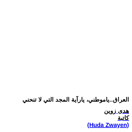
العراق..ياموطني، يارآية المجد التي لا تنحني
هدى زوين
كاتبة
(Huda Zwayen)