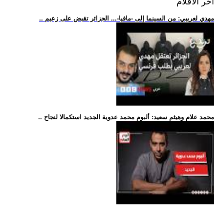
اخر الافلام
.. مهدي لعريبي: من السينما إلى -مافيا-... الجزائر تقبض على زعيم
.. محمد علام وهيثم سعيد: ألبوم محمد عدوية الجديد استكمالا لنجاح