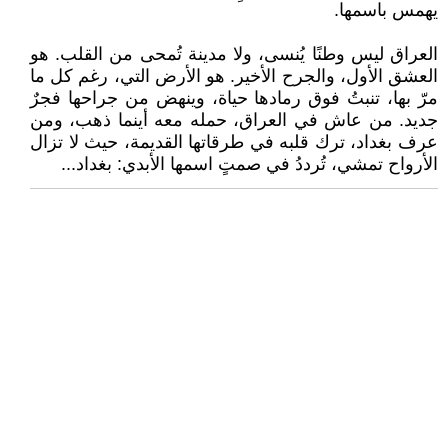
يهمس باسمها.
العراق ليس وطنًا يُنسى، ولا مدينة تُمحى من القلب. هو
العشق الأول، والجرح الأخير. هو الأرض التي، رغم كل ما
مرّ بها، تنبتُ فوق رمادها حياة، وينهض من جراحها فجرٌ
جديد. من عاش في العراق، حمله معه أينما ذهب، ومن
عرف بغداد، ترك قلبه في طرقاتها القديمة، حيث لا تزال
الأرواح تمشي، تُرددُ في صمتٍ اسمها الأبدي: بغداد...