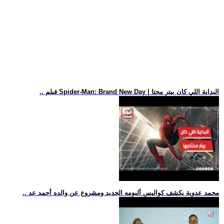
.. فيلم Spider-Man: Brand New Day | البداية اللي كان بيتر محتا
.. محمد عدوية يكشف كواليس ألبومه الجديد ومشروع عن والده أحمد عد