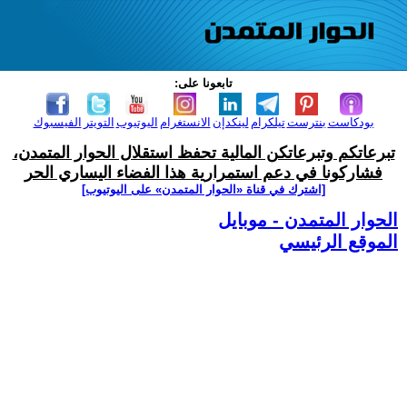
تابعونا على:
بودكاست
بنترست
تيلكرام
لينكدإن
الانستغرام
اليوتيوب
التويتر
الفيسبوك
تبرعاتكم وتبرعاتكن المالية تحفظ استقلال الحوار المتمدن،
فشاركونا في دعم استمرارية هذا الفضاء اليساري الحر
[اشترك في قناة ‫«الحوار المتمدن» على اليوتيوب]
الحوار المتمدن - موبايل
الموقع الرئيسي