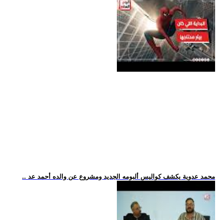
.. محمد عدوية يكشف كواليس ألبومه الجديد ومشروع عن والده أحمد عد