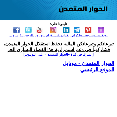
تابعونا على:
بودكاست
بنترست
تيلكرام
لينكدإن
الانستغرام
اليوتيوب
التويتر
الفيسبوك
تبرعاتكم وتبرعاتكن المالية تحفظ استقلال الحوار المتمدن،
فشاركونا في دعم استمرارية هذا الفضاء اليساري الحر
[اشترك في قناة ‫«الحوار المتمدن» على اليوتيوب]
الحوار المتمدن - موبايل
الموقع الرئيسي