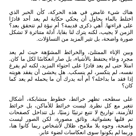
هناك شيء غامض في هذه الحركة، كأن الحبر الذي
اختلط بالماء يحاول أن يحكي حكاية لم يعد أحد قادرًا
على قراءتها. أهي ذكرى قديمة؟ أم نبؤة لم تتحقق بعد؟
الزمن لا يجيب، لكنه يترك لنا بقايا، أدلة متناثرة لا تشكل
صورة واضحة، بل تثير المزيد من التساؤلات.
وبين الإناء الممتلئ، والخرائط المشوّهة حيث لم يعد
مجرد وعاء يحتفظ بالأشياء، بل صار انعكاسًا لكل ما كان.
امتلأ حتى لم يعد قادرًا على احتواء المزيد، لكنه لم يفرغ
نفسه، لم يتكسر، لم ينسكب. هل يخشى أن يفقد هويته
إذا فقد ما بداخله؟ أم أنه يدرك أن ما يحمله لم يعد كما
كان؟
على سطحه، تظهر خرائط، خطوط متشابكة، أشكال
تتغير مع كل نظرة. ليست خرائط للأماكن، بل خرائط
للأزمنة، تواريخ لا تتبع ترتيبًا زمنيًا، بل تتداخل كصفحات
تم قلبها بعشوائية. وثائق مصورة، لكن الصور ليست
واضحة، وجوه بلا ملامح، ظلال لأشخاص ربما كانوا هنا،
وربما لم يكونوا سوى انعكاسات لضوء عابر.