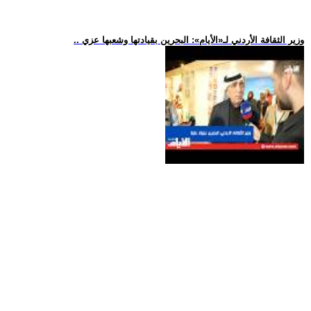
.. وزير الثقافة الأردني لـ«الأيام»: البحرين بقيادتها وشعبها عزي