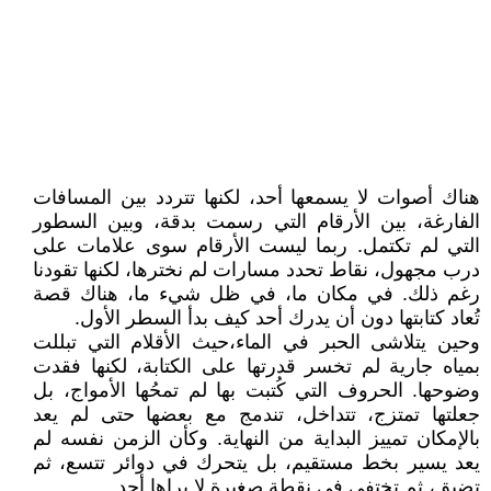
هناك أصوات لا يسمعها أحد، لكنها تتردد بين المسافات
الفارغة، بين الأرقام التي رسمت بدقة، وبين السطور
التي لم تكتمل. ربما ليست الأرقام سوى علامات على
درب مجهول، نقاط تحدد مسارات لم نخترها، لكنها تقودنا
رغم ذلك. في مكان ما، في ظل شيء ما، هناك قصة
تُعاد كتابتها دون أن يدرك أحد كيف بدأ السطر الأول.
وحين يتلاشى الحبر في الماء،حيث الأقلام التي تبللت
بمياه جارية لم تخسر قدرتها على الكتابة، لكنها فقدت
وضوحها. الحروف التي كُتبت بها لم تمحُها الأمواج، بل
جعلتها تمتزج، تتداخل، تندمج مع بعضها حتى لم يعد
بالإمكان تمييز البداية من النهاية. وكأن الزمن نفسه لم
يعد يسير بخط مستقيم، بل يتحرك في دوائر تتسع، ثم
تضيق، ثم تختفي في نقطة صغيرة لا يراها أحد.