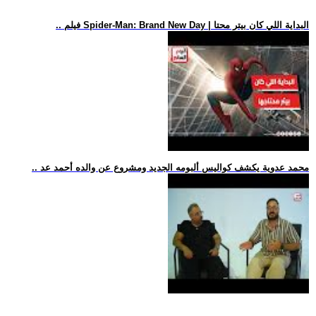
.. فيلم Spider-Man: Brand New Day | البداية اللي كان بيتر محتا
.. محمد عدوية يكشف كواليس ألبومه الجديد ومشروع عن والده أحمد عد