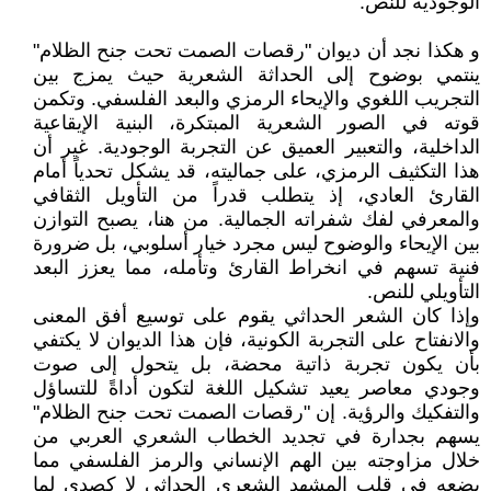
الوجودية للنص.
و هكذا نجد أن ديوان "رقصات الصمت تحت جنح الظلام"
ينتمي بوضوح إلى الحداثة الشعرية حيث يمزج بين
التجريب اللغوي والإيحاء الرمزي والبعد الفلسفي. وتكمن
قوته في الصور الشعرية المبتكرة، البنية الإيقاعية
الداخلية، والتعبير العميق عن التجربة الوجودية. غير أن
هذا التكثيف الرمزي، على جماليته، قد يشكل تحدياً أمام
القارئ العادي، إذ يتطلب قدراً من التأويل الثقافي
والمعرفي لفك شفراته الجمالية. من هنا، يصبح التوازن
بين الإيحاء والوضوح ليس مجرد خيار أسلوبي، بل ضرورة
فنية تسهم في انخراط القارئ وتأمله، مما يعزز البعد
التأويلي للنص.
وإذا كان الشعر الحداثي يقوم على توسيع أفق المعنى
والانفتاح على التجربة الكونية، فإن هذا الديوان لا يكتفي
بأن يكون تجربة ذاتية محضة، بل يتحول إلى صوت
وجودي معاصر يعيد تشكيل اللغة لتكون أداةً للتساؤل
والتفكيك والرؤية. إن "رقصات الصمت تحت جنح الظلام"
يسهم بجدارة في تجديد الخطاب الشعري العربي من
خلال مزاوجته بين الهم الإنساني والرمز الفلسفي مما
يضعه في قلب المشهد الشعري الحداثي لا كصدى لما