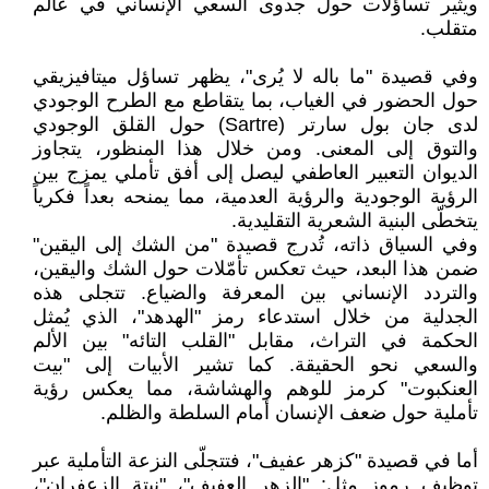
ويثير تساؤلات حول جدوى السعي الإنساني في عالم
متقلب.
وفي قصيدة "ما باله لا يُرى"، يظهر تساؤل ميتافيزيقي
حول الحضور في الغياب، بما يتقاطع مع الطرح الوجودي
لدى جان بول سارتر (Sartre) حول القلق الوجودي
والتوق إلى المعنى. ومن خلال هذا المنظور، يتجاوز
الديوان التعبير العاطفي ليصل إلى أفق تأملي يمزج بين
الرؤية الوجودية والرؤية العدمية، مما يمنحه بعداً فكرياً
يتخطّى البنية الشعرية التقليدية.
وفي السياق ذاته، تُدرج قصيدة "من الشك إلى اليقين"
ضمن هذا البعد، حيث تعكس تأمّلات حول الشك واليقين،
والتردد الإنساني بين المعرفة والضياع. تتجلى هذه
الجدلية من خلال استدعاء رمز "الهدهد"، الذي يُمثل
الحكمة في التراث، مقابل "القلب التائه" بين الألم
والسعي نحو الحقيقة. كما تشير الأبيات إلى "بيت
العنكبوت" كرمز للوهم والهشاشة، مما يعكس رؤية
تأملية حول ضعف الإنسان أمام السلطة والظلم.
أما في قصيدة "كزهر عفيف"، فتتجلّى النزعة التأملية عبر
توظيف رموز مثل: "الزهر العفيف"، "نبتة الزعفران"،