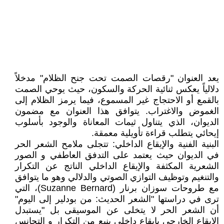
يعد العنوان "رقصات الصمت تحت جنح الظلام" مدخلاً
دلالياً يعكس ثنائية الحركة والسكون، حيث يوحي الصمت
بالقمع أو الاحتجاج غير المسموع، فيما يرمز الظلام إلى
الغموض والاغتراب. يتوافق هذا العنوان مع مضمون
الديوان، الذي يتناول ثيمات المعاناة والوجود بأسلوب
إيحائي يتطلب قراءة تأويلية معمقة.
البنية الفنية والإيقاع الداخلي: تتجلى ملامح الشعر الحر
في الديوان حيث يعتمد على التدفق العاطفي و الصور
الشعرية المكثفة والإيقاع الداخلي الناتج عن التكرار
والتنغيم وتوظيف التوازي الصوتي والدلالي وهو ما يتوافق
مع طروحات سوزان برنار (Suzanne Bernard)، التي
ترى في دراستها "الشعر الحديث: من بودلير إلى اليوم"
أن الشعر الحر لا يتخلى عن الموسيقى بل "يستبدل
الإيقاع الخارجي بإيقاع داخلي ينبع من التكرار و التجانس