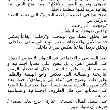
الصوتي وتوزيع الصور والأفكار"، مما يمنح النص بنية
إيقاعية مرنة لكنها منظمة داخلياً.
يتضح هذا في قصيدة "رقصة النجوم"، التي تعتمد التضاد
الحركي بين:
"توهجت... ثم رحلت،
تراقص ضوءها، ثم انطفأت."
هنا، يخلق التضاد بين "توهجت" و"رحلت" إيقاعاً يعكس
جدلية الأمل والانطفاء، ويعزز البناء الموسيقي الداخلي،
ويخلق تردداً إيقاعياّ يعكس صراعاً داخلياً.
البعد السياسي و الاجتماعي في الديوان :لا يقتصر الديوان
على التعبير الفردي بل ينفتح على قضايا اجتماعيه و
سياسية بارزة يظهر ذلك من خلال استحضار الرموز
التاريخية والنضالية التي تعكس واقع الهيمنة والظلم.
يظهر ذلك بوضوح في "نداء إلى بارتولدي"، حيث يعاد
تأكيد مفهوم الحرية بصفته نسبياً ، مما يعيد تسليط الضوء
على معاناتها في ظل الظروف الاجتماعية والسياسية
الراهنة.
على سبيل المثال، تُستدعى عبارة "أخرج يدك البيضاء /
خبرهم أن سواد بهيم"