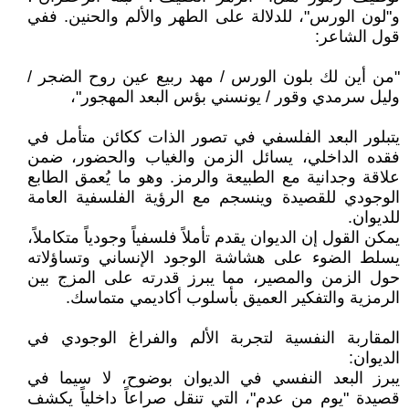
و"لون الورس"، للدلالة على الطهر والألم والحنين. ففي
قول الشاعر:
"من أين لك بلون الورس / مهد ربيع عين روح الضجر /
وليل سرمدي وقور / يونسني بؤس البعد المهجور"،
يتبلور البعد الفلسفي في تصور الذات ككائن متأمل في
فقده الداخلي، يسائل الزمن والغياب والحضور، ضمن
علاقة وجدانية مع الطبيعة والرمز. وهو ما يُعمق الطابع
الوجودي للقصيدة وينسجم مع الرؤية الفلسفية العامة
للديوان.
يمكن القول إن الديوان يقدم تأملاً فلسفياً وجودياً متكاملاً،
يسلط الضوء على هشاشة الوجود الإنساني وتساؤلاته
حول الزمن والمصير، مما يبرز قدرته على المزج بين
الرمزية والتفكير العميق بأسلوب أكاديمي متماسك.
المقاربة النفسية لتجربة الألم والفراغ الوجودي في
الديوان:
يبرز البعد النفسي في الديوان بوضوح، لا سيما في
قصيدة "يوم من عدم"، التي تنقل صراعاً داخلياً يكشف