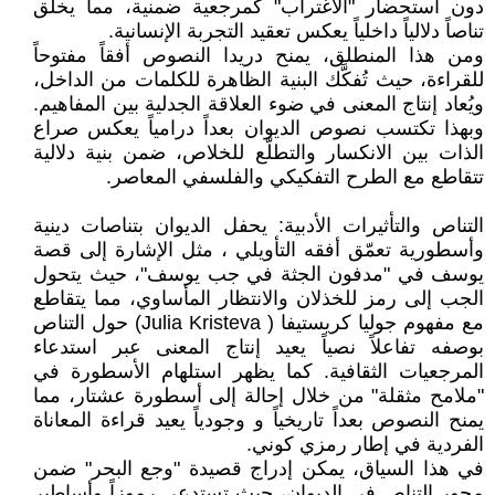
دون استحضار "الاغتراب" كمرجعية ضمنية، مما يخلق
تناصاً دلالياً داخلياً يعكس تعقيد التجربة الإنسانية.
ومن هذا المنطلق، يمنح دريدا النصوص أفقاً مفتوحاً
للقراءة، حيث تُفكَّك البنية الظاهرة للكلمات من الداخل،
ويُعاد إنتاج المعنى في ضوء العلاقة الجدلية بين المفاهيم.
وبهذا تكتسب نصوص الديوان بعداً درامياً يعكس صراع
الذات بين الانكسار والتطلّع للخلاص، ضمن بنية دلالية
تتقاطع مع الطرح التفكيكي والفلسفي المعاصر.
التناص والتأثيرات الأدبية: يحفل الديوان بتناصات دينية
وأسطورية تعمّق أفقه التأويلي ، مثل الإشارة إلى قصة
يوسف في "مدفون الجثة في جب يوسف"، حيث يتحول
الجب إلى رمز للخذلان والانتظار المأساوي، مما يتقاطع
مع مفهوم جوليا كريستيفا ( Julia Kristeva) حول التناص
بوصفه تفاعلاً نصياً يعيد إنتاج المعنى عبر استدعاء
المرجعيات الثقافية. كما يظهر استلهام الأسطورة في
"ملامح مثقلة" من خلال إحالة إلى أسطورة عشتار، مما
يمنح النصوص بعداً تاريخياً و وجودياً يعيد قراءة المعاناة
الفردية في إطار رمزي كوني.
في هذا السياق، يمكن إدراج قصيدة "وجع البحر" ضمن
محور التناص في الديوان، حيث تستدعي رموزاً وأساطير