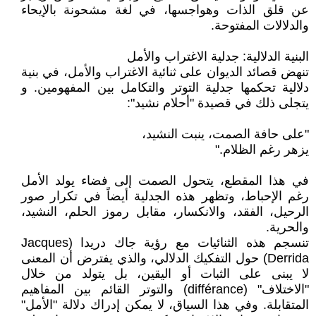
عن قلق الذات وهواجسها، في لغة مشحونة بالإيحاء
والدلالات المفتوحة.
البنية الدلالية: جدلية الاغتراب والأمل
تنهض قصائد الديوان على ثنائية الاغتراب والأمل، في بنية
دلالية تحكمها جدلية التوتر والتكامل بين المفهومين. و
يتجلى ذلك في قصيدة "أحلام نشيد":
"على حافة الصمت، ينبت النشيد،
يزهر رغم الظلام."
في هذا المقطع، يتحول الصمت إلى فضاء يولد الأمل
رغم الإحباط، وتظهر هذه الجدلية أيضاً في تكرار صور
الرحيل، الفقد، والانكسار، مقابل رموز الحلم، النشيد،
والحرية.
تنسجم هذه الثنائيات مع رؤية جاك دريدا (Jacques
Derrida) حول التفكيك الدلالي، والذي يفترض أن المعنى
لا يبنى على الثبات أو اليقين، بل يتولد من خلال
"الاختلاف" (différance) والتوتر القائم بين المفاهيم
المتقابلة. وفي هذا السياق، لا يمكن إدراك دلالة "الأمل"