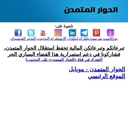
تابعونا على:
بودكاست
بنترست
تيلكرام
لينكدإن
الانستغرام
اليوتيوب
التويتر
الفيسبوك
تبرعاتكم وتبرعاتكن المالية تحفظ استقلال الحوار المتمدن،
فشاركونا في دعم استمرارية هذا الفضاء اليساري الحر
[اشترك في قناة ‫«الحوار المتمدن» على اليوتيوب]
الحوار المتمدن - موبايل
الموقع الرئيسي