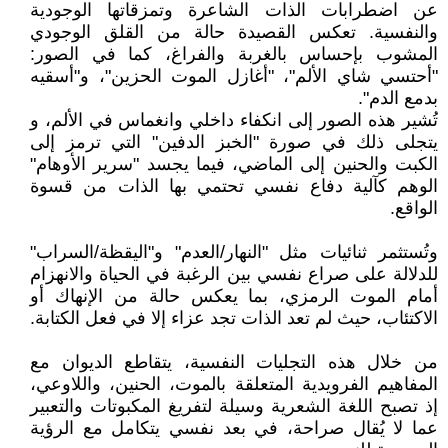
عن اضطرابات الذات الشاعرة وتمزقاتها الوجودية
والنفسية. تعكس القصيدة حالة من القلق الوجودي
المشوب بإحساس بالغربة والفراغ، كما في الصور:
"أحتسي شاي الألم"، "أغازل الموت الحزين"، و"أسقيه
بدمع الدم".
تُشير هذه الصور إلى انكفاء داخلي وانغماس في الألم، و
يتجلى ذلك في صورة "الخبز الدفين" التي ترمز إلى
الكبت والحنين إلى الماضي، فيما يجسد "سرير الأوهام"
الوهم كآلية دفاع نفسي تحتمي بها الذات من قسوة
الواقع.
وتُستثمر ثنائيات مثل "النهار/العدم" و"اليقظة/السراب"
للدلالة على صراع نفسي بين الرغبة في الحياة والانهزام
أمام الموت الرمزي، بما يعكس حالة من الإنهاك أو
الاكتئاب، حيث لم تعد الذات تجد عزاء إلا في فعل الكتابة.
من خلال هذه التجليات النفسية، يتقاطع الديوان مع
المفاهيم الفرويدية المتعلقة بالموت، الحنين، واللاوعي،
إذ تصبح اللغة الشعرية وسيلة لتفريغ المكبوتات والتعبير
عما لا يُقال صراحة، في بعد نفسي يتكامل مع الرؤية