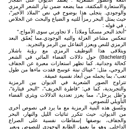
اللغة والصور الشعرية : يعتمد الديوان على المجاز
والاستعارة المكثفة، مما يضعه ضمن تيار الشعر الرمزي
والوجودي. يتجلى هذا بوضوح في نص "الملاذ الأخير"،
حيث يمثل البحر رمزاً للتيه و الضياع والبحث عن الخلاص
, في قوله :
"أتخذ البحر مسكناً وملاذاً ، لا تجاورني سوى الأمواج."
تنعكس مشاعر العزلة والتيه الوجودي.مما يُعمّق البعد
الرمزي للنص ويعزز التفاعل بين الرمز والتجريد.
ويتلاقى هذا التوظيف الرمزي مع رؤية باشلار
(Bachelard) حول دلالات الفضاء المائي في الشعر
كحالة وجدانية. كما تظهر استعارات معبرة عن الجفاف
الروحي، مثل: "عيناك نبتة عوسج فقدت ماءها من طول
تعب"، بما يحمله من أبعاد نفسية عميقة.
تتراوح الصور الشعرية في الديوان بين الرمزية
والتجريدية، كما في: "قاطرة الخريف"، "البحر قيثارة"،
و"ظل يرحل"، مما يعزز تعددية الدلالات ويثري الفضاء
التأويلي للنصوص.
وتتّسق هذه البنية الرمزية مع ما يرد في نصوص أخرى
من الديوان، حيث تتكرر ثنائيات الليل والنهار، البحر
والجفاف، بوصفها إسقاطات نفسية على الصراع
الداخلي. وهو ما يعمق الطابع الوجودي للنصوص ويعبر