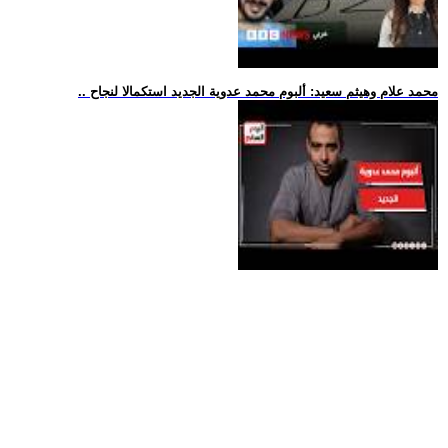
.. محمد علام وهيثم سعيد: ألبوم محمد عدوية الجديد استكمالا لنجاح