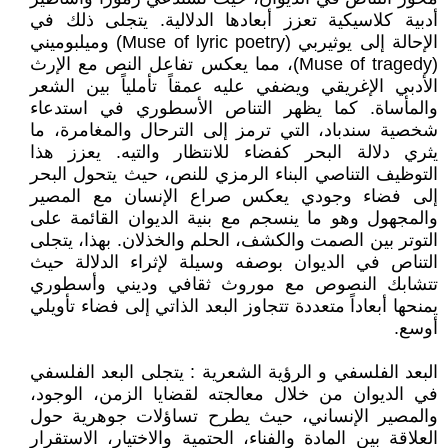
أدبية كلاسيكية تعزز أبعادها الدلالية. يتجلى ذلك في
الإحالة إلى يوثيربي (Muse of lyric poetry) وميلبوميني
(Muse of tragedy)، مما يعكس تفاعل النص مع الإرث
الأدبي الإغريقي ويضفي عليه عمقاً تأملياً بين الشعر
والمأساة. كما يظهر التناص الأسطوري في استدعاء
شخصية سندباد، التي ترمز إلى الترحال والمغامرة، ما
يثري دلالة البحر كفضاء للانتظار والتيه. يعزز هذا
التوظيف التناصي البناء الرمزي للنص، حيث يتحول البحر
إلى فضاء وجودي يعكس صراع الإنسان مع المصير
والمجهول وهو ما ينسجم مع بنية الديوان القائمة على
التوتر بين الصمت والكشف، الحلم والخذلان. بهذا، يتجلى
التناص في الديوان بوصفه وسيلة لإثراء الدلالة حيث
تتشابك النصوص مع موروث ثقافي وديني وأسطوري
يمنحها أبعاداً متعددة تتجاوز البعد الذاتي إلى فضاء تأويلي
أوسع.
البعد الفلسفي و الرؤية الشعرية : يتجلى البعد الفلسفي
في الديوان من خلال معالجته لقضايا الزمن، الوجود،
والمصير الإنساني، حيث يطرح تساؤلات جوهرية حول
العلاقة بين المادة والفناء، الحتمية والاختيار، الاستقرار