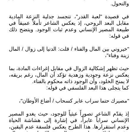
والتحول.
في قصيدة "لعبة القدر"، تتجسد جدلية النزعة المادية
مقابل البعد الروحي، إذ يعكس الشاعر تأملاً عميقاً في
طبيعة المصير الإنساني وعدم ثبات الوجود. ويتضح ذلك
في قوله:
"خيروني بين المال والفناء / قلت: الدنيا إلى زوال / المال
زينة وفناء"،
حيث تظهر إشكالية الزوال في مقابل إغراءات المادة، بما
يعكس نزعة وجودية وزهدية تؤكد أن المال، رغم بريقه،
لا يمنح الخلود، وأن الوجود ذاته محكوم بالفناء.
كما يتجلى هذا البعد الفلسفي في قوله:
"مصيرك حتما سراب عابر كسحاب / أضاع الأوطان"،
إذ يقدّم الشاعر تصوراً عبثياً للوجود، حيث يغدو المصير
الإنساني سراباً عابراً، في إشارة إلى هشاشة الحياة
وعدم استقرارها. هذا الطرح يعكس فلسفة عدم اليقين،