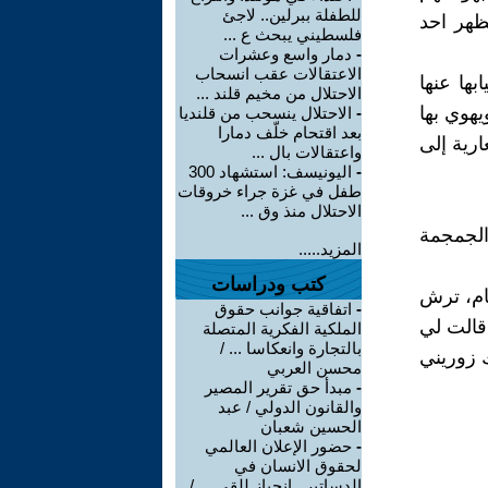
للطفلة ببرلين.. لاجئ
ظهر احد
فلسطيني يبحث ع ...
-
دمار واسع وعشرات
الاعتقالات عقب انسحاب
ها عنها
الاحتلال من مخيم قلند ...
يهوي بها
-
الاحتلال ينسحب من قلنديا
بعد اقتحام خلّف دمارا
رية إلى
واعتقالات بال ...
-
اليونيسف: استشهاد 300
طفل في غزة جراء خروقات
الاحتلال منذ وق ...
الجمجمة
المزيد.....
كتب ودراسات
عام، ترش
-
اتفاقية جوانب حقوق
قالت لي
الملكية الفكرية المتصلة
بالتجارة وانعكاسا ... /
ك زوريني
محسن العربي
-
مبدأ حق تقرير المصير
والقانون الدولي / عبد
الحسين شعبان
-
حضور الإعلان العالمي
لحقوق الانسان في
الدساتير.. انحياز للقي ... /