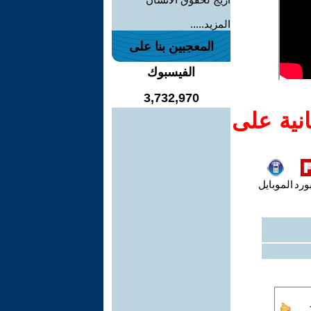
المزيد.....
المعجبين بنا على
الفيسبوك
3,732,970
نية على
ورد
الموبايل