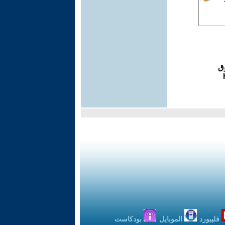
فليبورد
الموبايل
بودكاست