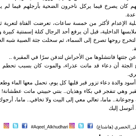
ضهم كان يصرخ فيما يركل ناخرون الضحية بأرجلهم فيما لم ي
عدة.
ة الإعدام لأكثر من خمسة ساعات، تعرضت الفتاة لتعرية ثياب
ابسها الداخلية، قبل أن يرفع أحد الرجال كتلة إسمنتية كبيرة و
لتخرج روحها تصرخ إلى السماء، ثم سحلت جثة الصبية شبه العا
.
ن جثتها فانتشلوها من الأحراش لتدفن سرًا في المقبرة ..
الجثة أن دعاء قد ماتت عذراء، والموت كان بسبب تحطم 
ري.
سود والدة دعاء تزور قبر قلبها كل يوم، تحمل معها الماء وط
قبر وهي تنفجر في بكاء وهذيان.. بنتي حبيبتي ماتت عطشانة! 
وجوعانة.. ماما، تعالي معي إلى البيت ولا تخافي.. ماما، أرجو
 أتوسل إليك
ل_الخضري (هاشتاغ)
Aqeel_Alkhudhari#