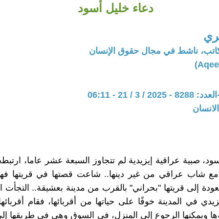
دعاء خليل أسود
ري
كاتب، ناشط في مجال حقوق الإنسان
 3 / 21 - 06:11
لانسان
ود، صبية عراقية إيزيدية لم تتجاوز السبعة عشر عاما، ارتبط
ع شاب عراقي من غير دينها.. شاعت قصتها في قريتها فه
دة إلى قريتها "بحراني" بالقرب من مدينة بعشيقة.. التجأت ال
دي في المدينة خوفًا على حياتها من أقربائها، فقام أقربائها 
ها ويمكنها الرجوع إلى المنزل، في السوق وهي في طريقها إلى