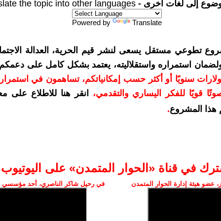
وضوع إلى لغات أخرى -
late the topic into other languages
Powered by
Translate
روع تطوعي مستقل يسعى لنشر قيم الحرية، العدالة الاجتماع
 ولضمان استمراره واستقلاليته، يعتمد بشكل كامل على دعمكم
مكم بمبلغ 10 دولارات سنويًا أو أكثر حسب إمكانياتكم، تساهمون في استمرا
تًا قويًا للفكر اليساري والتقدمي
،
انقر هنا للاطلاع على مع
هذا المشروع
.
ترك في قناة «الحوار المتمدن» على اليوتيوب
 عضو هيئة إدارة الحوار المتمدن
في رحيل شاكر الناصري، أحد مؤسسي ال