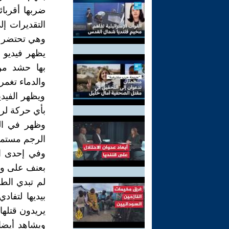
ضربها أقربائ
التقديرات إ
وهي تحتضر قا
يظهر فيديو 
بها حشد من 
والدماء تغمره
ويظهر الفيد
بأي حركة لر
وظهر في الش
الرجم مستم
وفي إحدى ال
بعنف على وجه
لم تبدي الط
بيديها لتفاد
يريدون قتلها,
ويشاهد أيضا