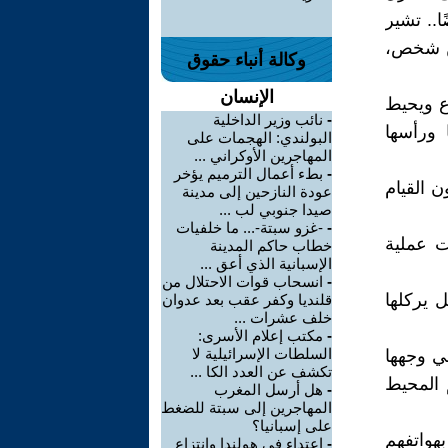
ا.. تشير
ين شخص،
وكالة أنباء حقوق
الإنسان
ع ويحيط
-
نائب وزير الداخلية
 ورأسها
البولندي: الهجمات على
المهاجرين الأوكراني ...
-
بطء أعمال الترميم يؤخر
 القيام
عودة النازحين إلى مدينة
صيدا جنوبي لب ...
-
-غزو سبتة-... ما خلفيات
ت عملية
خطاب حاكم المدينة
الإسبانية الذي أعق ...
-
انسحاب قوات الاحتلال من
 يركلها
قلنديا وكفر عقب بعد عدوان
خلف عشرات ...
-
مكتب إعلام الأسرى:
السلطات الإسرائيلية لا
ي وجهها
تكشف عن العدد الكا ...
م المحيط
-
هل أرسل المغرب
المهاجرين إلى سبتة للضغط
على إسبانيا؟
هواتفهم
-
اعتداء في هولندا وانتزاع