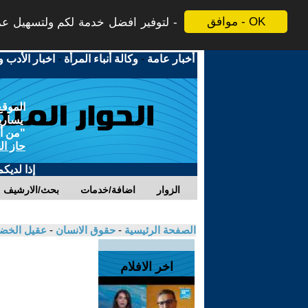
موافق - OK
لتوفير افضل خدمة لكم ولتسهيل عملي
أخبار عامة
-
وكالة أنباء المرأة
-
اخبار الأدب و
الموقع
يسارية
"من أج
حاز ال
إذا لديك
الزوار
اضافة/خدمات
بحث/الارشيف
الصفحة الرئيسية
-
حقوق الانسان
-
عقيل الخض
اخر الافلام