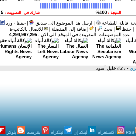
ة قابلة للطباعة
|
ارسل هذا الموضوع الى صديق
|
حفظ - ورد
|
حفظ
|
بحث
|
إضافة إلى المفضلة
|
للاتصال بالكاتب-ة
عدد الموضوعات المقروءة في الموقع الى الان :
4,294,967,295
ري
- دعاء خليل أسود
RSS
الانستغرام
لينكد إن
تيلكرام
بنترست
بلوكر