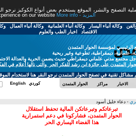
ة التصفح والنشر، الموقع يستخدم بعض أنواع الكوكيز نرجو النق
More info - المزيد
experience on our website
الفن
-
وكالة أنباء اليسار
-
وكالة أنباء العلمانية
-
وكالة أنباء العمال
-
وكا
الاقتصاد
-
اخبار الطب والعلوم
 الرئيسي لمؤسسة الحوار المتمدن
، علمانية، ديمقراطية، تطوعية وغير ربحية
ل مجتمع مدني علماني ديمقراطي حديث يضمن الحرية والعدالة الاجتم
حوار المتمدن على جائزة ابن رشد للفكر الحر والتى نالها أعلام في الفك
م مشاكل تقنية في تصفح الحوار المتمدن نرجو النقر هنا لاستخدام الموقع
كوردي
English
الاخبار
مراكز
الحوار المتمدن
ري
- دعاء خليل أسود
تبرعاتكم وتبرعاتكن المالية تحفظ استقلال
الحوار المتمدن، فشاركونا في دعم استمرارية
هذا الفضاء اليساري الحر