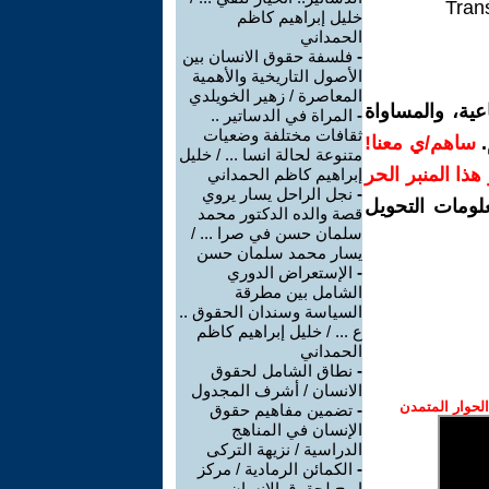
Trans
خليل إبراهيم كاظم
الحمداني
-
فلسفة حقوق الانسان بين
الأصول التاريخية والأهمية
المعاصرة / زهير الخويلدي
ية، والمساواة
-
المراة في الدساتير ..
ثقافات مختلفة وضعيات
.
ساهم/ي معنا!
متنوعة لحالة انسا ... / خليل
ر هذا المنبر الحر
إبراهيم كاظم الحمداني
-
نجل الراحل يسار يروي
لومات التحويل
قصة والده الدكتور محمد
سلمان حسن في صرا ... /
يسار محمد سلمان حسن
-
الإستعراض الدوري
الشامل بين مطرقة
السياسة وسندان الحقوق ..
ع ... / خليل إبراهيم كاظم
الحمداني
-
نطاق الشامل لحقوق
الانسان / أشرف المجدول
حوار المتمدن
-
تضمين مفاهيم حقوق
الإنسان في المناهج
الدراسية / نزيهة التركى
-
الكمائن الرمادية / مركز
اريج لحقوق الانسان