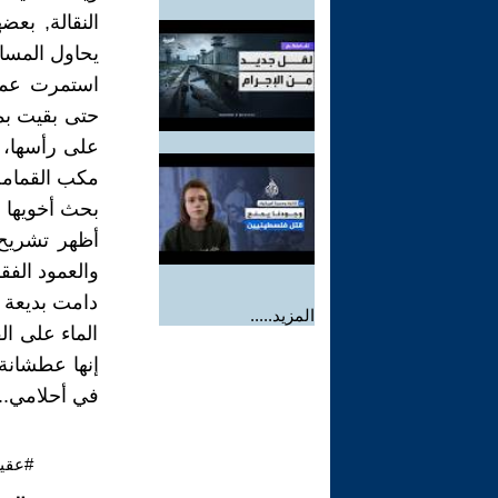
النقالة, بع
يحاول المسا
استمرت عملي
حتى بقيت بمل
على رأسها، 
مكب القمامة
بحث أخويها ع
أظهر تشريح 
والعمود الفق
دامت بديعة أ
المزيد.....
الماء على ال
إنها عطشانة 
في أحلامي..
#عقي