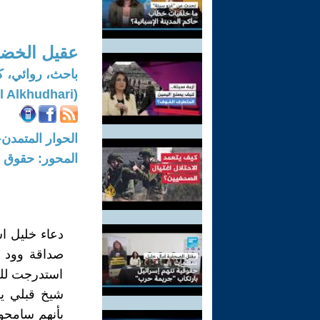
عقيل الخض
باحث، روائي، 
(Aqeel Alkhudhari)
الحوار المتمدن-العدد: 8288 - 2025 /
المحور: حقوق ا
دعاء خليل اس
صداقة وود م
استدرجت للعو
شيخ قبلي يزي
بأنهم سامحو