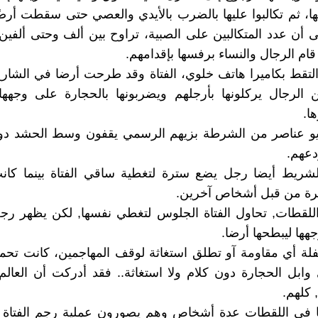
ها، ثم تكالبوا عليها بالضرب بالأيدي والعصي حتى سقطت أرضً
لى أن عدد المتكالبين على الصبية، تراوح بين ألف وحتى ألف
م الرجال والنساء برفسها بإقدامهم.
التقط بكاميرا هاتف خلوي، الفتاة وقد طرحت أرضا في الشار
الرجال يركلونها بأرجلهم ويضربونها بالحجارة على وجهها
ا.
يو عناصر من الشرطة بزيهم الرسمي يقفون وسط الحشد دون
دعهم.
ريط أيضا رجل يضع سترة لتغطية ساقي الفتاة بينما كان
رة من قبل أشخاص آخرين.
لقطات, تحاول الفتاة الجلوس لتغطي نفسها, لكن يظهر رجل
ها ليبطحها أرضا.
فلة أي مقاومة آو تطلق استغاثة لوقف المهاجمين، كانت تحم
ي وابل الحجارة دون كلام ولا استغاثة.. فقد أدركت أن العال
 كلهم.
 في اللقطات عدة أشخاص وهم يصورون عملية رجم الفتاة ب