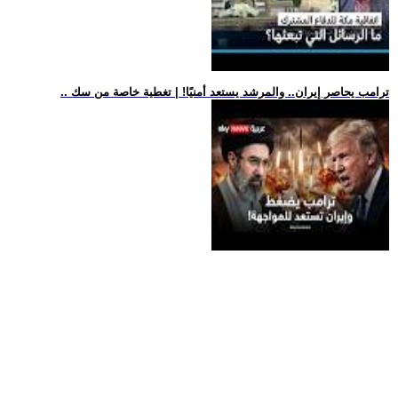
.. ترامب يحاصر إيران.. والمرشد يستعد أمنيًا! | تغطية خاصة من سك