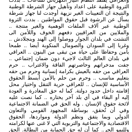
والعراقي يفتقد انتظام التيار الكهربائي لساعات .. بددت
الثروة الوطنية على اعداد وتأهيل جهاز الشرطة الوطنية
والنتيجة ان التعيينات الغير نزيهة أوجدت لنا جهاز شرطة
يسأل عن الرشوة قبل حقوق المواطنين . بددت الثروة
الوطنية عبر آلاف الملفات الوهمية والغير منتجة ..
والملايين من العراقيين دفعهم الخوف واللأمن الى
التشتت في بلدان الجوار ووصلوا إلى الهند وبنجلادش ..
وغربا إلى السودان والصومال المنكوبة أيضا .. طمحا
بأمن وحفاظا على حياة من تبقى من البنون .. العراقي
في بلدان العالم الثالث لاجيء دون ضمان إجتماعي ..
جفت مدخراتهم وحاصرتهم الفاقة والاغتراب .. حرم
العراقي من حقه بالعيش بكرامة إنسانية وحرم من حقه
بتعليم مناسب .. وحرم من حلم بالأمن أبسط الحقوق
الأساسية للإنسان .. للعراقي حرية التنقل واختيار محل
إقامته داخل حدود دولتة. كما له حق المغادرة و العودة
إليه أو البقاء في أي بلد آخر يختاره .. كما نصت عليه
لائحة حقوق الإنسان . وله الحق في الضمانة الاجتماعية
وفي أن تُحقق، بوساطة المجهود القومي والتعاون
الدولي وبما يتفق ونظم الدولة ومواردها، الحقوق
الاقتصادية والاجتماعية والتربوية التي لا غنى عنها لكرامته
وللنمو الحر.. كما أن له حق الحماية من البطالة. الحق