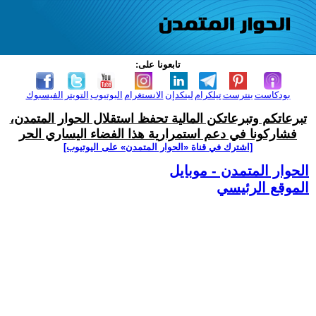
تابعونا على:
بودكاست
بنترست
تيلكرام
لينكدإن
الانستغرام
اليوتيوب
التويتر
الفيسبوك
تبرعاتكم وتبرعاتكن المالية تحفظ استقلال الحوار المتمدن،
فشاركونا في دعم استمرارية هذا الفضاء اليساري الحر
[اشترك في قناة ‫«الحوار المتمدن» على اليوتيوب]
الحوار المتمدن - موبايل
الموقع الرئيسي