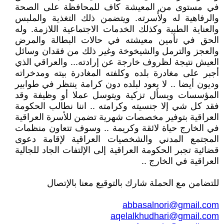
في مستوى من المعيشة كاف للمحافظة على الصحة
والرفاهية له ولأُسرته. ويتضمن ذلك التغذية والملبس
والعناية الطبية وكذلك الخدمات الاجتماعية اللازمة. وله
الحق في تأمين معيشته في حالات البطالة والمرض
والعجز والترمل والشيخوخة وغير ذلك من فقدان وسائل
العيش نتيجة لظروف خارجة عن إرادته... والعراقي الذي
أجبر على مغادرة بلده وكلفته المغادرة بيته ومدخراته
وديون أيضا .. لا يعود لبلده دون كرامة ينتظر في طوابير
المؤسسات ويسأل تزكية ويتوسل عملا أو وظيفة وقد
فقد كل شي إلا جنسيته وكرامته .. اننا نطالب الحكومة
العراقية بتوفير مخصصات شهرية تضمن للأسرة العراقية
في الخارج حياة لائقة وكريمة .. وسوف تتعاون منظمات
المجتمع المدني والشخصيات العراقية لإقامة دعوى
قضائية تجبر الحكومة العراقية إلى الإلتفات الجاد للجالية
العراقية في الخارج ..
للتضامن مع الحملة شارك بالتوقيع معنا بالإتصال
abbasalnori@gmail.com
aqelalkhudhari@gmail.com