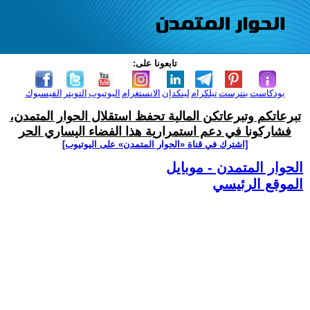
تابعونا على:
بودكاست
بنترست
تيلكرام
لينكدإن
الانستغرام
اليوتيوب
التويتر
الفيسبوك
تبرعاتكم وتبرعاتكن المالية تحفظ استقلال الحوار المتمدن،
فشاركونا في دعم استمرارية هذا الفضاء اليساري الحر
[اشترك في قناة ‫«الحوار المتمدن» على اليوتيوب]
الحوار المتمدن - موبايل
الموقع الرئيسي