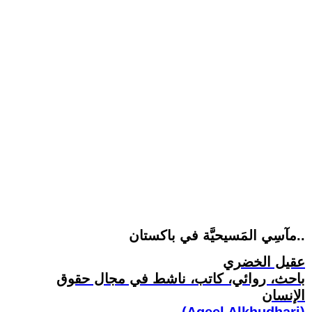
مآسِي المَسيحيَّة في باكستان..
عقيل الخضري
باحث، روائي، كاتب، ناشط في مجال حقوق
الإنسان
(Aqeel Alkhudhari)