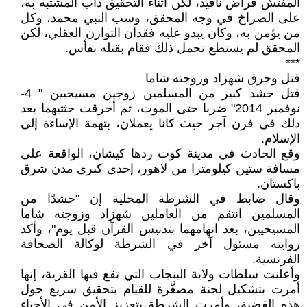
المفتش فراض نافيد، لكن أثناء التحقيق دأب المشتبه به،
على الصراخ في وجه المحقق، وسب النبي محمد، وكل
من يؤمن به، وكان يبدو عليه فقدان التوازن العقلي، لكن
المحقق لم يستطع تحمل ذلك فقام بقتله بفأس.
***
قتل وحرق شهزاد وزوجته شاما
قتل حشد كبير من المسلمين زوجين مسيحيين " 4-
نوفمبر 2014" ضربا حتى الموت، ثم أحرقت جثتيهما بعد
ذلك في فرن آجر حيث كانا يعملان، بتهمة الإساءة إلى
الإسلام.
وقع الحادث في مدينة كوت ردها كيشان، الواقعة على
مسافة ستين كيلومترا من لاهور، إحدى كبرى مدن شرق
باكستان.
وقال ضابط في الشرطة المحلية إن "حشدًا من
المسلمين انتقم من العاملين شهزاد وزوجته شاما
المسيحيين، بعد اتهامهما بتدنيس القرآن قبل يوم"، وأكد
روايته مسئول آخر في الشرطة لوكالة الصحافة
الفرنسية.
وأعلنت سلطات ولاية البنجاب التي تقع فيها القرية، إنها
أمرت بتشكيل لجنة مصغَّرة للقيام بتحقيق سريع حول
هذه القضية، وأمرت الشرطة بتعزيز الأمن في الأحياء