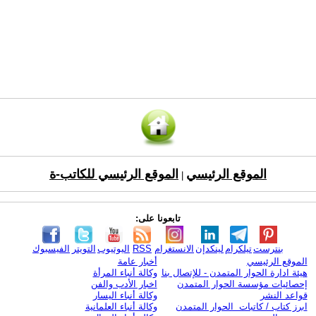
الموقع الرئيسي
الموقع الرئيسي للكاتب-ة
|
تابعونا على:
بنترست
تيلكرام
لينكدإن
الانستغرام
RSS
اليوتيوب
التويتر
الفيسبوك
الموقع الرئيسي
أخبار عامة
هيئة ادارة الحوار المتمدن - للإتصال بنا
وكالة أنباء المرأة
إحصائيات مؤسسة الحوار المتمدن
اخبار الأدب والفن
قواعد النشر
وكالة أنباء اليسار
ابرز كتاب / كاتبات الحوار المتمدن
وكالة أنباء العلمانية