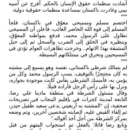
أشادت منظمات حقوق الإنسان بالحكم. أفرج عن آسيه
بيبي وغادرت باكستان بمساعدة منظمات حقوقية دولية.
***
اختصم مسلم ومسيحي معوّق في باكستان، فلجأ
المسلم إلى قوة الله الحاضر الغائب، فأعلن أن المسيحي
تطاول على الرسول محمد، فدفع بمواطنه المعوّق،
وبنظيره في الخلق إلى الضرب والسحل ثم إلى حبل
المشنقة بهذا الاتهام.. وخرجت تظاهرات العوام تؤذي في
المسيحيين وتحرق في ممتلكاتهم البسيطة.
***
لم يتمالك شرطي باكستاني، نفسه وهو يسمع إلى مشتبه
به كان محتجزًا بالتوقيف، يسب الرسول محمد وكل من
يؤمن به، فأمسك الشرطي بفأس كانت موجودة بجواره،
ونزل بها على رأس الرجل فأراده قتيلًا.
وقال مسئول الشرطة في منطقة مادينا علي رضا،
التابعة لمدينة كجرات في بإقليم البنجاب في تصريحات
صحفية، إن "المشتبه به أربعيني يدعى سعيد طُفيل حيدر،
تم إلقاء القبض عليه، لإصابته شخصين آخرين، وتم وضعه
بمركز الشرطة من أجل أخذ أقواله."
وتابع رضا قائلا: بالفعل تم استجواب المتهم من قبل