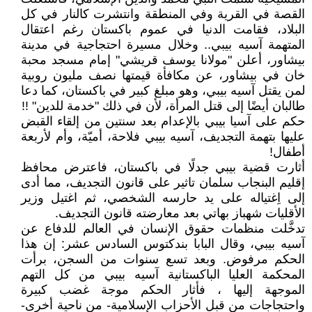
القصة في القرية وفي المنطقة وانتشرت كالنار في كل
البلاد، فقامت الدنيا في عموم باكستان رغم اعتقال
المتهمة آسيه بيبي.. وخلال مسيرة احتجاجية في مدينة
بيشاور، أعلن "مولانا يوسف قريشي" إمام مسجد محبة
خان في بيشاور، عن مكافأة قيمتها نصف مليون روبية
لمن يقتل آسيه بيبي، وهو مبلغ كبير في باكستان، كما دعا
طالبان أيضًا إلى قتل المرأة، لأن في ذلك "خدمة للدين" !!
حكم على آسيا بيبي بالإعدام بعد سنتين من إلقاء القبض
عليها بتهمة التجديف، آسيه بيبي فلاحة، أميّة، وأم لأربعة
أطفال!
أثارت قضية بيبي جدلًا في باكستان، فاعترض محافظ
إقليم البنجاب سلمان تاثير على قانون التجديف، مما أدى
إلى اِغتياله على يد حارسه الشخصي، ثم اغتيل وزير
الأقليات شهباز بهاتي بعد معارضته قانون التجديف.
تدخَّلت منظمات حقوق الإنسان في العالم للدفاع عن
آسيه بيبي، وقال البابا بندكتوس السادس عشر: إن هذا
الحكم مرفوض. وبعد تسع سنوات من السجن، برأت
المحكمة العليا الباكستانية آسيه بيبي من كل التهم
الموجهة إليها ، فأثار الحكم موجة غضب كبيرة
واحتجاجات من قبل الأحزاب الإسلامية- من ناحية أخرى-