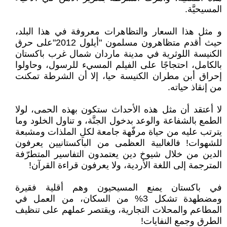
المسيحيَّة.
و مثل هذا السعار والتظاهرات معروفة في هذا البلد،
حيث أقدم متظاهرون مسلمون "أيلول 2012"على حرق
الكنيسة اللوثرية في مدينة ماردان شمال غرب باكستان
بالكامل، احتجاجًا على الفيلم المسيء للرسول، وحاولوا
إحراق أبن مطران الكنيسة حيا، إلا أن الشرطة تمكنت
من إنقاذ حياته.
لا أعتقد أن مثل هذه الأحداث ستكون بهذه الحمى، لولا
الطمع بالشفاعة والوعد بدخول الجنَّة، و تناول الخلود وما
يترتب عليه من حياة مرفّهة جامعة لكلِ الملذات ومشبعة
للشهوات! فالغالبية العظمى من الباكستانيين يعرفون
الدين من خلال شيوخ دين يعتمدون التفاسير المتطرّفة
المترجمة إلى اللغة الأردية، ولا يعرفون قراءة القرآن!
في باكستان يمنع المسيحيون وهم أقلية فقيرة
ومضطهدة تشكل 3% من السكان، من العمل في
المطاعم والمحلات التجارية، ويقتصر عملهم على تنظيف
الطرق وجمع النفايات!