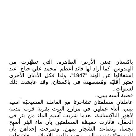
باكستان تعني الأرض الطاهرة، التي تطهَّرت من
الهندوس، كما أراد لها قائد أعظم "محمد علي جناح" عند
استقلالها عن الهند "1947"، ولذا فكل الأديان الأخرى
تعتبر أقليّة ومُضطهدة في باكستان، وقد عايشت ذلك
لسنوات..
قضية آسيه بيبي..
عاملتان مسلمتان تشاجرتا مع العاملة المسيحيّة آسيه
بيبي، أثناء عملهن في مزارع التوت بقرية قرب مدينة
لاهور الباكستانية، بعدما شربت آسيه الماء من بئر في
الحقل، فأثارت حفيظة المسلمتين بأن ماء البئر أصبح
نجسا، وتصاعد الشجار بينهن، وصرخت إحداهن بأن
المسيحيّة شتمت النبي محمد والدين الإسلامي، فاشتعلت