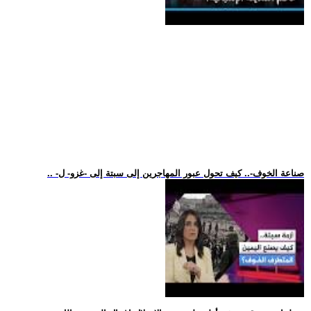
.. -صناعة الخوف-.. كيف تحول عبور المهاجرين إلى سبتة إلى -غزو- ل