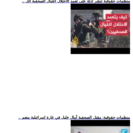
.. منظمات حقوقية تنشر أدلة على تعمد الاحتلال اغتيال الصحفية الل
.. منظمات حقوقية: مقتل الصحفية آمال خليل في غارة إسرائيلية متعم