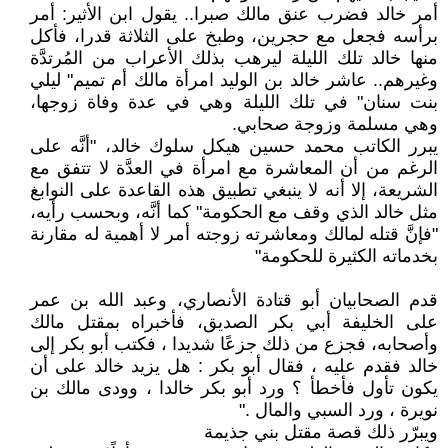
أمر خالد فضرب عنق مالك صبرا.. يقول ابن الأثير: أمر
برأسه فجعل مع حجرين، وطبخ على الثلاثة قدرا، فأكل
منها خالد تلك الليلة ليرهب بذلك الأعراب من المُرتدَّة
وغيرهم.. عاشر خالد بن الوليد امرأة مالك أم تميم" ليلي
بنت سنان" في تلك الليلة وهي في عدة وفاة زوجها،
وهي مسلمة وزوجة صحابي.
يبرر الكاتب محمد حسين هيكل سلوك خالد، "أنَّه على
الرغم من أن المعاشرة مع امرأة في العدَّة لا تتفق مع
الشريعة، إلا أنه لا ينبغي تطبيق هذه القاعدة على النوابغ
مثل خالد الذي وقف مع الحكومة" كما أنَّه، وبحسب رأيه،
"فإنَّ قتله لمالك ومعاشرته زوجته أمر لا أهمية له مقارنة
بخدماته الكثيرة للحكومة"
قدم الصحابيان أبو قتادة الأنصاري، وعبد الله بن عمر
على الخليفة أبي بكر الصديق، فأخبراه بمقتل مالك
وأصحابه، فجزع من ذلك جزعًا شديدا ، فكتب أبو بكر إلى
خالد فقدم عليه ، فقال أبو بكر : هل يزيد خالد على أن
يكون تأول فأخطأ ؟ ورد أبو بكر خالدا ، وودى مالك بن
نويرة ، ورد السبي والمال ."
ويبرّر ذلك قصة مقتل بني جذيمة