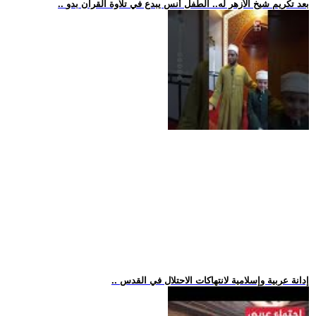
.. بعد تكريم شيخ الأزهر له.. الطفل أنس يبدع في تلاوة القرآن بدو
.. إدانة عربية وإسلامية لانتهاكات الاحتلال في القدس