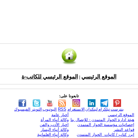
الموقع الرئيسي
الموقع الرئيسي للكاتب-ة
|
تابعونا على:
بنترست
تيلكرام
لينكدإن
الانستغرام
RSS
اليوتيوب
التويتر
الفيسبوك
الموقع الرئيسي
أخبار عامة
هيئة ادارة الحوار المتمدن - للإتصال بنا
وكالة أنباء المرأة
إحصائيات مؤسسة الحوار المتمدن
اخبار الأدب والفن
قواعد النشر
وكالة أنباء اليسار
ابرز كتاب / كاتبات الحوار المتمدن
وكالة أنباء العلمانية