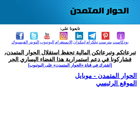
تابعونا على:
بودكاست
بنترست
تيلكرام
لينكدإن
الانستغرام
اليوتيوب
التويتر
الفيسبوك
تبرعاتكم وتبرعاتكن المالية تحفظ استقلال الحوار المتمدن،
فشاركونا في دعم استمرارية هذا الفضاء اليساري الحر
[اشترك في قناة ‫«الحوار المتمدن» على اليوتيوب]
الحوار المتمدن - موبايل
الموقع الرئيسي