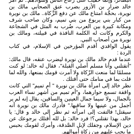
البصائر، وإنما خفيت على رعاع الناس وسوادهم.. ثم أمر
خالد ضرار بن الأزور بضرب عنق الصحابي مالك بن
نويرة، بحجَّة امتناع مالك عن دفع الزَّكاة.. مالك بن نويرة
من كبار بني يربوع من بني تميم، وكان صاحب شرف
ومكانة كبيرة بين العرب، ضُرب به المثل في الشجاعة
والكرم وكانت له الكلمة النافذة في قبيلته، ومالك بن
نويرة من أصحاب النبي.
يقول الواقدي أقدم المؤرخين في الإسلام، في كتاب
الردة :
عندما قدم خالد مالك بن نويرة ليضرب عنقه، قال مالك:
"أتقتلني وأنا مسلم أصلي القبلة"، فقال له خالد: لو كنت
مسلمًا لما منعت الزّكاة ولا أمرت قومك بمنعها، والله لما
قلت بما في منامك حتى أقتلك .
نظر خالد إلى امرأة مالك بن نويرة " أم تميم" التي كانت
واقفة تسمع حوارهما، و"أم تميم من أشهر نساء العرب
بالجمال، ولا سيما جمال العينين والساقين، يقال إنه لم ير
أجمل من عينيها ولا ساقيها." فأدرك مالك بن نويرة أنه
سيقتل! فالتفت إلى امرأته ثم نظر إلى خالد و قال: يا
خالد، بهذا تقتلني؟! فرد خالد: بل لله أقتلك برجوعك عن
دين الإسلام، وجفلك لإبل الصَّدقة، وأمرك لقومك بحبس
ما يجب عليهم من زكاة أموالهم.