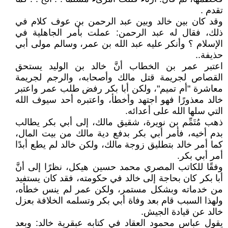
تقدم .
وقد كان بين خالد وبين عبد الرحمن بن عوف كلام في
ذلك، فقال له عبد الرحمن: عملت بأمر الجاهلية في
الإسلام ؟ وأنكر عليه عبد الله بن عمر، وسالم مولى أبي
حذيفة..
اعتبر عمر بن الخطاب أنَّ خالد بن الوليد يستحق
القصاص لجريمة قتل مالك وأصحابه، والرجم لجريمة
معاشرة "أم تميم"، ولكن أبا بكر رفض طلب عمر واعتبر
خالد معذورًا فهو اجتهد وأخطأ، واعتبره أحد سيوف الله
التي سلها الله على أعدائه.
ذهب مُتَمِّم بن نويرة، شقيق مالك، إلى أبي بكر يطالب
بدم أخيه، فأمر أبي بكر بدفع دية مالك من بيت المال،
كما أمر خالد بتطليق زوجة مالك، ولكن خالد لم يطع أبدًا
أمر أبي بكر.
وفقًا للكاتب المصري محمد حسين هيكل، نظرًا إلى أنَّ
أبا بكر كان بحاجة إلى خالد في حكومته، فقد كان يستفيد
من خدماته وبشكل مستمر، ولكن عمر لم ينس خطأه،
ولهذا السبب قام بعد وفاة أبي بكر وتسلمه الخلافة بعزل
خالد عن قيادة الجيش.
يقول عباس محمود العقاد في كتابه عبقرية خالد: وبعد