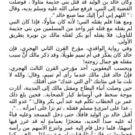
وكان خالد بن الوليد قد قتل بني جذيمة متأولًا ، فوصلت
القضية إلى النبي، فرفع صلى الله عليه وسلم يديه، وقال
: " اللهم إني أبرأ إليك مما صنع خالد ".
ومع هذا فلم يقتله النبي! لأنه كان متأولًا، فإذا كان النبي
لم يقتله مع قتله غير واحد من المسلمين من بني جذيمة
للتأويل، فلا يقتله أبو بكر لقتله مالك بن نويرة بطريق
الأولى.
وفي رواية الواقدي، مؤرخ القرن الثاني الهجري، فإن
خالد كان يفكِّر في أم تميم طويلًا، وقد ذكر مالك أنَّ سبب
مقتله هو جمال زوجته!
وبحسب اليعقوبي، أحد مؤرخي القرن الثالث الهجري،
فإنَّ خالد قتل مالك عندما رأى أم تميم، وقال: والله لا
نلت ما في مثابتك "أي التي عندك" حتى أقتلك.
حين وصلت أنباء البطاح ومقتل مالك إلى المدينة، أثارت
موجة سخط في أوساط كبار الصحابة.. فحين بلغ ذلك
عمر بن الخطاب تكلّم فيه عند أبي بكر وقال: " عدو الله
، عدا على امرىءٍ مسلم فقتله ، ثم نزا على امرأته . . ".
أقبل خالد بن الوليد قافلًا، حتى دخل المسجد وعليه قباءٌ
له عليه صدأ الحديد، معتجرًا بعمامةٍ له قد غرز فيها
أسهمًا، فلما دخل قام إليه عمر وانتزع الأسهم من رأسه
فحطمها، ثم قال: أرئاءً قتلت امرىء مسلمًا . . الخ . . كما