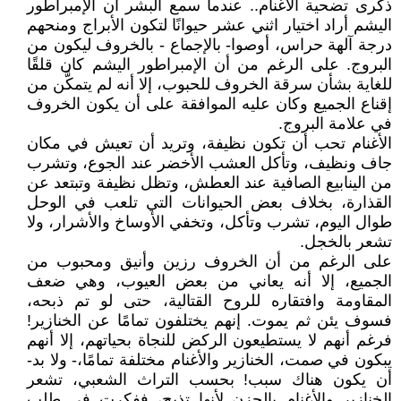
ذكرى تضحية الأغنام.. عندما سمع البشر أن الإمبراطور
اليشم أراد اختيار اثني عشر حيوانًا لتكون الأبراج ومنحهم
درجة آلهة حراس، أوصوا- بالإجماع - بالخروف ليكون من
البروج. على الرغم من أن الإمبراطور اليشم كان قلقًا
للغاية بشأن سرقة الخروف للحبوب، إلا أنه لم يتمكَّن من
إقناع الجميع وكان عليه الموافقة على أن يكون الخروف
في علامة البروج.
الأغنام تحب أن تكون نظيفة، وتريد أن تعيش في مكان
جاف ونظيف، وتأكل العشب الأخضر عند الجوع، وتشرب
من الينابيع الصافية عند العطش، وتظل نظيفة وتبتعد عن
القذارة، بخلاف بعض الحيوانات التي تلعب في الوحل
طوال اليوم، تشرب وتأكل، وتخفي الأوساخ والأشرار، ولا
تشعر بالخجل.
على الرغم من أن الخروف رزين وأنيق ومحبوب من
الجميع، إلا أنه يعاني من بعض العيوب، وهي ضعف
المقاومة وافتقاره للروح القتالية، حتى لو تم ذبحه،
فسوف يئن ثم يموت. إنهم يختلفون تمامًا عن الخنازير!
فرغم أنهم لا يستطيعون الركض للنجاة بحياتهم، إلا أنهم
يبكون في صمت، الخنازير والأغنام مختلفة تمامًا،- ولا بد-
أن يكون هناك سبب! بحسب التراث الشعبي، تشعر
الخنازير والأغنام بالحزن لأنها تذبح، ففكرت في طلب