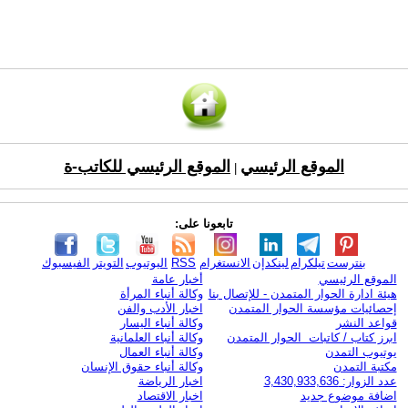
الموقع الرئيسي
الموقع الرئيسي للكاتب-ة
|
تابعونا على:
بنترست
تيلكرام
لينكدإن
الانستغرام
RSS
اليوتيوب
التويتر
الفيسبوك
الموقع الرئيسي
أخبار عامة
هيئة ادارة الحوار المتمدن - للإتصال بنا
وكالة أنباء المرأة
إحصائيات مؤسسة الحوار المتمدن
اخبار الأدب والفن
قواعد النشر
وكالة أنباء اليسار
ابرز كتاب / كاتبات الحوار المتمدن
وكالة أنباء العلمانية
يوتيوب التمدن
وكالة أنباء العمال
مكتبة التمدن
وكالة أنباء حقوق الإنسان
عدد الزوار: 3,430,933,636
اخبار الرياضة
اضافة موضوع جديد
اخبار الاقتصاد