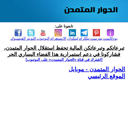
تابعونا على:
بودكاست
بنترست
تيلكرام
لينكدإن
الانستغرام
اليوتيوب
التويتر
الفيسبوك
تبرعاتكم وتبرعاتكن المالية تحفظ استقلال الحوار المتمدن،
فشاركونا في دعم استمرارية هذا الفضاء اليساري الحر
[اشترك في قناة ‫«الحوار المتمدن» على اليوتيوب]
الحوار المتمدن - موبايل
الموقع الرئيسي