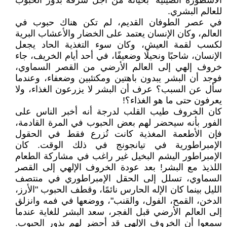
الأسطورة الصينية" بحياته من أجل سرقة بذور الحبوب
للعالم البشري.
في عصر الطوفان القديم، لم تكن هناك حبوب في
العالم، وكان الإنسان يعتمد على الخضار والأعشاب البرية
لكسب لقمة العيش، وكان سوء التغذية الحاد يجعل
الإنسان، شاحبًا ونحيلًا وضعيفًا، في أحد أيام الخريف، جاء
خروف إلهي إلى العالم الأرضي من القصر السماوي،
فوجد أن البشر يبدون باهتين ومكتئبين وضعفاء، وعندما
سأل عن السبب؟ عرف أن البشر لا يزرعون الغذاء، ولا
يعرفون حتى ما هو الغذاء؟!
كان الخروف طيب القلب لدرجة أنه أخبر الناس على
الفور بأنه سيحضر لهم بعض الحبوب في المرة القادمة،
فإن الأطعمة المغذية كانت تُزرع فقط في الحقول
الإمبراطورية في تيانجونج في ذلك الوقت. كان
الإمبراطور اليشم البخيل غير راغب في مشاركة الطعام
اللذيذ مع البشر! بعد عودة الخروف الإلهي إلى القصر
السماوي، تسلل إلى الحقل الإمبراطوري في منتصف
الليل بينما كان الإله الحارس نائمًا، وقطف الحبوب "الأرز،
الدخن، القمح، الفول، والقنب"، ووضعها في فمه وانزلق
إلى العالم الأرضي قبل الفجر، سعد البشر للغاية عندما
سمعوا أن الخروف الإلهي قد أحضر لهم بذور الحبوب.