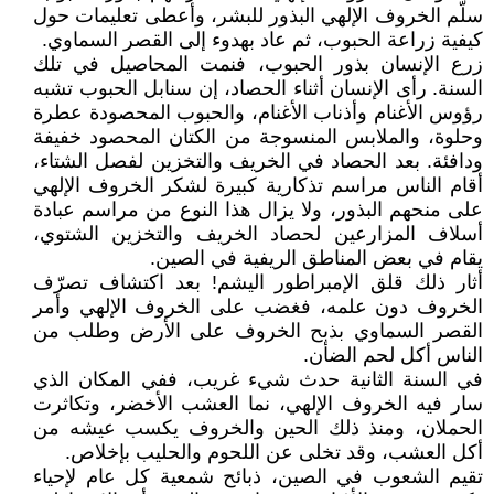
سلّم الخروف الإلهي البذور للبشر، وأعطى تعليمات حول
كيفية زراعة الحبوب، ثم عاد بهدوء إلى القصر السماوي.
زرع الإنسان بذور الحبوب، فنمت المحاصيل في تلك
السنة. رأى الإنسان أثناء الحصاد، إن سنابل الحبوب تشبه
رؤوس الأغنام وأذناب الأغنام، والحبوب المحصودة عطرة
وحلوة، والملابس المنسوجة من الكتان المحصود خفيفة
ودافئة. بعد الحصاد في الخريف والتخزين لفصل الشتاء،
أقام الناس مراسم تذكارية كبيرة لشكر الخروف الإلهي
على منحهم البذور، ولا يزال هذا النوع من مراسم عبادة
أسلاف المزارعين لحصاد الخريف والتخزين الشتوي،
يقام في بعض المناطق الريفية في الصين.
أثار ذلك قلق الإمبراطور اليشم! بعد اكتشاف تصرّف
الخروف دون علمه، فغضب على الخروف الإلهي وأمر
القصر السماوي بذبح الخروف على الأرض وطلب من
الناس أكل لحم الضأن.
في السنة الثانية حدث شيء غريب، ففي المكان الذي
سار فيه الخروف الإلهي، نما العشب الأخضر، وتكاثرت
الحملان، ومنذ ذلك الحين والخروف يكسب عيشه من
أكل العشب، وقد تخلى عن اللحوم والحليب بإخلاص.
تقيم الشعوب في الصين، ذبائح شمعية كل عام لإحياء