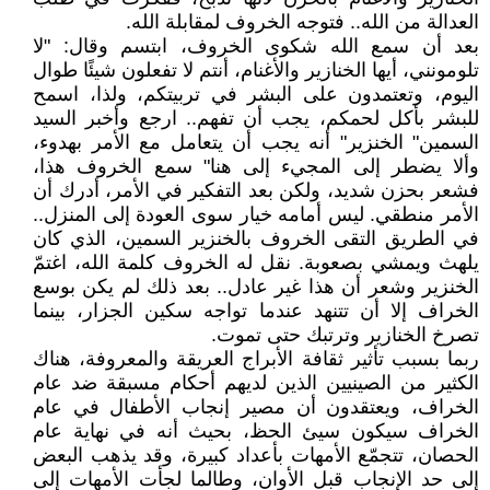
العدالة من الله.. فتوجه الخروف لمقابلة الله.
بعد أن سمع الله شكوى الخروف، ابتسم وقال: "لا
تلومونني، أيها الخنازير والأغنام، أنتم لا تفعلون شيئًا طوال
اليوم، وتعتمدون على البشر في تربيتكم، ولذا، اسمح
للبشر بأكل لحمكم، يجب أن تفهم.. ارجع وأخبر السيد
السمين" الخنزير" أنه يجب أن يتعامل مع الأمر بهدوء،
وألا يضطر إلى المجيء إلى هنا" سمع الخروف هذا،
فشعر بحزن شديد، ولكن بعد التفكير في الأمر، أدرك أن
الأمر منطقي. ليس أمامه خيار سوى العودة إلى المنزل..
في الطريق التقى الخروف بالخنزير السمين، الذي كان
يلهث ويمشي بصعوبة. نقل له الخروف كلمة الله، اغتمّ
الخنزير وشعر أن هذا غير عادل.. بعد ذلك لم يكن بوسع
الخراف إلا أن تتنهد عندما تواجه سكين الجزار، بينما
تصرخ الخنازير وترتبك حتى تموت.
ربما بسبب تأثير ثقافة الأبراج العريقة والمعروفة، هناك
الكثير من الصينيين الذين لديهم أحكام مسبقة ضد عام
الخراف، ويعتقدون أن مصير إنجاب الأطفال في عام
الخراف سيكون سيئ الحظ، بحيث أنه في نهاية عام
الحصان، تتجمّع الأمهات بأعداد كبيرة، وقد يذهب البعض
إلى حد الإنجاب قبل الأوان، وطالما لجأت الأمهات إلى