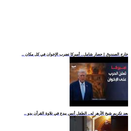
.. خارج الصندوق | حصار شامل.. أميركا تضرب الإخوان في كل مكان
.. بعد تكريم شيخ الأزهر له.. الطفل أنس يبدع في تلاوة القرآن بدو