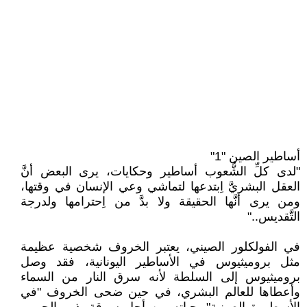
أساطير الصين "1"
"لدى كلِّ الشُّعوب أساطير وحكايات، يرى البعض أنَّ
العقل البشريَّ اِبتدعها لتماشي وعي الإنسان في وقتها،
ومن يرى أنَّها الحقيقة ولا بدَّ من اِحترامها ولدرجة
التَّقديس.."
في الفولكلور الصيني، يعتبر الخروف شخصية عظيمة
مثل بروميثيوس في الأساطير اليونانية، فقد وصل
بروميثيوس إلى السلطة لأنه سرق النار من السماء
وأعطاها للعالم البشري، في حين ضحى الخروف "في