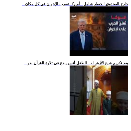
.. خارج الصندوق | حصار شامل.. أميركا تضرب الإخوان في كل مكان
.. بعد تكريم شيخ الأزهر له.. الطفل أنس يبدع في تلاوة القرآن بدو