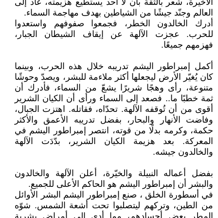
الأخيرة، شعر بالثقة بأن لا أحد يستطيع هزيمته، عاد إلى
العالم وجنّد جيشًا من الشياطين بهدف مهاجمة السماء.
أدرك الخالدون الخطر، فجمعوا صفوفهم واستعدوا
للحرب. عجزت الآلهة عن إيقاف الشيطان الجبار،
فهزمهم جميعًا.
أكمل إمبراطور اليشم تدريبه خلال هذه الحرب، وبينما
كان يُغيّر الأرض ليجعلها أكثر ملاءمة للبشر، ويصدّ وحوشًا
متنوعة، رأى وهجًا شريرًا يشعّ من السماء، فأدرك أن
ثمة خطبًا ما.. فصعد إلى السماء ورأى أن الكيان الشرير
أقوى من أن تُوقفه الآلهة. تحدّاه، فقاتله. اهتزت الجبال،
وفاضت الأنهار والبحار، بفضل تدريبه الأعمق والأكثر
حكمة، وكرمه بدلًا من قوته، انتصر إمبراطور اليشم في
المعركة. بعد هزيمة الكيان الشرير، بدّدَت الآلهة
والخالدون جيشه.
بفضل أعماله النبيلة والخيّرة، أعلن الآلهة والخالدون
والبشر أن إمبراطور اليشم هو الحاكم الأعلى للجميع.
في أسطورة الخلق ، صنع إمبراطور اليشم البشر الأوائل
من الطين، وتركهم ليتصلبوا تحت أشعة الشمس. شوّه
المطر بعض أجسادهم، مما أدى إلى أمراض بشرية