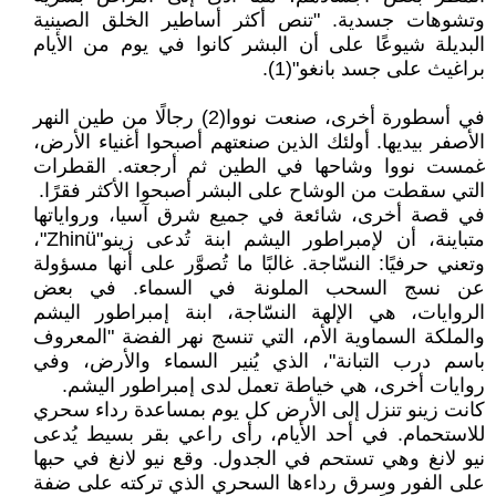
وتشوهات جسدية. "تنص أكثر أساطير الخلق الصينية
البديلة شيوعًا على أن البشر كانوا في يوم من الأيام
براغيث على جسد بانغو"(1).
في أسطورة أخرى، صنعت نووا(2) رجالًا من طين النهر
الأصفر بيديها. أولئك الذين صنعتهم أصبحوا أغنياء الأرض،
غمست نووا وشاحها في الطين ثم أرجعته. القطرات
التي سقطت من الوشاح على البشر أصبحوا الأكثر فقرًا.
في قصة أخرى، شائعة في جميع شرق آسيا، ورواياتها
متباينة، أن لإمبراطور اليشم ابنة تُدعى زينو"Zhinü"،
وتعني حرفيًا: النسّاجة. غالبًا ما تُصوَّر على أنها مسؤولة
عن نسج السحب الملونة في السماء. في بعض
الروايات، هي الإلهة النسّاجة، ابنة إمبراطور اليشم
والملكة السماوية الأم، التي تنسج نهر الفضة "المعروف
باسم درب التبانة"، الذي يُنير السماء والأرض، وفي
روايات أخرى، هي خياطة تعمل لدى إمبراطور اليشم.
كانت زينو تنزل إلى الأرض كل يوم بمساعدة رداء سحري
للاستحمام. في أحد الأيام، رأى راعي بقر بسيط يُدعى
نيو لانغ وهي تستحم في الجدول. وقع نيو لانغ في حبها
على الفور وسرق رداءها السحري الذي تركته على ضفة