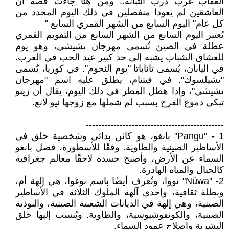
العقاب غرب درب التبانة.. ومن هنا جاءت قصة أن
العاشقين لم يعودا منفصلين في ذلك اليوم المحدد من
كل عام" اليوم السابع من الشهر القمري السابع "
يُعتبر اليوم السابع من الشهر السابع من التقويم القمري
عطلة في الصين تُسمى مهرجان تشيشي، وهو يوم
للعشاق الشباب يشبه إلى حد كبير عيد الحب في الغرب.
في اليابان، يُسمى تاناباتا "يوم النجوم". في كوريا، يُسمى
"تشيلسوك". في فيتنام، يطلق عليه اسم "مهرجان
تشيشي"، وإذا هطل المطر في ذلك اليوم، يقال أن زينو
تبكي دموع الفرح بسبب لم شملها مع زوجها نيو لانغ.
---------------------------------------------
1 - "Pangu" بانغو، هو كائن بدائي وشخصية خلق في
الأساطير الصينية والطاوية. وفقًا للأسطورة، فصل بانغو
السماء عن الأرض، وأصبح جسده لاحقًا معالم جغرافية
كالجبال والمياه الهادرة.
2- "Nüwa" نووا، وتُعرف أيضًا باسم نوغوا، هي إلهة أم،
وبطلة ثقافية، وإحدى آلهة الملوك الثلاثة في الأساطير
الصينية، وهي إلهة في الديانات الشعبية الصينية، والبوذية
الصينية، والكونفوشيوسية، والطاوية. ويُنسب إليها خلق
البشرية وإصلاح عمود السماء.