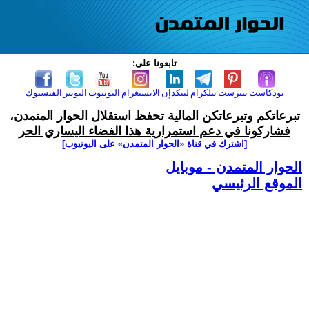
تابعونا على:
بودكاست
بنترست
تيلكرام
لينكدإن
الانستغرام
اليوتيوب
التويتر
الفيسبوك
تبرعاتكم وتبرعاتكن المالية تحفظ استقلال الحوار المتمدن،
فشاركونا في دعم استمرارية هذا الفضاء اليساري الحر
[اشترك في قناة ‫«الحوار المتمدن» على اليوتيوب]
الحوار المتمدن - موبايل
الموقع الرئيسي