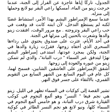
الجدول، تاركًا إياها عاجزة عن الفرار إلى الجنة، عندما
خرجت زينو من الماء، أمسكها راعي البقر نيو لانغ وحملها
إلى منزله.
عندما سمع الإمبراطور اليشم بهذا الأمر، استشاط غضبًا
لكنه لم يستطع التدخل، لأن ابنته كانت قد وقعت في
حب راعي البقر وتزوجته . مع مرور الوقت، افتقدت زينو
والدها وشعرت بالحنين إلى منزلها في الجنة.
في أحد الأيام، عثرت على صندوق يحتوي على رداءها
السحري الذي أخفاه زوجها، فقررّت زيارة والدها في
الجنة، ولكن بمجرد عودتها، استدعى إمبراطور اليشم
نهرًا ليتدفق عبر السماء " درب التبانة"، والذي لم تتمكن
زينو من عبوره والعودة إلى زوجها.
أشفق الإمبراطور على العاشقين الشابين، فسمح لهما،
كل عام في اليوم السابع من الشهر السابع من التقويم
القمري، بالالتقاء على جسر فوق النهر.
تشير القصة إلى كوكبات في السماء تظهر في الليل. زينو
هي نجم فيغا " النسر" وهو ألمع النجوم في كوكب
القيثارة شرق درب التبانة، و هو خامس ألمع النجوم في
السماء كلها، ونيو لانغ هو نجم النسر الطائر في كوكبة