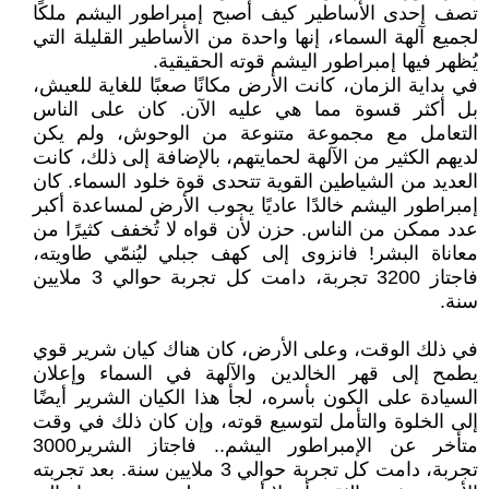
تصف إحدى الأساطير كيف أصبح إمبراطور اليشم ملكًا
لجميع آلهة السماء، إنها واحدة من الأساطير القليلة التي
يُظهر فيها إمبراطور اليشم قوته الحقيقية.
في بداية الزمان، كانت الأرض مكانًا صعبًا للغاية للعيش،
بل أكثر قسوة مما هي عليه الآن. كان على الناس
التعامل مع مجموعة متنوعة من الوحوش، ولم يكن
لديهم الكثير من الآلهة لحمايتهم، بالإضافة إلى ذلك، كانت
العديد من الشياطين القوية تتحدى قوة خلود السماء. كان
إمبراطور اليشم خالدًا عاديًا يجوب الأرض لمساعدة أكبر
عدد ممكن من الناس. حزن لأن قواه لا تُخفف كثيرًا من
معاناة البشر! فانزوى إلى كهف جبلي ليُنمّي طاويته،
فاجتاز 3200 تجربة، دامت كل تجربة حوالي 3 ملايين
سنة.
في ذلك الوقت، وعلى الأرض، كان هناك كيان شرير قوي
يطمح إلى قهر الخالدين والآلهة في السماء وإعلان
السيادة على الكون بأسره، لجأ هذا الكيان الشرير أيضًا
إلى الخلوة والتأمل لتوسيع قوته، وإن كان ذلك في وقت
متأخر عن الإمبراطور اليشم.. فاجتاز الشرير3000
تجربة، دامت كل تجربة حوالي 3 ملايين سنة. بعد تجربته