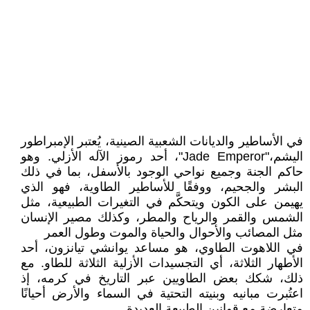
في الأساطير والديانات الشعبية الصينية، يُعتبر الإمبراطور
اليشم،"Jade Emperor"، أحد رموز الآله الأزلي. وهو
حاكم الجنة وجميع نواحي الوجود بالأسفل، بما في ذلك
البشر والجحيم، ووفقًا للأساطير الطاوية، فهو الذي
يهيمن على الكون ويتحكَّم في التغيرات الطبيعية، مثل
الشمس والقمر والرياح والمطر، وكذلك مصير الإنسان
مثل المصائب والأحوال والحياة والموت وطول العمر
في اللاهوت الطاوي، هو مساعد يوانشي تيانزون، أحد
الأطهار الثلاثة، أي التجسيدات الأزلية الثلاثة للطاو. مع
ذلك، شكك بعض الطاويين عبر التاريخ في كرمه، إذ
اعتُبرت مبانيه وبنيته التحتية في السماء والأرض أحيانًا
متعارضة مع قوانين الطبيعة العديدة..