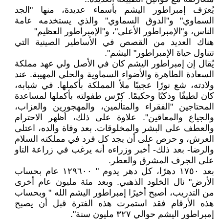
يُعرَف إمبراطور اليشم بأسماء عديدة، منها "الجد
السماوي" و"الدوق السماوي" والذي يستخدمه عامة
الناس، و"الإمبراطور الأعلى"، و"الإمبراطور العظيم"
هناك العديد من القصص في الأساطير الصينية التي
تتناول حياة الإمبراطور" اليشم".
يُقال إن إمبراطور اليشم كان في الأصل ولي عهد مملكة
السعادة الطاهرة والأضواء السماوية والحلي المهيبة. عند
ولادته، شع نورًا عجيبًا ملأ المملكة بأكملها. في شبابه،
كان لطيفًا وذكيًا وحكيمًا. كرّس طفولته بأكملها لمساعدة
المحتاجين "الفقراء والمتألمين، والمهجورين والعزاب،
والجياع والمعاقين". علاوة على ذلك، أظهر الاحترام
والعطف على البشر والمخلوقات. بعد وفاة والده، اعتلى
العرش، و حرص على أن يجد كل فرد في مملكته السلام
والرضا- بعد ذلك- أخبر وزراءه أنه يرغب في زراعة التاو
على الجرف المشرق والعطر.
بعد ١٧٥٠ دهرًا، كل دهر يدوم " ١٢٩٦٠٠ عام بحساب
الأرض" نال الخلود الذهبي. وبعد مئة مليون عام أخرى
من التدريب، أصبح أخيرًا إمبراطور اليشم الله " وبحساب
هذه الأرقام فقد استمرت هذه الفترة قبل أن يصبح
إمبراطور اليشم حوالي ٣٢٧ مليون سنة".