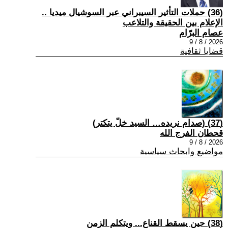
(36) حملات التأثير السيبراني عبر السوشيال ميديا ..
الإعلام بين الحقيقة والتلاعب
عصام البرّام
2026 / 8 / 9
قضايا ثقافية
(37) (صدام نريده… السيد خلّ يتكتر)
قحطان الفرج الله
2026 / 8 / 9
مواضيع وابحاث سياسية
(38) حين يسقط القناع... ويتكلم الزمن