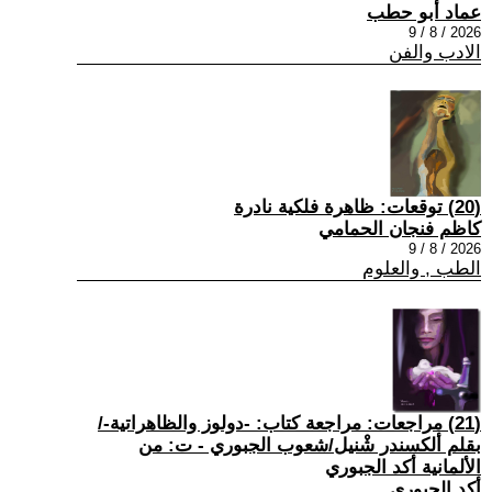
عماد أبو حطب
2026 / 8 / 9
الادب والفن
(20) توقعات: ظاهرة فلكية نادرة
كاظم فنجان الحمامي
2026 / 8 / 9
الطب , والعلوم
(21) مراجعات: مراجعة كتاب: -دولوز والظاهراتية-/
بقلم ألكسندر شْنيل/شعوب الجبوري - ت: من
الألمانية أكد الجبوري
أكد الجبوري