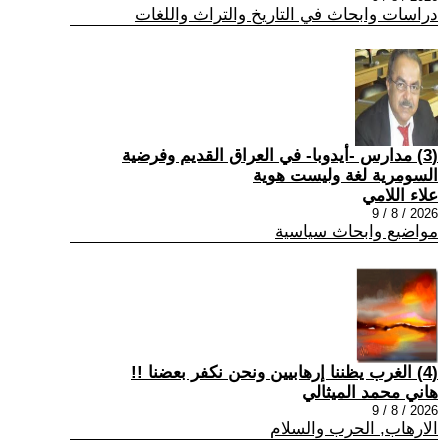
دراسات وابحاث في التاريخ والتراث واللغات
(3) مدارس -أيدوبا- في العراق القديم وفرضية
السومرية لغة وليست هوية
علاء اللامي
2026 / 8 / 9
مواضيع وابحاث سياسية
(4) الغرب يظننا إرهابيين ونحن نكفر بعضنا !!
هاني محمد الميثالي
2026 / 8 / 9
الارهاب, الحرب والسلام