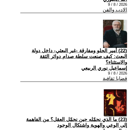
2026 / 8 / 9
الادب والفن
(22) أمير الحلو ومفارقة -غير البعثي- داخل دولة
البعث: كيف صنعت سلطة صدام دوائر الثقة
والاستثناء؟
إسماعيل نوري الربيعي
2026 / 8 / 9
قضايا ثقافية
(23) ما الذي نحمّله حين نحمّل العقل؟ من الفاهمة
إلى الوعي والهوية واشتكال الوجود