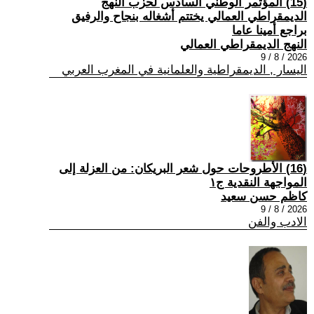
(15) المؤتمر الوطني السادس لحزب النهج
الديمقراطي العمالي يختتم أشغاله بنجاح والرفيق
براجع أمينا عاما
النهج الديمقراطي العمالي
2026 / 8 / 9
اليسار , الديمقراطية والعلمانية في المغرب العربي
(16) الأطروحات حول شعر البريكان: من العزلة إلى
المواجهة النقدية ج١
كاظم حسن سعيد
2026 / 8 / 9
الادب والفن