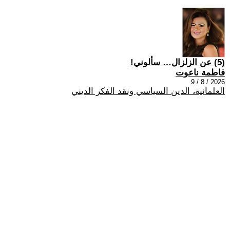
(5) عن الزلزال… سألوني!
فاطمة ناعوت
2026 / 8 / 9
العلمانية، الدين السياسي ونقد الفكر الديني