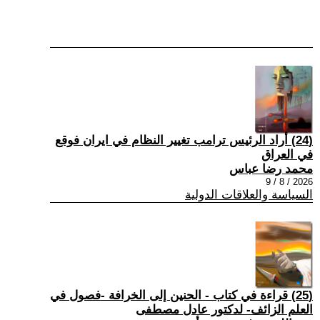
(24) أراد الرئيس ترامب تغيير النظام في ايران فوقع
في العراق
محمد رضا عباس
2026 / 8 / 9
السياسة والعلاقات الدولية
(25) قراءة في كتاب - الحنين إلى الخرافة -فصول في
العلم الزائف- لدكتور عادل مصطفى