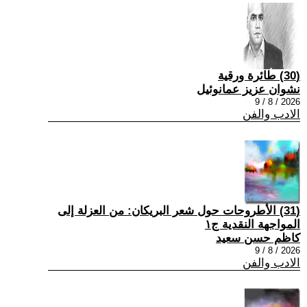
(30) طائرة ورقية
نشوان عزيز عمانوئيل
2026 / 8 / 9
الادب والفن
(31) الأطروحات حول شعر البريكان: من العزلة إلى
المواجهة النقدية ج١
كاظم حسن سعيد
2026 / 8 / 9
الادب والفن