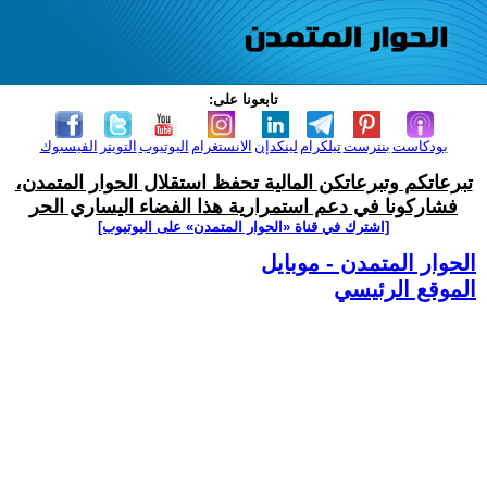
تابعونا على:
بودكاست
بنترست
تيلكرام
لينكدإن
الانستغرام
اليوتيوب
التويتر
الفيسبوك
تبرعاتكم وتبرعاتكن المالية تحفظ استقلال الحوار المتمدن،
فشاركونا في دعم استمرارية هذا الفضاء اليساري الحر
[اشترك في قناة ‫«الحوار المتمدن» على اليوتيوب]
الحوار المتمدن - موبايل
الموقع الرئيسي