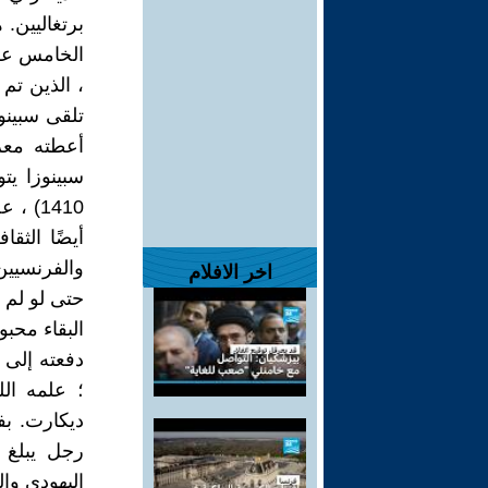
برتغاليين. 
الخامس عشر
، الذين تم 
تلقى سبينوز
أعطته معرف
1410)
أيضًا الثقا
والفرنسيين
اخر الافلام
حتى لو لم ي
البقاء محبو
دفعته إلى ا
؛ علمه ال
ديكارت. بفض
رجل يبلغ 
اليهودي وا