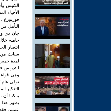
الأحياء ال
فوربورغ ،
حاميه خلال
انتصار الح
سبايك من ن
لمدة خمس س
للتدريس في
وهي قواعد 
توفي عام 1677 ، أنقذ صديقه وطبيبه لوديويك ماير جميع مخطوطاته.
التفكير الم
يمكننا أن ن
يظهر هذا ا