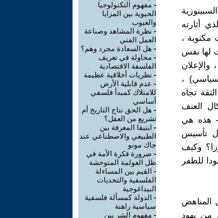
-
مفهوم التكنولوجيا
لسبينوزية
الحيوية بين المزايا
والعيوب
ي أثارته
-
نظرة المشاهد وصناعة
 مكتوبة ،
العمل الفني
-
هل السعادة مجرد وهم؟
ت لها نفس
-
محاولة في تعريف
 والإعلان
الفلسفة الاقتصادية
-
نظريات أخلاقية عظيمة
سياسي) ،
-
عدم قابلية الأرض
لثقة تجاه
للامتلاك كمبدأ فلسفي
أساسي
ال العنف
-
هل الحق نتاج التاريخ أم
تشريع من العقل؟
 - هذه هي
-
ايتيقا المعرفة بين
ال تأسيس
الطبيعي والاصطناعي عند
جاك مونو
زا؟ وكيف
-
ضرورة فكرة الأمة في
ودا للظفر
ظل العولمة المتوحشة
-
القيم بين المساءلة
الفلسفية والتحديات
البيداغوجية
-
الدولة كمسألة فلسفية
 المناهض
سياسية راهنة
163 لأبوين منحدرين من يهود
-
مفهوم الشر بين