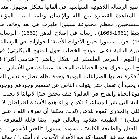
 المعاهدة القصيرة بين الله والإنسان وطيبة الله ، المؤلفة ب
المسيحيين. معظم مجموعة سبينوزا ظهرت هي بعد وفاته. هي 
الزمني: الايتيقا (1661-1665) ، رسالة في
(1675-1677). جرب سبينوزا جميع الأدوات الأدبية: الحوارات في الرسال
يرة الذاتية (على نموذج الخطاب حول المنهج الديكارتي) ف
 الفهم ، العرض الفلسفي في شكل رياضي ("هندسي أكثر") في
ح التي تحرك هذه الخطابات المختلفة متطابقة في الأساس. إن
اً فكرة تطلبها الصراعات اليومية وحدة نظام تطارده نفس الم
ة يجب أن تعمل حتى يتوقف الناس عن تسميم وجودهم ووجود 
ة الحياة والفرح في العالم؟ كيف نحقق خيرًا لانهائيًا لا يخيب 
انية التي تثير المشاعر؟ تكمن وراء هذه الأسئلة افتراضان لا 
لي والجذري كقوة للذهن (لذلك يمكننا أن نعرف الله ، على
لبي) ؛ الطبيعة عقلانية وبالتالي فهي أيضًا قابلة للمعرفة تما
 العقل والطبيعة الكلية" ، يسميه سبينوزا "الخير الأسمي" ، وه
عة معرفة "المشاركة مع الأفراد الآخرين إن أمكن" (رسالة