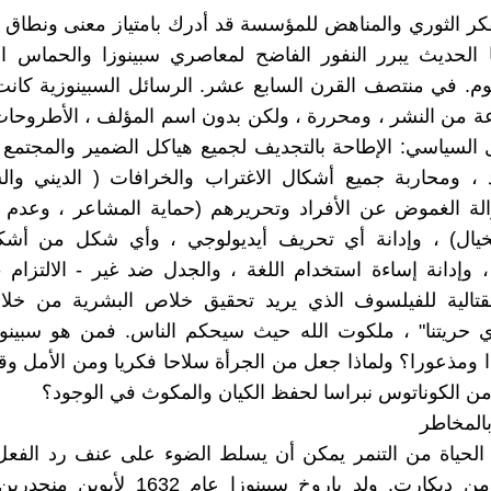
كر الثوري والمناهض للمؤسسة قد أدرك بامتياز معنى ونطاق ا
الحديث يبرر النفور الفاضح لمعاصري سبينوزا والحماس الذ
وم. في منتصف القرن السابع عشر. الرسائل السبينوزية كانت
عة من النشر ، ومحررة ، ولكن بدون اسم المؤلف ، الأطروحا
 السياسي: الإطاحة بالتجديف لجميع هياكل الضمير والمجتمع ،
 ، ومحاربة جميع أشكال الاغتراب والخرافات ( الديني وال
زالة الغموض عن الأفراد وتحريرهم (حماية المشاعر ، وعدم ا
لخيال) ، وإدانة أي تحريف أيديولوجي ، وأي شكل من أشك
 ، وإدانة إساءة استخدام اللغة ، والجدل ضد غير - الالتزام
لقتالية للفيلسوف الذي يريد تحقيق خلاص البشرية من خل
أي حريتنا" ، ملكوت الله حيث سيحكم الناس. فمن هو سبينو
ومذعورا؟ ولماذا جعل من الجرأة سلاحا فكريا ومن الأمل وق
من الكوناتوس نبراسا لحفظ الكيان والمكوث في الوجود؟
بالمخاطر
لحياة من التنمر يمكن أن يسلط الضوء على عنف رد الفعل
للديكارتي من ديكارت. ولد باروخ سبينوزا عام 2