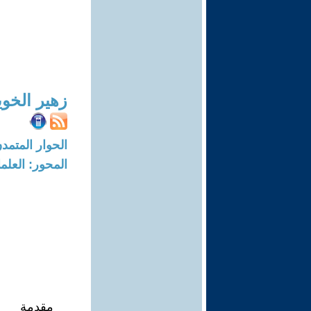
زهير الخو
الحوار المتمدن-العدد: 7599 - 3
المحور: العلما
مقدمة