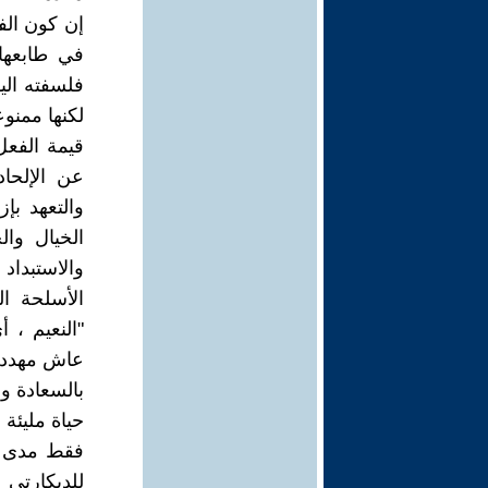
إن كون الف
في طابعها 
فلسفته الي
لكنها ممنو
قيمة الفعل
عن الإلحاد
والتعهد بإ
الخيال وا
والاستبداد
الأسلحة ا
"النعيم ، 
عاش مهددا 
بالسعادة و
حياة مليئة 
فقط مدى ا