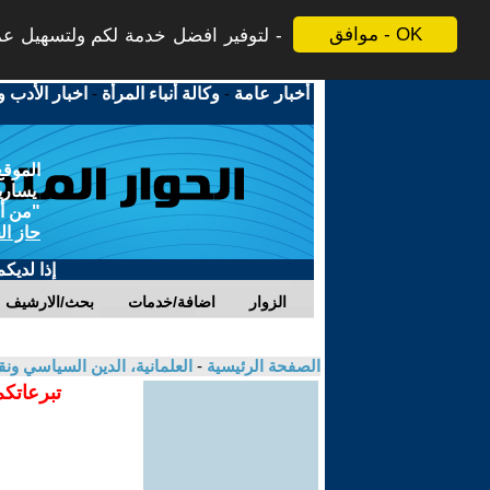
موافق - OK
لتوفير افضل خدمة لكم ولتسهيل عملي
أخبار عامة
-
وكالة أنباء المرأة
-
اخبار الأدب و
الموقع
يسارية
"من أج
حاز ال
إذا لديك
الزوار
اضافة/خدمات
بحث/الارشيف
الصفحة الرئيسية
-
العلمانية، الدين السياسي ونق
تبرعاتكم