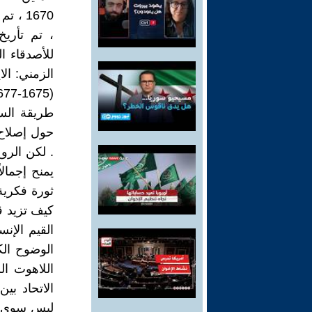
، تم تأريخ
للأصدقاء 
طريقة الس
حول إصلاح
. لكن الرو
يمنح إجمال
ثورة فكري
كيف تزيد قو
القيم الإنس
الوضوح الك
اللاهوت الس
الاتحاد بين
ليس سوى مت