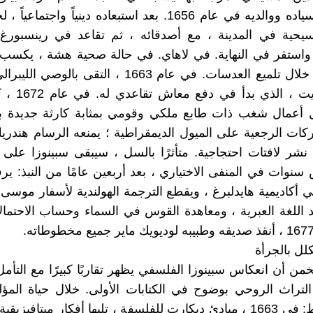
الكنيس وأسياده ووالديه في عام 1656. بعد استبعاده دينياً واجتماع
مسيحية في المدينة ، مع أصدقائه ، ثم تقاعد في رينسبورغ
 واستقر في النهاية. في لاهاي. في حالة صحية هشة ، يكسب
التأمل من خلال تلميع العدسات. في عام 1663 ، التقى بالو
جان دي ويت ، الذي
 أعمال شغب ذات طابع ملكي وقومي بمثابة كارثة جديدة بال
ركات الرجعية على الميول الديمقراطية ؛ يمنعه الرسام هندري
شر لافتات احتجاجية. متأثرًا بالسل ، سيبقى سبينوزا على ق
نوات في المنفى الاختياري ، بعد أربعين عامًا من النبذ: ي
 أكاديمية هايدلبرغ ، ويقطع الترجمة الهولندية لأسفار موسى
اللغة العبرية ، ومعاهدة القوس في السماء وحساب الاحتمال
كلل بالجرأة
خمن أن انعكاس سبينوزا الفلسفي يظهر تقاربًا كبيرًا مع التأمل
لتراث الروحي بوضوح في الكتابات الأولى. خلال حياة المؤ
عملين فقط: في 1663 ، مبادئ ديكارت للفلسفة ، تليها أفكار ميتافيز