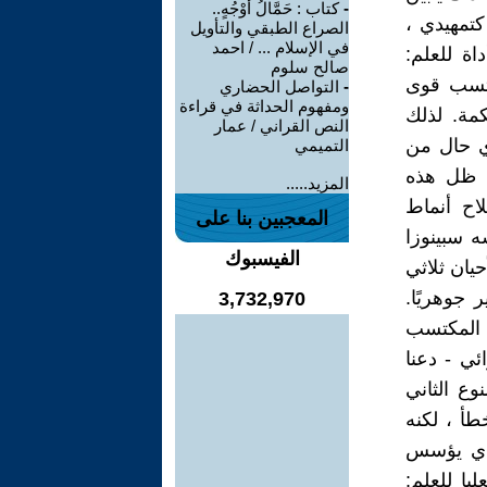
-
كتاب : حَمَّالُ أَوْجُهٍ..
الصراع الطبقي والتأويل
في الإسلام ... / احمد
صالح سلوم
-
التواصل الحضاري
ومفهوم الحداثة في قراءة
النص القراني / عمار
التميمي
المزيد.....
المعجبين بنا على
الفيسبوك
3,732,970