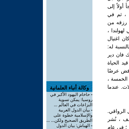
ياً ، لجأ أولاً إلى
 ، ثم في
 رزقه من
صي الليبرالي لهولندا ،
 بدأ في دفع معاش تقاعدي له. في عام 1672 ، كان اغتيال
نسبة له:
ك فان دير
يد الحياة
رفض عرضًا
 الخمسة ،
ات. عندما
وكالة أنباء العلمانية
-
حاخام اليهود الأكبر في
روسيا: يمكن تسوية
النزاعات في العالم ...
-
بيان الدول العربية
 الرواقي.
والإسلامية خطوة على
لف ، نُشر
الطريق الصحيح ولكن... ...
-
الهباش: بيان الدول
يقية ؛ في عام