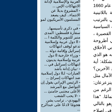
العربية والإسلامية لإدانة
1670 ، تم طبع الرسالة اللاهوتية السياسية في ألمانيا بشكل مجهول. منذ عام 1660
الانتهاكات الإس ...
-
المشروع بديلا عن
اللاتينية
الانتماء.. كيف يصعد
بالترتيب
المسلمون الأمريكيون لمو
...
 إصلاح الذهن (1662) ، الرسالة السياسية
-
في ذكرى تأسيسها..
سفارة فلسطين: المدى
ة القصيرة ،
منبر للتنوير والكلمة ا ...
ي أطروحة
-
8 دول عربية وإسلامية
تدعو لوقف انتهاكات
 الأخلاق
إسرائيل وإقامة دولة ...
ه هو الذي
-
وزراء خارجية 8 دول
عربية وإسلامية يدينون
شكلة: أية
انتهاكات إسرائيل في ...
الآخرين؟
-
-بيان إدانة بأشد
العبارات- لـ8 دول إسلامية
الآمال مثل
ضد انتهاكات إسرائ ...
يتزعزعان:
-
الرئيس الإيراني يقول إن
التواصل مع المرشد
 الرغم من
الأعلى مجتبى خامنئ ...
-
-لا يحب الشعب
مًا. "هذا
اليهودي-.. ترامب يشن
و بالتالي
هجومًا لاذعًا على عبدالرح
...
 في إصلاح