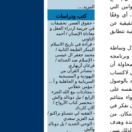
نين التي
المزيد.....
 أي وفقًا
كتب ودراسات
حقيقية عن
-
حقوق العصر. تحقيقات
في جريمة ازدراء العقل و
ية تتطابق
معاداة الإنسان / أحمد
التاوتي
-
قراءة في تاريخ الاسلام
مر السيئ. بل هو طبيعي كمؤشر لقوة الله. يظهر الشر فقط مع صراعات التعددية المعاصرة. دع الانسان يعرف نفسه! سيكتشف أن ما يسميه صدفته يرجع فقط إلى جهله بالأسباب والطبيعة والله ، فقط إلى عدم قدرته على وضع نفسه في مجموع الصفات. ينكر سبينوزا أن للإنسان نفس جوهرية. إن عقل الإنسان الفردي ليس سوى الفكر الفعلي لواقعنا الجسدي الفريد. بطبيعتها ، يتحد العقل بالجسد ، سمة الفكر ذات السمة الممتدة. "إن العقل يعرف نفسه فقط بقدر ما يدرك أفكار عواطف الجسد" (الأخلاق). "إن موضوع الفكرة التي تشكل العقل البشري هو الجسد ، أي أن هناك نمطًا معينًا من الامتداد موجودًا بالفعل ولا شيء آخر. يظهر سبينوزا كمقدمة للظواهر الحديثة: نحن أجسادنا بقدر ما نحن وعي وعي الجسد. ومن هنا فإن التوازي التالي: ما يحدث في العالم يؤثر على جسدنا ويثير في العقل أفكارًا جديدة عن العواطف. وهكذا تعود الأسبقية إلى الجسد ككل ، ولا يمكن للعقل أن يكتسب منه سوى "معرفة مشوشة ومشوهة". ولكن ، إذا كان "العقل مصممًا على إرادة هذا أو ذاك من خلال سبب يحدده أيضًا سبب آخر ، وهكذا إلى ما لا نهاية" (من كتاب الايتيقا) ، فإن الحتمية هي قانون الطبيعة المطلق و "أنه لا يوجد مطلق ، أي حر ، إرادة في الروح ". لاحظ ، على سبيل الانتقادات ، أن سبينوزا لم يواجه أبدًا ، على الرغم من أطروحاته حول الحرية ، مشكلة المسؤولية الإنسانية. ومع ذلك ، فإنه يعمل أيضًا من الأفكار الملائمة (كما هو الحال بالنسبة للمفاهيم المشتركة
المبكر الطبعة الثانية /
محمد جعفر ال عيسى
-
الإسلام ضد الحداثة /
فرغان أزيهاري
-
مصادر القرآن من
اليهودية و المسيحية
السريانية و الجاهلية و أ ...
/ مؤمن عقلاني
-
محادثات مع الله الجزء
الرابع / نيل دونالد والش
-
مختصر كتاب الأرواح /
آلان كاردك
-
الفقيه لي نتسناو براكتو /
عبد العزيز سعدي
-
الوحي الجديد / يل دونالد
والش