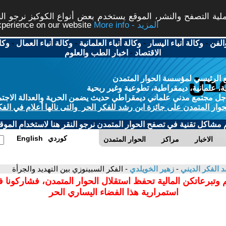
ة التصفح والنشر، الموقع يستخدم بعض أنواع الكوكيز نرجو النق
More info - المزيد
experience on our website
الفن
-
وكالة أنباء اليسار
-
وكالة أنباء العلمانية
-
وكالة أنباء العمال
-
وكا
الاقتصاد
-
اخبار الطب والعلوم
 الرئيسي لمؤسسة الحوار المتمدن
، علمانية، ديمقراطية، تطوعية وغير ربحية
ل مجتمع مدني علماني ديمقراطي حديث يضمن الحرية والعدالة الاجتم
حوار المتمدن على جائزة ابن رشد للفكر الحر والتى نالها أعلام في الفك
م مشاكل تقنية في تصفح الحوار المتمدن نرجو النقر هنا لاستخدام الموقع
كوردي
English
الاخبار
مراكز
الحوار المتمدن
د الفكر الديني
-
زهير الخويلدي
- الفكر السبينوزي بين التهديد والجرأة
 وتبرعاتكن المالية تحفظ استقلال الحوار المتمدن، فشاركونا 
استمرارية هذا الفضاء اليساري الحر