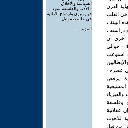
السياسة والأخلاق
اية القرن
-
الأدب والفلسفة سوء
فهم بنيوي وازدواج الأداتية
 في القلب
في حالة صموئيل ...
 البيئة ،
المزيد.....
ع دراسته ،
ة أخرى أن
سبينوزا يتواصل مع الفلسفات العقلانية لابن ميمون وكريسكاس (1340 - حوالي
 ، استوعب
الإيطاليين
في عصره -
رة ، يرفض
 المسيحية
 والفيزياء
ح وفلسفة
إن عقلانية
ة للاهوت
زا من قبل