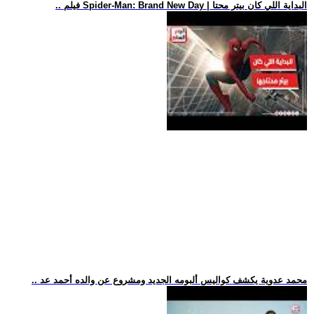
.. فيلم Spider-Man: Brand New Day | البداية اللي كان بيتر محتا
.. محمد عدوية يكشف كواليس ألبومه الجديد ومشروع عن والده أحمد عد