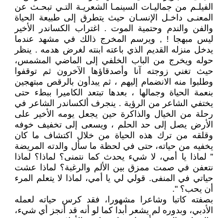
الفيلـم من جماليـات السينمـا الشعريـة التـي تبحـث عن
المعنـى داخـل الإنسـان حيث يتطرق إلى طبيعة الحياة
والفن والندم وحتمية الموت . اغتراب الكساندر الأخير
ليس مبهجا ! , ويرسم المخرج ذالك في مشهد عندما
يدخل منزله القديم الذي باعته ابنته لغرض هدمه . ينظر
حوله ويخرج من الباب الخلفي إلى الماضي المشمس،
حيث تغني زوجته آنا وأصدقاؤها الآخرون ثم توقفوا
وطلبوا منه الانضمام إليهم ، ثم يبدأون بالرقص مبتهجين
بنعمة الحياة وجمالها ، بعدها تبتعد الكاميرا ببطء حتى
يختفي الشاعر من الرؤية . ينجرف ألكساندر الشاعر في
رحلة من الخيال والذاكرة حين يجعل يومه الأخير على
الأرض يصل إلى حد الحلم ، ويسعى إلى تخفيف خوفه
وقلقه من ترك هذه الحياة من خلال اكتشاف ما كان
يخفيه من حياته، حتى في لحظة ما سأل والدته المريضة
” لماذا يا أمي، لا شيء يحدث كما نتمنى؟ لماذا؟ لماذا
نتعفن في صمت ممزق بين الألم والرغبة؟ لماذا عشت
حياتي في المنفى. قولي لي يا أمي، لماذا لا يتعلم المرء
أن يحب؟ ".
بصفته كاتبا وشاعرا مشهورا، فقد كرس حياته لعمله
الأدبي، وبدوره لم يشعر أبدا كما لو أنه قد أنجز أي شيء،