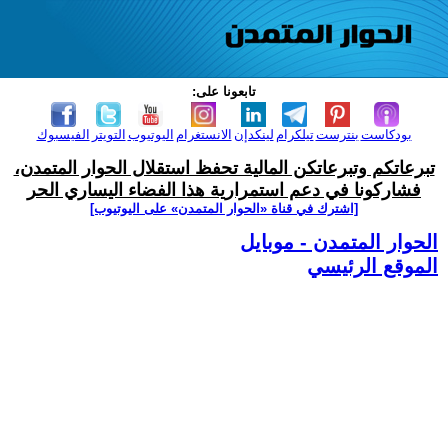
تابعونا على:
بودكاست
بنترست
تيلكرام
لينكدإن
الانستغرام
اليوتيوب
التويتر
الفيسبوك
تبرعاتكم وتبرعاتكن المالية تحفظ استقلال الحوار المتمدن،
فشاركونا في دعم استمرارية هذا الفضاء اليساري الحر
[اشترك في قناة ‫«الحوار المتمدن» على اليوتيوب]
الحوار المتمدن - موبايل
الموقع الرئيسي