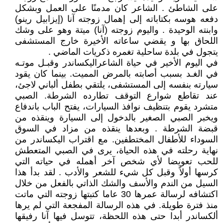
على الشاطئ . الشاعر كان مدمنًا على العمل وبشكل
دفعه هوسه بكتاباته إلى إهمال زوجته آنا (إيزابيل رينو)
وابنته الوحيدة . واليوم زوجته (آنا) ميتة وهو على وشك
اللحاق بها و يقضي ساعاته الأخيرة خارج المستشفى
يتجول في بلدة ساحلية تغمره ذكريات الماضي .
في اليوم الأخير في حياة الشاعراليكساندر وقبـل موتـه
في الغـد بسبب أصابته بالمرض المميت. بينما كان يقود
سيارته بنفسه إلى المستشفى، يلتقي بطفل ألباني لاجئ،
عند تقاطع شوارع التوقف تطارده الشرطة. الصبي
متشرد يقوم بتنظيف نوافذ السيارات، يفتح الباب باندفاع
ويخبر الصبي الصغير بالدخول إلى السيارة وينقذه من
قبضة الشرطة . وبعدها ينقذه من مزاد في السوق
السوداء للأطفال المختطفين. مع اقتراب اليكساندر من
نهاية رحلته في هذه الحياة، يرى في الصبي المتعطش
للحب تعويضا لأي شخص آخر أهمله في حياته التي
كرسها أولاً وقبل كل شيء للشعر والأدب . لقد بدأ هذا
السيل من الندم والأسف والشك الذاتي بالفعل من خلال
اكتشافه لرسالة عمرها 30 عاما كتبتها زوجته التي ماتت
منذ فترة طويلة. في هذه الرسالة المفجعة التي لم يرها
ألكساندر أبدا حتى هذه اللحظة، تتوسل فيها آنا رفيقها