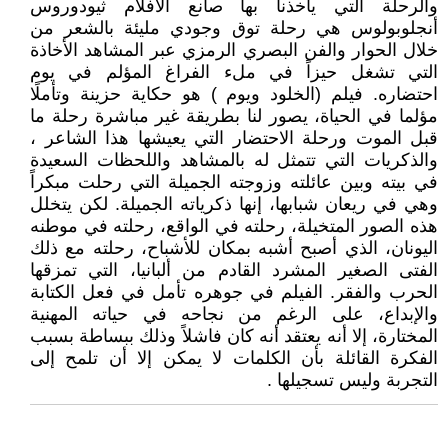
والرحلة التي يأخذنا بها صانع الأفلام ثيودوروس
أنجلوبولوس هي رحلة توق وجودي مليئة بالشعر من
خلال الحوار والفن البصري الرمزي عبر المشاهد الأخاذة
التي تشغل حيزاً في ملء الفراغ المؤلم في يوم
احتضاره. فيلم (الخلود ويوم ) هو حكاية حزينة وتأملًا
مؤلما في الحياة، يصور لنا بطريقة غير مباشرة رحلة ما
قبل الموت ورحلة الاحتضار التي يعيشها هذا الشاعر ،
والذكريات التي تتمثل له بالمشاهد واللحظات السعيدة
في بيته وبين عائلته وزوجته الجميلة التي رحلت مبكراً
وهي في ريعان شبابها، إنها ذكرياته الجميلة. لكن يتخلل
هذه الصور المتخيلة، رحلته في الواقع، رحلته في موطنه
اليونان، الذي أصبح أشبه بمكان للأشباح، رحلته مع ذلك
الفتى الصغير المشرد القادم من ألبانيا، التي تمزقها
الحرب والفقر. الفيلم في جوهره تأمل في فعل الكتابة
والإبداع، على الرغم من نجاحه في حياته المهنية
المختارة، إلا أنه يعتقد أنه كان فاشلاً وذلك ببساطة بسبب
الفكرة القائلة بأن الكلمات لا يمكن إلا أن تلمح إلى
التجربة وليس تسجيلها .