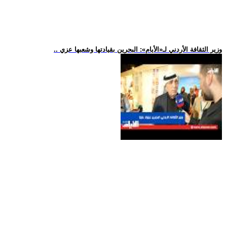
.. وزير الثقافة الأردني لـ«الأيام»: البحرين بقيادتها وشعبها عزي