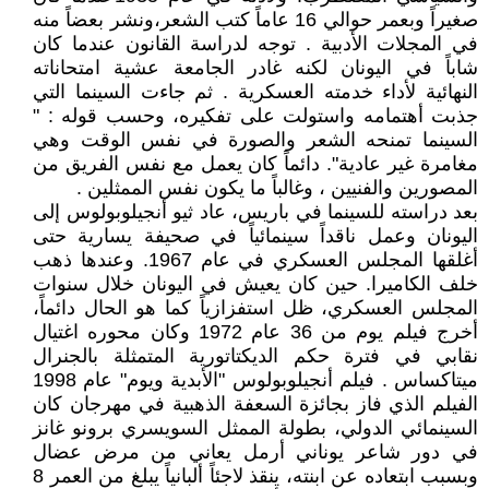
صغيراً وبعمر حوالي 16 عاماً كتب الشعر،ونشر بعضاً منه
في المجلات الأدبية . توجه لدراسة القانون عندما كان
شاباً في اليونان لكنه غادر الجامعة عشية امتحاناته
النهائية لأداء خدمته العسكرية . ثم جاءت السينما التي
جذبت أهتمامه واستولت على تفكيره، وحسب قوله : "
السينما تمنحه الشعر والصورة في نفس الوقت وهي
مغامرة غير عادية". دائماً كان يعمل مع نفس الفريق من
المصورين والفنيين ، وغالباً ما يكون نفس الممثلين .
بعد دراسته للسينما في باريس، عاد ثيو أنجيلوبولوس إلى
اليونان وعمل ناقداً سينمائياً في صحيفة يسارية حتى
أغلقها المجلس العسكري في عام 1967. وعندها ذهب
خلف الكاميرا. حين كان يعيش في اليونان خلال سنوات
المجلس العسكري، ظل استفزازياً كما هو الحال دائماً،
أخرج فيلم يوم من 36 عام 1972 وكان محوره اغتيال
نقابي في فترة حكم الديكتاتورية المتمثلة بالجنرال
ميتاكساس . فيلم أنجيلوبولوس "الأبدية ويوم" عام 1998
الفيلم الذي فاز بجائزة السعفة الذهبية في مهرجان كان
السينمائي الدولي، بطولة الممثل السويسري برونو غانز
في دور شاعر يوناني أرمل يعاني من مرض عضال
وبسبب ابتعاده عن ابنته، ينقذ لاجئاً ألبانياً يبلغ من العمر 8