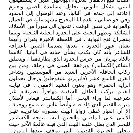
عصابة تبيع الأطفال للأثرياء اليونانيين الذين لا يستطيعون
التبني بشكل قانوني، يحاول مساعدة الصبي ويعتزم
إعادته إلى جدته في ألبانيا. وعند الوصول إلى الحدود
وفي جو ضبابي ، يقدم لنا المخرج مشهد غاية في الجمال
والغرابة في نفس الوقت ، تتحول الى سوراّ من الأسلاك
الشائكة وتظهر الجثث على الحدود الجبلية الثلجية، وبينما
ينتظران فتح البوابة ، في اللحظة الاخيرة يغيران رأيهما
بشأن عبور الحدود ، بعدها يصدمنا الصبي بأعترافه
للشاعر بأنه كان يكذب بشأن حياته في ألبانيا. كلاهما
بالكاد يهربان من حرس الحدود الذي يطاردهما ، وينطلق
الشاعر(الكساندر) وبرفقة الصبي في رحلة، ومن بين
ركاب الحافلة الآخرين العديد من الموسيقيين وشاعر
القرن التاسع عشر (فابريزيو بنتيفوجليو) ورجال يحملون
الراية الحمراء وهو يغنون النشيد الاممي . في نهايـة
الفيلم يركب الطفل السفينة مهاجراً بطريقـه غير
شرعيـه لما وراء البحـر، أما الكسانـدر فيغادر لأطلال
منزله القديم الذي وُلد فيـه وَأيضاً عاش فيـه مع زوجتـهُ ،
إلا أن الغبار غطى زوايا البيت بصـوره شاعريـه تثيـر
الأسى على الماضـي والحنين اليه،. يتوجه الكسانـدر
للبحـر الذي يطل عليـه البيت الذي فيـه عالمهُ الآخر حيث
تتجلى الجزيرة القديمـة التي يتوقف عندها الزمن .