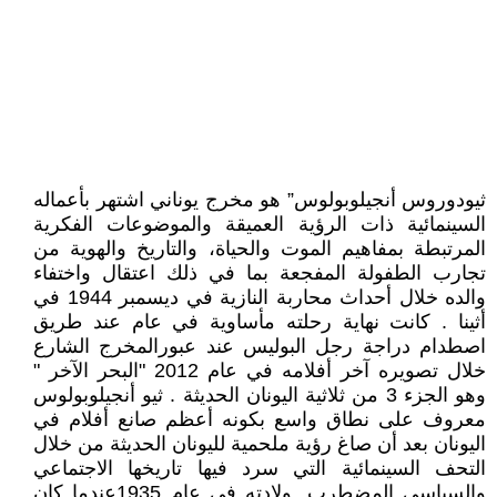
ثيودوروس أنجيلوبولوس” هو مخرج يوناني اشتهر بأعماله
السينمائية ذات الرؤية العميقة والموضوعات الفكرية
المرتبطة بمفاهيم الموت والحياة، والتاريخ والهوية من
تجارب الطفولة المفجعة بما في ذلك اعتقال واختفاء
والده خلال أحداث محاربة النازية في ديسمبر 1944 في
أثينا . كانت نهاية رحلته مأساوية في عام عند طريق
اصطدام دراجة رجل البوليس عند عبورالمخرج الشارع
خلال تصويره آخر أفلامه في عام 2012 "البحر الآخر "
وهو الجزء 3 من ثلاثية اليونان الحديثة . ثيو أنجيلوبولوس
معروف على نطاق واسع بكونه أعظم صانع أفلام في
اليونان بعد أن صاغ رؤية ملحمية لليونان الحديثة من خلال
التحف السينمائية التي سرد فيها تاريخها الاجتماعي
والسياسي المضطرب. ولادته في عام 1935عندما كان