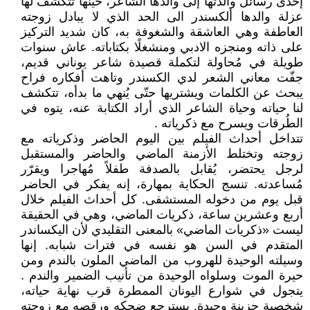
إحدى رسائل والدتها إلى والدها الشاعر، حينها تتكشف لها
عزلة والدها ألكسندر الى الحد الذي لا يبادل زوجته
العاطفة وهي العاشقة والشغوفة به، كان شديد التركيز
على ذاته ومنجزه الادبي ومنشغلًا بكتاباته. عاش سنوات
طويلة في مُحاولة لتكملة قصيدة شاعر يوناني قديم،
جفّت معاني الشعر لدي الكسندر وتاهت أفكاره فراح
يبحث عن الكلمات ويشتريها حتّى يُنهي ما بدأه، تتكشف
لنا حياته وحياة الشاعر الذي أراد الكتابة عنه، يتوه في
الطُرقات ويسرح مع ذكرياته .
تتداخل أحداث الفيلم بين اليوم الحاضر وذكرياته مع
زوجته وتختلط الأزمنة الماضي والحاضر والمستقبل
لرجل يحتضر، يُقابل بالصدفة طفلاً مُهاجرا ويقرّر
مُساعدته. تنسج الحكاية بمهارة، إنه يفكر في الحاضر
قبل يوم من دخوله المستشفى. كل أحداث الفيلم خلال
أربع وعشرين ساعة، ذكريات الماضي، وهي في الحقيقة
ليست «ذكريات الماضي» بالمعنى التقليدي لأن اليكساندر
المتقدم في السن هو نفسه في فترات شبابه. إنها
وسيلته الوحيدة للهروب من الماضي الملون بالندم ومن
حيرة الموت وسلواه الوحيدة من تأنيب الضمير والندم .
يتجول في شوارع اليونان الممطرة قرب نهاية حياته،
شخصية حزينة وحيدة. يسترجع ضحكه ورقصه مع زوجته