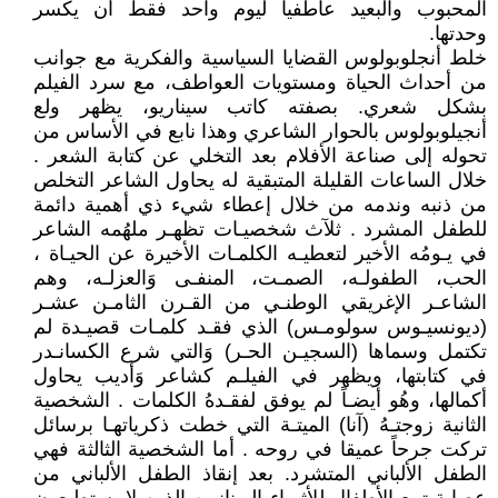
المحبوب والبعيد عاطفيا ليوم واحد فقط أن يكسر
وحدتها.
خلط أنجلوبولوس القضايا السياسية والفكرية مع جوانب
من أحداث الحياة ومستويات العواطف، مع سرد الفيلم
بشكل شعري. بصفته كاتب سيناريو، يظهر ولع
أنجيلوبولوس بالحوار الشاعري وهذا نابع في الأساس من
تحوله إلى صناعة الأفلام بعد التخلي عن كتابة الشعر .
خلال الساعات القليلة المتبقية له يحاول الشاعر التخلص
من ذنبه وندمه من خلال إعطاء شيء ذي أهمية دائمة
للطفل المشرد . ثلآث شخصيـات تظهـر ملهُمه الشاعر
في يـومُه الأخير لتعطيـه الكلمـات الأخيرة عن الحيـاة ،
الحب، الطفولـه، الصمـت، المنفـى وَالعزلـه، وهم
الشاعـر الإغريقي الوطنـي من القـرن الثامـن عشـر
(ديونسيـوس سولومـس) الذي فقـد كلمـات قصيـدة لم
تكتمل وسماها (السجيـن الحـر) وَالتي شرع الكسانـدر
في كتابتها، ويظهر في الفيلـم كشاعر وَأديب يحاول
أكمالها، وهُو أيضـاً لم يوفق لفقـدهُ الكلمات . الشخصية
الثانية زوجتـهُ (آنا) الميتـة التي خطت ذكرياتهـا برسائل
تركت جرحاً عميقا في روحه . أما الشخصية الثالثة فهي
الطفل الألباني المتشرد. بعد إنقاذ الطفل الألباني من