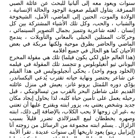
سنوات ويعود معه إلى ألبانيا للبحث عن عائلة الصبي
الممزقة. يتناول الفيلم صعوبة الوجود والحالة الإنسانية ،
الولادة والموت، الحنين إلى الماضي، الأمل، الشيخوخة
والشباب ، والحب، وكل تلك الأشياء المشتركة بين كل
إنسان . لغته شاعرية وتتميز بجمال التصوير السينمائي ،
وحركات الممثلين الحبلى بالمعاني والتأويلات ، يندمج
الماضي والحاضر بطرق موحية ولكنها مربكة في بعض
الأحيان كما هو الحال في جميع أفلامه
(هذا العالم خلق لكي يكون فيلما) تلك هي مقولة المخرج
اليوناني ثيو أنغيلوبلوس و تتجسد تلك المقولة في فيلمه
(الخلود ويوم واحد) ، يحكي أنجيلوبوليس في هذا الفيلم
عن شاعر يحتضر ونهاية حياته تقترب يُدعي اليكساندر،
يؤدّي دوره المُمثل برونو غانز، يعيش في منزل عائلته
القديم على شاطئ البحر بالقرب من ثيسالونيكي ، قبل
رحيله يعمل على تأمين حياة كلبه، لذا يحاول إيجاد مكان
جديد وشخص يعتني به، يزور ابنته ويقترح عليها أن تعتني
به ،غير ان زوجها لا يحب الكلاب، بالإضافة إلى ذلك، ابنته
وصهره يخططان لبيع المنزلالذي تضرر قليلاً بسبب
الزلزال . يسلم ابنته مجموعة من الرسائل من زوجته آنا
(إيزابيل رينو) يعود تاريخها إلى سنوات عديدة . تقرأ الأبنة