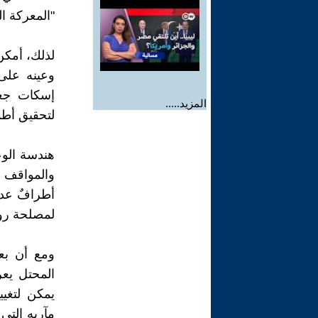
"المعركة ال
لذلك، أمكن
وعينه على
إسكات جعج
المزيد.....
لتحقيق أطم
هندسة الو
والمواقف 
أطرافٌ عدة
لمصلحة روا
ومع أن بع
المحتل يع
يمكن لتغيي
مآربه التي