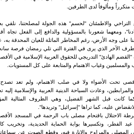
متكرراً ومألوفاً لدى الطرفين.
التراخي والاطمئنان "لحسم" هذه الجولة لمصلحتنا، نلقي ب
ادنا"، ومعهما شعورنا بالمسؤولية والدافع إلى الفعل تجاه 
ا على وجه الأرض، رغم المخاطر الماثلة للعيان المحدقة به
طرف الآخر الذي يرى في الفترة التي تلي رمضان فرصة سانح
القضم الهادئ" التدريجي للحقوق العربية الإسلامية في الأقصى
 والمسلمين وغياب الاهتمام والمتابعة على كل المستويات.
أقصى تحت الأضواء ولا في صلب الاهتمام، ولم تعد تصدح 
والمرابطين، وعادت السياحة الدينية العربية والإسلامية إليه 
كما كانت قبل الشهر الفضيل، وهي الظروف المثالية المؤات
انقضاض عليه، كما تراها "إسرائيل" وتريدها".
رطة الاحتلال باقتحام مصلى باب الرحمة في المسجد الأقصى
 عيد الفطر، وتكسيرها بوابة الحماية الحديدية، وتخريب ك
ي المصلى والمراوح والإنارة فيه، وقطع الصوت عن سماعاته