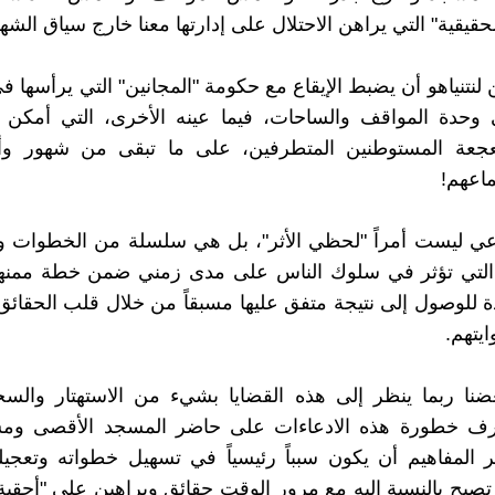
حقيقية" التي يراهن الاحتلال على إدارتها معنا خارج سياق الشه
 لنتنياهو أن يضبط الإيقاع مع حكومة "المجانين" التي يرأسها 
 وحدة المواقف والساحات، فيما عينه الأخرى، التي أمكن م
عة المستوطنين المتطرفين، على ما تبقى من شهور وأي
اعهم!
عي ليست أمراً "لحظي الأثر"، بل هي سلسلة من الخطوات وا
التي تؤثر في سلوك الناس على مدى زمني ضمن خطة ممنهج
 للوصول إلى نتيجة متفق عليها مسبقاً من خلال قلب الحقائق
يتهم.
ضنا ربما ينظر إلى هذه القضايا بشيء من الاستهتار والسخ
رف خطورة هذه الادعاءات على حاضر المسجد الأقصى ومست
ر المفاهيم أن يكون سبباً رئيسياً في تسهيل خطواته وتعجيل
 تصبح بالنسبة إليه مع مرور الوقت حقائق وبراهين على "أحقية