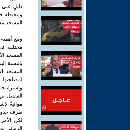
دليلٍ على 
ومحيطه في
المسجد مستغ
ومع أهمية "
مختلفة في 
المسجد الأ
بالنسبة إلي
المسجد الأ
لمصلحتها. 
وإستراتيجي
الفضيل مع
مواتيةً لإش
طرف حدود "
لكن الأمر 
الزماني لم