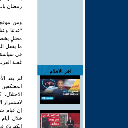
رمضان بات 
ومن موقع 
"عدتنا وعت
محتلٍ يخصن
ما يفعل ال
في سياسة "
غفلة العرب
اخر الافلام
لم يعد ال
المعتكفين 
الاحتلال، 
لاستمرار ال
إن قيام ش
خلال أيام
الكهرباء ف