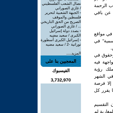
نضال الشعب الفلسطيني
اب الرحمة
/ غازي الصوراني
 عن باقي
-
الجبهة الشعبية لتحرير
فلسطين والموقف
الصريح من الحق التاريخي
... / غازي الصوراني
-
بصدد دولة إسرائيل
 في مواقع
الكبرى / سعيد مضيه
-
إسرائيل الكبرى أسطورة
وسمية" في
توراتية -2 / سعيد مضيه
.
المزيد.....
 وحقوق في
المعجبين بنا على
اجهة فيه
يملك رؤية
الفيسبوك
 في الشهر
3,732,970
إلا فرصة
ا يقرر كل
ن التقسيم
مغاربة لم