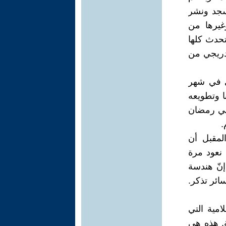
سجد ونشر
وغيرها من
تحدث كلها
دريجي من
ى في شهر
ا وتطويعه
في رمضان
.
لمقبل أن
 نعود مرة
إنّ هندسة
ائر تذكر.
مية التي
. هذه هي