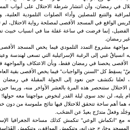
تلال في رمضان، وأن انتشار شرطة الاحتلال على أبواب الم
مراقبة والتتبع للمصلين وأداء الصلوات التلمودية العلنية، 
ريس الواقع في المسجد الأقصى لمصلحة رواية الاحتلال، لم 
الفضيل، إنما فرِضت في ساعة غفلة منا في انسياب خبيث ت
غير رمضان.
 مواجهة مشروع التمدد التلمودي فيما يخص المسجد الأقص
 انسياقٌ غبي إلى الرغبة الإسرائيلية التي تسعى لهندسة وعين
ن الأقصى يخصنا في رمضان فقط، وبأن الاعتكاف والمواجهة 
ضٌ" يسقِط كل "السنن والواجبات" فيما يخص الأقصى بقية العام
 لعلنا نكتشف حين نعود إلى الجولة المقبلة في رمضان ا
 الاحتلال ستنحصر هذه المرة بالعشر الأواخر منه، وربما حين
عام يليه، لن نجد سوى ليلة القدر لنخوض مواجهتنا معه حولها! 
ه هما أهم ساحة تتحقق للاحتلال فيها نتائج ملموسة من دون خس
َلَد وفعلٌ متدرّج بعيدٌ عن الصَخَب.
ه مع "انكماش الوعي" تنكمش كذلك مساحة الجغرافيا الإسلا
المسجد وخارج جدرانه، وتنكمش المواقف، وتنكمش القَدَاسة