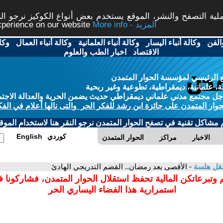
ة التصفح والنشر، الموقع يستخدم بعض أنواع الكوكيز نرجو النق
More info - المزيد
experience on our website
الفن
-
وكالة أنباء اليسار
-
وكالة أنباء العلمانية
-
وكالة أنباء العمال
-
وكا
الاقتصاد
-
اخبار الطب والعلوم
 الرئيسي لمؤسسة الحوار المتمدن
، علمانية، ديمقراطية، تطوعية وغير ربحية
ل مجتمع مدني علماني ديمقراطي حديث يضمن الحرية والعدالة الاجتم
حوار المتمدن على جائزة ابن رشد للفكر الحر والتى نالها أعلام في الفك
م مشاكل تقنية في تصفح الحوار المتمدن نرجو النقر هنا لاستخدام الموقع
كوردي
English
الاخبار
مراكز
الحوار المتمدن
قل هلسة
- الأقصى بعد رمضان.. القضم التدريجي الهادئ
 وتبرعاتكن المالية تحفظ استقلال الحوار المتمدن، فشاركونا 
استمرارية هذا الفضاء اليساري الحر