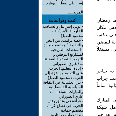
إسرائيلي لمطار ليونارد ...
المزيد.....
عد رمضان
كتب ودراسات
-
لوبي إسرائيل والسياسة
أقدس مكان
الخارجية الأميركية /
، على عكس
محمود الصباغ
-
خطة ترامب: بين النص
ةً للمضي
والتطبيق / معتصم حمادة
، مستغلاً
-
المحطات التاريخية
لمشاريع التوطين و
التهجير التصفوية لقضيتنا
... / غازي الصوراني
-
إبادة التعليم: الحرب
به حناجر
على التعليم من غزة إلى
الغرب / محمود الصباغ
تحت حِراب
-
بين العلمانية في الثقافة
ية تماماً
السياسية الفلسطينية
والتيارات السلف ... /
غازي الصوراني
 المبارك
-
قراءة في وثائق وقف
الحرب في قطاع غزة /
امل شبكة
معتصم حمادة
، هو خير
-
مقتطفات من تاريخ