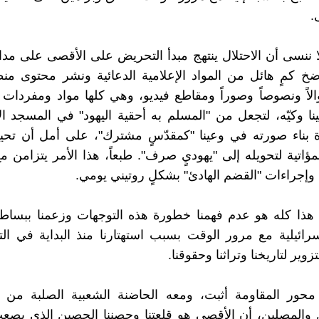
.
لا ننسى أن الاحتلال ينتهج مبدأ التحريض على الأقصى على مدا
خ كمٍ هائل من المواد الإعلامية الدعائية ونشر محتوى من
لاً ونصوصاً وصوراً ومقاطع فيديو، وهي كلها مواد ومفردا
ا وكيّه، لتجعل من "المسلم به أحقية اليهود" في المسجد ا
ة بناء صورته في وعينا "كمقدّسٍ مشترك"، على أمل أن تحي
لمؤاتية لتحويله إلى "يهوديٍ صرف". طبعاً، هذا الأمر يتزامن م
 وإجراءات "القضم الهادئ" بشكلٍ روتيني يومي.
هذا كله هو عدم فهمنا خطورة هذه التوجهات وزعمنا ببساطت
إسرائيلية مع مرور الوقت بسبب استهتارنا منذ البداية في ال
زوير لتاريخنا وتراثنا وحقوقنا.
حور المقاومة أثبت، ومعه الحاضنة الشعبية الصلبة من ا
 والمصلين، أن الأقصى هو قلعتنا وحصننا الحصين الذي يصع