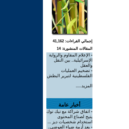
إجمالي القراءات: 41,162
المقالات المنشورة: 14
-
الإعلام المقاوم والرواية
الإسرائيلية.. بين النقل
والعقل
-
تضخيم العمليات
الفلسطينية لتبرير البطش
المزيد.....
أخبار عامة
-
اتفاق شراكة مع تيك توك
يتيح لصناع المحتوى
استخدام شخصيات ديز ...
-
بعد أزمة ضياء العوضي..