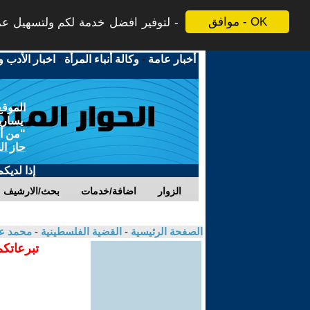
موافق - OK
لتوفير افضل خدمة لكم ولتسهيل عملي
أخبار عامة
-
وكالة أنباء المرأة
-
اخبار الأدب و
الموقع
يسارية
"من أج
حاز ال
إذا لديك
الزوار
اضافة/خدمات
بحث/الارشيف
الصفحة الرئيسية
-
القضية الفلسطينية
-
محمد ع
تبرعاتكم