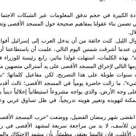
ادة الكبيرة في حجم تدفق المعلومات عبر الشبكات الاجتم
تي تضمن بناء عقولنا بمفاهيم صحيحة حول المسجد الأقصى و
ال.
ال الليل. كنت خائفة من أن يدخل العرب إلى إسرائيل أفوا
ن عندما أشرقت شمس اليوم التالي، علمت أن باستطاعتنا أن
. بهذه الكلمات، استهلت غولدا مائير، رابع رئيسة للوزراء
يومها التالي لإحراق المسجد الأقصى على يد أسترالي متصهين 
سنوات طويلة على هذا التصريح، لكن مفاعيل كلماتها: "ن
يء"، ما زالت حاضرة يومياً في المسجد الأقصى؛ ثالث أقدس
لى وجه الأرض، والذي يواجه مشروعاً استيطانياً إحلالياً دينيا
كنة لتهويده وتغيير هويته تدريجياً، في ظل تساوق غربي و
د انقضى شهر رمضان الفضيل، ووضعت "حرب المسجد الأقصى"
رين للأسف، لا بد من مراجعة سريعة لمشهد الأقصى في ر
الأغلب، فإن غالبيتنا يعتقد، مطمئناً، بأن مشهد الاحتكاك وال