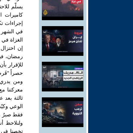
يسلّم للاح
كاميرات ال
إجراءات تك
في الشهر 
الغزاة في 
إن اختزال
رمضان، فيه
للإقرار بأ
حصراً "فَر
ومن يدري،
معركتنا مع
ثالثة بعد 
الوعي وكيّ
فقط صبرٌ وج
ولنلاحظ أن
تخصنا في 