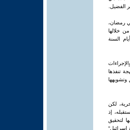
ر الفضيل.
في رمضان،
ن خلالها
ام السنة
لإجراءات
ة تنفذها
 وتشويهها
رية، لكن
قبله، إذ
ها لتحقيق
 إسرائيل"