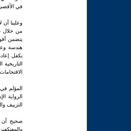
في الأقصى
وعلينا أن 
من خلال ض
يتضمن أقوا
هندسة وعين
يكفل إعاد
التاريخية ا
الاقتحامات
المؤلم في 
الرواية ال
التزييف والت
صحيح أن م
والمعتكفين