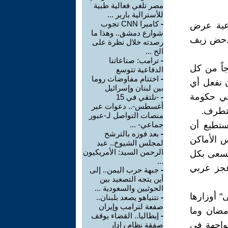
مصر تلغي فعالية طبية
للأسترالية باربر ...
-
كاميرا CNN تجوب
اعية عرض
شوارع دمشق.. وهذا ما
تدحض زيف
رصدته خلال نظرة على
الح ...
-
ترامب: صناعاتنا
جاً من كل
الدفاعية تتوسع
-
اختتام مفاوضات روما
 نفعل أي
بين لبنان وإسرائيل
 في حكومة
-
-نلتقي في 15
أغسطس-.. دعوات عبر
متطرف.
منصات التواصل لـ-عبور
ستطيع أن
جماعي- ...
-
بعد فوزه بالترشح
 الأماكن
لمجلس الشيوخ.. عبد
الرحمن السيد: الأمريكيون
ً يسعى بكل
...
عجز عربي
-
جبهة حرب اليمن.. إلى
أين يتجه التصعيد بين
الحوثيين والسعودية ...
 أوزارها
-
نتنياهو يصعد بلبنان..
صفعة لترامب وإيران
مضان وما
-
إيطاليا.. القضاء يوقف
مواجهة في
صفقة نظام رادار