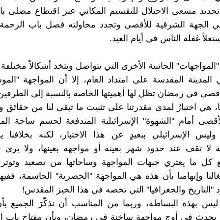
تجديد مسعى الاحتلال للتقسيم المكاني عبر اقتطاع مصلى ب
 الجهة الشرقية للأقصى وتجدد محاولته فصل باب الرحمة
لاً غفلة الناس في أيام العيد.
المواجهات" الجانبية الأخرى التي تتواصل وتتخذ أشكالاً مختلفة
المدينة المقدسة على امتداد العام، إلا أن المواجهة "الم
قصى في رمضان تظل لها أهميتها الخاصة بالنسبة إلى الطرفين
نا، هي اختبارٌ لمدى مقدرتنا على تثبيت ما تبقى لنا من حقائق
قصى أمام "الشهوة" الإسرائيلية المندفعة لحسم ساحة المو
وليس الإسرائيلي ببعيدٍ عن هذا الاختبار، لكنه بخلافنا 
ة لا تقف عند حدود شهر بعينه أو مواجهة بعينها، ولا يرى
 كل ما يعتري جبهات المواجهة وساحاتها من تصعيد وتوتر 
غالنا وإيهامنا بأن هذه هي المواجهة "الحصرية" الحاسمة، ففيه
التاريخ والجغرافيا" التي تخصه في هذا الحيز المقدس!
ليس بهذه البساطة، وربما من المناسب أن نذكّرَ الجميع بأ
 يحدث في أوج مواجهة ساخنة في رمضان، وبأن مفتاح باب ال