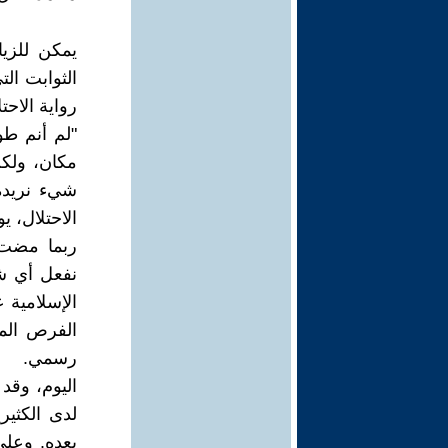
يمكن للزي
الثوابت ال
رواية الاحتل
"لم أنم طو
مكان، ولك
شيء نريده"
الاحتلال، 
ربما مضت 
نفعل أي ش
الإسلامية ع
الفرص المم
رسمي.
اليوم، وق
لدى الكثي
بعده. وعلى 