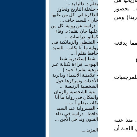
ريخياً من
بقلم د. داليا بد ...
ه.. بحضور
-
خلخلة التاريخ وتجاوز
الذاكرة في- كل من عليها
ريدا) ومن
خان - للسيد حاف ...
-
دراسة عن رواية :كل من
عليها خان بقلم: د. وفاء
كمالو- دراسات ...
-
التشظي والزمانكية في
ما يدفعه
رواية ما أنا بكاتب -للسيد
حافظ بقلم أ. ...
-
شط إسكندرية شط
الهوى... قراءة لكتابة عبر
نوعية بقلم / أحمد إ ...
-
علامتية الأسماء ودائرية
لمرجعيات
الأحداث وتمركزها حول
الشخصية الرئيسة ...
-
بنية الشخصية والزمان
والمكان فى رواية ما أنا
بكاتب بقلم أ. ب ...
-
المسرواية عند السيد
حافظ - دراسة في نقاء
الفنون وتداخل الأجن ...
منذ عتبة
اللعبة أن
المزيد.....