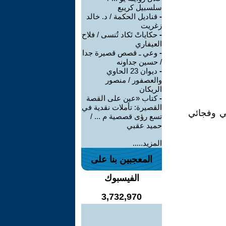
سلسبيل كريبع
-
قناديل الحكمة / د. خالد
زغريت
-
حكاياتْ تَكاد تُنسى / فلاح
العيفاري
-
وعي ـ قصص قصيرة جدا
/ حسين جداونه
-
ديوان 23 الحاوي
والعصفور / منصور
الريكان
-
كتاب «عين على القصة
القصيرة: تأملات نقدية في
ي وفجائي
تسع رؤى قصصية م ... /
حميد عقبي
المزيد.....
المعجبين بنا على
الفيسبوك
3,732,970