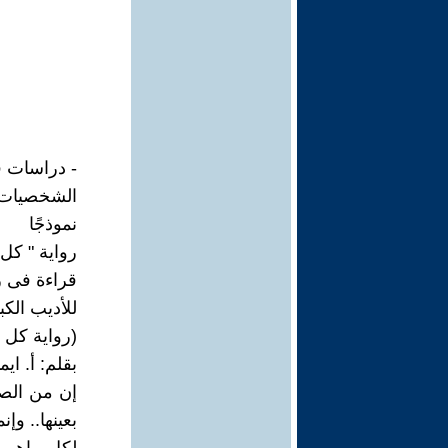
- دراسات في
الشخصيات م
نموذجًا
رواية " كل 
قراءة فى ر
للأديب الكب
(رواية كل 
بقلم: أ. اي
إن من الص
بعينها.. و