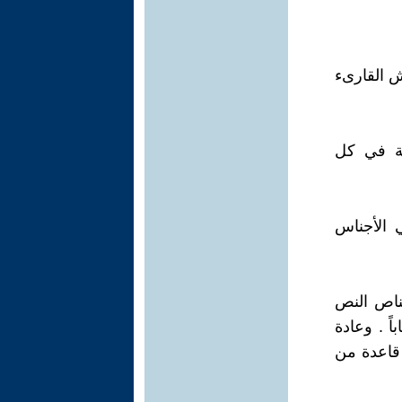
ش القارىء
دية في كل
 الأجناس
تناص النص
ً . وعادة
قاعدة من