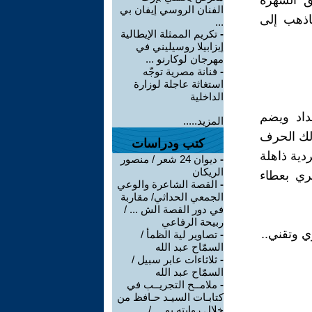
ق الشهرة
الفنان الروسي إيفان بي
اذهب إلى
...
-
تكريم الممثلة الإيطالية
إيزابيلا روسيليني في
مهرجان لوكارنو ...
-
فنانة مصرية توجّه
استغاثة عاجلة لوزارة
الداخلية
داد ويضم
المزيد.....
ذلك الحرف
كتب ودراسات
ية ذاهلة
-
ديوان 24 شعر / منصور
الريكان
ري بعطاء
-
القصة الشاعرة والوعي
الجمعي الحداثي/ مقاربة
في دور القصة الش ... /
ربيحة الرفاعي
ي وتقني..
-
تصاوير لية الظمأ /
السمّاح عبد الله
-
ثلاثاءات عابر سبيل /
السمّاح عبد الله
-
ملامــح التجريــب في
كتابـات السيـد حـافظ من
خلال روايته يو ... /