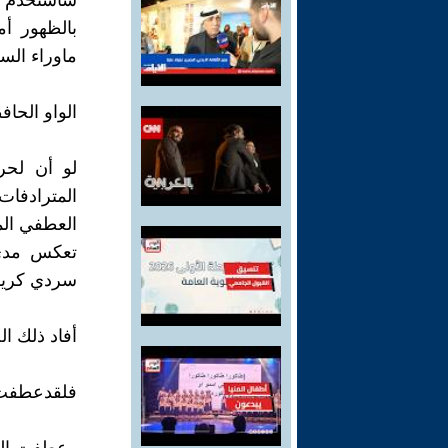
سأستخدم ا
بالظهور أ
ماوراء الس
الواو الحاف
لو أن لحر
المترادفات
العطفي الم
تعكس مدى 
سردي كريم
أفاد ذلك ا
فلقدعطفت 