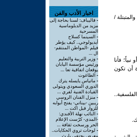
اخبار الأدب والفن
المتبتلة /
-
قاليباف: لسنا بحاجة إلى
مزيد من الدبلوماسية
المسرحية
-
السينما كسلاح
أيديولوجي.. كيف يؤطر
فيلم -المواطن المنتقم-
ال ...
-
وزير التربية والتعليم
بياً؛ فأنا
ورئيس مؤسسة اليابان
ة أن تكون
يوقعان اتفاقية تعا ...
-
الطاغوت
-
ماتياس يايسله يترك
الدوري السعودي ويتولى
القيادة الفنية لفري ...
فلسفية..
-
منزل الفنان الروسي
ريبين -بيناتي- يفتح أبوابه
للزوار قبل اكت ...
-
النائب نهلة الأفندي:
-المدى- كرّست الإعلام
ك.
الحر ورسخت ثقافة ...
-
لوحات تروي الحكايات..
معرض يحتفي بإرث