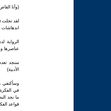
(وأنا القاص
لقد تجلت (
اندهاشات غ
الرواية لد
عناصرها ومكو
سنجد تعدد
الأدبية)
وسأكتفي هن
في الفكرة 
ما نجد ال
قواعد الفك