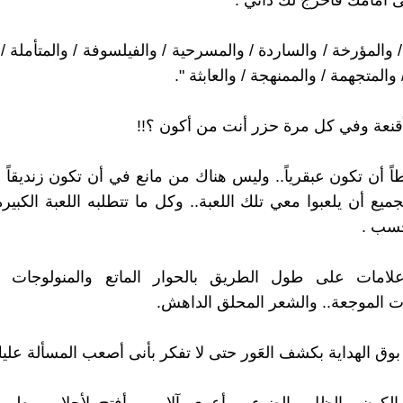
أمامك فأخرج لك ذاتي :
 والمؤرخة / والساردة / والمسرحية / والفيلسوفة / والمتأملة / و
 والمتجهمة / والممنهجة / والعابثة ".
قنعة وفي كل مرة حزر أنت من أكون ؟!!
أن تكون عبقرياً.. وليس هناك من مانع في أن تكون زنديقاً أو ن
ميع أن يلعبوا معي تلك اللعبة.. وكل ما تتطلبه اللعبة الكبير
حسب .
امات على طول الطريق بالحوار الماتع والمنولوجات ال
 الموجعة.. والشعر المحلق الداهش.
وق الهداية بكشف العَور حتى لا تفكر بأنى أصعب المسألة علي