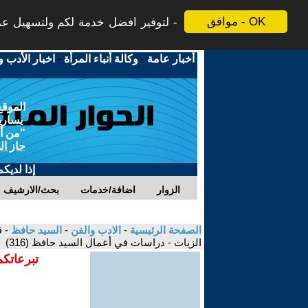
موافق - OK
لتوفير افضل خدمة لكم ولتسهيل عملي
أخبار عامة
-
وكالة أنباء المرأة
-
اخبار الأدب و
الموقع
يسارية
"من أج
حاز ال
إذا لديك
الزوار
اضافة/خدمات
بحث/الارشيف
الصفحة الرئيسية
-
الادب والفن
-
السيد حافظ
- 
الزيات - دراسات في أعمال السيد حافظ (316)
تبرعاتكم