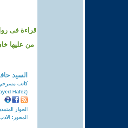
قراءة فى رواي
من عليها خان
السيد حاف
كاتب مسرحي
(Elsayed Hafez)
الحوار المتمدن-العدد: 7599 - 3
المحور: الادب