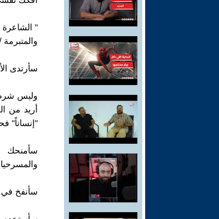
أفكك نفسى 
" الشاعرة /
والمتبرمة /
سأرتدى الأ
وليس شرطاً 
أريد من الج
"إنساناً" ف
سأمنحك عل
والمسرحيات
سأنفخ في ب