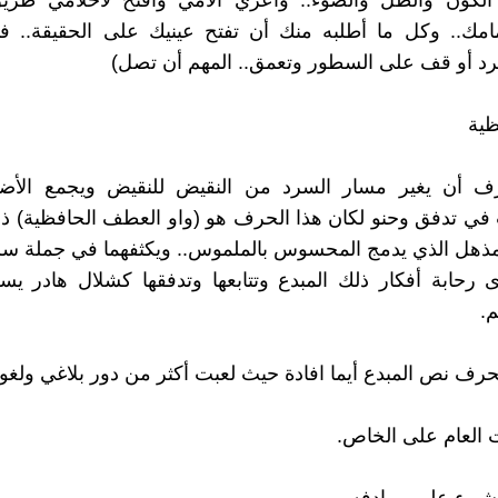
لكون والظل والضوء.. وأعري آلامي وأفتح لأحلامي طري
مامك.. وكل ما أطلبه منك أن تفتح عينيك على الحقيقة.. ف
رد أو قف على السطور وتعمق.. المهم أن تصل)
ظية
ف أن يغير مسار السرد من النقيض للنقيض ويجمع الأض
 في تدفق وحنو لكان هذا الحرف هو (واو العطف الحافظية) 
ذهل الذي يدمج المحسوس بالملموس.. ويكثفهما في جملة سرد
رحابة أفكار ذلك المبدع وتتابعها وتدفقها كشلال هادر يس
.
لحرف نص المبدع أيما افادة حيث لعبت أكثر من دور بلاغي ولغو
العام على الخاص.