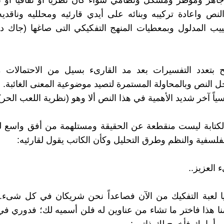
اهز ومؤطر ومشكل ونظامي سواء كان نظرياً أو ثقافياً أو تا
نص واعادة تركيبه وبنائه على أيدي قارئيه ومحلليه وناقدي
ييب المدلول وبمعطيات المنهج التفكيكي التى صاغها (جاك د
 بتعدد التفسيرات بعد مد القارىء بسيل من الاحتمالات م
ل النص وبالمحاولة المستمرة لتصيد موضوعية المعنى الغائبة.
اً آخر شديد الأهمية في هذا النص ألا وهو (نظرية اللعب الحر)
 لكتابة ليست منقطعة عن الحقيقة ومستلهمة من أفق واسع ل
لفلسفية والنظم وطرق التحليل وكأن الكاتب يقول لقارئيه:
ء العزيز..
 لعبة التفكيك من الآن فصاعداً نحن شريكان في كل شىء.. 
ا هذا فاختر ما تشاء من عناوين له فلن أسميه لك؛ فدوري في 