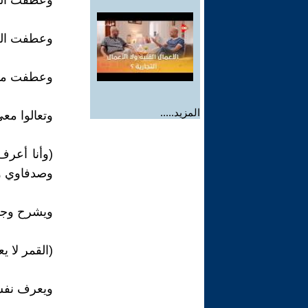
وعطفت الش
وعطفت الص
وعطفت مالا
المزيد.....
وتعالوا معي
(وأنا أعر
وصدفاوي و
ويشرح وجها
(القمر لا ي
ويعرف نفسه