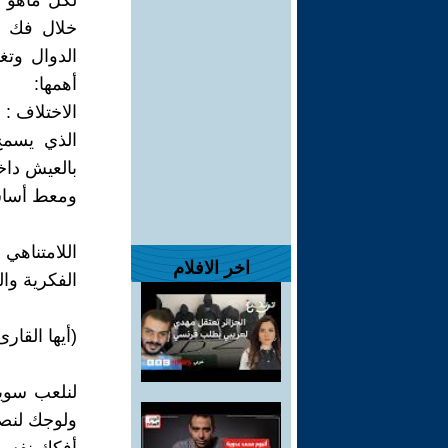
لكل ماهو ج
خلال فك ال
الدوال وتغ
أهمها:
الاختلاف :
الذي يسمح
بالعيش داخ
ومعط أساسي
اللامتناهي
اخر الافلام
الفكرية وا
(أيها القارى
لنلعب سويا
ولوجك لنصن