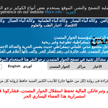
ة التصفح والنشر، الموقع يستخدم بعض أنواع الكوكيز نرجو النق
More info - المزيد
experience on our website
الفن
-
وكالة أنباء اليسار
-
وكالة أنباء العلمانية
-
وكالة أنباء العمال
-
وكا
الاقتصاد
-
اخبار الطب والعلوم
 الرئيسي لمؤسسة الحوار المتمدن
، علمانية، ديمقراطية، تطوعية وغير ربحية
ل مجتمع مدني علماني ديمقراطي حديث يضمن الحرية والعدالة الاجتم
حوار المتمدن على جائزة ابن رشد للفكر الحر والتى نالها أعلام في الفك
م مشاكل تقنية في تصفح الحوار المتمدن نرجو النقر هنا لاستخدام الموقع
كوردي
English
الاخبار
مراكز
الحوار المتمدن
قراءة فى رواية (كل من عليها خان) للأديب الكبير السيد حافظ (رواية كل من 
 وتبرعاتكن المالية تحفظ استقلال الحوار المتمدن، فشاركونا 
استمرارية هذا الفضاء اليساري الحر