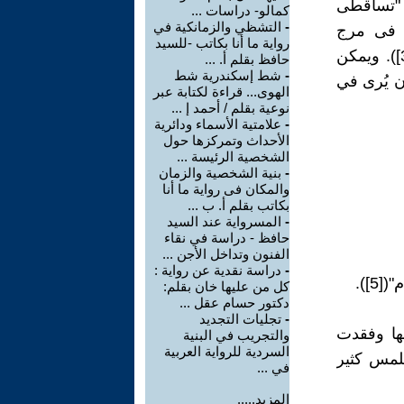
: "تساقطى
كمالو- دراسات ...
-
التشظي والزمانكية في
ة فى مرج
رواية ما أنا بكاتب -للسيد
فسيح، فلا يشعر بعبقريته سجينة الأقفاص، حيث الفن محدود مصغر"([3]). ويمكن
حافظ بقلم أ. ...
-
شط إسكندرية شط
ن يُرى في
الهوى... قراءة لكتابة عبر
نوعية بقلم / أحمد إ ...
-
علامتية الأسماء ودائرية
الأحداث وتمركزها حول
الشخصية الرئيسة ...
-
بنية الشخصية والزمان
والمكان فى رواية ما أنا
بكاتب بقلم أ. ب ...
-
المسرواية عند السيد
حافظ - دراسة في نقاء
الفنون وتداخل الأجن ...
-
دراسة نقدية عن رواية :
]).
كل من عليها خان بقلم:
دكتور حسام عقل ...
-
تجليات التجديد
ها وفقدت
والتجريب في البنية
السردية للرواية العربية
تلمس كثير
في ...
المزيد.....