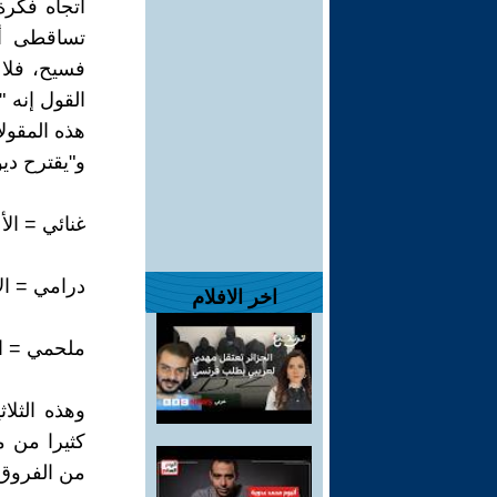
اتجاه فكرة
تساقطى أي
القول إنه 
هذه المقولا
و"يقترح ديو
غنائي = ال
درامي = ال
اخر الافلام
ملحمي = الأ
وهذه الثلا
كثيرا من م
من الفروق ا