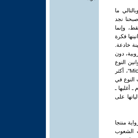
التالي ما
بحنا نجد
ط، وإنما
ينها فكرة
نة خادعة.
روبية، دون
انين النوع
القائمة، وأصوله، قد اعتمدت على إرث تاريخي، له بعد ثقافي جزئي "Micro"، أكثر
لمستوى الكلي "Macro"، لتجليات النوع في
ـ أغلبها ـ
اتها على
اية منتجا
ت الشعوب