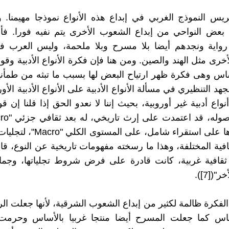
يس النموذج الغربي في إبداع هذه الأنواع نموذجا مهيمنا. وب
بعض النواحي من إبداع الشعوب الأخرى يتم نفيه فورا. فأص
 رواية ونجدهم أيضا بلا مسرح وبلا ملحمة، وليس العرب فق
رى مثل الهند والصين. ومن هنا فإن فكرة الأنواع الأدبية وقوان
ساس وهى فكرة ظهر ارتياح البعض لها بسبب ما تبثه من طمأني
جهد التنظيري في مسألة الأنواع الأدبية على الأنواع الأدبية الأو
واع أدبية غير أوروبية، بحيث إننا لا نعدو الحق إذا قلنا إن قو
من اعتمادها على استقراء شامل، على ا
قافية المختلفة، وهذا ما رسخته مفهومات تاريخية عن النوع، قام 
قافية غربية، كانت قادرة على فرض شروط تجلياتها، وجمالي
"([7]).
لفكرة ظالمة لكثير من إبداع الشعوب الشرقية، لأنها جعلت الرو
أساس كما جعلت المسرح أيضا منتجا غربيا بالأساس وحرم