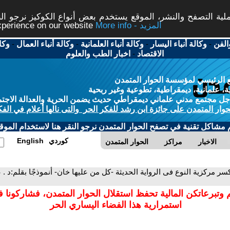
ة التصفح والنشر، الموقع يستخدم بعض أنواع الكوكيز نرجو النق
More info - المزيد
experience on our website
الفن
-
وكالة أنباء اليسار
-
وكالة أنباء العلمانية
-
وكالة أنباء العمال
-
وكا
الاقتصاد
-
اخبار الطب والعلوم
 الرئيسي لمؤسسة الحوار المتمدن
، علمانية، ديمقراطية، تطوعية وغير ربحية
ل مجتمع مدني علماني ديمقراطي حديث يضمن الحرية والعدالة الاجتم
حوار المتمدن على جائزة ابن رشد للفكر الحر والتى نالها أعلام في الفك
م مشاكل تقنية في تصفح الحوار المتمدن نرجو النقر هنا لاستخدام الموقع
كوردي
English
الاخبار
مراكز
الحوار المتمدن
كسر مركزية النوع فى الرواية الحديثة -كل من عليها خان- أنموذجًا بقلم:د
 وتبرعاتكن المالية تحفظ استقلال الحوار المتمدن، فشاركونا 
استمرارية هذا الفضاء اليساري الحر