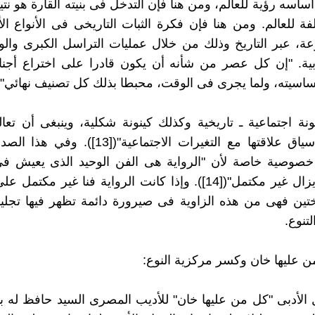
ساسه رؤية للعالم، ومن هنا فإن التدخل فى بنيته القارة هو نتي
فة للعالم. ومن هنا فإن فكرة الثبات التاريخى فى الأنواع الأ
ة، عبر التاريخ وذلك من خلال عمليات التراسل الكبرى وال
أدبية. "إن كل عصر من شأنه أن يكون قادرا على اختراع أج
سيته، ولما يجرى فى الوقت، محبطا بذلك كل تصنيف نهائي"([12])
نونة اجتماعية ـ تاريخية وكذلك كينونة شكلية، وينبغى أن تعا
النوع فى سياق علاقتها مع التغيرات الاجتماعية"([
ه خصوصية خاصة لأن "الرواية هى الفن الوحيد الذى يعيش ف
دائمة، ولا يزال غير مكتمل"([14]). وإذا كانت الرواية فنا غير مكت
ختين فهى من هذه الزاوية فى صيرورة دائمة تظهر فيها تجل
لتنوع.
ن عليها خان وكسر مركزية النوع:
 الأدبى "كل من عليها خان" للأديب المصرى السيد حافظ له بني