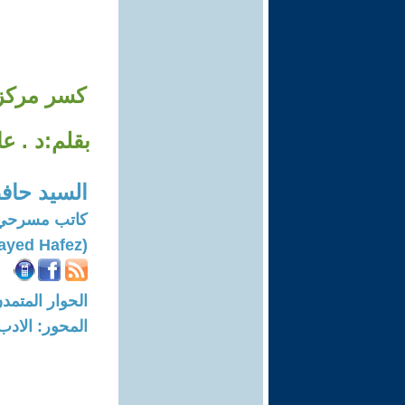
كسر مركزية
بقلم:د . ع
السيد حاف
كاتب مسرحي
(Elsayed Hafez)
الحوار المتمدن-العدد: 7598 - 3
المحور: الادب