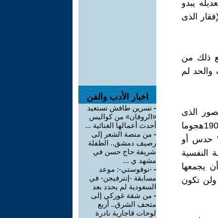
ديله يبدو
فقار الذى
ع ذلك من
والحد لم
اخبار الأدب والفن
-
نسرين طافش تستعيد
تصور الذى
«الروقان» من كواليس
يفصل بحدة بين الأنواع الأدبية. "وقد شن بنديتو كروتشيه فى الاستطيقا 1902هجوما
أحدث أعمالها الغنائية ...
-
من منصة الشعر إلى
أن الفن " حدس أو
رصيف دمشق.. الطفلة
شريفة حاج حسن في
 النفسية
مشهد ي ...
أن يجمعها
-
-نوفوستي-: موعد
مسابقة -إنترفيجن- في
 ولن تكون
السعودية لم يحدد بعد
-
من شقة غوركي إلى
متحف الشرق.. أربع
لوحات قاجارية نادرة