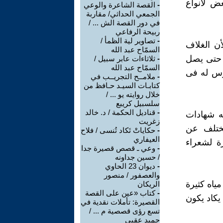
ض لأنواع
-
القصة الشاعرة والوعي
الجمعي الحداثي/ مقاربة
في دور القصة الش ... /
ربيحة الرفاعي
-
تصاوير لية الظمأ /
أن الغلاف
السمّاح عبد الله
ا حتى يصل
-
ثلاثاءات عابر سبيل /
السمّاح عبد الله
رّس له فى
-
ملامــح التجريــب في
كتابـات السيـد حـافظ من
خلال روايته يو ... /
سلسبيل كريبع
-
قناديل الحكمة / د. خالد
يه شهادات
زغريت
ختلف عن
-
حكاياتْ تَكاد تُنسى / فلاح
العيفاري
ة لشعراء
-
وعي ـ قصص قصيرة جدا
/ حسين جداونه
-
ديوان 23 الحاوي
والعصفور / منصور
ياه كثيرة
الريكان
-
كتاب «عين على القصة
يكاد يكون
القصيرة: تأملات نقدية في
تسع رؤى قصصية م ... /
حميد عقبي