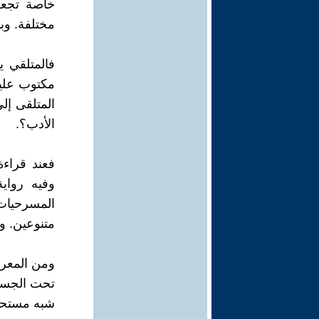
خاصة تجعله
مختلفة. وبذ
فالمتلقي ي
مكتوب عليه
المتلقى إل
الأدب؟.
فعند قراءة
وفيه رواي
المسرحيات
متنوعين. وف
ومن المعرو
تحت الجسر 
شبه مستحي