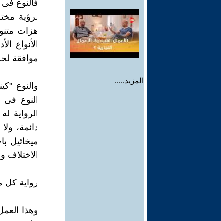
فالنوع فى أ
لرؤية مختل
هزات متنوع
الأنواع ال
موافقة لحسا
المزيد.....
والنوع "كي
الرواية ل
ميخائيل با
الاختلاف وا
رواية كل م
وهذا العمل