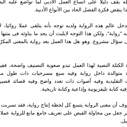
 يقف دليلا على اتساع العمل الأدبى لما تواضع عليه البع
ا ينقض فكرة الفصل الحاد بين الأنواع الأدبية.
دخل عالم هذه الرواية ولديه توجه بأنه يتلقى عملا روائيا، ل
 "رواية"، ولكن هذا التوجه لايلبث أن يجد ما يناوئه فى متنه
ى سؤال مشروع. وهو هل هذا العمل يعد رواية بالمعنى المك
 الكتلة النصية لهذا العمل تبدو صعوبة التصنيف واضحة، فف
ة متوالدة داخل رواية وفيه سبع مسرحيات ذات طول م
 التقليدية وفيه أصوات ذات تعدد واضح وفيه قصائد قصير
يه كتابة تليفزيونية وإذاعية وكتابة تاريخية.
ف أن معنى الرواية يتسع كل لحظة إنتاج رواية، فقد تسربت م
جعل من محاولة القبض على تعريف جامع مانع للرواية عملا 
ل.