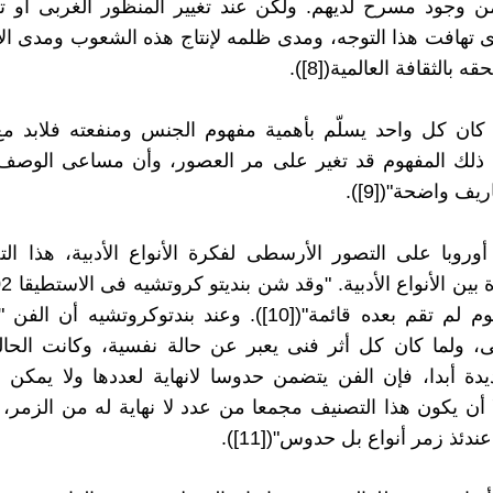
ن وجود مسرح لديهم. ولكن عند تغيير المنظور الغربى أو تع
تهافت هذا التوجه، ومدى ظلمه لإنتاج هذه الشعوب ومدى الإ
 بالثقافة العالمية([8]).
 كان كل واحد يسلّم بأهمية مفهوم الجنس ومنفعته فلابد م
ن ذلك المفهوم قد تغير على مر العصور، وأن مساعى الوصف 
ريف واضحة"([9]).
وروبا على التصور الأرسطى لفكرة الأنواع الأدبية، هذا ال
على المفهوم لم تقم بعده قائمة"([10]). وعند بندتوكروتشيه 
 ولما كان كل أثر فنى يعبر عن حالة نفسية، وكانت الحالة
دة أبدا، فإن الفن يتضمن حدوسا لانهاية لعددها ولا يمكن 
 أن يكون هذا التصنيف مجمعا من عدد لا نهاية له من الزمر،
ندئذ زمر أنواع بل حدوس"([11]).