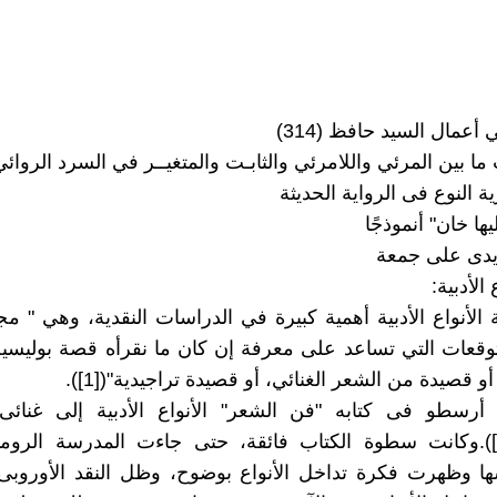
عمال السيد حافظ (314)
ا بين المرئي واللامرئي والثابـت والمتغيــر في السرد الروائي
 النوع فى الرواية الحديثة
ا خان" أنموذجًا
ايدى على جمعة
الأدبية:
 الأنواع الأدبية أهمية كبيرة في الدراسات النقدية، وهي " 
التوقعات التي تساعد على معرفة إن كان ما نقرأه قصة بوليسي
و قصيدة من الشعر الغنائي، أو قصيدة تراجيدية"([1]).
أرسطو فى كتابه "فن الشعر" الأنواع الأدبية إلى غنائ
ودرامى([2]).وكانت سطوة الكتاب فائقة، حتى جاءت المدرسة الرو
سها وظهرت فكرة تداخل الأنواع بوضوح، وظل النقد الأوروب