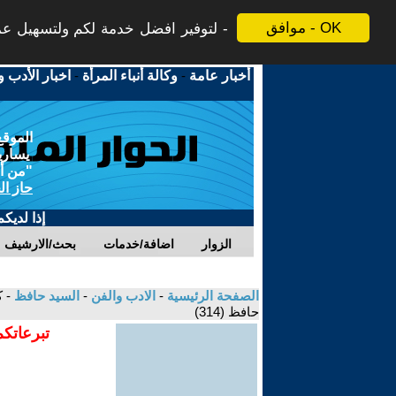
موافق - OK
لتوفير افضل خدمة لكم ولتسهيل عملي
أخبار عامة
-
وكالة أنباء المرأة
-
اخبار الأدب و
الموقع
يسارية
"من أج
حاز ال
إذا لديك
الزوار
اضافة/خدمات
بحث/الارشيف
الصفحة الرئيسية
-
الادب والفن
-
السيد حافظ
- 
حافظ (314)
تبرعاتكم