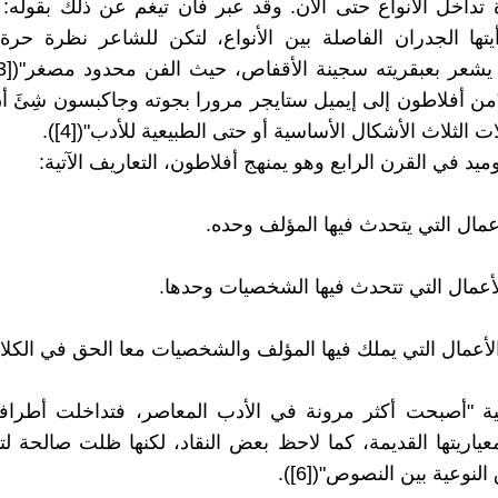
 تداخل الأنواع حتى الآن. وقد عبر فان تيغم عن ذلك بقوله
تها الجدران الفاصلة بين الأنواع، لتكن للشاعر نظرة حر
"من أفلاطون إلى إيميل ستايجر مرورا بجوته وجاكبسون شِئَ أ
ت الثلاث الأشكال الأساسية أو حتى الطبيعية للأدب"([4]).
ميد في القرن الرابع وهو يمنهج أفلاطون، التعاريف الآتية:
أعمال التي يتحدث فيها المؤلف وحده.
أعمال التي تتحدث فيها الشخصيات وحدها.
عمال التي يملك فيها المؤلف والشخصيات معا الحق في الكلام"([5
ثية "أصبحت أكثر مرونة في الأدب المعاصر، فتداخلت أطراف
عياريتها القديمة، كما لاحظ بعض النقاد، لكنها ظلت صالحة ل
لنوعية بين النصوص"([6]).