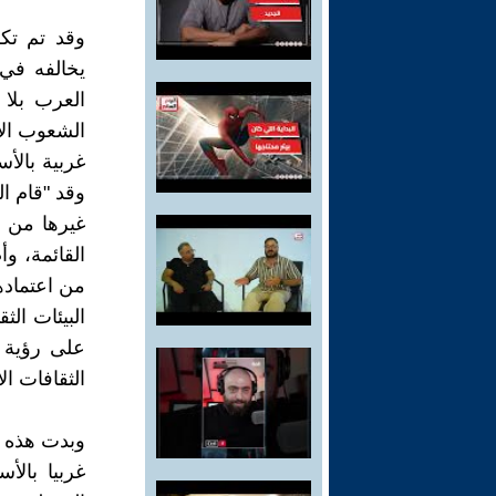
وقد تم تكر
يخالفه في 
العرب بلا
الشعوب الأخ
غربية بالأ
وقد "قام ال
غيرها من أن
البيئات الث
على رؤية ث
الثقافات الأخر
وبدت هذه ا
غربيا بال