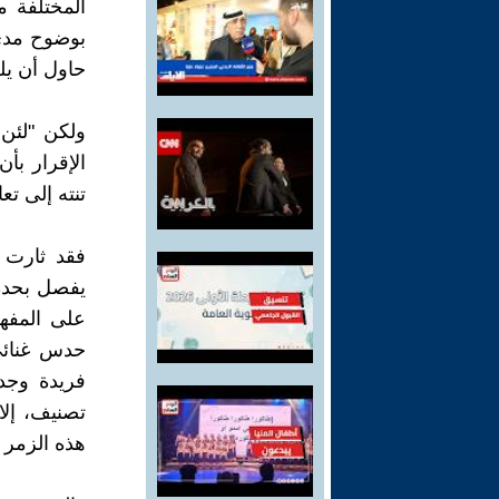
المختلفة م
بوضوح مدى 
حاول أن يلحقه
ولكن "لئن
الإقرار بأ
تنته إلى تعا
فقد ثارت أ
حدس غنائى،
فريدة وجدي
تصنيف، إلا
هذه الزمر ع