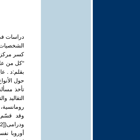
دراسات في أ
الشخصيات م
كسر مركزية
"كل من عليه
بقلم:د . ع
حول الأنواع 
تأخذ مسألة
التقاليد و
رومانسية، أ
وقد قسّم 
أوروبا نف