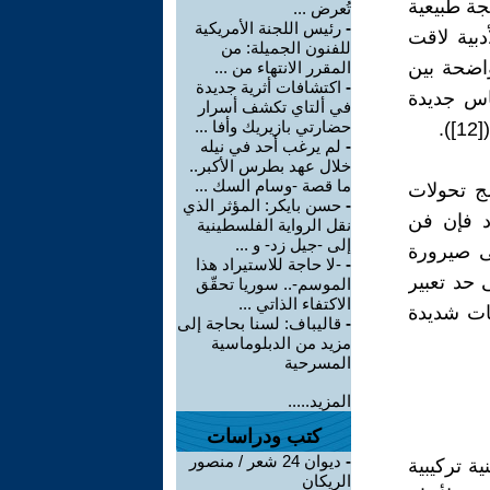
جة طبيعية
تُعرض ...
-
رئيس اللجنة الأمريكية
دبية لاقت
للفنون الجميلة: من
واضحة بين
المقرر الانتهاء من ...
-
اكتشافات أثرية جديدة
ناس جديدة
في ألتاي تكشف أسرار
حضارتي بازيريك وأفا ...
.
-
لم يرغب أحد في نيله
خلال عهد بطرس الأكبر..
ما قصة -وسام السك ...
لج تحولات
-
حسن بايكر: المؤثر الذي
13]). وفي هذا الصدد فإن فن
نقل الرواية الفلسطينية
إلى -جيل زد- و ...
ى صيرورة
-
-لا حاجة للاستيراد هذا
مل على حد تعبير
الموسم-.. سوريا تحقّق
الاكتفاء الذاتي ...
يات شديدة
-
قاليباف: لسنا بحاجة إلى
مزيد من الدبلوماسية
المسرحية
المزيد.....
كتب ودراسات
-
ديوان 24 شعر / منصور
ة تركيبية
الريكان