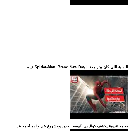
.. فيلم Spider-Man: Brand New Day | البداية اللي كان بيتر محتا
.. محمد عدوية يكشف كواليس ألبومه الجديد ومشروع عن والده أحمد عد