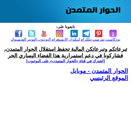
تابعونا على:
بودكاست
بنترست
تيلكرام
لينكدإن
الانستغرام
اليوتيوب
التويتر
الفيسبوك
تبرعاتكم وتبرعاتكن المالية تحفظ استقلال الحوار المتمدن،
فشاركونا في دعم استمرارية هذا الفضاء اليساري الحر
[اشترك في قناة ‫«الحوار المتمدن» على اليوتيوب]
الحوار المتمدن - موبايل
الموقع الرئيسي