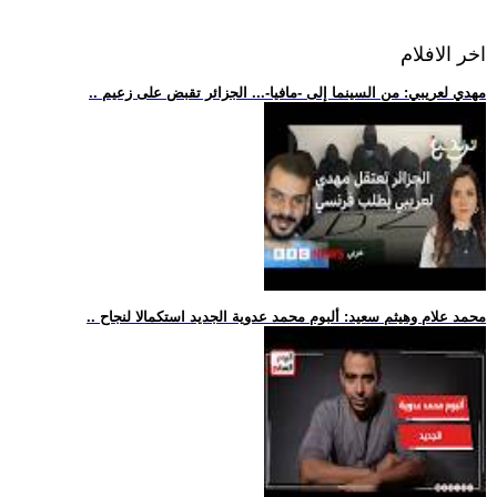
اخر الافلام
.. مهدي لعريبي: من السينما إلى -مافيا-... الجزائر تقبض على زعيم
.. محمد علام وهيثم سعيد: ألبوم محمد عدوية الجديد استكمالا لنجاح