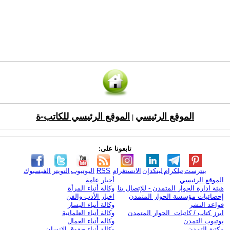
الموقع الرئيسي
الموقع الرئيسي للكاتب-ة
|
تابعونا على:
بنترست
تيلكرام
لينكدإن
الانستغرام
RSS
اليوتيوب
التويتر
الفيسبوك
الموقع الرئيسي
أخبار عامة
هيئة ادارة الحوار المتمدن - للإتصال بنا
وكالة أنباء المرأة
إحصائيات مؤسسة الحوار المتمدن
اخبار الأدب والفن
قواعد النشر
وكالة أنباء اليسار
ابرز كتاب / كاتبات الحوار المتمدن
وكالة أنباء العلمانية
يوتيوب التمدن
وكالة أنباء العمال
مكتبة التمدن
وكالة أنباء حقوق الإنسان