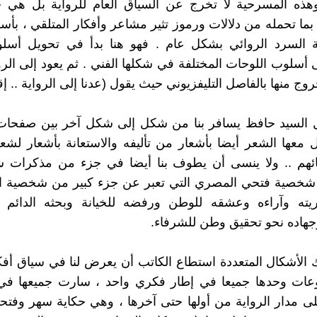
 وهذه المسرحية لا تخرج عن السياق العام للرواية بل هي 
بما تحمله من دلالات ورموز تثير مشاعر وأفكار المتلقي ، بأس
ة السرد الروائي بشكل عام . فهو هنا بدأ في تحويل أسل
ى أسلوب اللوحات المختلفة في شكلها الفني . ثم يعود إلى الر
ج منها بالفاصل التليفزيوني حيث يقول (عدنا إلى الرواية .. إقرأ
 السيد حافظ يسافر بنا من شكل إلى شكل آخر بين صفحات ا
 معها الشعر أيضا بأشعار من تأليفه والاستعانة بأشعار لشع
ائهم .. ولا ينسى أن يطوف بنا أيضا في جزء من مذكرات 
شخصية فتحي المصري التي تعبر عن جزء كبير من شخصية ا
ته وآراءه وعشقه للوطن ورفضه للخيانة وبحثه الدائم
جهاده نحو تحقيق وطن للشرفاء.
 الأشكال المتعددة استطاع الكاتب أن يعرض لنا في سياق أفكا
ات وحدها جميعا في إطار فكري واحد ، سارت جميعها ف
ى مدار الرواية من أولها حتى آخرها ، وهي حكاية سهر وفتح