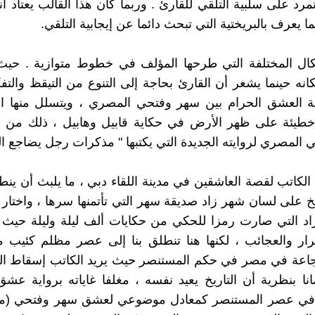
مرد على سلبية التلقي للقارئ . وربما كان هذا القالب يعتاد ا
 يعرف بالبريختية التي تبحث دائما عن إيجابية التلقي.
كال المختلفة التي طرحها المؤلف في خطوط متوازية . حي
نه حينما يشعر أن القارئ بحاجة إلى التنوع من التيقظ والتفكي
ة العشق الحرام بين سهر وفتحي المصري ، ويتسلل منها ال
طيئة على ظهر الأرض في حكاية قابيل وهابيل ، ذلك من 
 المصري لروايته الجديدة التي يكتبها " مذكرات رجل يضاجع ا
 الكاتب لقصة العاشقين في مدينة اللقاء دبي ، ما يلبث أن ينطل
يخ على لسان شهر زاد صديقة سهر التي تأتمنها سرها ، واختار ل
د التي صارت رمزا للحكي من حكايات ألف ليلة وليلة حيث
سرار والعجائب ، لكنها هنا تنطلق بنا إلى عصر مظلم كئيب م
جاعة في مصر في حكم المستنصر حيث يريد الكاتب إسقاط الت
انا بنظرية أن التاريخ يعيد نفسه ، مغلفا غاياته برواية عش
 في عصر المستنصر كمعادل موضوعي لعشق سهر وفتحي (م