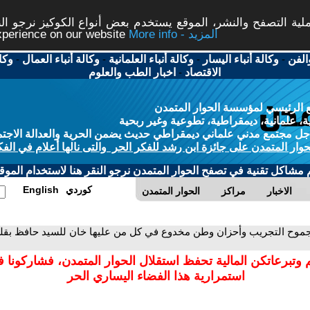
ة التصفح والنشر، الموقع يستخدم بعض أنواع الكوكيز نرجو النق
More info - المزيد
experience on our website
الفن
-
وكالة أنباء اليسار
-
وكالة أنباء العلمانية
-
وكالة أنباء العمال
-
وكا
الاقتصاد
-
اخبار الطب والعلوم
 الرئيسي لمؤسسة الحوار المتمدن
، علمانية، ديمقراطية، تطوعية وغير ربحية
ل مجتمع مدني علماني ديمقراطي حديث يضمن الحرية والعدالة الاجتم
حوار المتمدن على جائزة ابن رشد للفكر الحر والتى نالها أعلام في الفك
م مشاكل تقنية في تصفح الحوار المتمدن نرجو النقر هنا لاستخدام الموقع
كوردي
English
الاخبار
مراكز
الحوار المتمدن
جموح التجريب وأحزان وطن مخدوع في كل من عليها خان للسيد حافظ بقل
 وتبرعاتكن المالية تحفظ استقلال الحوار المتمدن، فشاركونا 
استمرارية هذا الفضاء اليساري الحر