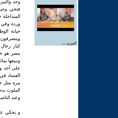
وجد والنير
فتحي وجيرا
المتداخلة
وردة وفي خ
خيانة الوطن
ويتصرفون ك
المزيد.....
كبار رجال 
مصر هو خيرن
ونبيعها بما
على أحد ول
الفساد في
مرة مثل ح
وعبد الناصر
و يحكي عن 