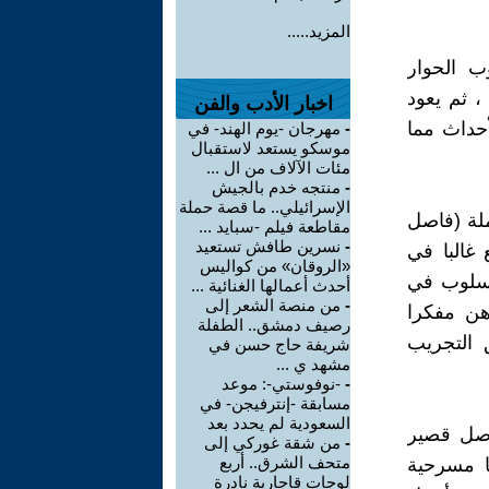
المزيد.....
ب الحوار
 ثم يعود
اخبار الأدب والفن
حداث مما
-
مهرجان -يوم الهند- في
موسكو يستعد لاستقبال
مئات الآلاف من ال ...
-
منتجه خدم بالجيش
الإسرائيلي.. ما قصة حملة
ملة (فاصل
مقاطعة فيلم -سبايد ...
-
نسرين طافش تستعيد
 غالبا في
«الروقان» من كواليس
لأسلوب في
أحدث أعمالها الغنائية ...
-
من منصة الشعر إلى
هن مفكرا
رصيف دمشق.. الطفلة
 التجريب
شريفة حاج حسن في
مشهد ي ...
-
-نوفوستي-: موعد
مسابقة -إنترفيجن- في
السعودية لم يحدد بعد
اصل قصير
-
من شقة غوركي إلى
متحف الشرق.. أربع
ا مسرحية
لوحات قاجارية نادرة