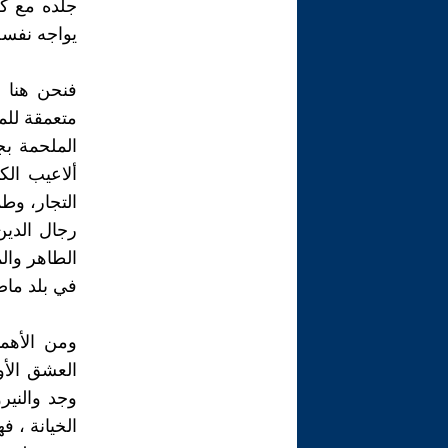
جلده مع كل
يواجه نفس
فنحن هنا 
متعمقة للم
الملحمة بج
ألاعيب ال
التجار، وطم
رجال الدين
الطاهر وال
في بلد ماض
ومن الأهمي
العشق الأو
وجد والنير
الخيانة ، 