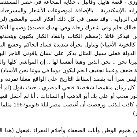
وزي ، قصة هابيل وقابيل ، حكاية المجاعة في عصر المستنص
نه بالإسكندرية ، بالإضافة لموضوعات الأشعار والمسرحيات
 في الرواية . وقد ضمن في كل ذلك أفكار الحب والعشق (لي
يالك حلم وفي شعرك رحلة وفي نهديك قصيدة) وضمنها أفكار 
 فيذكر قائلا :(معظم الكتاب والنقاد الكبار يكتبون ويتحدثون 
الخونة الأغبياء) وتناول بجرأة شديدة فساد الحاكم وجشع الت
الدولة فعلى سبيل المثال يذكر على لسان ياقوتي التاجر الي
ا نحن .. نحن الذين وهبنا أنفسنا لها .. إن المواشي كلها والد
ئة ضعف وعلينا تجفيف الحم ليكون دوما في بيوتنا نحن الأسياد)
يس سرا أنه يقصد إسقاط التاريخ على الواقع معلنا تمرده و
 كل زمان متقمصا شخصية فتحي المصري ، حيث يقول (لم أ
ور محب أو على بك أبو الدهب أو السادات ، أنا لم أحمل ق
الملوث بدم كاذب للذئب ورفضت
)
هموم الوطن وأنات الضعفاء وأحلام الفقراء .فيقول (هذا ا