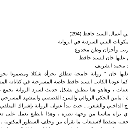
أعمال السيد حافظ (294)
كونات البنـي السردية في الرواية
ريب وأحزان وطن مخدوع
ليها خان للسيد حافظ
د محمد الشريف
يها خان " رواية جامحة تنطلق بجرأة شكلا ومضمونا نحو
كما عودنا الكاتب السيد حافظ خاصة المسرحية في كتاباته الم
عينات ، وهاهو هنا ينطلق بشكل حديث لسرد الرواية يجمع ب
ة : مابين الحكي الروائي والسرد القصصي والمشهد المسرحي و
ج الداخلي والشعر،... حيث يبدأ عنوان الرواية بإشراك المتلقي 
لذي يراه مناسبا من وجهة نظره ، وهذا بالطبع يعمل على ت
جعله متيقظا لاستيعاب ما يقرأه بين وخلف السطور المكتوبة ، 