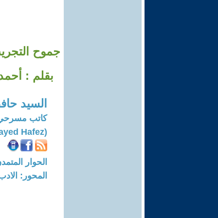
جموح التجري
بقلم : أحمد
السيد حاف
كاتب مسرحي
(Elsayed Hafez)
الحوار المتمدن-العدد: 7582 - 23
المحور: الادب