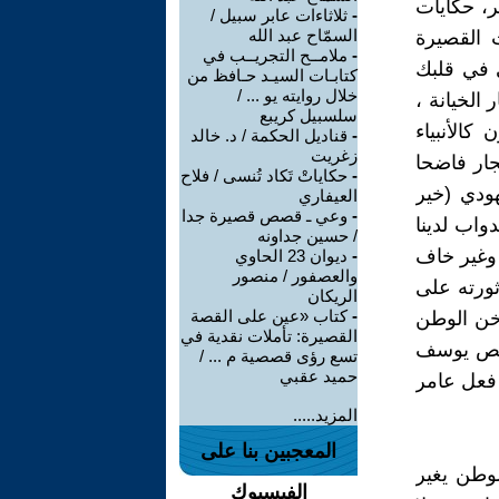
ر، حكايات
-
ثلاثاءات عابر سبيل /
السمّاح عبد الله
 القصيرة
-
ملامــح التجريــب في
 في قلبك
كتابـات السيـد حـافظ من
خلال روايته يو ... /
الخيانة ،
سلسبيل كريبع
كالأنبياء
-
قناديل الحكمة / د. خالد
زغريت
جار فاضحا
-
حكاياتْ تَكاد تُنسى / فلاح
هودي (خير
العيفاري
-
وعي ـ قصص قصيرة جدا
واب لدينا
/ حسين جداونه
 وغير خاف
-
ديوان 23 الحاوي
والعصفور / منصور
ثورته على
الريكان
-
كتاب «عين على القصة
خن الوطن
القصيرة: تأملات نقدية في
ميص يوسف
تسع رؤى قصصية م ... /
حميد عقبي
 أن أغتصب مصر ليلة 5يونيو1967 مثلما فعل عامر
المزيد.....
المعجبين بنا على
لوطن يغير
الفيسبوك