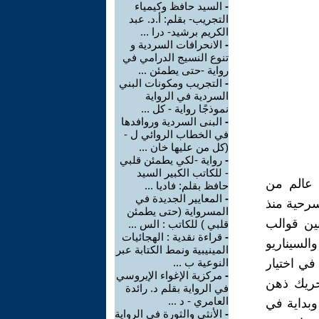
-
السيد حافظ وكيمياء
التجريب- بقلم: أ.د. عبد
الكريم برشيد- درا ...
-
الانحرافات السردية و
تنوع النسيج الدرامي في
رواية -حتى يطمئن ...
-
التجريب ومكونات البني
السردية في الرواية
نموذجًا رواية - كل ...
-
البنى السردية وروافدها
في الخطاب الروائي ل -
(كل من عليها خان ...
-
رواية -لكي يطمئن قلبي
- للكاتب الكبير السيد
 عالم من
حافظ بقلم: فاديا ...
-
المعايير الجديدة في
سرحية منذ
المسرواية (حتى يطمئن
ين قوالب
قلبي ) للكاتب : الس ...
-
قراءة نقدية : الهجائيات
السيناريو
المينيبية ونمط الكتابة عبر
في اختيار
النوعية ب ...
-
مركزية الإغواء الإيروسي
حريك ذهن
في الرواية بقلم د. رائدة
العامري - د ...
وبداية في
-
الأنثى والثورة فى الرواية