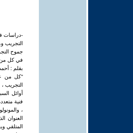
-دراسات في 
التجريب وم
جموح التج
في كل من ع
بقلم : أحم
"كل من عل
التجريب ، 
أوائل السب
فنية متعدد
، والمونولو
العنوان ا
المتلقي وي