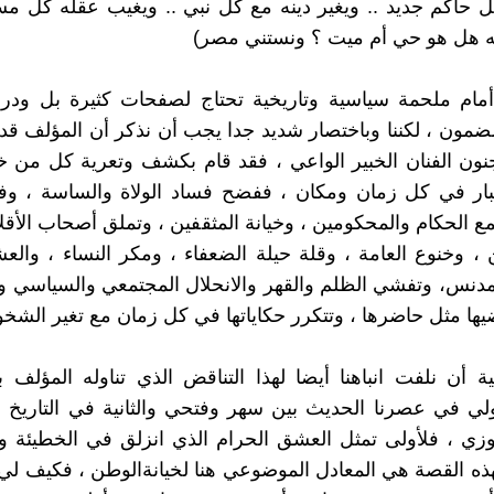
 حاكم جديد .. ويغير دينه مع كل نبي .. ويغيب عقله كل مس
ه هل هو حي أم ميت ؟ ونستني مصر)
أمام ملحمة سياسية وتاريخية تحتاج لصفحات كثيرة بل ودرا
ضمون ، لكننا وباختصار شديد جدا يجب أن نذكر أن المؤلف قد 
نون الفنان الخبير الواعي ، فقد قام بكشف وتعرية كل من 
كبار في كل زمان ومكان ، ففضح فساد الولاة والساسة ، 
ع الحكام والمحكومين ، وخيانة المثقفين ، وتملق أصحاب الأقلا
 ، وخنوع العامة ، وقلة حيلة الضعفاء ، ومكر النساء ، والع
مدنس، وتفشي الظلم والقهر والانحلال المجتمعي والسياسي وا
يها مثل حاضرها ، وتتكرر حكاياتها في كل زمان مع تغير الشخو
ة أن نلفت انباهنا أيضا لهذا التناقض الذي تناوله المؤلف
لي في عصرنا الحديث بين سهر وفتحي والثانية في التاريخ ا
وزي ، فلأولى تمثل العشق الحرام الذي انزلق في الخطيئة 
فهذه القصة هي المعادل الموضوعي هنا لخيانةالوطن ، فكيف ل