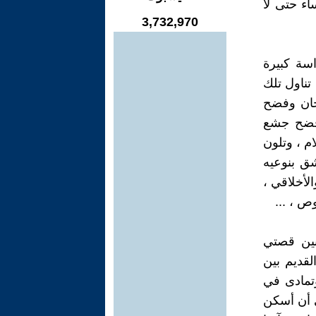
اء حتى لا
3,732,970
سة كبيرة
تناول تلك
خان وفضح
وفضح جشع
م ، وتلون
شق بنوعيه
لأخلاقي ،
ص ، ...
 بين قصتي
لقديم بين
وتمادى في
ي أن أسكن