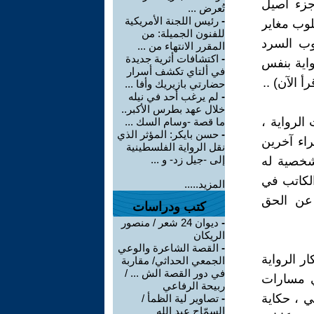
جزء أصيل
تُعرض ...
-
رئيس اللجنة الأمريكية
لوب مغاير
للفنون الجميلة: من
وب السرد
المقرر الانتهاء من ...
-
اكتشافات أثرية جديدة
واية بنفس
في ألتاي تكشف أسرار
 الآن) ..
حضارتي بازيريك وأفا ...
-
لم يرغب أحد في نيله
خلال عهد بطرس الأكبر..
لرواية ،
ما قصة -وسام السك ...
-
حسن بايكر: المؤثر الذي
راء آخرين
نقل الرواية الفلسطينية
إلى -جيل زد- و ...
شخصية له
لكاتب في
المزيد.....
 عن الحق
كتب ودراسات
-
ديوان 24 شعر / منصور
الريكان
-
القصة الشاعرة والوعي
ر الرواية
الجمعي الحداثي/ مقاربة
في دور القصة الش ... /
ي مسارات
ربيحة الرفاعي
ي ، حكاية
-
تصاوير لية الظمأ /
السمّاح عبد الله