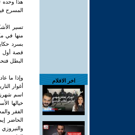
هذا وحده ت
المسرح فيما
تسير الأش
منها في مكا
بسرد حكاي
قصة أول خ
البطل فتحي
وإذا ما عاد
اخر الافلام
أغوار التار
اسم شهرزا
خيالها الأ
الفقر والم
الحاضر إيم
والنيروزي