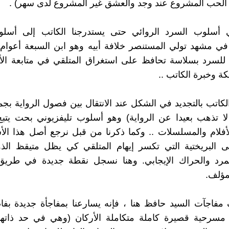
 الحب المشروع عند وجد والعشق غير المشروع لدى سهر) .
ي أسلوب السرد الروائي حتى يستدرجنا الكاتب إلى أسلو
 مشهد تولي المستنصر خلافة أبيه وهو ابن السبعة أعوام ،
للسرد بسلاسة تحافظ على استغراق المتلقي في متابعة الأ
 وخبرة الكاتب ..
 الكاتب بالتجديد في الشكل عند الانتقال بين فصول الرواية بج
ا تذهب بعيدا عن الرواية) وهو أسلوب تليفزيوني بحت يتبع
لأفلام والمسلسلات .. وكما ذكرنا من قبل نرجع أصل هذا ا
ى البريختية التي تكسر إيهام المتلقي كي يظل متيقظ الذ
تمرد والحراك الإيجابي. وهنا نسجل نقطة جديدة في طريق
مؤلف.
مفاجآت السيد حافظ هنا ، فإنه يسارعنا بمفاجأة جديدة بف
مسرحية قصيرة كاملة متكاملة الأركان (وهي في حد ذاته