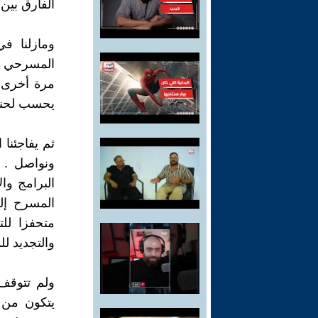
الفارق بين
ومازلنا ف
المسرحي في
مرة أخرى 
يحسب لحنكة
ثم يفاجئنا
ونواصل . ل
البرامج وا
المسرح إل
متحفزا لل
والتجديد لل
ولم تتوقف 
يتكون من 