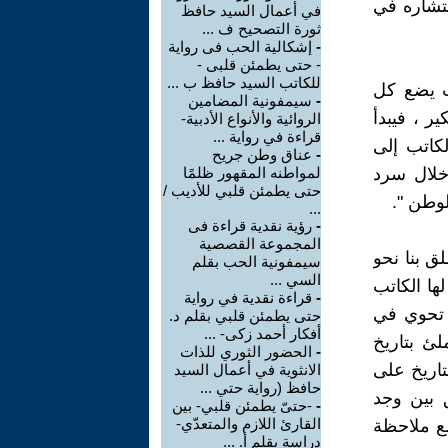
نتشاره في
في أعمال السيد حافظ
ثورة التصحيح ف ...
-
إشكالية الحب فى رواية
- حتى يطمئن قلبى -
للكاتب السيد حافظ ب ...
ث يضع كل
-
سيمفونية المضامين
ر ، فيبدأ
الروائية والأنواع الأدبية-
قراءة في رواية ...
كاتب إلى
-
عناق وطن جريح
خلال سرد
لمواطنه المقهور ظلمًا
حتى يطمئن قلبي للأديب /
لوطن ".
...
-
رؤية نقدية قراءة فى
المجموعة القصصية
ق بنا نحو
سيمفونية الحب بقلم
السي ...
ها الكاتب
-
قراءة نقدية في رواية
 تحوي في
حتى يطمئن قلبي بقلم د.
أفكار أحمد زكى- ...
لئ بتاريخ
-
الحضور الثوري للذات
اريخ على
الانثوية في أعمال السيد
حافظ (رواية حتي ...
ق بين وجد
-
-حتىّ يطمئن قلبي- بين
القارئ اللازم والمتعدّي-
ع ملاحظة
دراسة بقلم أ. ...