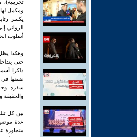
تجريبية)،
ومكمل لها 
يكسر رتاب
الروائي إل
أسلوب الخرو
وهكذا يظل
حتى يتداخل
ذاكرا أسم
ضمنها في 
سفره وحري
والحقيقة و
بين كل تلك
عدة موضوع
متجاورة عل