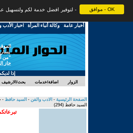
موافق - OK
لتوفير افضل خدمة لكم ولتسهيل عملي
أخبار عامة
-
وكالة أنباء المرأة
-
اخبار الأدب و
الموقع
يسارية
"من أج
حاز ال
إذا لديك
الزوار
اضافة/خدمات
بحث/الارشيف
الصفحة الرئيسية
-
الادب والفن
-
السيد حافظ
- 
السيد حافظ (294)
تبرعاتكم