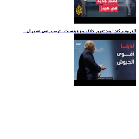
.. العربية ويكند | بعد تقرير خلافه مع هيغسيث.. ترمب ينفي نقص ال