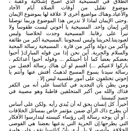
الطلاق في المسيحية الذي أصبح إشكالية وعقبة ،
موضوع تقليل من أوقات الصلاة أيام الآحاد
والأعياد.وهناك مواضيع أخرى لا علاقة لها بموضوع الإيمان
.وحتى الإيمان لماذا لا ندرس هذا الموضوع وربما توصلنا
إلى إيمان واحد. المسيحية يا أخوتي ليست طقوساً ولا
نيراً على رقابنا. المسيحية وجدت لخلاصنا وليس
لعبوديتنا.لحريتنا وليس لسجوننا .المسيحية أكبر من طائفة
وأكبر من دولة وأكبر من قارة . المسيحية رسالة المحبة
والسلام والحرية. أين نحن إذا من قوله المبارك( أحبوا
بعضكم بعضاً كما أنا أحببتكم ... وقوله أحبوا أعدائكم ،
باركوا لاعنيكم ...) أقسم لو أن هناك رسالة أفضل من
رسالة سيدنا يسوع المسيح لذهبتُ أفتش عنها وأنتم يا
إخوتي تختلفون على أمور طقسية ليس إلا .
ومن يظن بأن التجديد في كنائسنا على أنه من الكفر
فذاك والله من أكبر المتخلفين قاطبةً وهو مصيبة في
جسد كنيستنا.
أخيراً. كل إنسان يحق له أن يُبدي رأيه .ولكن على أساس
أن يطرح ذاك الرأي ضمن مؤتمر خاص بمسائل الخلافات
. أو أن يوجه رسالة إلى رؤساء كنيسته ليتدارسوا الأفكار
التي يطرحها.إن الحرية التي يدعيها بعضنا هي الفوضى
الخلاقة. وأتصور لا بل أرى بأنّ كنائسنا تقف على هاوية