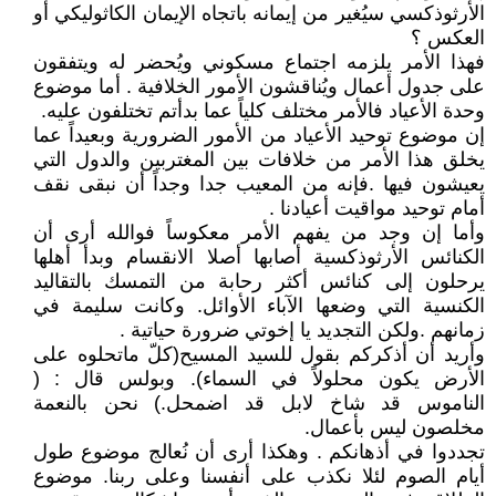
الأرثوذكسي سيُغير من إيمانه باتجاه الإيمان الكاثوليكي أو
العكس ؟
فهذا الأمر يلزمه اجتماع مسكوني ويُحضر له ويتفقون
على جدول أعمال ويُناقشون الأمور الخلافية . أما موضوع
وحدة الأعياد فالأمر مختلف كلياً عما بدأتم تختلفون عليه.
إن موضوع توحيد الأعياد من الأمور الضرورية وبعيداً عما
يخلق هذا الأمر من خلافات بين المغتربين والدول التي
يعيشون فيها .فإنه من المعيب جدا وجداً أن نبقى نقف
أمام توحيد مواقيت أعيادنا .
وأما إن وجد من يفهم الأمر معكوساً فوالله أرى أن
الكنائس الأرثوذكسية أصابها أصلا الانقسام وبدأ أهلها
يرحلون إلى كنائس أكثر رحابة من التمسك بالتقاليد
الكنسية التي وضعها الآباء الأوائل. وكانت سليمة في
زمانهم .ولكن التجديد يا إخوتي ضرورة حياتية .
وأريد أن أذكركم بقول للسيد المسيح(كلّ ماتحلوه على
الأرض يكون محلولاً في السماء). وبولس قال : (
الناموس قد شاخ لابل قد اضمحل.) نحن بالنعمة
مخلصون ليس بأعمال.
تجددوا في أذهانكم . وهكذا أرى أن نُعالج موضوع طول
أيام الصوم لئلا نكذب على أنفسنا وعلى ربنا. موضوع