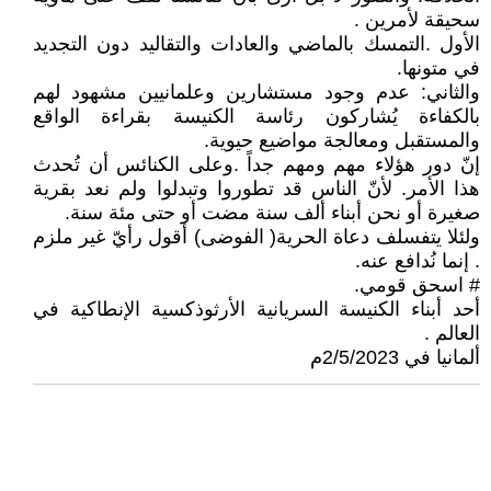
سحيقة لأمرين .
الأول .التمسك بالماضي والعادات والتقاليد دون التجديد
في متونها.
والثاني: عدم وجود مستشارين وعلمانيين مشهود لهم
بالكفاءة يُشاركون رئاسة الكنيسة بقراءة الواقع
والمستقبل ومعالجة مواضيع حيوية.
إنّ دور هؤلاء مهم ومهم جداً .وعلى الكنائس أن تُحدث
هذا الأمر. لأنّ الناس قد تطوروا وتبدلوا ولم نعد بقرية
صغيرة أو نحن أبناء ألف سنة مضت أو حتى مئة سنة.
ولئلا يتفسلف دعاة الحرية( الفوضى) أقول رأيّ غير ملزم
. إنما نُدافع عنه.
# اسحق قومي.
أحد أبناء الكنيسة السريانية الأرثوذكسية الإنطاكية في
العالم .
ألمانيا في 2/5/2023م