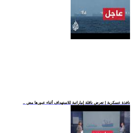
.. نافذة عسكرية | تعرض ناقلة إماراتية للاستهداف أثناء عبورها مض