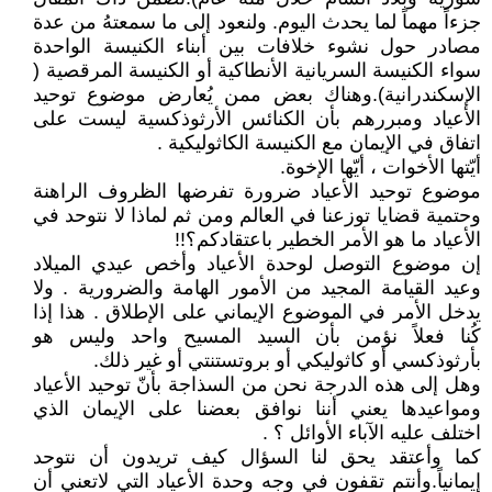
جزءاً مهماً لما يحدث اليوم. ولنعود إلى ما سمعتهُ من عدة
مصادر حول نشوء خلافات بين أبناء الكنيسة الواحدة
سواء الكنيسة السريانية الأنطاكية أو الكنيسة المرقصية (
الإسكندرانية).وهناك بعض ممن يُعارض موضوع توحيد
الأعياد ومبررهم بأن الكنائس الأرثوذكسية ليست على
اتفاق في الإيمان مع الكنيسة الكاثوليكية .
أيّتها الأخوات ، أيّها الإخوة.
موضوع توحيد الأعياد ضرورة تفرضها الظروف الراهنة
وحتمية قضايا توزعنا في العالم ومن ثم لماذا لا نتوحد في
الأعياد ما هو الأمر الخطير باعتقادكم؟!!
إن موضوع التوصل لوحدة الأعياد وأخص عيدي الميلاد
وعيد القيامة المجيد من الأمور الهامة والضرورية . ولا
يدخل الأمر في الموضوع الإيماني على الإطلاق . هذا إذا
كُنا فعلاً نؤمن بأن السيد المسيح واحد وليس هو
بأرثوذكسي أو كاثوليكي أو بروتستنتي أو غير ذلك.
وهل إلى هذه الدرجة نحن من السذاجة بأنّ توحيد الأعياد
ومواعيدها يعني أننا نوافق بعضنا على الإيمان الذي
اختلف عليه الآباء الأوائل ؟ .
كما وأعتقد يحق لنا السؤال كيف تريدون أن نتوحد
إيمانياً.وأنتم تقفون في وجه وحدة الأعياد التي لاتعني أن