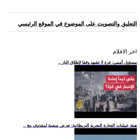
التعليق والتصويت على الموضوع في الموقع الرئيسي
اخر الافلام
.. مسؤول أممي: غزة لا تشهد وقفا لإطلاق النار
.. هيئة عمليات التجارة البحرية البريطانية: تعرض سفينة لمقذوف مج