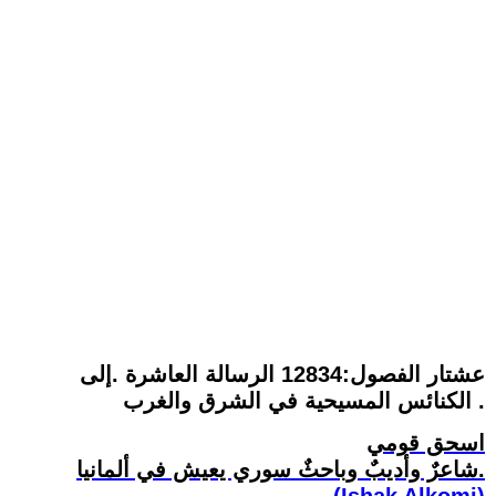
عشتار الفصول:12834 الرسالة العاشرة .إلى
الكنائس المسيحية في الشرق والغرب .
اسحق قومي
شاعرٌ وأديبٌ وباحثٌ سوري يعيش في ألمانيا.
(Ishak Alkomi)