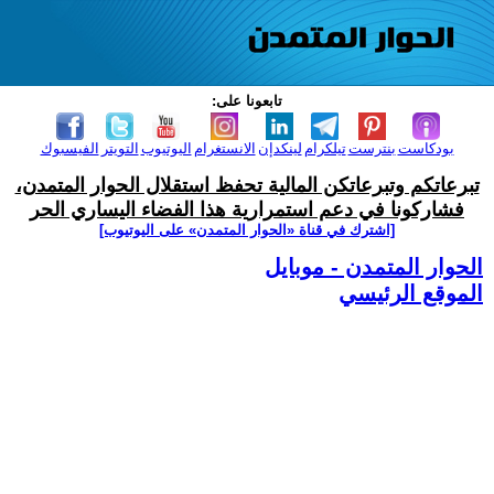
تابعونا على:
بودكاست
بنترست
تيلكرام
لينكدإن
الانستغرام
اليوتيوب
التويتر
الفيسبوك
تبرعاتكم وتبرعاتكن المالية تحفظ استقلال الحوار المتمدن،
فشاركونا في دعم استمرارية هذا الفضاء اليساري الحر
[اشترك في قناة ‫«الحوار المتمدن» على اليوتيوب]
الحوار المتمدن - موبايل
الموقع الرئيسي