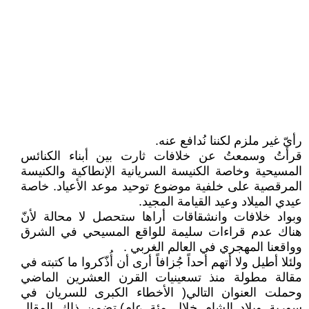
رأيّ غير ملزم لكننا نُدافع عنه.
قرأتُ وسمعتُ عن خلافات ثارت بين أبناء الكنائس
المسيحية وخاصة الكنيسة السريانية الإنطاكية والكنيسة
المرقصية على خلفية موضوع توحيد موعد الأعياد. خاصة
عيدي الميلاد وعيد القيامة المجيد.
وبواد خلافات وانشقاقات أراها ستحصل لا محالة لأنّ
هناك عدم قراءات سليمة للواقع المسيحي في الشرق
وواقعنا المهجري في العالم الغربي .
ولئلا أطيل ولا أتهم أحداً جُزافاً أرى أن أُذّكروا ما كتبته في
مقالة مطولة منذ تسعينيات القرن العشرين الماضي
وحملت العنوان التالي( الأخطاء الكبرى للسريان في
سورية وبلاد الشام خلال مئة عام).تضمن ذاك المقال