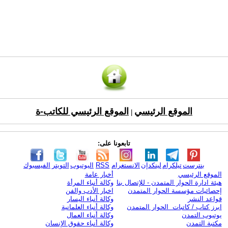
الموقع الرئيسي
الموقع الرئيسي للكاتب-ة
|
تابعونا على:
بنترست
تيلكرام
لينكدإن
الانستغرام
RSS
اليوتيوب
التويتر
الفيسبوك
الموقع الرئيسي
أخبار عامة
هيئة ادارة الحوار المتمدن - للإتصال بنا
وكالة أنباء المرأة
إحصائيات مؤسسة الحوار المتمدن
اخبار الأدب والفن
قواعد النشر
وكالة أنباء اليسار
ابرز كتاب / كاتبات الحوار المتمدن
وكالة أنباء العلمانية
يوتيوب التمدن
وكالة أنباء العمال
مكتبة التمدن
وكالة أنباء حقوق الإنسان