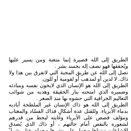
الطريق إلى الله قصيرة إنما متعبة ومن يسير عليها
ويُحققها فهو نصف إله بجسد بشر .
تصل إلى الله عن طريق المحبة التي لاتفرق بين هذا ولا
ذاك. لا لدين أو لمذهب أو لقومية أو للون.
الطريق إلى الله هو الإنسان الذي لايخون نفسه ومبادئه
وضميره الذي امتحنه بنار الحقيقة وهذبه من شوائب
التعاليم الخرافية التي حشوه بها منذ الصغر .
الطريق إلى الله هو ذاك الإنسان غير الملطخة أياديه
بدماء الأبرياء. وللقتل عدة أشكالٍ فذاك الفسّاد والمغتاب
ومؤلف قصص على الأبرياء وغايته ليحط من قدرهم
لشعوره بالنقص أمام حالتهم ، أو ذاك الذي يُصدق
الإشاعات ويتبناها ويعمل على نشرها وبعمله يقتل بشرا ً