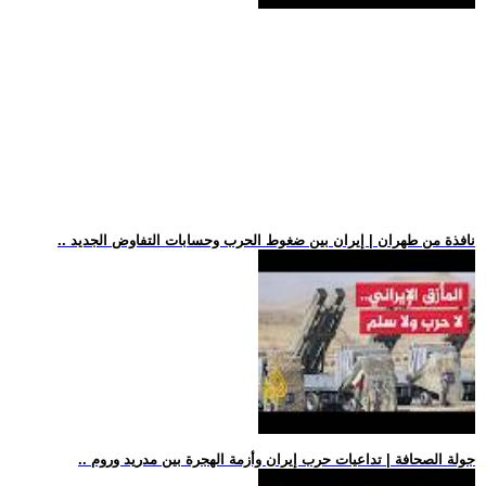
.. نافذة من طهران | إيران بين ضغوط الحرب وحسابات التفاوض الجديد
.. جولة الصحافة | تداعيات حرب إيران وأزمة الهجرة بين مدريد وروم