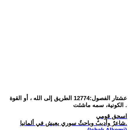
عشتار الفصول:12774 الطريق إلى الله ، أو القوة
الكونية، سمه ماشئت .
اسحق قومي
شاعرٌ وأديبٌ وباحثٌ سوري يعيش في ألمانيا.
(Ishak Alkomi)