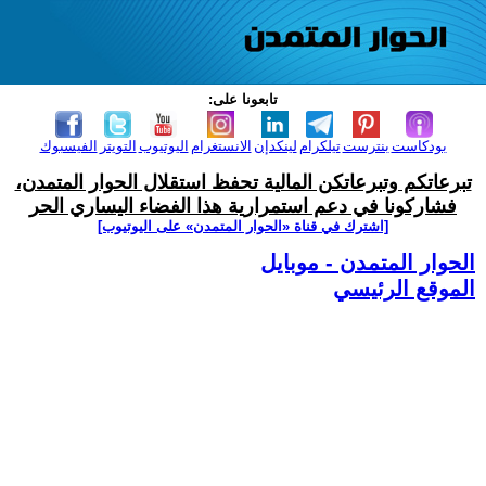
تابعونا على:
بودكاست
بنترست
تيلكرام
لينكدإن
الانستغرام
اليوتيوب
التويتر
الفيسبوك
تبرعاتكم وتبرعاتكن المالية تحفظ استقلال الحوار المتمدن،
فشاركونا في دعم استمرارية هذا الفضاء اليساري الحر
[اشترك في قناة ‫«الحوار المتمدن» على اليوتيوب]
الحوار المتمدن - موبايل
الموقع الرئيسي