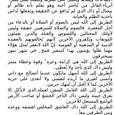
أبرياء.القاتل من يُناصر أخيه وهو يعلم بأنه ظالم أو
محتال.أو ذاك الذي لم يُدافع عن الحقيقة ويجعلها تُداس
بأحذية الظلم والخيانة.
الطريق إلى الله ليس بالصوم أو الصلاة أو بالدعاء من
أجل المغفرة. فالصوم والصلاة للمترهبين حقيقة وليس
لأولئك المحتالين واللصوص والقتلة والذين يعملون
الموبقات ويُكفرون الآخرين لأنهم يُخالفونهم بالعقيدة
الدينية أو المذهبية أو القومية .إنّ الله لايغفر لمثل هؤلاء
مهما ظلوا يؤمنون بهذا كسفير قمح ٍ في شهر تموز
سيحترقون
الطريق إلى الله هي كرامة وعزة ً وقوة وعطاء مثمر
وليس ذاك الذي يأخذ ولا يُعطي..
الطريق إلى الله أسهل مايكون عندما أتصالح مع ذاتي
وأتمنى لغيري ما أريده لنفسي ولا أتعدى على حرية
الآخرين كما لا أقبل أن تُنتهك حريتي .
الطريق إلى الله العامل المتقن لعمله.الذي لايأكل إلا
بعرق جبينه وليس ذاك التاجر الجشع أو صاحب الأرض
الواسع المستغل للآخرين.
الطريق إلى الله ذاك العاشق المخلص لعشقه ووعده
ومن الطرفين معاً .