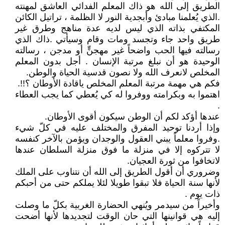
الطريق إلى الله هو ذاك المعلم الفدائي العاشق لمهنته
.الذي يُعلمنا مبادئ وأبجدية النور لا الظلمة ، تراتيل الكائن
المكتفي بذاته الذي ليس لديه عدة مناهج وطرق غير
طريق واحد جاء وتجسد ومات وقام وسيأتي .ذاك الذي
رسالته فيها الحب واضحاً غير مهجنٍّ أو مدجن ، رسالته
الوحيدة هو أن نبلغ مرتبة الإنسان . أجل بدون المعلم
المخلص لانعرف الله ولا نصون قدسية الحياة والوطن.
فكم هي مهمة مرتبة المعلم المخلص ياقادة الأوطان ؟!!.
اهتموا به وبكرامته ووفروا له كي يُعطي كما يجب العطاء
.
عندها أؤكد لكم أن الوطن سيكون أقوى الأوطان.
وإذا أردنا توحيد المفرق والمختلف عليه في كلّ شيء
.وفروا معلماً يبني العقول والوجدان ويؤمن بالآخر كنفسه
لا تتركوه إلا في منزلة ما فوق منزلة السلطان عندها
لاتخافوا من ثورة العجيان.
وضروري أن أقول الطريق إلى الله أن نتناوب على الملك
لأنها سنة الحياة فلا تبقوا طويلا لئلا يملكم حتى من أحبكم
ذات يوم .
وأخيراً من سيدمر ويُنهي الحضارة الغربية بكلّ ما وصلت
إليه هي قوانينها التي حان الوقت لتجديدها لأنها أضحت