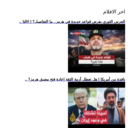
اخر الافلام
.. الحرس الثوري يفرض قواعد جديدة في هرمز.. ما التفاصيل؟ | #التا
.. نافذة من أمريكا | هل تعطل أزمة الثقة إعادة فتح مضيق هرمز؟