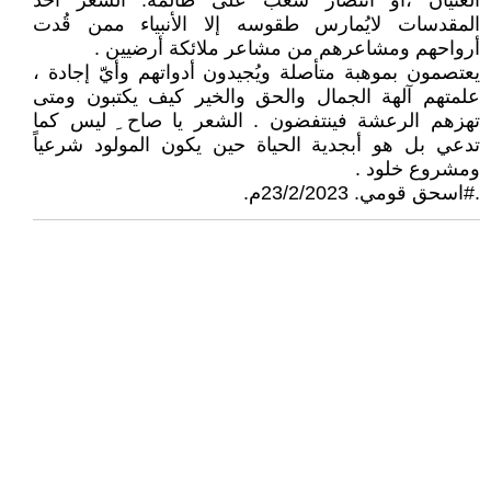
الغثيان ،أو انتصار شعب على ظالمه. الشعر أحد
المقدسات لايُمارس طقوسه إلا الأنبياء ممن قُدت
أرواحهم ومشاعرهم من مشاعر ملائكة أرضيين .
يعتصمون بموهبة متأصلة ويُجيدون أدواتهم وأيّ إجادة ،
علمتهم آلهة الجمال والحق والخير كيف يكتبون ومتى
تهزهم الرعشة فينتفضون . الشعر يا صاح ِ ليس كما
تدعي بل هو أبجدية الحياة حين يكون المولود شرعياً
ومشروع خلود .
.#اسحق قومي. 23/2/2023م.