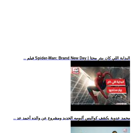
.. فيلم Spider-Man: Brand New Day | البداية اللي كان بيتر محتا
.. محمد عدوية يكشف كواليس ألبومه الجديد ومشروع عن والده أحمد عد