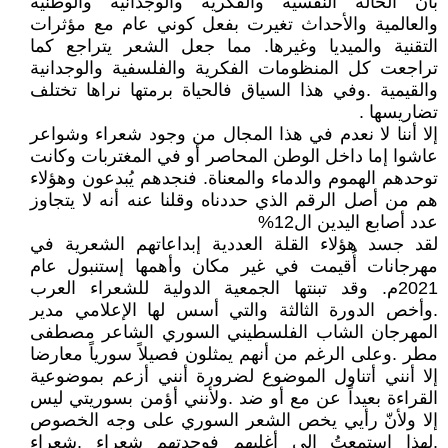
بأنّ الحالة النفسية والفكرية والوجدانية والوطنية
والعالمية والأحداث تغيرت بفعل كوني عام مع مؤثرات
التقنية والميديا وغيرها. مما جعل الشعر يتراجع كما
تراجعت كل المنظومات الفكرية والفلسفية والوجدانية
والقيمية .وفي هذا السياق فالحياة برمتها نراها تختلف
تضاريسها .
إلا أننا لا نعدم في هذا المجال من وجود شعراء وشواعر
عاشوا إما داخل الوطن المحاصر أو في المغتربات وكانت
توحدهم الهموم والدماء والمعناة. فنجدهم يُبدعون وهؤلاء
هم من أصل الرقم الذي حددناه وقلنا عنه أنه لا يتجاوز
عدد أصابع اليدين ال12%
لقد جسد هؤلاء القلة العددية إبداعاتهم الشعرية في
مهرجانات أُقيمت في غير مكان وأهمها إستنبول عام
2021م. وقد تبنتها الجمعية الدولية للشعراء العرب
.وأخص الدورة الثالثة والتي أسس لها الإعلامي مدير
المهرجان الشاب الفلسطيني السوري الشاعر مصطفى
مطر .وعلى الرغم من أنهم يمثلون فصيلاً سورياً معارضا
إلا أنني أتناول الموضوع لضرورة أنني أزعم بموضوعية
القراءة بعيداً عن مع أو ضد .ولأنني أؤمن بسوريتي ليس
إلا ولأنّ رأيي يخص الشعر السوري على وجه الخصوص
.لهذا استمعتُ إلى أغلبهم فوجدتهم شعراء .شعراء