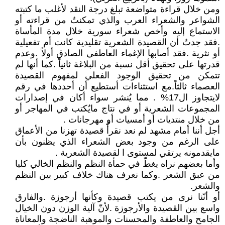
ومن خلال قراءة متواضعة تبلغ درجة النقد لأغلب ما كتبته
الشواعر والشعراء العرب والذي تمكنتُ من قراءته أو
الاستماع إليه وأخص شعراء سورية خلال مدة المأساة
.فقد جدتُ أن القصيدة الشعرية تقليدية كانت أم تفعيلية
أو نثرية .فقد أصابها الإغماء العاطفي الصادق أولاً .وعدم
قدرتها على تحقيق أقل نسبة من البلاغة ثانياً .كما أنها لم
تتمكن من تحقيق الوجود الفعلي لمفهوم القصيدة
العصماء ثالثاً.مع استثناءات أستطيع أن أحددها في رقم
لايتجاوز ال17% . مما يُنشر سواء أكان في إصدارات
المجموعات الشعرية أو في نتاج مايُكتب في المهاجر أو
من خلال منتديات أو أمسيات أو مهرجانات .
أجل أننا أمام مشهد لم نعد نقرأُ قصيدة تهزنا من الأعماق
على الرغم من وجود بعض الشعراء الذي يظنون بأن
مايقدمونه يرتقي لمستوى ا لقصيدة الشعرية .
وأما بعضهم نراه يغطّ في حمأة النظم والنظم الخالي كليا
من عبق الشعر .وكما نعرف هناك خلاف كبير بين النظم
والشعر.
أو أنّنا نرى من يكتب قصيدة وكأنها أرجوزة .والفارق
واسع بين القصيدة والأرجوزة .لأنّ آلية الوزن دون الخيال
الجامح والعاطفة والمحسنات والموهبة الناضجة والمعاناة