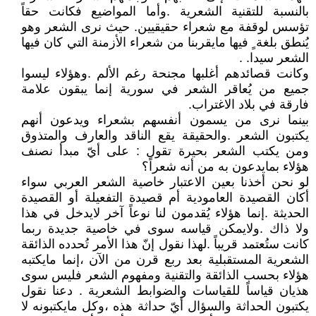
بالنسبة للتقنية الشعرية .وأما المواضيع فكانت حقاً
تؤسس لوقفة مع شعراء حقيقيين. حيث نرى الشعر وهو
يُنطق بلغة ٍ فيها مايقربنا من شعراء الأزمنة التي كان فيها
الشعر سيدا. .
وكانت قصائدهم أغلبها مجنحة رغم الألم .وهؤلاء ليسوا
جميع من يُعاقر الشعر في سورية إنما يبقون علامة
فارقة في بلاد الاغتراب.
بينما نرى من يسمون أنفسهم بشعراء ويدعون أنهم
يكتبون الشعر .والحقيقة يقع الناقد والعارف والمتذوق
ومن يكتب الشعر بحيرة تقول : على أيّ مبدأ نصنف
هؤلاء بمايدعون به من أنه شعراً؟
لو نحن أخذنا بعين الاعتبار خاصية الشعر العربي سواء
أكان القصيدة العامودية أم قصيدة التفعيلة أو القصيدة
الحديثة .إنما هؤلاء يُقدمون لنا نوعاً آخر لايدخل في هذا
ولا ذاك .ولايمكن قياسه سوى في خاصية جديدة ربما
كانت ستُعتمد قريباً .لهذا نقول إنّ هذا الأمر تُحدده الذائقة
الشعرية المستقبلية بعد ربع قرن من الآن ،إنما مايكتبه
هؤلاء بحسب الذائقة والتقنية ومفهوم الشعر فليس سوى
هذيان قياساً للقياسات والضوابط الشعرية . دعنا نقول
يكتبون الحداثة والسؤال أيّ حداثة هذه ،وكل مايكتبونه لا