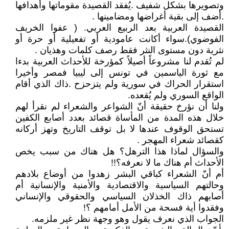
وتصويرها بشكل شفيف .يُفقد القصيدة مقوماتها وأهدافها
.أضف إلى بقية أغراضها ومضامينها .
القصيدة العربية بعد الربيع العربي. ( عفوا الخريف
الفوضوي).سواء أكانت عامودية أو تفعيلية أو حرة أو
نثرية دون مستوى النثر فقط رصف كلمات وهذيان .
لم تُقدم لنا مشروعاً أصيلاً كمؤرخة للأحداث العربية بدءا
مع ثورة الياسمين في تونس إلى ليبيا فمصر وأخيرا
استقرار الحراك في سورية ولم يتزحزح .ذاك الذي أقام
الواقع السوري ولم يُقعده.
ولنا أن نؤرخ حقيقة أنّ الشواعر والشعراء لم نقرأ لهم
خلال هذه المدة من المأساة قصائد بعدد أصابع الكفين
تستحق الوقوف عندها لا بل توقف التاريخ وتهز أركانه
كقصائد شعراء المهجر .
والسؤال لماذا هذا الترهل؟ هل هناك من سبب يخص
الأحداث أم هناك ما لا نعرفه؟!!
أم أنّ الشعراء كباقي البشر زهدوا من أوضاع بلادهم
وحالتهم السياسية والاقتصادية والأمنية والإنسانية أم
أصابهم ذاك الخذلان السياسي والحقوقي والإنساني
وفقدوا أية فسحة من الأمل أمامهم ؟!
الجواب الذي نعرف يقول وهو وجهة نظر غير ملزمه.