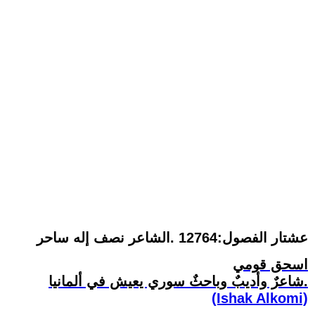
عشتار الفصول:12764 .الشاعر نصف إله ساحر
اسحق قومي
شاعرٌ وأديبٌ وباحثٌ سوري يعيش في ألمانيا.
(Ishak Alkomi)