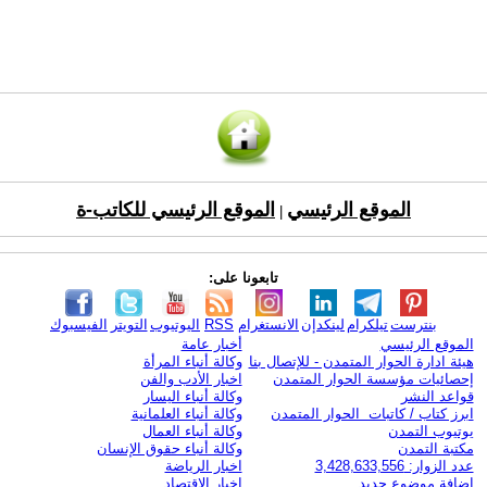
الموقع الرئيسي
الموقع الرئيسي للكاتب-ة
|
تابعونا على:
بنترست
تيلكرام
لينكدإن
الانستغرام
RSS
اليوتيوب
التويتر
الفيسبوك
الموقع الرئيسي
أخبار عامة
هيئة ادارة الحوار المتمدن - للإتصال بنا
وكالة أنباء المرأة
إحصائيات مؤسسة الحوار المتمدن
اخبار الأدب والفن
قواعد النشر
وكالة أنباء اليسار
ابرز كتاب / كاتبات الحوار المتمدن
وكالة أنباء العلمانية
يوتيوب التمدن
وكالة أنباء العمال
مكتبة التمدن
وكالة أنباء حقوق الإنسان
عدد الزوار: 3,428,633,556
اخبار الرياضة
اضافة موضوع جديد
اخبار الاقتصاد