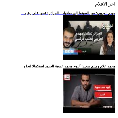
اخر الافلام
.. مهدي لعريبي: من السينما إلى -مافيا-... الجزائر تقبض على زعيم
.. محمد علام وهيثم سعيد: ألبوم محمد عدوية الجديد استكمالا لنجاح