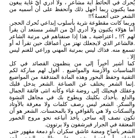
يُحرك في الحائط أية مشاعر ، ولا أدري أيّ غاية يبغون
مما يكتبون ربما أجهل ذلك وأتحفظ على أن أسميه من
الشعر حتى أتعسهُ؟!!
وربما كانت مقطوعة نثرية بأسلوب إبداعي تُحرك الحجر.
أما هؤلاء يكتبون ولا أدري أيّ من البشر مستعد أن يقرأ
لهم ؟!! ـ اعتراضية ـ هذا إذا صنفناهم في مرتبة الشاعر
.فالشاعر الذي لايجعلك تهتز من أعماقك حين تقرأ له أو
تسمع منه. فذاك ليس بمرتبة المهني وراعي للغنم ليس
إلا .
كما أشير أخيراً إلى من ينظمون القصائد في كل
المناسبات والأزمنة والمواضيع . أقول لهم مباركة لكم
التقنية وحفظ البحور وهذه المادة المتدفقة من المواضيع
.إنما الشعر يختلف عن الصناعة .الشعر يدخل قلبك
وعقلك فيحيلك إلى روضة غناء وكأنه انثى فائقة الجمال
والدلع .يأخذك بكليتك ويطوح بك في مجاهل النشوة
والسكر. الشعر ليس رصف كلمات ولا معرفة بالأوتاد
والسكنات ولا هي بالقوافي ولا بالمحسنات. الشعر هو أن
تكون نصف إله ساحر. يأخذ أتباعه نحو مروج الخمور
المعتقة في الجرار فيرشفون ولا يرتوون.
الشعر ياصاحِ ومضة عاشق سكران ،أو دمعة مقهور حتى