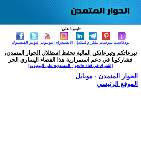
تابعونا على:
بودكاست
بنترست
تيلكرام
لينكدإن
الانستغرام
اليوتيوب
التويتر
الفيسبوك
تبرعاتكم وتبرعاتكن المالية تحفظ استقلال الحوار المتمدن،
فشاركونا في دعم استمرارية هذا الفضاء اليساري الحر
[اشترك في قناة ‫«الحوار المتمدن» على اليوتيوب]
الحوار المتمدن - موبايل
الموقع الرئيسي