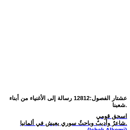
عشتار الفصول:12812 رسالة إلى الأغنياء من أبناء
شعبنا.
اسحق قومي
شاعرٌ وأديبٌ وباحثٌ سوري يعيش في ألمانيا.
(Ishak Alkomi)