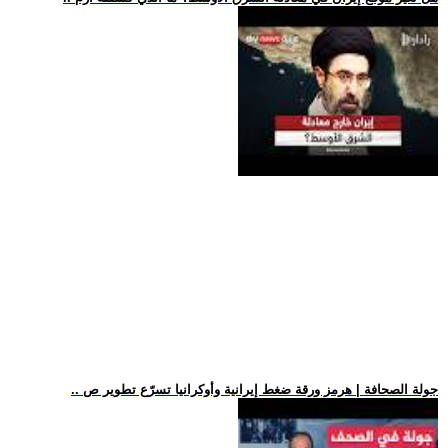
.. جولة الصحافة | هرمز ورقة ضغط إيرانية وأوكرانيا تسرّع تطوير ص