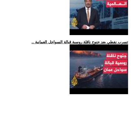
.. تسرب نفطي بعد جنوح ناقلة روسية قبالة السواحل العمانية