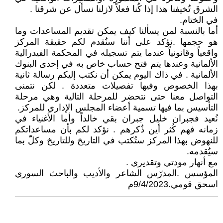
الشرق تُخيفنا هذا إذا كُنا فعلاً لازلنا نسأل عن شرقنا .
في الختام.
أما بالنسبة لمن يسألنا كيف يمكن تقديم المساعدات وما
هو حجمها .نؤكد على أننا سنُقدم لكم حقيقة المركز
واقعياً وقانونياً عندما يتم تسجيله في المحكمة الفيدرالية
الألمانية وعندها يتم فتح حساب خاص به في إحدى البنوك
الألمانية . في ذاك اليوم يمكن أن نكتب إليكم رسالة ثانية
بهذا الخصوص وفيها تفصيلات متعددة . لكن نتمنى
التواصل معنا حتى نتحضر للمرحلة التالية وهي مرحلة
التأسيس بما فيها تسمية أعضاء المجلس الإداري للمركز.
نُعيد فجبران خليل جبران بقي خالداً وأما الأغنياء في
زمانه فهم كُثر أين ذُكرهم . نؤكد لكم بأن مساعداتكم
للنهوض بهذا المركز ستُكتب في التاريخ وللتاريخ وكلّ بما
سيُقدمه.
مع أنهار مودتي وتقديري .
المؤسس .المدرّس الشاعر والأديب والباحث السوري
اسحق قومي.9/4/2023م