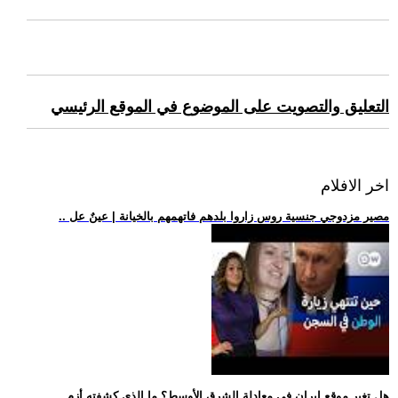
التعليق والتصويت على الموضوع في الموقع الرئيسي
اخر الافلام
.. مصير مزدوجي جنسية روس زاروا بلدهم فاتهمهم بالخيانة | عينٌ عل
.. هل تغير موقع إيران في معادلة الشرق الأوسط؟ ما الذي كشفته أزم