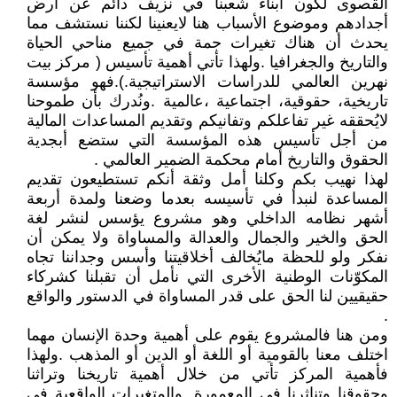
القصوى لكون أبناء شعبنا في نزيف دائم عن أرض
أجدادهم وموضوع الأسباب هنا لايعنينا لكننا نستشف مما
يحدث أن هناك تغيرات جمة في جميع مناحي الحياة
والتاريخ والجغرافيا .ولهذا تأتي أهمية تأسيس ( مركز بيت
نهرين العالمي للدراسات الاستراتيجية.).فهو مؤسسة
تاريخية، حقوقية، اجتماعية ،عالمية .ونُدرك بأن طموحنا
لايُحققه غير تفاعلكم وتفانيكم وتقديم المساعدات المالية
من أجل تأسيس هذه المؤسسة التي ستضع أبجدية
الحقوق والتاريخ أمام محكمة الضمير العالمي .
لهذا نهيب بكم وكلنا أمل وثقة أنكم تستطيعون تقديم
المساعدة لنبدأ في تأسيسه بعدما وضعنا ولمدة أربعة
أشهر نظامه الداخلي وهو مشروع يؤسس لنشر لغة
الحق والخير والجمال والعدالة والمساواة ولا يمكن أن
نفكر ولو للحظة مايُخالف أخلاقيتنا وأسس وجداننا تجاه
المكوّنات الوطنية الأخرى التي نأمل أن تقبلنا كشركاء
حقيقيين لنا الحق على قدر المساواة في الدستور والواقع
.
ومن هنا فالمشروع يقوم على أهمية وحدة الإنسان مهما
اختلف معنا بالقومية أو اللغة أو الدين أو المذهب .ولهذا
فأهمية المركز تأتي من خلال أهمية تاريخنا وتراثنا
وحقوقنا وتناثرنا في المعمورة .والمتغيرات الواقعية في