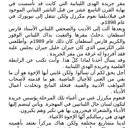
مقر جريدة الهدى اللبنانية التي كانت قد تأسست في
نهاية القرن التاسع عشر من قبل الناشر اللبناني الموجود
في فيلاديلفيا نعوم مكرزل ولكن تنتقل إلى نيويورك في
عام 1898م.
وبعدها آلت إلى الأديب والصحفي اللبناني الأستاذ فارس
أسطفان .دخلتُ مقرها والتقيت بذاك اللبناني الوقور
والكريم فارس أسطفان كان ذلك عام 1989م .وأطلعني
على الكرسي الذي كان جبران خليل جبران يجلس عليه
فقد أفردوا له غرفة من مقر الجريدة .
وقد يسأل أحدنا لماذا كلّ هذا. وأنت تكتب عن الرابطة
القلمية وجريدة الهدى اللبنانية .
أجل يحق لكم أن تسألوا. ولكن غايتي أيها الإخوة هو أن ما
بقي من الغنى للأجيال الماضية .هو ما قدمته لأصحاب
المواهب الأدبية والفنية. فتخلد المانح وتخلدت أعمال
الأدباء .
فنعوم مكرزل غني من أغنياء تلك المرحلة يؤسس جريدة
لتكون لسان حال اللبنانيين في المهجرة. ويأتي لينضم إليها
الأدباء والشعراء فيحررون بها هي تكبر وهم يكبرون.
فهذي هي رسالتكم أيّها الإخوة الأغنياء.
لدينا مشاريع مختلفة ولكن هناك مركزاً نعتقد بأهميته