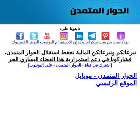
تابعونا على:
بودكاست
بنترست
تيلكرام
لينكدإن
الانستغرام
اليوتيوب
التويتر
الفيسبوك
تبرعاتكم وتبرعاتكن المالية تحفظ استقلال الحوار المتمدن،
فشاركونا في دعم استمرارية هذا الفضاء اليساري الحر
[اشترك في قناة ‫«الحوار المتمدن» على اليوتيوب]
الحوار المتمدن - موبايل
الموقع الرئيسي