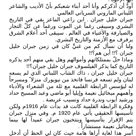
أودُّ أن أذكركم وأنا أحد أبناء شعبكم بأنّ الأديب والشاعر
اللبناني الماروني السرياني العالمي
جبران خليل جبران . ابن راعي الماعز بقي في التاريخ
البشري وسيبقى رغماً عن الموت ورغماً عن كلّ التجار
والصيارفة والأغنياء في العالم . سيبقى أحد أعلام الشرق
يرفرف مع الأزمنة والتاريخ البشري.
ولنا أن نسأل كم من غنيٍّ كان في زمن جبران خليل
جبران ؟!! أين هم؟!!
وماذا حلّ بممتلكاتهم وأموالهم وهل بقي منهم أحد يذكره
التاريخ كما يذكر الفيلسوف جبران خليل جبران؟!!
جبران خليل جبران ، ذاك الشاب اللبناني الذي لم يسعه
لبنان ولم تسعه فرنسا فاتخذ من نيويورك منزلا ً ومسرحاً
له ليؤسس الرابطة القلمية مع ثلة من الشعراء والأدباء
وأهمهم ميخائيل نعيمة وإيليا أبو ماضي وعبد المسيح حداد
ورشيد أيوب وندرة حداد ونسيب عريضة .
وفكرة الرابطة القلمية كانت قد بدأت عام 1916م ولكن
تأسيسها الحقيقي يأتي عام 1920 م. وفي منزل جبران
يتم الإقرار بتأسيسها وينتخبون جبران عميداً لها بينما
ميخائيل نعيمة مستشاراً .
أسر هذا لغاية أراها هامة حيث كان لي الحظ أن أدخل