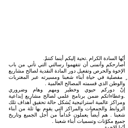
أيّها السادة الكرام .تحية إليكم أينما كنتمْ.
أصارحكم وأتمنى أن تتفهموا رسالتي التي تأتي من باب
الإخوة والحرص وتفعيل دور المادة النقدية لصالح مشاريع
ٍ مفصلية في حياة أبناء شعبنا ومسيرته عبر المغتربات
والوطن الذي قسمته المصالح العالمية .
إنّ دوركم حيوي وخطير ومهم وهام وضروري
.وعطاءاتكم ضمن برنامج علمي لصالح مشاريع إبداعية
ومراكز عالمية استراتيجية يُشكل حالة تحقيق أهداف تلك
الروابط والجمعيات والمراكز التي يقوم بها ثلة من أبناء
شعبنا . هم أيضاً يعملون خُداماً من أجل الجميع وتاريخ
جميع مكوّنات وتسميات أبناء شعبنا .
أيّها الإخوة .