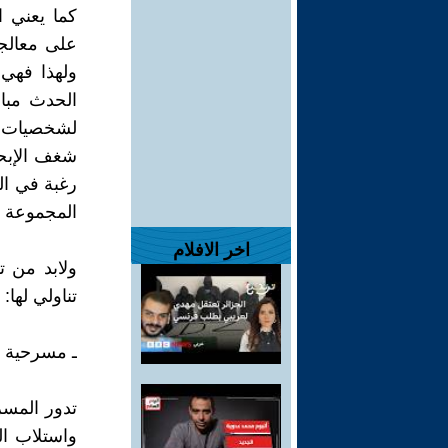
كما يعني اخ
على معالجة
ولهذا فهي 
الحدث مباش
لشخصيات كث
شغف الإبحا
رغبة في ال
المجموعة ف
اخر الافلام
ولابد من 
تناولي لها:
ـ مسرحية "
تدور المسر
واستلاب ال