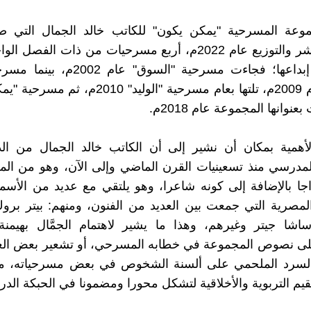
وعة المسرحية "يمكن يكون" للكاتب خالد الجمال التي
المسك للنشر والتوزيع عام 2022م، أربع مسرحيات من ذات الفصل
في تاريخ إبداعها؛ فجاءت مسرحية "السوق" ع
نفسك" عام 2009م، تلتها بعام مسرحية "الوليد" 2010
بعنوانها المجموعة عام 2018م.
أهمية بمكان أن نشير إلى أن الكاتب خالد الجمال من الذي
مدرسي منذ تسعينيات القرن الماضي وإلى الآن، وهو من الم
راجا بالإضافة إلى كونه شاعرا، وهو يلتقي مع عديد من الأسماء
المصرية التي جمعت بين العديد من الفنون، ومنهم: بيتر بروك
اشا جيتر وغيرهم، وهذا ما يشير لاهتمام الجمَّال بهيمن
لى نصوص المجموعة في خطابه المسرحي، أو تشعير بعض الع
 السرد الملحمي على ألسنة الشخوص في بعض مسرحياته، مع
قيم التربوية والأخلاقية لتشكل محورا ومضمونا في الحبكة الدرا