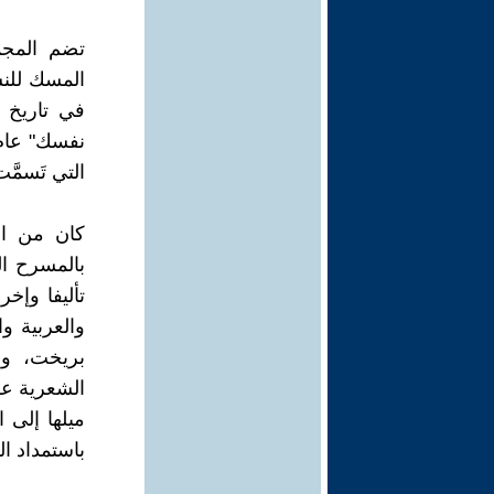
تضم المجم
التي تَسمَّت 
كان من ال
بالمسرح ال
تأليفا وإخ
والعربية و
بريخت، وس
الشعرية ع
ميلها إلى
باستمداد ال