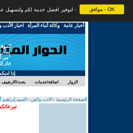
موافق - OK
لتوفير افضل خدمة لكم ولتسهيل عملي
أخبار عامة
-
وكالة أنباء المرأة
-
اخبار الأدب و
الموقع
يسارية
"من أج
حاز ال
إذا لديك
الزوار
اضافة/خدمات
بحث/الارشيف
الصفحة الرئيسية
-
الادب والفن
-
السيد إبراهيم 
تبرعاتكم