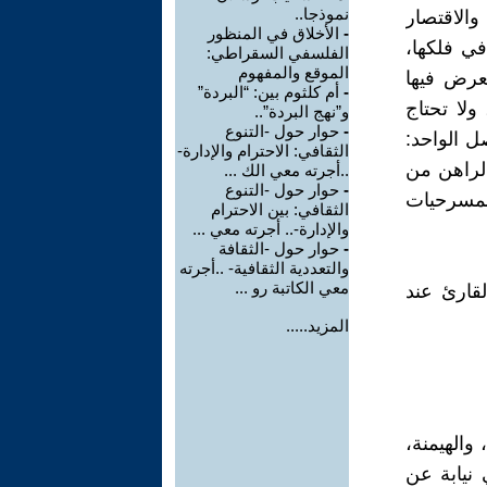
نموذجا..
والاقتصار
-
الأخلاق في المنظور
في فلكها،
الفلسفي السقراطي:
الموقع والمفهوم
عرض فيها
-
أم كلثوم بين: “البردة”
ولا تحتاج
و”نهج البردة”..
-
حوار حول -التنوع
ل الواحد:
الثقافي: الاحترام والإدارة-
الراهن من
..أجرته معي الك ...
-
حوار حول -التنوع
 لمسرحيات
الثقافي: بين الاحترام
والإدارة-.. أجرته معي ...
-
حوار حول -الثقافة
والتعددية الثقافية- ..أجرته
معي الكاتبة رو ...
قارئ عند
المزيد.....
والهيمنة،
 نيابة عن