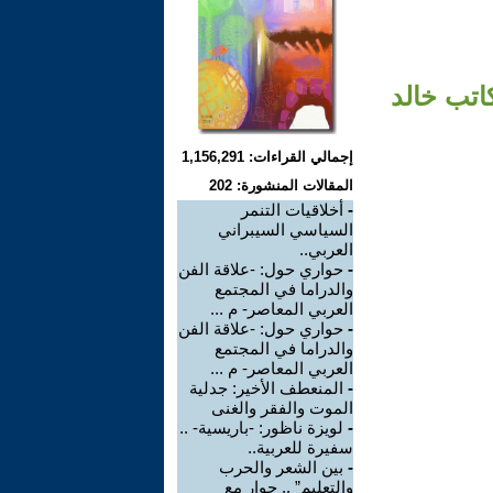
اتب خالد
إجمالي القراءات: 1,156,291
المقالات المنشورة: 202
-
أخلاقيات التنمر
السياسي السيبراني
العربي..
-
حواري حول: -علاقة الفن
والدراما في المجتمع
العربي المعاصر- م ...
-
حواري حول: -علاقة الفن
والدراما في المجتمع
العربي المعاصر- م ...
-
المنعطف الأخير: جدلية
الموت والفقر والغنى
-
لويزة ناظور: -باريسية- ..
سفيرة للعربية..
-
بين الشعر والحرب
والتعليم” .. حوار مع