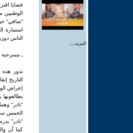
قضايا اقتر
الوطنيين م
"صافي" حين
استمارة ا
الناس دون 
المزيد.....
ـ مسرحية "
تدور هذه ا
التاريخ إن
إعراض الوا
يطالعونها 
"نادر" وهم
الخمس سنو
"نادر" يد
كما أن وال