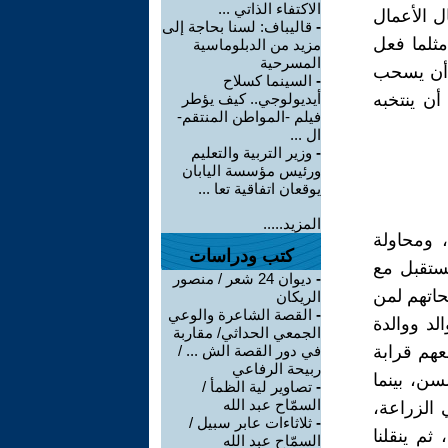
الاكتفاء الذاتي ...
ل الأعمال
-
قاليباف: لسنا بحاجة إلى
مثلما فعل
مزيد من الدبلوماسية
المسرحية
ي أن يسحب
-
السينما كسلاح
ن ينتخبه
أيديولوجي.. كيف يؤطر
فيلم -المواطن المنتقم-
ال ...
-
وزير التربية والتعليم
ورئيس مؤسسة اليابان
يوقعان اتفاقية تعا ...
المزيد.....
، ومحاولة
كتب ودراسات
مستقبل مع
-
ديوان 24 شعر / منصور
حاتهم لمن
الريكان
-
القصة الشاعرة والوعي
د ووالدة
الجمعي الحداثي/ مقاربة
عهم قرابة
في دور القصة الش ... /
ربيحة الرفاعي
ن، بينما
-
تصاوير لية الظمأ /
السمّاح عبد الله
الزراعة،
-
ثلاثاءات عابر سبيل /
ثم ينقلنا
السمّاح عبد الله