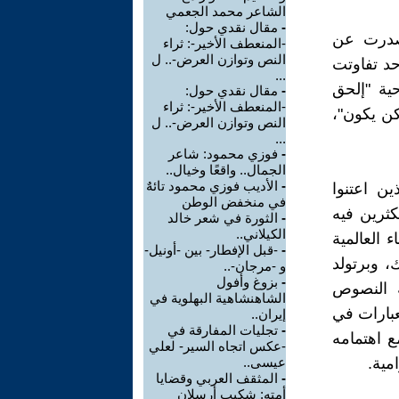
الشاعر محمد الجعمي
-
مقال نقدي حول:
 صدرت عن
-المنعطف الأخير-: ثراء
النص وتوازن العرض-.. ل
 الواحد تفاوتت
...
ام 2002م، بينما مسرحية "إلحق
-
مقال نقدي حول:
-المنعطف الأخير-: ثراء
م، ثم مسرحية "يمكن يكون"،
النص وتوازن العرض-.. ل
...
-
فوزي محمود: شاعر
الجمال.. واقعًا وخيال..
-
الأديب فوزي محمود تائهٌ
ن اعتنوا
في منخفض الوطن
كثرين فيه
-
الثورة في شعر خالد
الكيلاني..
 العالمية
-
-قبل الإفطار- بين -أونيل-
، وبرتولد
و -مرجان-..
-
بزوغ وأفول
ة النصوص
الشاهنشاهية البهلوية في
بارات في
إيران..
-
تجليات المفارقة في
 اهتمامه
-عكس اتجاه السير- لعلي
مية.
عيسى..
-
المثقف العربي وقضايا
أمته: شكيب أرسلان