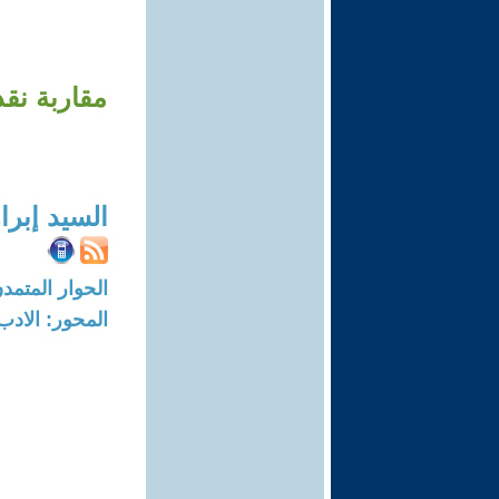
مقاربة نق
السيد إبرا
الحوار المتمدن-العدد: 7599 - 3
المحور: الادب