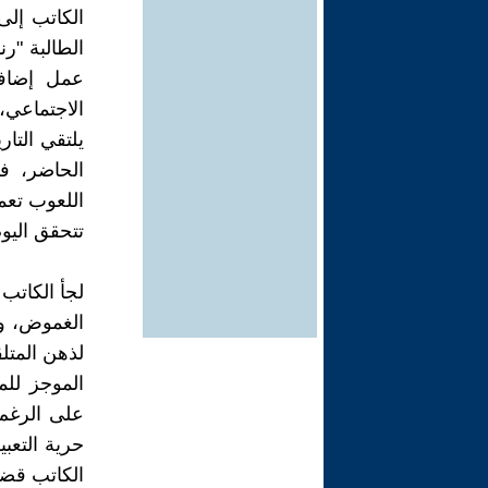
الكاتب إلى
الطالبة "ر
عمل إضافي
الاجتماعي، 
يلتقي التار
الحاضر، في
اللعوب تعم
تتحقق اليو
لجأ الكاتب
الغموض، ول
لذهن المتل
الموجز للم
على الرغم
حرية التعبي
الكاتب قضا