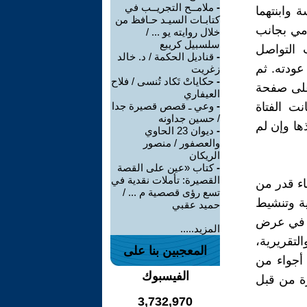
-
ملامــح التجريــب في
 وابنتهما
كتابـات السيـد حـافظ من
امي بجانب
خلال روايته يو ... /
سلسبيل كريبع
 التواصل
-
قناديل الحكمة / د. خالد
عودته. ثم
زغريت
-
حكاياتْ تَكاد تُنسى / فلاح
 على صفحة
العيفاري
نت الفتاة
-
وعي ـ قصص قصيرة جدا
/ حسين جداونه
ها وإن لم
-
ديوان 23 الحاوي
والعصفور / منصور
الريكان
-
كتاب «عين على القصة
القصيرة: تأملات نقدية في
اء قدر من
تسع رؤى قصصية م ... /
ية وتنشيط
حميد عقبي
ه في عرض
المزيد.....
لتقريرية،
المعجبين بنا على
أجواء من
الفيسبوك
رة من قبل
3,732,970