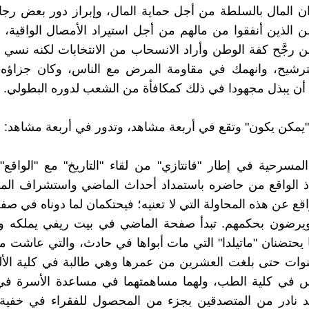
ان المال بالسلطة من أجل حماية المال، وإبراز دور بعض رجا
ن الذين أنفقوا من مالهم من أجل استيراد الأمصال الواقية، 
 رجَّح كفة الوطن وأراد الانسحاب من الانتخابات لكنه نس
لترشيح، وانهمك في مقاومة المرض مع الناس، وكان جزاؤه أ
أن يبذل مجهودا في ذلك كمكافأة من الشعب لدوره البطولي.
يمكن يكون" وتقع في أربعة مشاهد، وتدور في أربعة مشاهد:
لمسرحية في إطار "فانتازي" من لقاء "التاريخ" مع "الواقع"
قاذ الواقع من حاضره باستمداد أحداث الماضي واستشراف ال
قع عن هذه المحاولة التي لا تعنيه؛ فيحتكمان لما دوناه في صف
ويرضون بحكمهم. تبدأ صفحة الماضي في بيت ريفي يملكه وال
ا يحتضنان "ماتيلدا" التي مات أبواها في حادث، والتي عاشت م
ات حتى بلغت العشرين من عمرها وهي طالبة في كلية الألس
رس في كلية الطب، ولهما مساهمتهما في مساعدة الأسرة في 
د نادر من المتصدقين بجزء من المحصول للفقراء في خفية، 