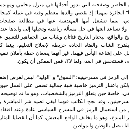
 الحاضر وصفحته التي تدور أحداثها في منزل محامي ومهندسة
نا" الحائرة بينهما؛ إذ يقضي والدها معظم وقته في عمله كمح
، بينما تنشغل أمها المهندسة عنها في مطالعة صفحات
ولا تساعد ابنتها في حل مسألة رياضية وتحيلها إلى والدها عند 
يخ والواقع، ليختار التاريخ فتاتان وشاب من الجماهير للتعليق
قترح الشاب والفتاة الجادة خريطة لإصلاح التعليم، بينما كا
ل على إشاعة اليأس فيهما، غير أنهما يضعان خطة يأملان تنفيذ
م، فستتحقق في الغد، ولما لا؟، فمن الممكن أن يكون.
 إلى الرمز في مسرحيتيه: "السوق" و "الوليد"، ليس لغرض إضف
كن باعتبار الترميز خاصیة فنیة جمالیة تضفي على العمل حيو
قي، خاصة حين يتعلق الترميز بالشخصيات، وهو ما تم توضيح
سرحيتين، وقد نجح الكاتب فيهما ليقي نَصيه شر المباشرة وا
 من استعمال الرمز في المسرح السياسي عادة وعند افتقاد 
ر للمبدع، وهو ما يخالف الواقع المعيش، كما أن القضايا المثا
يا تتصل بالوطن والمواطن.