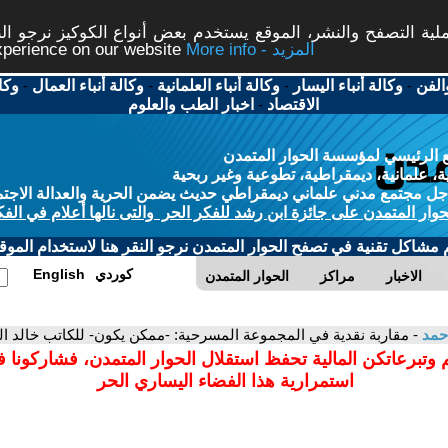
ة التصفح والنشر، الموقع يستخدم بعض أنواع الكوكيز نرجو النق
More info - المزيد
experience on our website
الفن
-
وكالة أنباء اليسار
-
وكالة أنباء العلمانية
-
وكالة أنباء العمال
-
وكا
الاقتصاد
-
اخبار الطب والعلوم
 الرئيسي لمؤسسة الحوار المتمدن
، علمانية، ديمقراطية، تطوعية وغير ربحية
ل مجتمع مدني علماني ديمقراطي حديث يضمن الحرية والعدالة الاجتم
حوار المتمدن على جائزة ابن رشد للفكر الحر والتى نالها أعلام في الفك
م مشاكل تقنية في تصفح الحوار المتمدن نرجو النقر هنا لاستخدام الموقع
كوردي
English
الاخبار
مراكز
الحوار المتمدن
أحمد
- مقاربة نقدية في المجموعة المسرحية: -ممكن يكون- للكاتب خالد ال
 وتبرعاتكن المالية تحفظ استقلال الحوار المتمدن، فشاركونا 
استمرارية هذا الفضاء اليساري الحر