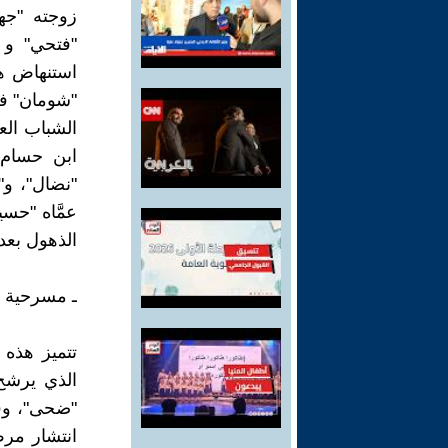
زوجته "جها
"فتحي" و 
استنهاض ه
"شومان" في
الشباب العر
ابن حسام،
"نضال"، و"
عمَّاه "حس
الذهول بعد
ـ مسرحية 
تتميز هذه
الذي يرشح 
"ضحى"، وف
انتشار مرض