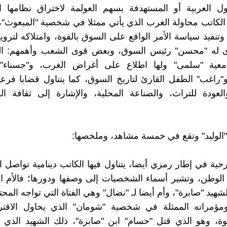
ل العربية أو المستهدفة بسهم العولمة لاختراق نظامها ال
كاتب محاولة الغرب الذي يأتي ممثلا في شخصية "المبعوث"،
تنفيذ سياسة الأمر الواقع على السوق بالقوة، وامتلاكه لتروي
 له "محسن" رئيس السوق، وبعض قوى الشعب وأهمهم: الم
جامعية "سلمى" ولها اطلاع على أغراض الغرب، و"حسناء" 
"راغب" الطفل القارئ لتاريخ السوق، كما يتناول قضايا فرعي
العودة للتراث، والصناعة المحلية، والإشارة إلى ثقافة ال
الوليد" وتقع في خمسة مشاهد، وملخصها:
حية في إطار رمزي أيضا، يتناول فيها الكاتب دينامية تواصل ا
الوطن، وتشير أسماء الشخصيات إلى وصفها ودورها؛ فالأم ا
شهيد "صابرة"، وأم أيضا لـ "نضال" وهي الفتاة التي تواجه المحت
مؤمراته الممثلة في شخصية "شومان" الذي يحاول الاقترا
نوة، وهو الذي قتل "حسام" ابن "صابرة"، ذلك الشهيد الذي