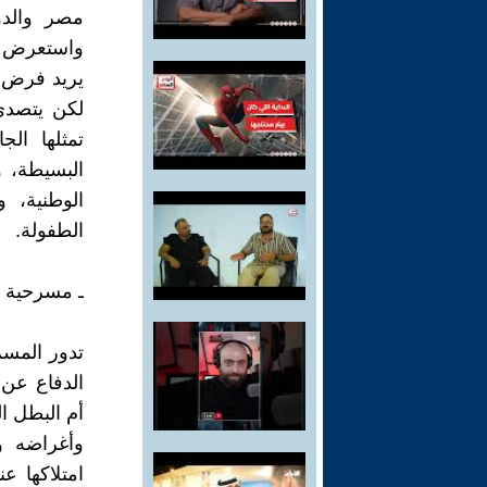
مصر والدو
واستعرض ال
يريد فرض و
لكن يتصدى
تمثلها ال
البسيطة، و
الوطنية، و
الطفولة.
ـ مسرحية "
تدور المسر
الدفاع عن 
أم البطل ال
وأغراضه و
امتلاكها ع