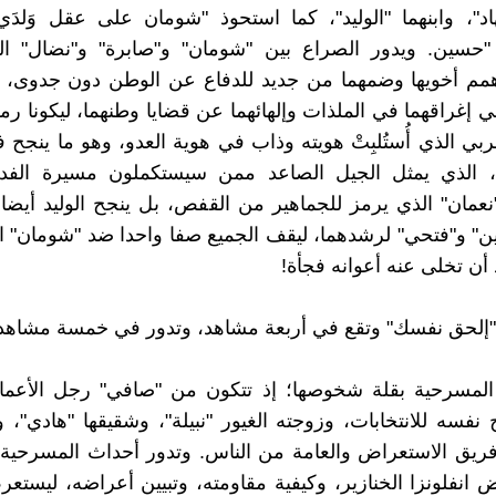
د"، وابنهما "الوليد"، كما استحوذ "شومان على عقل وَلدَي
"حسين. ويدور الصراع بين "شومان" و"صابرة" و"نضال" ال
مم أخويها وضمهما من جديد للدفاع عن الوطن دون جدوى، ب
 إغراقهما في الملذات وإلهائهما عن قضايا وطنهما، ليكونا ر
بي الذي أُستُلبِتْ هويته وذاب في هوية العدو، وهو ما ينجح في
 الذي يمثل الجيل الصاعد ممن سيستكملون مسيرة الفدا
نعمان" الذي يرمز للجماهير من القفص، بل ينجح الوليد أيضا
ين" و"فتحي" لرشدهما، ليقف الجميع صفا واحدا ضد "شومان" ا
 أن تخلى عنه أعوانه فجأة!
"إلحق نفسك" وتقع في أربعة مشاهد، وتدور في خمسة مشاهد
 المسرحية بقلة شخوصها؛ إذ تتكون من "صافي" رجل الأعما
نفسه للانتخابات، وزوجته الغيور "نبيلة"، وشقيقها "هادي"، 
ريق الاستعراض والعامة من الناس. وتدور أحداث المسرحية 
 انفلونزا الخنازير، وكيفية مقاومته، وتبيين أعراضه، ليستع