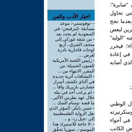
 "صابرة":
تي تحاول
اخبار الأدب والفن
عدما نجح
-
-نوفوستي-: موعد
مسابقة -إنترفيجن- في
مزين لبعض
السعودية لم يحدد بعد
ه "الوليد"
-
من شقة غوركي إلى
متحف الشرق.. أربع
ء؛ فيحرر
لوحات قاجارية نادرة
 في إعادة
تُعرض ...
-
رئيس اللجنة الأمريكية
لذي أصابه
للفنون الجميلة: من
المقرر الانتهاء من ...
-
اكتشافات أثرية جديدة
في ألتاي تكشف أسرار
:
حضارتي بازيريك وأفا ...
-
لم يرغب أحد في نيله
خلال عهد بطرس الأكبر..
ما قصة -وسام السك ...
ل الوطني
-
حسن بايكر: المؤثر الذي
وسكرتيرته
نقل الرواية الفلسطينية
إلى -جيل زد- و ...
في أجواء
-
-لا حاجة للاستيراد هذا
رض الكاتب
الموسم-.. سوريا تحقّق