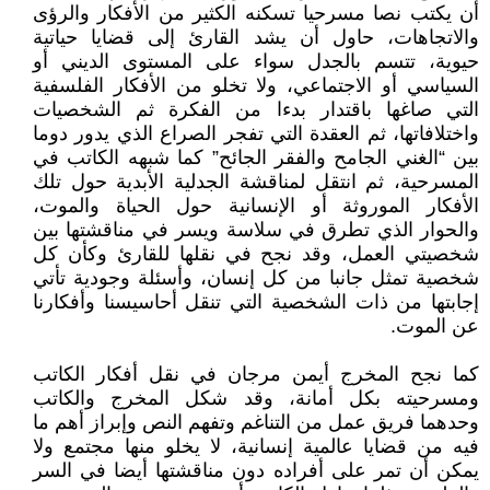
أن يكتب نصا مسرحيا تسكنه الكثير من الأفكار والرؤى
والاتجاهات، حاول أن يشد القارئ إلى قضايا حياتية
حيوية، تتسم بالجدل سواء على المستوى الديني أو
السياسي أو الاجتماعي، ولا تخلو من الأفكار الفلسفية
التي صاغها باقتدار بدءا من الفكرة ثم الشخصيات
واختلافاتها، ثم العقدة التي تفجر الصراع الذي يدور دوما
بين “الغني الجامح والفقر الجائح” كما شبهه الكاتب في
المسرحية، ثم انتقل لمناقشة الجدلية الأبدية حول تلك
الأفكار الموروثة أو الإنسانية حول الحياة والموت،
والحوار الذي تطرق في سلاسة ويسر في مناقشتها بين
شخصيتي العمل، وقد نجح في نقلها للقارئ وكأن كل
شخصية تمثل جانبا من كل إنسان، وأسئلة وجودية تأتي
إجابتها من ذات الشخصية التي تنقل أحاسيسنا وأفكارنا
عن الموت.
كما نجح المخرج أيمن مرجان في نقل أفكار الكاتب
ومسرحيته بكل أمانة، وقد شكل المخرج والكاتب
وحدهما فريق عمل من التناغم وتفهم النص وإبراز أهم ما
فيه من قضايا عالمية إنسانية، لا يخلو منها مجتمع ولا
يمكن أن تمر على أفراده دون مناقشتها أيضا في السر