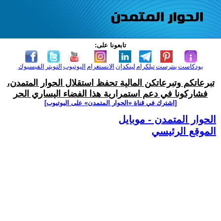
تابعونا على:
بودكاست
بنترست
تيلكرام
لينكدإن
الانستغرام
اليوتيوب
التويتر
الفيسبوك
تبرعاتكم وتبرعاتكن المالية تحفظ استقلال الحوار المتمدن،
فشاركونا في دعم استمرارية هذا الفضاء اليساري الحر
[اشترك في قناة ‫«الحوار المتمدن» على اليوتيوب]
الحوار المتمدن - موبايل
الموقع الرئيسي