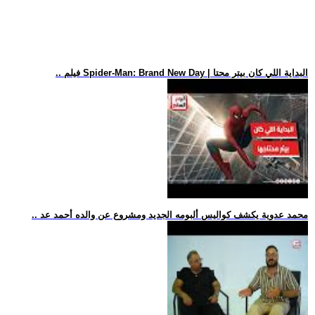
.. فيلم Spider-Man: Brand New Day | البداية اللي كان بيتر محتا
.. محمد عدوية يكشف كواليس ألبومه الجديد ومشروع عن والده أحمد عد