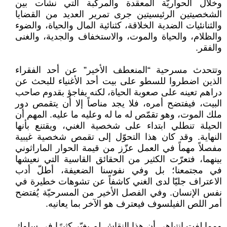
وخلال الحواريّة المعقدة والمركّبة التي نشأت بين
الشخصيتين الرئيسيتين جرى تمرير العديد من القضايا
والثنانئيات الضدية الخلاقة، كثنائية المال والحياة، والضوء
والظلام، والحياة والموت، والاستخفاف والجدية، والغنى
والفقر.
وتتحدث مسرحية “المنعطف الأخير” عن أحد الفقراء
الذين اضطروا للسطو على بيت أحد الأغنياء للبحث عن
دراهم تعينه على صعوبة الحياة، لكنه يفاجؤ بقدوم صاحب
البيت، فيفتضح أمره، فلا يجد مناصاً إلا أن يتقمص دور
ملك الموت، وهو تقمّص له ما له وعليه ما عليه. المهم أن
الحيلة تنطلي ابتداء على شخصية الغني، ويقتنع بأنها
النهاية. وقد كان هذا التحوّل إلى تقمص شخصية غيبية
مفصلاً مهماً في العمل عزّز من قيمة الحوار الماراثوني
بينهما، فتعرّت الكثير من الحقائق القاسية التي نعيشها
في مجتمعنا؛ بل وفي نفوسنا الضعيفة، أطلّ أدب
الاعتراف جليّا لدى الغني كاشفاً عن تشوهات خطيرة في
نفس الإنسان. وفي الفصل الأخير من المسرحيّة يُفتضح
أمر اللص الفيلسوف فيعترف هو الآخر بما يعانيه.
ومما لفت انتباهي أن هذا النقاش لم يغيّر كثيرًا في سلوك