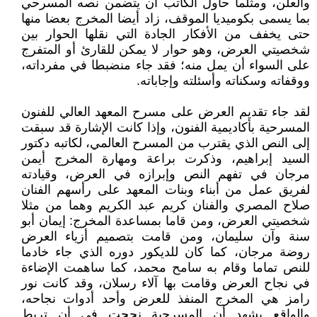
والعلن، ومثلما حاول الكاتب أن يتضمن نصه المسرحي
بما يسمى بكوميديا الموقف، زاد أيضا المخرج بعضا منها
حتى يخفف من الأفكار الجادة التي نقلها الحوار بين
شخصيتي العرض، وهو حوار لا يمكن للقارئ أو المتفرج
على السواء أن يمل منه؛ فقد جاء منضبطا في مفرداته،
ووقفاته وسكناته وأسئلته وإجاباته.
لقد جاء تقديم العرض على مسرح المعهد العالي للفنون
المسرحية بأكاديمية الفنون، وإذا كانت الإشارة قد سبقت
إلى النص الذي يقترب من المسرح العالمي، لكاتبه دكتور
السيد إبراهيم، وذكرت براعة ومهارة المخرج أيمن
مرجان في تفهم النص وإبرازه في العرض، وقيادته
لفريق عمل من أبناء وبنات المعهد على رأسهم الفنان
صلاح المصري والفنان كريم عبد الكريم وهما من مثلا
شخصيتي العرض، ومن قاما بمساعدة المخرج: إيمان أبو
سنة وآن سليمان، ومن قامت بتصميم أزياء العرض
روضة مرجان، كما كان للديكور دوره الذي جاء خادما
للنص تماما وقام به سامح محمد، كما ساهمت الإضاءة
في نجاح العرض وقامت بها آلاء رسلان، وقد كانت نور
رامز هي المخرج المنفذ للعرض وأحد أدوات نجاحه،
والواقع يشهد أن المسرحية نجحت في أن تربط