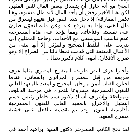
الغنيّ مع أنه حاول أن يتصدق ببعض المال للص الفقير،
لكن هذا الأخير رفض أن يأخذ المال لأنه مال مشبوه، وهنا
تكمن المفارقة؛ إذ دخل هذه اللص قبل هنيهةٍ ليسرق من
مال الغني، وإذا به يترفع عنه وعن ماله لتحوّل طارئ
على نفسيته وقناعاته. ومما يؤخذ على هذه المسرحية
عدم تناسب الموسيقى مع الأحداث، وحاجة الممثلين إلى
تدريب على التلفظ الصحيح والمؤثر، إلا أنها تبقى من
الأعمال المقنعة التي قدمت نمطا ثالثا من الصراع إلا وهو
صراع الأفكار). انتهى كلام دكتور نضال.
وأخيرا عرف النص طريقه للمتفرج المصري مثلما عرف
طريقه من قبل للمتفرج الجزائري والعماني، عندما
اختاره الفنان أيمن مرجان المخرج والمعيد بالمعهد العالي
للفنون المسرحية مشروعا للتخرج في مرحلة الدبلوم،
وبموافقة وإشراف أستاذ دكتور سيد خاطر رئيس قسم
التمثيل والاخراج بالمعهد العالي للفنون المسرحية
بأكاديمية الفنون، وقد تم تقديمه بالفعل على خشبة
مسرح المعهد.
لقد نجح الكاتب المسرحي دكتور السيد إبراهيم أحمد في