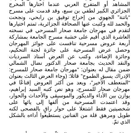
المشاهد أو المتفرج العربي عندما اختارها المخرج
الجزائري الكبير لطفي بن سبع، وقد قدمت على مسرح
“باتنة” الجهوي من إخراج توفيق بن رابحي، ونجحت
والحمد لله وكتبت عنها الصحافة الجزائرية، ثمتم اختيارها
لتقدم في مهرجان جامعة صحار المسرحي في نسخته
العاشرة الذي أقيم على خشبة مسرح الجامعة بمشاركة
أربعة عروض مسرحية تنافست على جوائز المهرجان
وحصل عرض المسرحية على جائزة لجنة التحكيم،
وجائزة الإضاءة، وكتب عن العرض أستاذ السرديات
والنقد الحديث بجامعة صحار الدكتور نضال الشمالي
ضمن مقال له بعنوان: “مهرجان جامعة صحار للمسرح:
الإدراك يسبق الطموح” قائلا: (وجاء العرض الثالث بعنوان
“المنعطف الأخير”، ويعد من أكثر العروض إقناعًا في
مهرجان صحار للمسرح، وهو نص كتبه السيد إبراهيم،
يوازن بين الأداء والديكور والموسيقى والأحداث والحوار،
وقد اعتمدت المسرحية من ألفها إلى يائها على
شخصيتين فقط اشتغلا على حوار راقٍ بالفصحى لكنه
طويل ومرهق قلة من الفنانين يستطيعوا أداءه بالشكل
الذي تمّ.