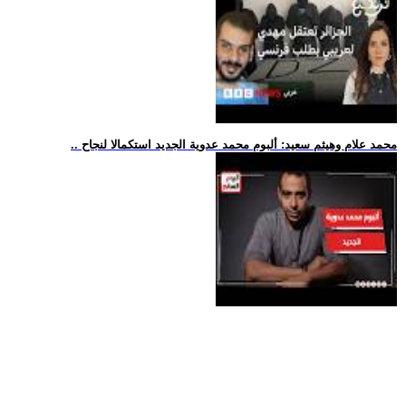
.. محمد علام وهيثم سعيد: ألبوم محمد عدوية الجديد استكمالا لنجاح