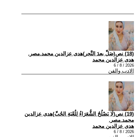
(18) نص(صَلِّ بعدَ النَّحر)هدى عزالدين محمد.مصر.
هدى عزالدين محمد
2026 / 8 / 6
الادب والفن
(19) نص(لَا يَصْلُحُ الشُّعَرَاءُ لِلُعْبَةِ الحُبِّ)هدى عزالدين
محمد.مصر.
هدى عزالدين محمد
2026 / 8 / 6