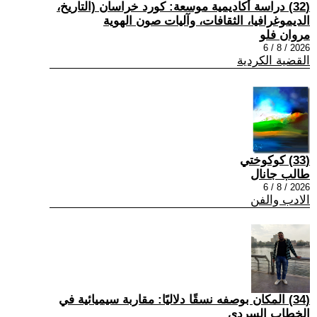
(32) دراسة أكاديمية موسعة: كورد خراسان (التاريخ،
الديموغرافيا، الثقافات، وآليات صون الهوية
مروان فلو
2026 / 8 / 6
القضية الكردية
(33) كوكوختي
طالب جانال
2026 / 8 / 6
الادب والفن
(34) المكان بوصفه نسقًا دلاليًا: مقاربة سيميائية في
الخطاب السردي