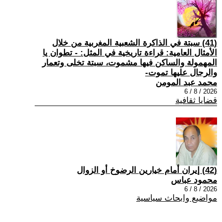
(41) سبتة في الذاكرة الشعبية المغربية من خلال
الأمثال العامية: قراءة تاريخية في المثل: - تطوان يا
المهمولة والساكن فيها مشموت، سبتة تخلى وتعمار
والرجال عليها تموت-
محمد عبد المومن
2026 / 8 / 6
قضايا ثقافية
(42) إيران أمام خيارين الرضوخ أو الزوال
محمود عباس
2026 / 8 / 6
مواضيع وابحاث سياسية