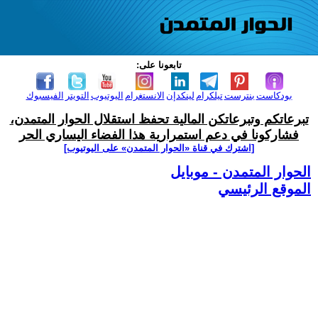
تابعونا على:
بودكاست
بنترست
تيلكرام
لينكدإن
الانستغرام
اليوتيوب
التويتر
الفيسبوك
تبرعاتكم وتبرعاتكن المالية تحفظ استقلال الحوار المتمدن،
فشاركونا في دعم استمرارية هذا الفضاء اليساري الحر
[اشترك في قناة ‫«الحوار المتمدن» على اليوتيوب]
الحوار المتمدن - موبايل
الموقع الرئيسي