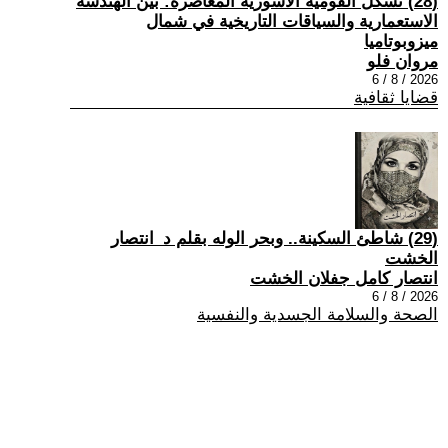
(28) تشكُّل القومية الآشورية المعاصرة: بين الهندسة
الاستعمارية والسياقات التاريخية في شمال
ميزوبوتاميا
مروان فلو
2026 / 8 / 6
قضايا ثقافية
(29) شاطئ السكينة.. وبحر الوله بقلم د_انتصار
الخشت
انتصار كامل جفلان الخشت
2026 / 8 / 6
الصحة والسلامة الجسدية والنفسية