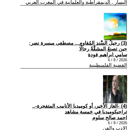
اليسار , الديمقراطية والعلمانية في المغرب العربي
(3) رحيلُ السَّندِ المُقاوم... مصطفى ميسرة نصر:
حين تصنعُ المشقَّةُ رجالًا
سامي ابراهيم فودة
2026 / 8 / 6
القضية الفلسطينية
(4) -الغاز الأخير، أو كوميديا الأنابيب المتفجرة-..
تراجيكوميديا في خمسة مشاهد
احمد صالح سلوم
2026 / 8 / 6
الادب والفن