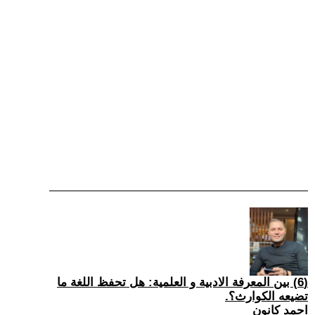
(6) بين المعرفة الادبية و العلمية: هل تحفظ اللغة ما
تضيعه الكوارث؟.
احمد كانون