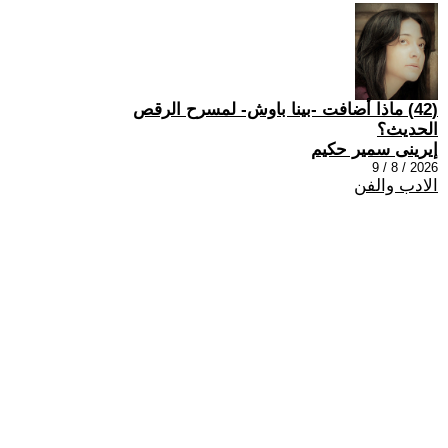
(42) ماذا أضافت -بينا باوش- لمسرح الرقص
الحديث؟
إيرينى سمير حكيم
2026 / 8 / 9
الادب والفن