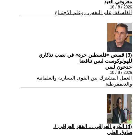
معروفي العيد
2026 / 8 / 10
الفلسفة ,علم النفس , وعلم الاجتماع
(3) قميص «فلسطين حرة» في نصب تذكاري
للهولوكوست ليس تناقضا
جدعون ليفي
2026 / 8 / 10
العمل المشترك بين القوى اليسارية والعلمانية
والديمقرطية
(4) الكرم العراقي ... الفقر العراقي !.
صادق العلي