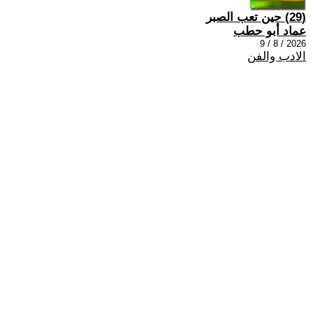
(29) حين تعب الصبر
عماد أبو حطب
2026 / 8 / 9
الادب والفن