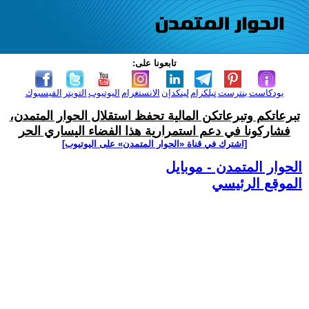
تابعونا على:
بودكاست
بنترست
تيلكرام
لينكدإن
الانستغرام
اليوتيوب
التويتر
الفيسبوك
تبرعاتكم وتبرعاتكن المالية تحفظ استقلال الحوار المتمدن،
فشاركونا في دعم استمرارية هذا الفضاء اليساري الحر
[اشترك في قناة ‫«الحوار المتمدن» على اليوتيوب]
الحوار المتمدن - موبايل
الموقع الرئيسي