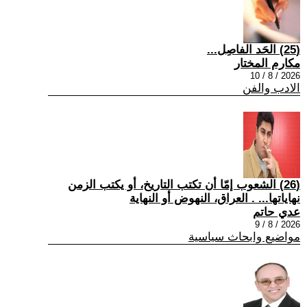
(25) الحَد الفاصِل...
مكارم المختار
2026 / 8 / 10
الادب والفن
(26) الشعوب إمّا أن تكتب التاريخ، أو يكتب الزمن
نهاياتها... . العراق، النهوض أو النهاية
عدي حاتم
2026 / 8 / 9
مواضيع وابحاث سياسية