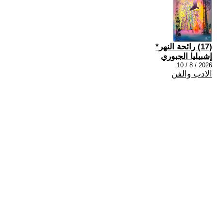
(17) رائحة النهر*
إشبيليا الجبوري
2026 / 8 / 10
الادب والفن