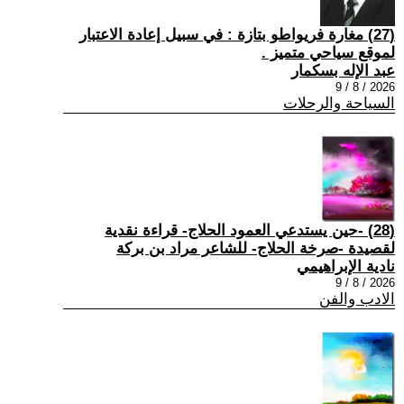
(27) مغارة فريواطو بتازة : في سبيل إعادة الاعتبار
لموقع سياحي متميز .
عبد الإله بسكمار
2026 / 8 / 9
السياحة والرحلات
(28) -حين يستدعي العمود الحلاج- قراءة نقدية
لقصيدة -صرخة الحلاج- للشاعر مراد بن بركة
نادية الإبراهيمي
2026 / 8 / 9
الادب والفن