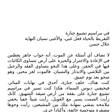
في مراسيم تشييع جنازة
التفريط بالحياة فعل غبي، والأغبى نسيان النهاية
جلال حسن
لا تضاف أي أسئلة عن الموت، أنه جواب جاهز يغطس
في الإعادة والاجترار والحيرة على أرض تتساوى الكائنات
فيها في الحفر، وعلى هذا النحو يتساوي الفقد والرحيل
بين التلاشي والاندثار والنسيان. فالموت لغز محير، وهو
صحو بعد نوم عميق.
كنت هناك، خلف جنازة، أحدق في نهايات المنائر،
فيخيفني دبوس السماء، هكذا كنت تسير في مراسيم
تشييع جنازة على بقعة من أرض ضيقة الشهيق، كأنك
رأيت الصمت يسير مع العويل، رأيت شيئاً خفيا يخفي
ملامحه يمشي بمهابة ملك بين المشيعين، رأيت وجوها
مصفرة متوجسة خائفة، وأكبادا حرى،