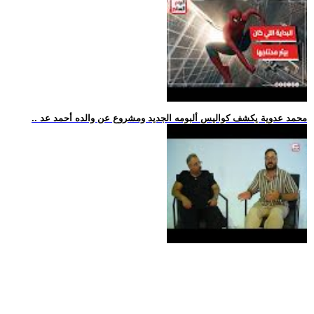
.. محمد عدوية يكشف كواليس ألبومه الجديد ومشروع عن والده أحمد عد