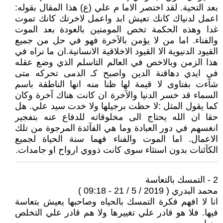
بعد التحية. لقد اختصر الاما م علي (ع) هذا المقال بقوله:
اعمل لدنياك كانك تعيش ابد واعمل لاخرتك كانك تموت
غدا وهذه الحكمة تخص المومنين بالعودة بعد الموت
والفناء. اما من لا يؤمن بالآخرة فهو في حل من جميع
القيود الدنيوية الا القيود الاخلاقية الانسانية.ان ما نراه في
هذا الزمن وبالاخص في العالم التاسلم الذي وضع عقله
في ايدي دهاقنة الدين واصبح كـ الدمى تحركه متى
شآءت بفتاوى لا قيمة لها ظنا منه انها الناطقة باسم
السماء قد خسر الدنيا والآخرة ان كانت هناك آخرة وكان
كما يقول المثل :لا حظت برجيلها ولا خدت سيد علي. هل
حقا ان الله يحتاج الى مخلوقاته للدفاع عنه بتفجير
انغسهم في دور العبادة وما هي الفآئدة المرجوة من تلك
الاعمال. اما الموت والفناء فهما سنة الحياة لجميع
الكآئنات بدون استثاء سوى كانت ذووي ارواح او جامدات.
2 - التمسك بالتعاسة
محمد البدري ( 2019 / 5 / 21 - 09:18 )
انا لا افهم فكرة التمسك بالحياه وصاحبها يعيش بتعاسة
فيها. فلا هو قادر علي تغييرها ولا هم قادر علي التخلص