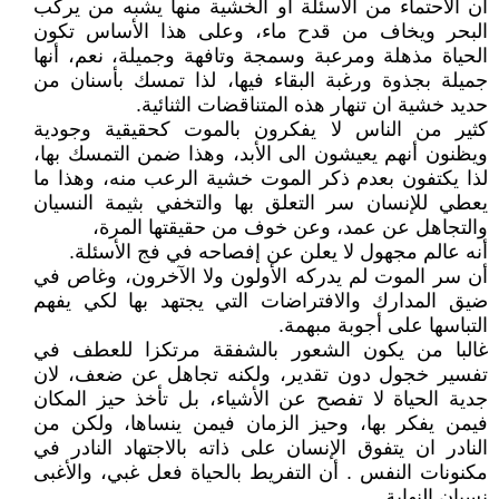
أن الاحتماء من الأسئلة أو الخشية منها يشبه من يركب
البحر ويخاف من قدح ماء، وعلى هذا الأساس تكون
الحياة مذهلة ومرعبة وسمجة وتافهة وجميلة، نعم، أنها
جميلة بجذوة ورغبة البقاء فيها، لذا تمسك بأسنان من
حديد خشية ان تنهار هذه المتناقضات الثنائية.
كثير من الناس لا يفكرون بالموت كحقيقية وجودية
ويظنون أنهم يعيشون الى الأبد، وهذا ضمن التمسك بها،
لذا يكتفون بعدم ذكر الموت خشية الرعب منه، وهذا ما
يعطي للإنسان سر التعلق بها والتخفي بثيمة النسيان
والتجاهل عن عمد، وعن خوف من حقيقتها المرة،
أنه عالم مجهول لا يعلن عن إفصاحه في فج الأسئلة.
أن سر الموت لم يدركه الأولون ولا الآخرون، وغاص في
ضيق المدارك والافتراضات التي يجتهد بها لكي يفهم
التباسها على أجوبة مبهمة.
غالبا من يكون الشعور بالشفقة مرتكزا للعطف في
تفسير خجول دون تقدير، ولكنه تجاهل عن ضعف، لان
جدية الحياة لا تفصح عن الأشياء، بل تأخذ حيز المكان
فيمن يفكر بها، وحيز الزمان فيمن ينساها، ولكن من
النادر ان يتفوق الإنسان على ذاته بالاجتهاد النادر في
مكنونات النفس . أن التفريط بالحياة فعل غبي، والأغبى
نسيان النهاية.