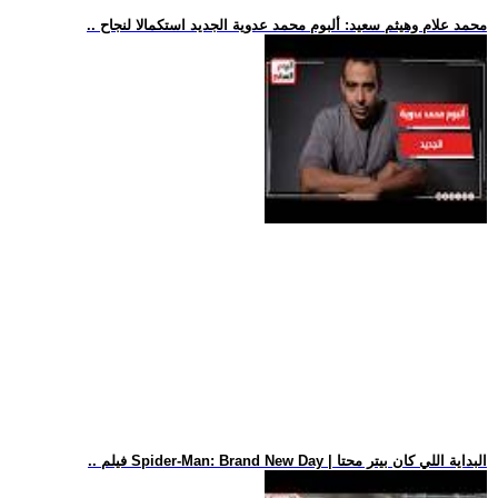
.. محمد علام وهيثم سعيد: ألبوم محمد عدوية الجديد استكمالا لنجاح
.. فيلم Spider-Man: Brand New Day | البداية اللي كان بيتر محتا