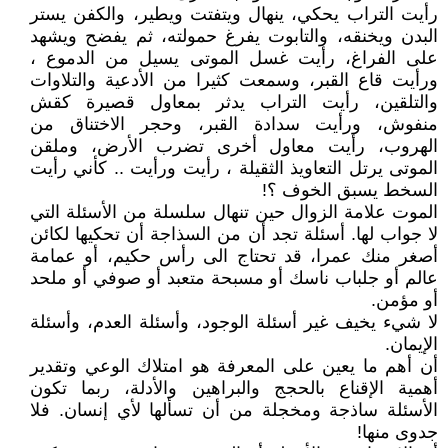
رأيت التراب يحكي، ينهال ويتفتت ويطير، والكفن يستر
البدن ويخنقه، والتابوت يفرغ حمولته، ثم يفضح ويشهد
على الفراغ، رأيت غسل الموتى يسيل من الدموع ،
ورأيت قاع القبر، وسمعت كثيرا من الأدعية والتلاوات
والتلقين، رأيت التراب يدثر بمعاول قصيرة كقش
منفوش، ورأيت سدادة القبر، وحجر الاختناق من
الهروب، رأيت معاول أخرى تضرب الأرض، وملقن
الموتى يرتل التعاويذ الثقيلة ، رأيت ورأيت .. كأني رأيت
السخط يسبق الخوف ؟!
الموت علامة الزوال حين تنهال سلسلة من الأسئلة التي
لا جواب لها. أسئلة تجد أن من السذاجة أن تحكيها لكائن
أصغر منك عمرا، قد تحتاج الى رأس حكيم، أو عمامة
عالم أو جلباب ناسك أو مسبحة متعبد أو صوفي أو ملحد
أو مؤمن.
لا شيء يخيف غير أسئلة الوجود، وأسئلة العدم، وأسئلة
الإيمان.
أن أهم ما يعين على المعرفة هو امتلاك الوعي وتقدير
أهمية الإقناع بالحجج والبراهين والأدلة، ربما تكون
الأسئلة ساذجة ومخجلة من أن تسألها لأي إنسان. فلا
جدوى منها!