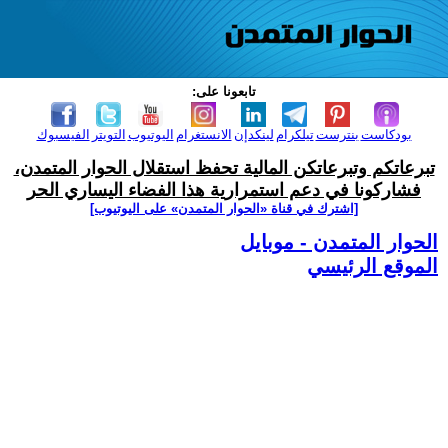
تابعونا على:
بودكاست
بنترست
تيلكرام
لينكدإن
الانستغرام
اليوتيوب
التويتر
الفيسبوك
تبرعاتكم وتبرعاتكن المالية تحفظ استقلال الحوار المتمدن،
فشاركونا في دعم استمرارية هذا الفضاء اليساري الحر
[اشترك في قناة ‫«الحوار المتمدن» على اليوتيوب]
الحوار المتمدن - موبايل
الموقع الرئيسي