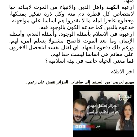
منها.
ارعبه الكهنة واهل الدين والانبياء من الموت لابقائه حيا
لامتصاص كل قطرة دم منه وكل ذرة تفكير يمتلكها،
وجعلوه عاجزا امام ما لا يقدروا هم اساسا علي مواجهته.
خدعوه بالدين كما خدعه الكون بالوجود فيه.
ارعبوه في الاسلام بأسئلة الوجود، وأسئلة العدم، وأسئلة
الإيمان وما بعد الموت فاصبح مشلولا يسلم امره لهم.
ورغم ذلك دفعوه للجهاد، اي لقتل نفسه ليتحصل الاخرون
علي مغانم هي اساسا ليست حقا لهم.
فما معني الحياة حاصة في بيئة اسلامية؟
اخر الافلام
.. مهدي لعريبي: من السينما إلى -مافيا-... الجزائر تقبض على زعيم