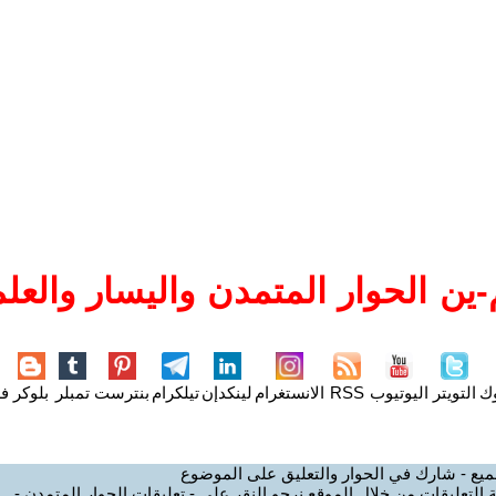
ين الحوار المتمدن واليسار والعلم
وك
التويتر
اليوتيوب
RSS
الانستغرام
لينكدإن
تيلكرام
بنترست
تمبلر
بلوكر
فل
ميع - شارك في الحوار والتعليق على الموضوع
 التعليقات من خلال الموقع نرجو النقر على - تعليقات الحوار المتمدن -