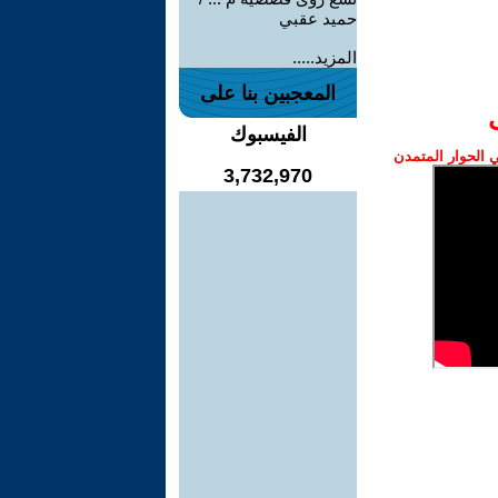
حميد عقبي
المزيد.....
المعجبين بنا على
الفيسبوك
الحوار المتمدن
3,732,970