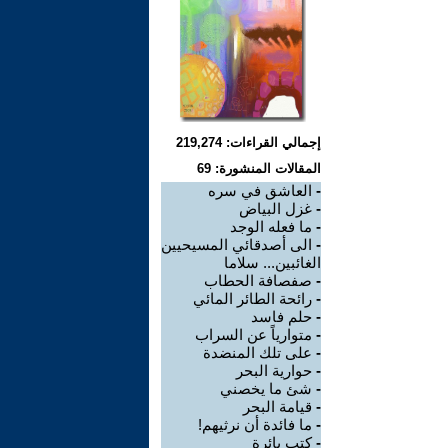
إجمالي القراءات: 219,274
المقالات المنشورة: 69
-
العاشق في سره
-
غزل البياض
-
ما فعله الوجد
-
الى أصدقائي المسيحيين
الغائبين... سلاما
-
صفصافة الحطاب
-
رائحة الطائر المائي
-
حلم فاسد
-
متوارياً عن السراب
-
على تلك المنضدة
-
حوارية البحر
-
شئ ما يخصني
-
قيامة البحر
-
ما فائدة أن نرثيهم!
-
كتب بائرة