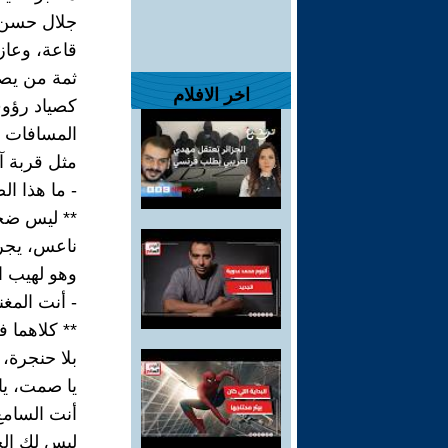
جلال حسن
قاعة، وعاز
ثمة من يصق
اخر الافلام
كصياد رؤوف
المسافات ب
مثل قربة آ
- ما هذا ا
** ليس ضجي
ناعس، يجر
وهو لهيب ال
- أنت المغ
** كلاهما 
بلا حنجرة، 
يا صمت، يا
أنت السامع
ليس لك ال