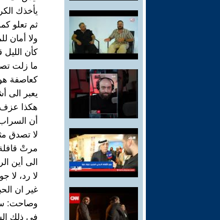
يأخذك الكر
ثم تعلو كم
ولا أمان لل
كأن الليل ق
ما زلت تصد
كعاصفة هوج
يعبر الى أ
هكذا عزف 
أن السراب 
لا تصدق مث
مرتْ قافلة
الى أين ال
لا رد، لا ج
غير ان الح
وصاحت: سوف
في ذلك الس