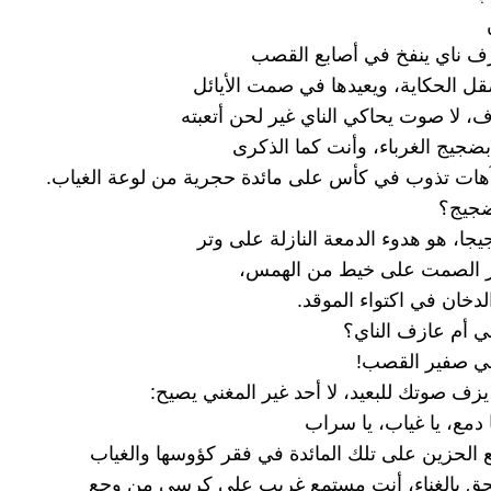
ف ناي ينفخ في أصابع القصب
ل الحكاية، ويعيدها في صمت الأيائل
، لا صوت يحاكي الناي غير لحن أتعبته
ضجيج الغرباء، وأنت كما الذكرى
هات تذوب في كأس على مائدة حجرية من لوعة الغياب.
لضجيج؟
جا، هو هدوء الدمعة النازلة على وتر
 الصمت على خيط من الهمس،
دخان في اكتواء الموقد.
ني أم عازف الناي؟
في صفير القصب!
يزف صوتك للبعيد، لا أحد غير المغني يصيح:
 دمع، يا غياب، يا سراب
 الحزين على تلك المائدة في فقر كؤوسها والغياب
حق بالغناء، أنت مستمع غريب على كرسي من وجع