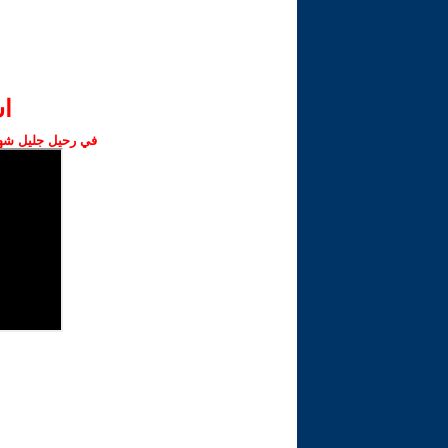
ا‫
في رحيل جليل شهبا