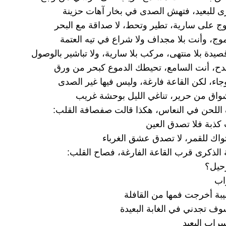
ى للبعيد، فتهش الصدى في بخار آهات حزينة
وج على سارية، تطير وتحط، لا صداقة مع البحر
موج، وأنت بلا مجداف ولا شراع في تيه العتمة
صيدة بلا منتهى، مركب بلا سارية، ولا تباشير بالوصول
ح، أنت السامع، تحيطك الدموع كبحر من ورق
اء، لكن القاعة فارغة، وليس فيها غير الصدى
شواق من حرير، تناغي الليل بوحشة غريب
اللحن في النعاس، هكذا قالت صفصافة القلب:
كذبة فلا تصدق العين
واك للقمر، لا تصدق عشق الغرباء
 الذكرى قرب القاعة الفارغة، فصاح القلب:
رحيل؟
واب
بيبة أخرجت فمها من القافلة
 تجدني في الغابة البعيدة
راب البعيد