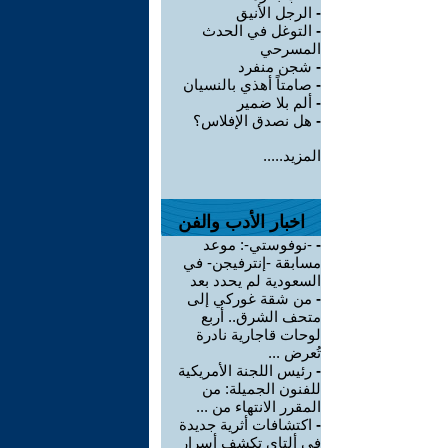
-
الرجل الأنيق
-
التوغل في الحدث
المسرحي
-
شجن منفرد
-
صامتاً أهذي بالنسيان
-
ألم بلا ضمير
-
هل نصدق الإفلاس؟
المزيد.....
اخبار الأدب والفن
-
-نوفوستي-: موعد
مسابقة -إنترفيجن- في
السعودية لم يحدد بعد
-
من شقة غوركي إلى
متحف الشرق.. أربع
لوحات قاجارية نادرة
تُعرض ...
-
رئيس اللجنة الأمريكية
للفنون الجميلة: من
المقرر الانتهاء من ...
-
اكتشافات أثرية جديدة
في ألتاي تكشف أسرار