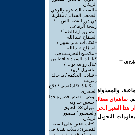
الريكان
-
القصة الشاعرة والوعي
الجمعي الحداثي/ مقاربة
في دور القصة الش ... /
ربيحة الرفاعي
-
تصاوير لية الظمأ /
السمّاح عبد الله
-
ثلاثاءات عابر سبيل /
السمّاح عبد الله
-
ملامــح التجريــب في
كتابـات السيـد حـافظ من
Transl
خلال روايته يو ... /
سلسبيل كريبع
-
قناديل الحكمة / د. خالد
زغريت
-
حكاياتْ تَكاد تُنسى / فلاح
اعية، والمساواة
العيفاري
-
وعي ـ قصص قصيرة جدا
م.
ساهم/ي معنا!
/ حسين جداونه
رار هذا المنبر الحر
-
ديوان 23 الحاوي
والعصفور / منصور
معلومات التحويل
الريكان
-
كتاب «عين على القصة
القصيرة: تأملات نقدية في
تسع رؤى قصصية م ... /