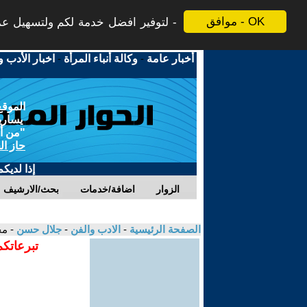
موافق - OK
لتوفير افضل خدمة لكم ولتسهيل عملي
أخبار عامة
-
وكالة أنباء المرأة
-
اخبار الأدب و
الموقع
يسارية
"من أج
حاز ال
إذا لديك
الزوار
اضافة/خدمات
بحث/الارشيف
الصفحة الرئيسية
-
الادب والفن
-
جلال حسن
- مح
تبرعاتكم