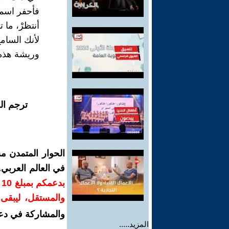
فأحفر اسمي
أنتظرْ، ما 
لأنك السام
وريشة هذه 
ترجم ال
الحوار المتمدن م
في العالم العربي
ب
والمستقل، ليبقى ص
والمشاركة في دع
المزيد.....