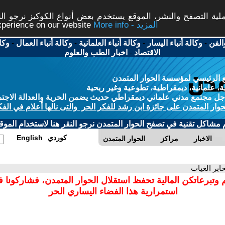
ة التصفح والنشر، الموقع يستخدم بعض أنواع الكوكيز نرجو النق
More info - المزيد
experience on our website
الفن
-
وكالة أنباء اليسار
-
وكالة أنباء العلمانية
-
وكالة أنباء العمال
-
وكا
الاقتصاد
-
اخبار الطب والعلوم
 الرئيسي لمؤسسة الحوار المتمدن
، علمانية، ديمقراطية، تطوعية وغير ربحية
ل مجتمع مدني علماني ديمقراطي حديث يضمن الحرية والعدالة الاجتم
حوار المتمدن على جائزة ابن رشد للفكر الحر والتى نالها أعلام في الفك
م مشاكل تقنية في تصفح الحوار المتمدن نرجو النقر هنا لاستخدام الموقع
كوردي
English
الاخبار
مراكز
الحوار المتمدن
ابر الغياب
 وتبرعاتكن المالية تحفظ استقلال الحوار المتمدن، فشاركونا 
استمرارية هذا الفضاء اليساري الحر