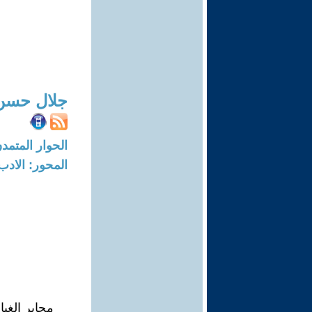
جلال حسن
الحوار المتمدن-العدد: 5912 - 18
المحور: الادب
محابر الغي