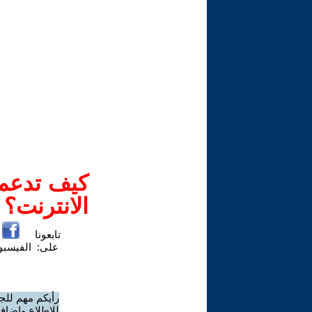
كيف تدعم-
الانترنت؟
تابعونا
على:
الفيسب
رأيكم مهم للج
للاطلاع وإضافة