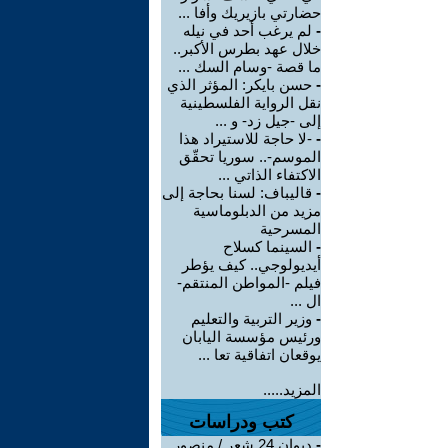
حضارتي بازيريك وأفا ...
-
لم يرغب أحد في نيله
خلال عهد بطرس الأكبر..
ما قصة -وسام السك ...
-
حسن بايكر: المؤثر الذي
نقل الرواية الفلسطينية
إلى -جيل زد- و ...
-
-لا حاجة للاستيراد هذا
الموسم-.. سوريا تحقّق
الاكتفاء الذاتي ...
-
قاليباف: لسنا بحاجة إلى
مزيد من الدبلوماسية
المسرحية
-
السينما كسلاح
أيديولوجي.. كيف يؤطر
فيلم -المواطن المنتقم-
ال ...
-
وزير التربية والتعليم
ورئيس مؤسسة اليابان
يوقعان اتفاقية تعا ...
المزيد.....
كتب ودراسات
-
ديوان 24 شعر / منصور