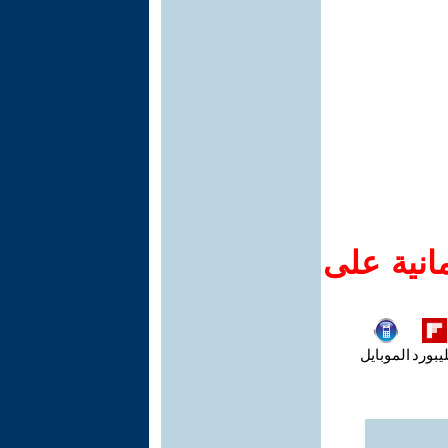
انية على
يبورد
الموبايل