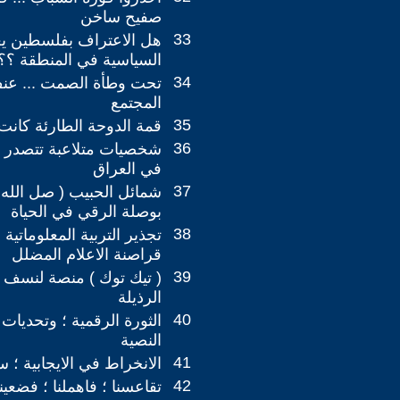
صفيح ساخن
33
هل الاعتراف بفلسطين يعي
السياسية في المنطقة ؟؟
34
تحت وطأة الصمت ... عنف
المجتمع
35
قمة الدوحة الطارئة كان
36
شخصيات متلاعبة تتصدر ا
في العراق
37
شمائل الحبيب ( صل الله 
بوصلة الرقي في الحياة
38
تجذير التربية المعلوماتية 
قراصنة الاعلام المضلل
39
( تيك توك ) منصة لنسف 
الرذيلة
40
الثورة الرقمية ؛ وتحديات م
النصية
41
الانخراط في الايجابية ؛ س
42
تقاعسنا ؛ فاهملنا ؛ فضعينا