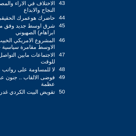
43
الاختلاف في الاراء والمص
النجاح والابداع
44
حاضرك هوعمرك الحقيقي .
45
شرق اوسط جديد وفق م
ابراهام) الصهيوني
46
المشروع الامريكي الخبي
الاوسط مقامرة سياسية 
47
الاجتماعات مابين التواصل
للوقت
48
لا للمساومة على رواتب 
49
فوضى الالقاب .. جنون 
عظمة
50
تقويض البيت الكردي غدرا