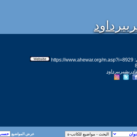
بيرداود
htt
قادربشيربيرداود
عرض المواضيع