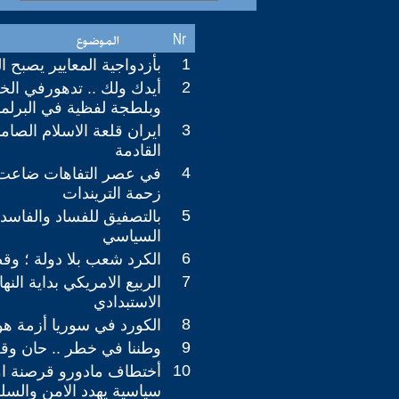
1
بأزدواجية المعايير يصبح 
2
أيدك ولك .. تدهورفي ال
وبلطجة لفظية في البرلما
3
ايران قلعة الاسلام الصامد
القادمة
4
في عصر التفاهات ضاعت 
زحمة التريندات
5
بالتصفيق للفساد والفاسد
السياسي
6
الكرد شعب بلا دولة ؛ وقض
7
الربيع الامريكي بداية النه
الاستبدادي
8
الكورد في سوريا أزمة ه
9
وطننا في خطر .. حان وق
10
أختطاف مادورو قرصنة ام
سياسية يهدد الامن والسل