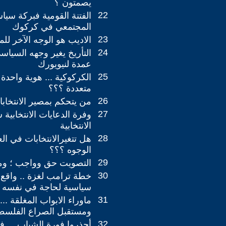
يصمتون ؟
22
الفتنة القومية فبركة سيا
المجتمعي في كركوك
23
الاديب هو الوجه الآخر لل
24
التأريخ يغير وجهه السياس
عمدة لنيويورك
25
الكركوكية ... هوية واحد
متعددة ؟؟؟
26
من يتحكم بمصير الانتخاب
27
وفرة الدعايات الانتخابية س
الانتخابية
28
هل تتغيرالانتخابات في ال
الوجوه ؟؟؟
29
التصويت حق وواجب ؛ و
30
خطة ترامب لغزة .. واقع
سياسية لحاجة في نفسه
31
ماوراء الابواب المغلقة ...
ومستقبل الصراع الفلسطي
32
أحذروا فورة الشباب ... 