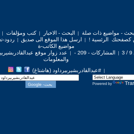
حث - مواضيع ذات صلة
البحث - الاخبار
كتب ومؤلفات
 كصفحتك الرئسية !
ارسل هذا الموقع الى صديق
ردود-تع
مواضيع الكاتب-ة
المشاركات - 209 -
عدد زوار موقع عبدالقادربشيربيرداود 
والمعلومات
#عبدالقادربشيربيرداود (هاشتاغ)
Tra
Powered by