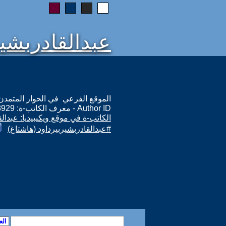
عبدالقادربشير
الموقع الفرعي في الحوار المتمدن: ps://www.ahewar.org/m.asp?i=8929
Author ID - معرف الكاتب-ة: 8929
الكاتب-ة في موقع ويكيبيديا: عبدال
#عبدالقادربشيربيرداود (هاشتاغ)