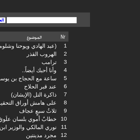
1
(عبد الهادي ويوحنا وشلوم
2
الهروب القذر
3
ترامب
4
وأنا أحبك أيضاً..
5
ساعة مع الحجاج بن يوس
6
عند قبر الحلاج
7
ذاكرة التل (الإيشان)
8
على هامش أوراق التحقي
9
ثلاثُ سبعٍ عجاف
10
خطابٌ أموي بلسان علَويّ
11
نوري المالكي والوزير ابن 
12
مجرد مدينتين