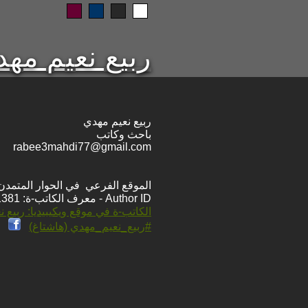
ربيع نعيم مه
ربيع نعيم مهدي
باحث وكاتب
rabee3mahdi77@gmail.com
الموقع الفرعي في الحوار المتمدن: ps://www.ahewar.org/m.asp?i=11381
Author ID - معرف الكاتب-ة: 11381
الكاتب-ة في موقع ويكيبيديا: ربيع 
#ربيع_نعيم_مهدي (هاشتاغ)