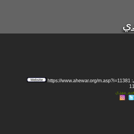
دي
htt
نعيم مهدي