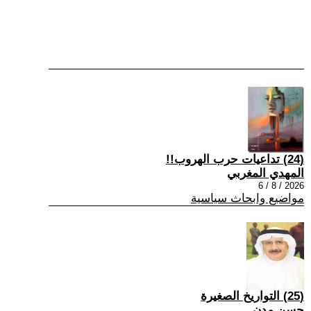
(24) تداعيات حرب الهروب!!
المهدي المغربي
2026 / 8 / 6
مواضيع وابحاث سياسية
(25) التواريخ الصغيرة
حسن مدن