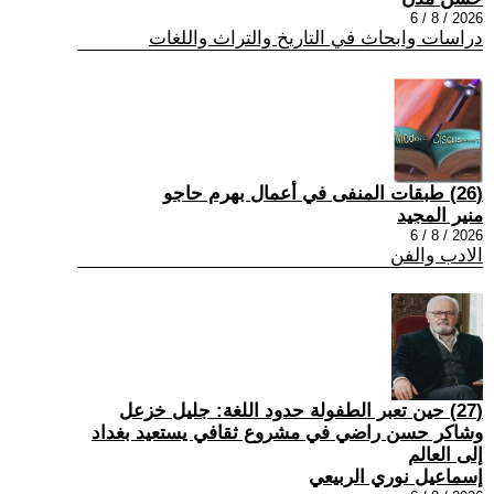
2026 / 8 / 6
دراسات وابحاث في التاريخ والتراث واللغات
(26) طبقات المنفى في أعمال بهرم حاجو
منير المجيد
2026 / 8 / 6
الادب والفن
(27) حين تعبر الطفولة حدود اللغة: جليل خزعل
وشاكر حسن راضي في مشروع ثقافي يستعيد بغداد
إلى العالم
إسماعيل نوري الربيعي