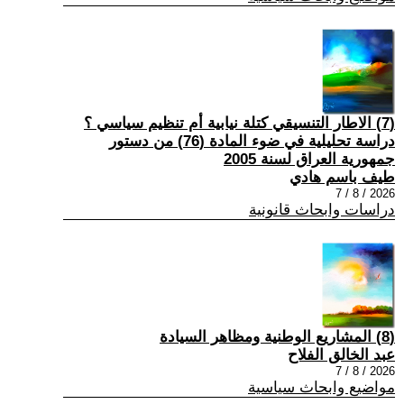
(7) الاطار التنسيقي كتلة نيابية أم تنظيم سياسي ؟
دراسة تحليلية في ضوء المادة (76) من دستور
جمهورية العراق لسنة 2005
طيف باسم هادي
2026 / 8 / 7
دراسات وابحاث قانونية
(8) المشاريع الوطنية ومظاهر السيادة
عبد الخالق الفلاح
2026 / 8 / 7
مواضيع وابحاث سياسية