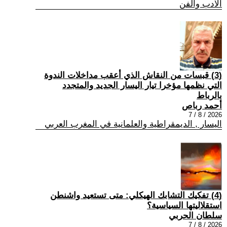
الادب والفن
(3) قبسات من النقاش الذي أعقب مداخلات الندوة
التي نظمها مؤخرا تيار اليسار الجديد والمتجدد
بالرباط
أحمد رباص
2026 / 8 / 7
اليسار , الديمقراطية والعلمانية في المغرب العربي
(4) تفكيك التشابك الهيكلي: متى تستعيد واشنطن
استقلاليتها السياسية؟
سلطان الحربي
2026 / 8 / 7