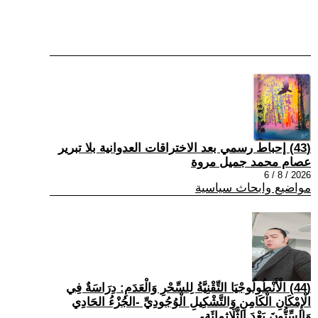
(43) إحباط رسمي بعد الاختراقات العدوانية بلا تبرير
عصام محمد جميل مروة
2026 / 8 / 6
مواضيع وابحاث سياسية
(44) الْأَنْطُولُوجْيَا التِّقْنِيَّةُ لِلسِّحْرِ وَالْعَدَمِ: دِرَاسَةٌ فِي
الْإِمْكَانِ الْكَامِنِ وَالتَّشْكِيلِ الْوُجُودِيِّ -الجُزْءُ الحَادِي
وَالسِّتُّونَ بَعْدَ الثَّلَاثِمِائَةِ-