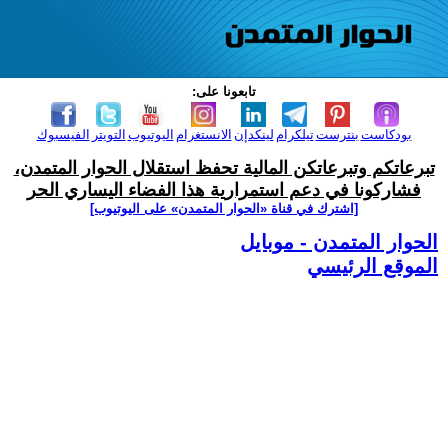
تابعونا على:
بودكاست
بنترست
تيلكرام
لينكدإن
الانستغرام
اليوتيوب
التويتر
الفيسبوك
تبرعاتكم وتبرعاتكن المالية تحفظ استقلال الحوار المتمدن،
فشاركونا في دعم استمرارية هذا الفضاء اليساري الحر
[اشترك في قناة ‫«الحوار المتمدن» على اليوتيوب]
الحوار المتمدن - موبايل
الموقع الرئيسي