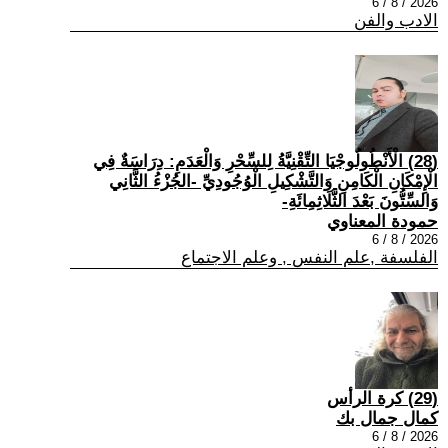
2026 / 8 / 6
الادب والفن
(28) الْأَنْطُولُوجْيَا التِّقْنِيَّةُ لِلسِّحْرِ وَالْعَدَمِ: دِرَاسَةٌ فِي
الْإِمْكَانِ الْكَامِنِ وَالتَّشْكِيلِ الْوُجُودِيِّ -الجُزْءُ الثَّانِي
وَالسِّتُّونَ بَعْدَ الثَّلَاثِمِائَةِ-
حمودة المعناوي
2026 / 8 / 6
الفلسفة ,علم النفس , وعلم الاجتماع
(29) كرة الرأس
كمال جمال بك
2026 / 8 / 6