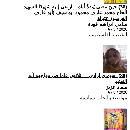
(38) حينَ مضى يُنقذُ أباه... ارتقى إليه شهيدًا الشهيد
الحاج محمد عارف محمود أبو سيف (أبو عارف –
الغريب) اغتيالة
سامي ابراهيم فودة
2026 / 8 / 6
القضية الفلسطينية
(39) -سيمای آزادي-... ثلاثون عاما في مواجهة آلة
التعتيم
سعاد عزيز
2026 / 8 / 6
مواضيع وابحاث سياسية