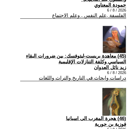
حمودة المعناوي
2026 / 8 / 6
الفلسفة ,علم النفس , وعلم الاجتماع
(45) معاهدة بريست-ليتوفسك: بين ضرورات البقاء
السياسي وكلفة التنازلات الإقليمية
زيد نائل العدوان
2026 / 8 / 6
دراسات وابحاث في التاريخ والتراث واللغات
(46) هجرة المغرب الى اسبانيا
فوزية بن حورية