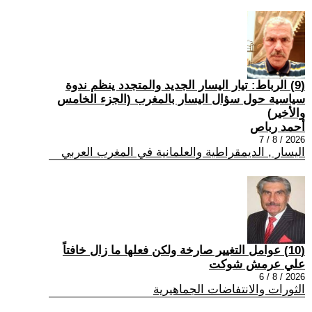
(9) الرباط: تيار اليسار الجديد والمتجدد ينظم ندوة
سياسية حول سؤال اليسار بالمغرب (الجزء الخامس
والأخير)
أحمد رباص
2026 / 8 / 7
اليسار , الديمقراطية والعلمانية في المغرب العربي
(10) عوامل التغيير صارخة ولكن فعلها ما زال خافتاً
علي عرمش شوكت
2026 / 8 / 6
الثورات والانتفاضات الجماهيرية