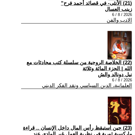
(21) الأنثى- في قصائد أحمد فرح”
زينب العسال
2026 / 8 / 6
الادب والفن
(22) الخلاصة الروحية من سلسلة كتب محادثات مع
الله | الجزء المائة وثلاثة
نيل دونالد والش
2026 / 8 / 6
العلمانية، الدين السياسي ونقد الفكر الديني
(23) حين استيقظ رأس المال داخل الإنسان .. قراءة
ماركسية ثورية في نظرية العمل غير المادي عند