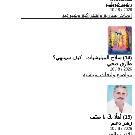
رشيد غويلب
2026 / 8 / 10
ابحاث يسارية واشتراكية وشيوعية
(14) سلاح الميليشيات.. كيف سينتهي؟
طارق فتحي
2026 / 8 / 10
مواضيع وابحاث سياسية
(15) أهلًا بكَ يا صيْف
زهير دعيم
2026 / 8 / 10
الادب والفن