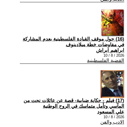
(16) حول موقف القيادة الفلسطينية بعدم المشاركة
في مفاوضات خطة ميلادينوف
ابراهيم ابراش
2026 / 8 / 10
القضية الفلسطينية
(17) فيلم - حكاية ضبابية- قصة عن عائلات نجت من
المآسي وتأمل متماسك في الروح الوطنية
علي المسعود
2026 / 8 / 10
الادب والفن