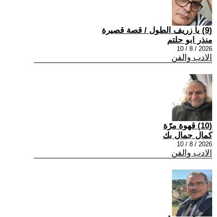
(9) يا زريف الطول / قصة قصيرة
منذر ابو حلتم
2026 / 8 / 10
الادب والفن
(10) قهوة مرّة
كمال جمال بك
2026 / 8 / 10
الادب والفن