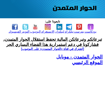
تابعونا على:
بودكاست
بنترست
تيلكرام
لينكدإن
الانستغرام
اليوتيوب
التويتر
الفيسبوك
تبرعاتكم وتبرعاتكن المالية تحفظ استقلال الحوار المتمدن،
فشاركونا في دعم استمرارية هذا الفضاء اليساري الحر
[اشترك في قناة ‫«الحوار المتمدن» على اليوتيوب]
الحوار المتمدن - موبايل
الموقع الرئيسي