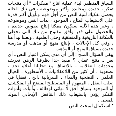
السياق المنطقي لبدء عملية انتاج " مفكرات " أي منتجات
تفكر ، جديدة ومحايدة وأكثر موضوعية ، في تلك الحالة
يحصل تفكيك لبنية النص من أجل فهم وتأويل أكثر قدرة
على الاستيعاب المتاح ، الموجود ، بذات النص وموضوعه
، وعبر هذه الآلية سيكون ممكنا إنتاج نصوص جديدة ،
والحصول على قدر وأفق مفتوح من تلك التي تحظى
بالمكانة التاريخية والمنطقية وحتى العلمية . ولعلنا نبدأ هنا
، وفي كل الإحالات ، بإنتاج منهج أو مذهب أو مدرسة
جديدة بسياق المنهج أو المذهب .ـ
يبقى السؤال الملح : إلى أي مدى يمكن اعتبار النص ـ أي
نص ـ منتج عقلي ؟ مفيد جدا بظرفنا الرهن تعريف
محددات العقلانية ، بالاتساق مع تحليلنا أعلاه نجد ،
بصعوبة ، أن كثير من اللاعقلانيات ـ الأسطورة ، الخيال
العلمي ، التضحية والفداء ، السريالية ،الخ . قضايا في
صلب العقل ، المفهوم أو المصطلح المنفتح أو المنكشف
أو الموجود بسياق أفق لا نهائي لوظائف وأليات وأدوات
التفكر يؤذن باستيعاب ذلك التناقض الإيجابي المولد
للمعنى .
* استكمال لمبحث النص .