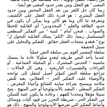
المعنى " هو العقل ومن يقدر حدود المعنى هو أيضا .
ربما كان حل اللغز بين نقد العقل المحض وبين حدود
العقل البشري ؛ هو قدرة ذلك العقل على الكشف،
ومعرفة ما كان وما هو كائن وما يمكن أن يكون في
حدود الطاقة والعلم " المحدودين" أي القابلية للخطأ
والصواب ، فنحن أمام " كمية " من التفكير المنطقي
المتسلسل زمنيا، ذلك "الكم" يمتلك القابلية للتحول ل"
نوع " فتغدو منتجات العقل حقائق . للتفكير والتحليل على
سبيل الحقيقة
سلطة المفسر أقوى من سلطة النص عملياً.
عندما يأخذ النص طريقه ليغدو سلوكا عادة ما يمسك
بناصيته ؛ الحدس المشترك ، أو المخيلة الجماعية . أو
القراءات والتفسيرات التاريخية ، وفي كل الحالات ،
تتراجع سلطة النص كمؤثر أصيل لتنتقل إلى نواتجه
والأوصياء عليه، التفكير الحر – العقلاني- يعيد للنص
مكانته ويسمح بقراءة مباينة للشائع وأحيانا المغرض ،
التفكير النمطي ، المقيد بالأيديولوجيا أو حتى المنهج ، يتيح
سبيلا مؤهلا ومحددا للفهم ، وعادة ما يكون عتبة للتمكن
من التفكر الحر ، شريطة التحرر من قيود آليات ووسائل
وأنماط التفكير التي تفرضها الأيديولوجيا والمنهج ، ذلك هو