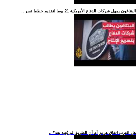
.. البنتاغون يمهل شركات الدفاع الأمريكية 21 يوما لتقديم خطط تسر
.. هل اقترب اتفاق هرمز أم أن الطريق لم يُعبد بعد؟