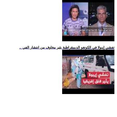
.. تفشي إيبولا في الكونغو الديمقراطية يثير مخاوف من انتشار الفي