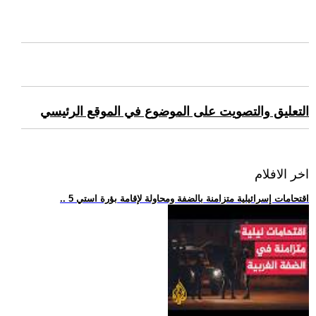
التعليق والتصويت على الموضوع في الموقع الرئيسي
اخر الافلام
.. 5 اقتحامات إسرائيلية متزامنة بالضفة ومحاولة لإقامة بؤرة استي