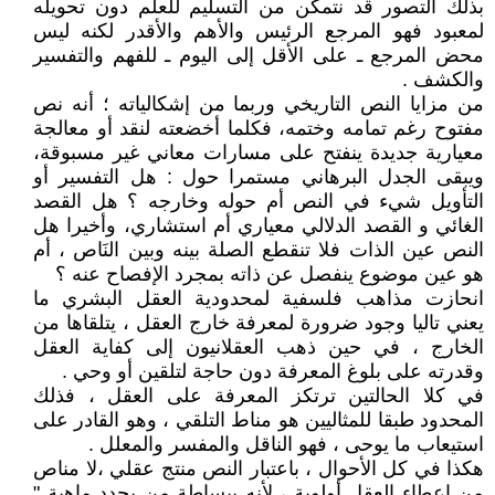
بذلك التصور قد نتمكن من التسليم للعلم دون تحويله
لمعبود فهو المرجع الرئيس والأهم والأقدر لكنه ليس
محض المرجع ـ على الأقل إلى اليوم ـ للفهم والتفسير
والكشف .
من مزايا النص التاريخي وربما من إشكالياته ؛ أنه نص
مفتوح رغم تمامه وختمه، فكلما أخضعته لنقد أو معالجة
معيارية جديدة ينفتح على مسارات معاني غير مسبوقة،
ويبقى الجدل البرهاني مستمرا حول : هل التفسير أو
التأويل شيء في النص أم حوله وخارجه ؟ هل القصد
الغائي و القصد الدلالي معياري أم استشاري، وأخيرا هل
النص عين الذات فلا تنقطع الصلة بينه وبين النَاص ، أم
هو عين موضوع ينفصل عن ذاته بمجرد الإفصاح عنه ؟
انحازت مذاهب فلسفية لمحدودية العقل البشري ما
يعني تاليا وجود ضرورة لمعرفة خارج العقل ، يتلقاها من
الخارج ، في حين ذهب العقلانيون إلى كفاية العقل
وقدرته على بلوغ المعرفة دون حاجة لتلقين أو وحي .
في كلا الحالتين ترتكز المعرفة على العقل ، فذلك
المحدود طبقا للمثاليين هو مناط التلقي ، وهو القادر على
استيعاب ما يوحى ، فهو الناقل والمفسر والمعلل .
هكذا في كل الأحوال ، باعتبار النص منتج عقلي ،لا مناص
من إعطاء العقل أولوية ، لأنه ببساطة من يحدد ماهية "