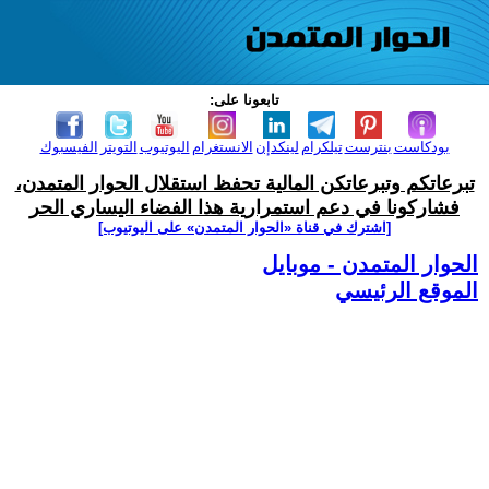
تابعونا على:
بودكاست
بنترست
تيلكرام
لينكدإن
الانستغرام
اليوتيوب
التويتر
الفيسبوك
تبرعاتكم وتبرعاتكن المالية تحفظ استقلال الحوار المتمدن،
فشاركونا في دعم استمرارية هذا الفضاء اليساري الحر
[اشترك في قناة ‫«الحوار المتمدن» على اليوتيوب]
الحوار المتمدن - موبايل
الموقع الرئيسي