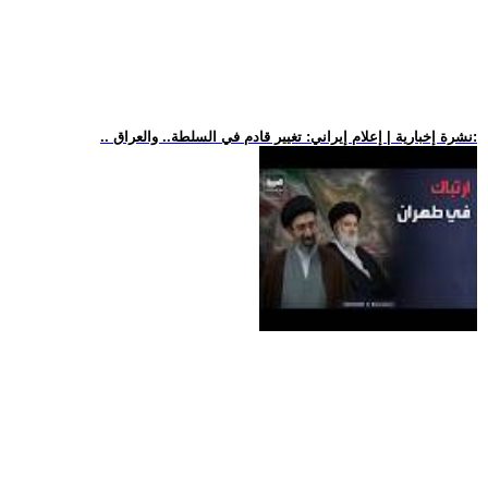
.. نشرة إخبارية | إعلام إيراني: تغيير قادم في السلطة.. والعراق: