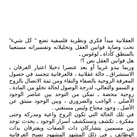
العقلانية مبدأ فكري ونظرية فلسفية تضع " كل شيء"
تحت وصاية قوانين العقل وتحليلاته وتفسيراته مستعينا
بالمنطق كأداة ـ لوغوس ـ
هل قوانين العقل نص ؟!
وربما يبدو غريبا أو يعد عنصرا دخيلا اعتبار العرفان ـ
الاستشراق ـ حالة عقلانية ، فالعرفانية تتجسد في حصول
المعرفة الروحية بالصفاء والنقاء ومن ثمة الاتصال بالروح
و السمو والتعالي، لدرجة الوصول لحالة تخلو من المادة ،
روحية محضة ـ تمكن من التوحد بين عناصر الوجود
الأصلي ، الواجب والضروري ، وبين الوجود منبثق عن
الأصل ، وجود محتاج وليس مستغني .
في تلك الحالة التي تكون الروح واعية ومدركة وحتى
مفكرة ـ تكشف وتستكشف أسرار الوجود ـ يحدث توحد
بين مسميين يتشاركان ذات الصفات ويفترقان بذات
الوظائف ـ في ذلك المشهد المشهود تصبح العرفانية