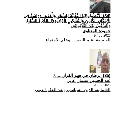
(34) الْأَنْطُولُوجْيَا التِّقْنِيَّةُ لِلسِّحْرِ وَالْعَدَمِ: دِرَاسَةٌ فِي
الْإِمْكَانِ الْكَامِنِ وَالتَّشْكِيلِ الْوُجُودِيِّ -الجُزْءُ السَّابِعُ
وَالسِّتُّونَ بَعْدَ الثَّلَاثِمِائَةِ-
حمودة المعناوي
2026 / 8 / 9
الفلسفة ,علم النفس , وعلم الاجتماع
(35) الرطان في فهم القران.....7
عبد الحسين سلمان عاتي
2026 / 8 / 9
العلمانية، الدين السياسي ونقد الفكر الديني