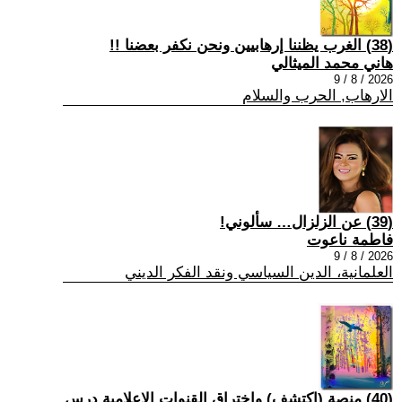
(38) الغرب يظننا إرهابيين ونحن نكفر بعضنا !!
هاني محمد الميثالي
2026 / 8 / 9
الارهاب, الحرب والسلام
(39) عن الزلزال… سألوني!
فاطمة ناعوت
2026 / 8 / 9
العلمانية، الدين السياسي ونقد الفكر الديني
(40) منصة (اكتشف) واختراق القنوات الإعلامية درس