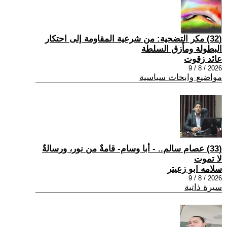
(32) مكر التضحية: من شرعية المقاومة إلى احتكار
البطولة ومأزق السلطة
عائد زقوت
2026 / 8 / 9
مواضيع وابحاث سياسية
(33) عصام سالم.. - أبا وسام- قامةٌ من نور، ورسالةٌ
لا تموت
سلامه ابو زعيتر
2026 / 8 / 9
سيرة ذاتية