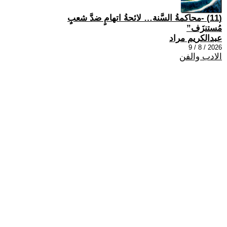
(11) -محاكمةُ السَّنة… لائحةُ اتهامٍ ضدَّ شعبٍ
مُستنزَف”
عبدالكريم مراد
2026 / 8 / 9
الادب والفن