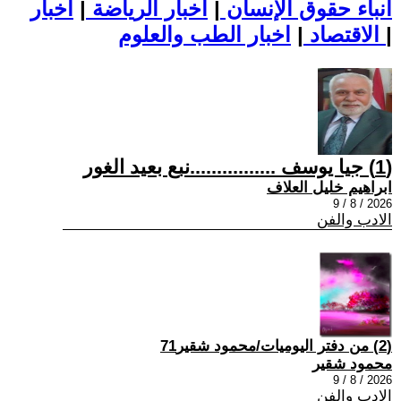
أنباء حقوق الإنسان
|
اخبار الرياضة
|
اخبار
|
اخبار الطب والعلوم
الاقتصاد
|
(1) جيا يوسف ................نبع بعيد الغور
ابراهيم خليل العلاف
2026 / 8 / 9
الادب والفن
(2) من دفتر اليوميات/محمود شقير71
محمود شقير
2026 / 8 / 9
الادب والفن