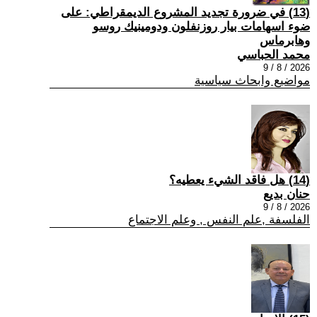
(13) في ضرورة تجديد المشروع الديمقراطي: على
ضوء اسهامات بيار روزنفلون ودومينيك روسو
وهابرماس
محمد الحباسي
2026 / 8 / 9
مواضيع وابحاث سياسية
(14) هل فاقد الشيء يعطيه؟
حنان بديع
2026 / 8 / 9
الفلسفة ,علم النفس , وعلم الاجتماع