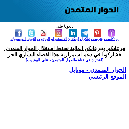
تابعونا على:
بودكاست
بنترست
تيلكرام
لينكدإن
الانستغرام
اليوتيوب
التويتر
الفيسبوك
تبرعاتكم وتبرعاتكن المالية تحفظ استقلال الحوار المتمدن،
فشاركونا في دعم استمرارية هذا الفضاء اليساري الحر
[اشترك في قناة ‫«الحوار المتمدن» على اليوتيوب]
الحوار المتمدن - موبايل
الموقع الرئيسي