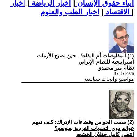
أنباء حقوق الإنسان
|
اخبار الرياضة
|
اخبار
|
اخبار الطب والعلوم
الاقتصاد
|
(1) المفاوضات أم البقاء؟.. حين تصبح الأزمات
استراتيجية للنظام الإيراني
نظام مير محمدي
2026 / 8 / 8
مواضيع وابحاث سياسية
(2) صمت الحواس وفضاءات الإدراك: كيف نفهم
عوالم ذوي التحديات الفردية بعيونهم؟
انتصار كامل جفلان الخشت