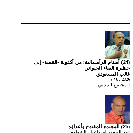
(24) أصنام الرأسمالية: من أكذوبة -التنمية- إلى
حظيرة البقاء الحيواني
غالب المسعودي
2026 / 8 / 7
المجتمع المدني
(25) المجتمع المفتوح وأعداؤه
عبد المجيد إسماعيل الشهاوي