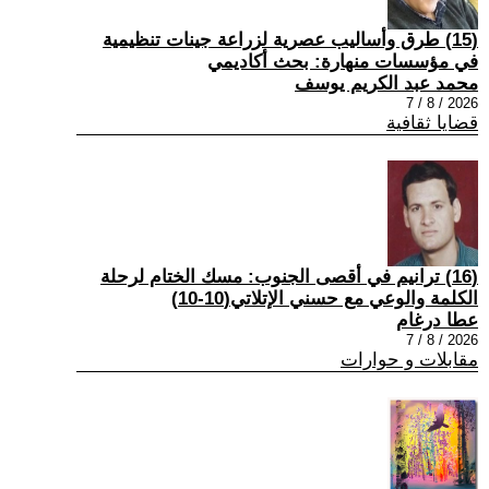
(15) طرق وأساليب عصرية لزراعة جينات تنظيمية
في مؤسسات منهارة: بحث أكاديمي
محمد عبد الكريم يوسف
2026 / 8 / 7
قضايا ثقافية
(16) ترانيم في أقصى الجنوب: مسك الختام لرحلة
الكلمة والوعي مع حسني الإتلاتي(10-10)
عطا درغام
2026 / 8 / 7
مقابلات و حوارات