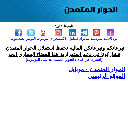
تابعونا على:
بودكاست
بنترست
تيلكرام
لينكدإن
الانستغرام
اليوتيوب
التويتر
الفيسبوك
تبرعاتكم وتبرعاتكن المالية تحفظ استقلال الحوار المتمدن،
فشاركونا في دعم استمرارية هذا الفضاء اليساري الحر
[اشترك في قناة ‫«الحوار المتمدن» على اليوتيوب]
الحوار المتمدن - موبايل
الموقع الرئيسي