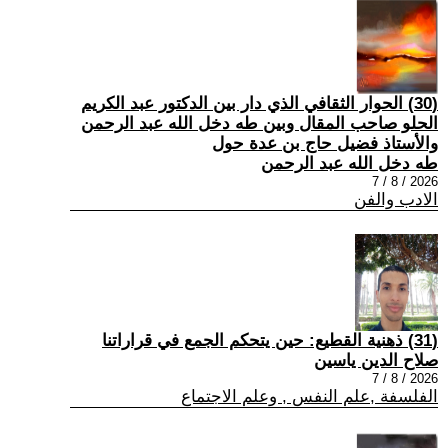
(30) الحوار الثقافي الذي دار بين الدكتور عبد الكريم
الحلو صاحب المقال وبين طه دخل الله عبد الرحمن
والأستاذ فضيل حاج بن عدة حول
طه دخل الله عبد الرحمن
2026 / 8 / 7
الادب والفن
(31) ذهنية القطيع: حين يتحكم الجمع في قراراتنا
صلاح الدين ياسين
2026 / 8 / 7
الفلسفة ,علم النفس , وعلم الاجتماع