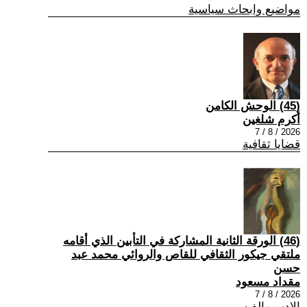
مواضيع وابحاث سياسية
(45) الوحش الكامن
أكرم شلغين
2026 / 8 / 7
قضايا ثقافية
(46) الورقة الثانية المشاركة في التأبين الذي أقامه
ملتقي جيكور الثقافي للقاص والروائي محمد عبد
حسن
مقداد مسعود
2026 / 8 / 7
الادب والفن