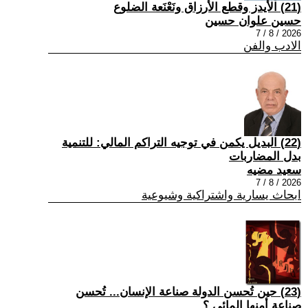
(21) الأيدز وقطع الأرزاق ونَعْنَعة الضلوع
حسين علوان حسين
2026 / 8 / 7
الادب والفن
(22) البديل يكمن في توجيه التراكم المالي: للتنمية
بدل المضاربات
سعيد مضيه
2026 / 8 / 7
ابحاث يسارية واشتراكية وشيوعية
(23) حين تُحسن الدولة صناعة الإنسان... تُحسن
صناعة أمنها المائي.؟