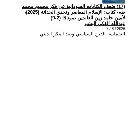
(17) ضعف الكتابات السودانية عن فكر محمود محمد
طه- كتاب: الإسلام المعاصر وتحدي الحداثة (2025)،
لأمين حامد زين العابدين نموذجًا (2-9)
عبدالله الفكي البشير
2026 / 8 / 7
العلمانية، الدين السياسي ونقد الفكر الديني