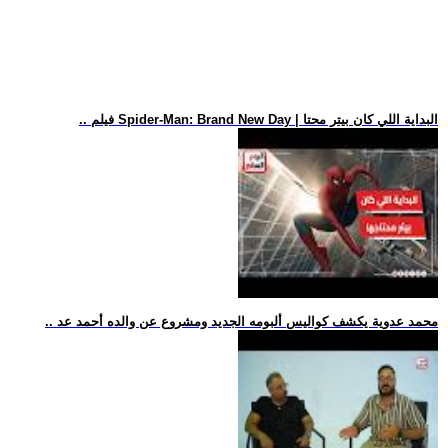
.. فيلم Spider-Man: Brand New Day | البداية اللي كان بيتر محتا
.. محمد عدوية يكشف كواليس ألبومه الجديد ومشروع عن والده أحمد عد