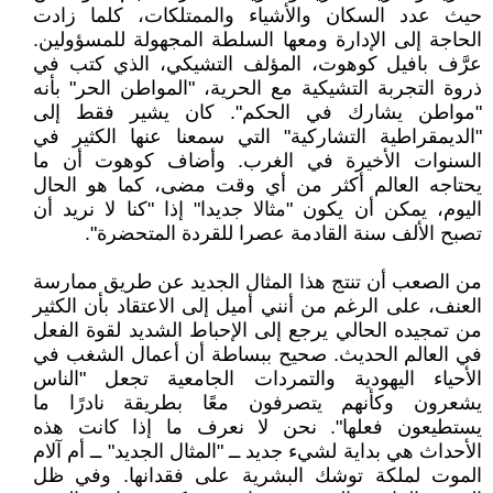
حيث عدد السكان والأشياء والممتلكات، كلما زادت
الحاجة إلى الإدارة ومعها السلطة المجهولة للمسؤولين.
عرَّف بافيل كوهوت، المؤلف التشيكي، الذي كتب في
ذروة التجربة التشيكية مع الحرية، "المواطن الحر" بأنه
"مواطن يشارك في الحكم". كان يشير فقط إلى
"الديمقراطية التشاركية" التي سمعنا عنها الكثير في
السنوات الأخيرة في الغرب. وأضاف كوهوت أن ما
يحتاجه العالم أكثر من أي وقت مضى، كما هو الحال
اليوم، يمكن أن يكون "مثالا جديدا" إذا "كنا لا نريد أن
تصبح الألف سنة القادمة عصرا للقردة المتحضرة".
من الصعب أن تنتج هذا المثال الجديد عن طريق ممارسة
العنف، على الرغم من أنني أميل إلى الاعتقاد بأن الكثير
من تمجيده الحالي يرجع إلى الإحباط الشديد لقوة الفعل
في العالم الحديث. صحيح ببساطة أن أعمال الشغب في
الأحياء اليهودية والتمردات الجامعية تجعل "الناس
يشعرون وكأنهم يتصرفون معًا بطريقة نادرًا ما
يستطيعون فعلها". نحن لا نعرف ما إذا كانت هذه
الأحداث هي بداية لشيء جديد ــ "المثال الجديد" ــ أم آلام
الموت لملكة توشك البشرية على فقدانها. وفي ظل