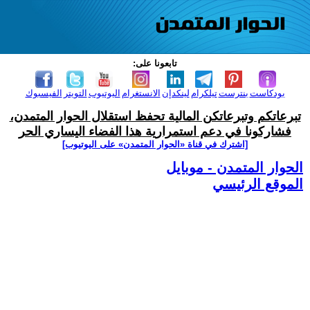
تابعونا على:
بودكاست
بنترست
تيلكرام
لينكدإن
الانستغرام
اليوتيوب
التويتر
الفيسبوك
تبرعاتكم وتبرعاتكن المالية تحفظ استقلال الحوار المتمدن،
فشاركونا في دعم استمرارية هذا الفضاء اليساري الحر
[اشترك في قناة ‫«الحوار المتمدن» على اليوتيوب]
الحوار المتمدن - موبايل
الموقع الرئيسي