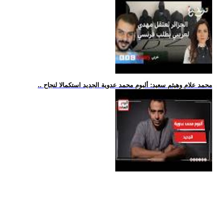
.. محمد علام وهيثم سعيد: ألبوم محمد عدوية الجديد استكمالا لنجاح