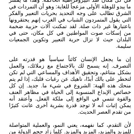
في كل مكان ضد البيروقراطية الحاكمة. وهذا ما يفسر
ما يبدو للوهلة الأولى مزعجاً للغاية: وهو أن التمردات في
الشرق تطالب على وجه التحديد بحريات التعبير والفكر
التي يقول المتمردون الشباب في الغرب إنهم يحتقرونها
باعتبارها غير ذات صلة. لقد تمكنت آلات حزبية ضخمة
من إسكات صوت المواطنين في كل مكان، حتى في
البلدان حيث لا تزال حرية التعبير وتكوين الجمعيات
سليمة.
إن ما يجعل الإنسان كائناً سياسياً هو قدرته على
التصرف. إنه يسمح لك بالاجتماع مع زملائك، والعمل
بشكل متناغم، وتحقيق الأهداف والمساعي التي لم تكن
لتخطر على بالك أبدًا، ناهيك عن رغبات قلبك، إذا لم يتم
منحك هذه الهبة: الشروع في شيء ما. جديد. إن كل
خصائص الإبداع المنسوبة إلى الحياة في مظاهر العنف
والقوة تنتمي في الواقع إلى ملكة الفعل. وأعتقد أنه
يمكن إثبات أنه لا توجد قدرة بشرية أخرى عانت كثيرًا
من تقدم العصر الحديث.
لأن التقدم، كما نفهمه، يعني النمو، والعملية المتواصلة
للمزيد والمزيد، المزيد والمزيد. كلما زاد حجم الدولة من