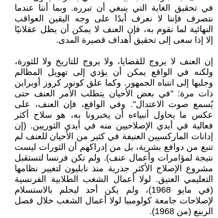
في تحقيق الغاية التي ينبغي أن تبرره. وبما أننا عندما
نتصرف فإننا لا نعرف أبدًا على وجه اليقين العواقب
النهائية لما نقوم به، فإن العنف لا يمكن أن يظل عقلانيًا
إلا إذا سعى إلى تحقيق أهداف قصيرة المدى.
إن العنف لا يروج للقضايا، ولا يروج للتاريخ ولا للثورة،
ولكنه في الواقع يمكن أن يؤدي إلى تهويل المظالم
وجلبها إلى انتباه الجمهور. وكما علق كونور كروز أوبراين
ذات مرة: "في بعض الأحيان يتطلب الأمر العنف حتى
يُسمع صوت الاعتدال". وفي الواقع، فإن العنف، على
عكس ما يحاول أنبياءه أن يخبرونا به، هو سلاح أكثر
فعالية في أيدي الإصلاحيين منه في أيدي الثوريين. (إن
إدانات الماركسيين العنيفة في كثير من الأحيان للعنف لم
تنبع من دوافع بشرية، بل من إدراكهم أن الثورات ليست
نتيجة لمؤامرات وأعمال عنف). ولم تكن فرنسا لتستقبل
مشروع الإصلاح الأكثر جذرية منذ نابليون لتغيير نظامها
التعليمي العتيق. لولا أعمال الشغب الطلابية الفرنسية
(في مايو 1968)، ولم يكن أحد ليحلم بالاستسلام
لإصلاحات جامعة كولومبيا لولا أعمال الشغب خلال فصل
الربيع (من 1968).