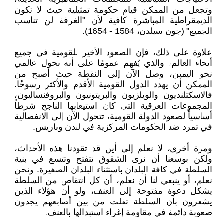
وتجعل من الممكن قيام حكومة تمثيلية حيث لا تكون
الديمقراطية المباشرة كافية لأن "الغرفة لن تناسب
الجميع" (جون سيلدن، 1584 - 1654).
علاوة على ذلك، فإن الصعود الأخير للقومية في جميع
أنحاء العالم، والذي يُفهم عمومًا على أنه تحول عالمي
نحو اليمين، وصل الآن إلى النقطة حيث أصبح من
الممكن أن يهدد الدول القومية الأقدم والأكثر رسوخًا.
فالاسكتلنديون والويلزيون والبريتونيون والبروفنساليون،
المجموعات العرقية التي كان استيعابها الناجح شرطاً
أساسياً لصعود الدولة القومية، تتحول الآن إلى الانفصالية
في تمرد ضد الحكومات المركزية في لندن وباريس.
ومرة أخرى، لا نعلم إلى أين قد تقودنا هذه الأحداث،
ولكن بوسعنا أن نرى الشقوق تتفتح وتتسع في بنية
السلطة في كافة البلدان باستثناء البلدان الصغيرة. ونحن
نعلم، أو ينبغي لنا أن نعلم، أن كل انتقاص من السلطة
يشكل دعوة مفتوحة إلى العنف، ولو أن هؤلاء الذين
يشعرون بأن السلطة تفلت من بين أصابعهم يجدون
صعوبة دائمة في مقاومة إغراء استبدالها بالعنف.