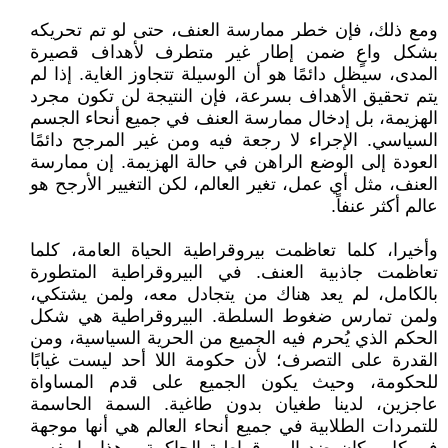
ومع ذلك، فإن خطر ممارسة العنف، حتى لو تم تحريكه
بشكل واعٍ ضمن إطار غير متطرف لأهداف قصيرة
المدى، سيظل دائمًا هو أن الوسيلة تتجاوز الغاية. إذا لم
يتم تحقيق الأهداف بسرعة، فإن النتيجة لن تكون مجرد
الهزيمة، بل إدخال ممارسة العنف في جميع أنحاء الجسم
السياسي. الإجراء لا رجعة فيه ومن غير المرجح دائمًا
العودة إلى الوضع الراهن في حالة الهزيمة. إن ممارسة
العنف، مثل أي عمل، تغير العالم، لكن التغيير الأرجح هو
عالم أكثر عنفاً.
وأخيرا، كلما تعاظمت بيروقراطية الحياة العامة، كلما
تعاظمت جاذبية العنف. في البيروقراطية المتطورة
بالكامل، لم يعد هناك من يتجادل معه، ولمن يشتكي،
ولمن تمارس ضغوط السلطة. البيروقراطية هي شكل
الحكم الذي يُحرم فيه الجميع من الحرية السياسية، ومن
القدرة على التصرف؛ لأن حكومة اللا أحد ليست غيابًا
للحكومة، وحيث يكون الجميع على قدم المساواة
عاجزين، لدينا طغيان بدون طاغية. السمة الحاسمة
للتمردات الطلابية في جميع أنحاء العالم هي أنها موجهة