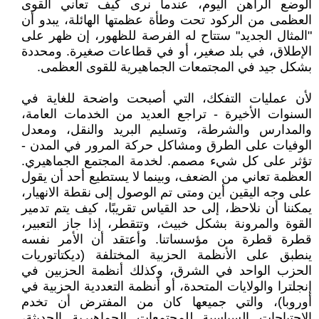
الوضع الراهن اليوم، عندما نرى كيف تعاني القوى
العظمى من الركود تحت وطأة عظمتها الهائلة، يبدو أن
"المثال الجديد" ستتاح له الفرصة للظهور، إن ظهر على
الإطلاق، في بلد صغير، أو في قطاعات صغيرة. ومحددة
بشكل جيد في المجتمعات الجماهيرية للقوى العظمى.
لأن عمليات التفكك، التي أصبحت واضحة للغاية في
السنوات الأخيرة - تراجع العديد من الخدمات العامة،
والمدارس والشرطة، وتسليم البريد والنقل، ومعدل
الوفيات على الطرق ومشاكل حركة المرور في المدن -
تؤثر على كل شيء مصمم. لخدمة المجتمع الجماهيري.
العظمة تعاني من الضعف، وبينما لا يستطيع أحد أن يقول
على وجه اليقين أين ومتى تم الوصول إلى نقطة الانهيار،
يمكننا أن نلاحظ، إلى حد القياس تقريبًا، كيف يتم تدمير
القوة والمرونة بشكل خبيث، وتتقطر، إذا جاز التعبير،
قطرة قطرة من مؤسساتنا. وأعتقد أن الأمر نفسه
ينطبق على الأنظمة الحزبية المختلفة (ديكتاتوريات
الحزب الواحد في الشرق، وكذلك أنظمة الحزبين في
إنجلترا والولايات المتحدة، أو أنظمة التعددية الحزبية في
أوروبا)، والتي جميعها كان من المفترض أن تخدم
الاحتياجات السياسية للمجتمعات الجماهيرية الحديثة،