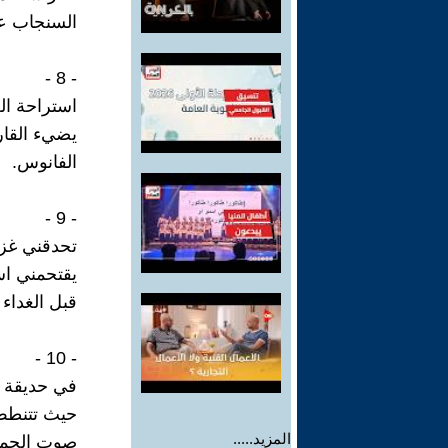
السنجاب عل
- 8 -
استراحة الغ
يضيء القار
الفانوس.
- 9 -
تحدقني غزا
يقتحمني اس
قبل الغداء
- 10 -
في حديقة ا
حيث تتنطط
المزيد.....
صوت الحمل 