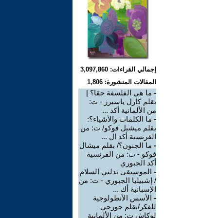
إجمالي القراءات: 3,097,860
المقالات المنشورة: 1,806
-
ما هي الفلسفة حقا؟ |
بقلم كارل ياسبرز - ت:
من الألمانية أكد ...
-
ما الكلمات والأشياء؟:
بقلم ميشيل فوكو/ ت: من
الفرنسية أكد ال ...
-
ما الجنون؟/ بقلم ميشال
فوكو - ت: من الفرنسية
أكد الجبوري
-
الموسيقى تدلني السلام
/ إشبيليا الجبوري - ت: من
الإسبانية أك ...
-
الأسس الأنطولوجية
للفكر/بقلم جورجي
لوكاش ت: من الألمانية