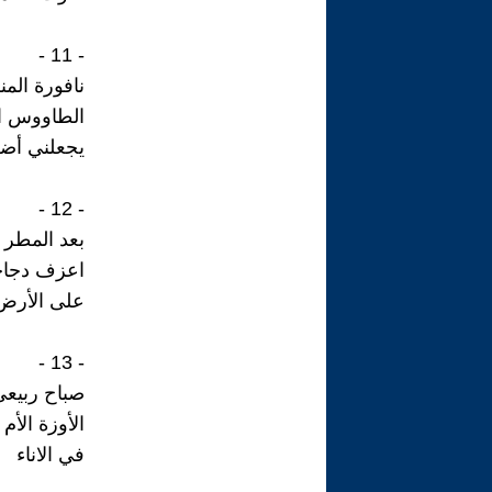
- 11 -
نافورة المن
الطاووس ا
يجعلني أض
- 12 -
بعد المطر -
اعزف دجاجا
على الأرض
- 13 -
صباح ربيعي
الأوزة الأم
في الاناء