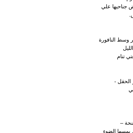
ض جناحيها علي
.
ر وسط النافورة
ليل
تي تنام
لحقل -
ي
نحة –
 يمسها الضوء