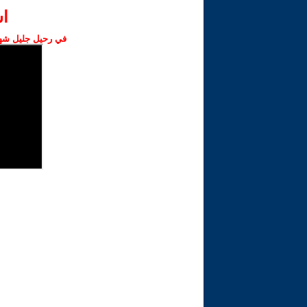
ا‫
في رحيل جليل شهبا