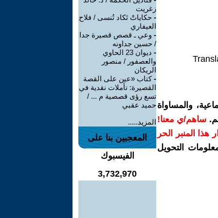
زغريت
-
حكاياتْ تَكاد تُنسى / فلاح
العيفاري
-
وعي ـ قصص قصيرة جدا
/ حسين جداونه
-
ديوان 23 الحاوي
Transl
والعصفور / منصور
الريكان
-
كتاب «عين على القصة
القصيرة: تأملات نقدية في
تسع رؤى قصصية م ... /
اعية، والمساواة
حميد عقبي
م.
ساهم/ي معنا!
المزيد.....
رار هذا المنبر الحر
المعجبين بنا على
معلومات التحويل
الفيسبوك
3,732,970