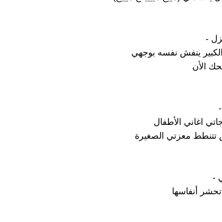
زل -
لكبير ينفش نفسه بوجهي
حك الأن
تي اغاني الأطفال
 تتنطط معزتي الصغيرة
 -
 تحشر أنفاسها