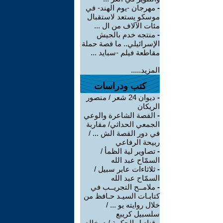
-
مهرجان -يوم الهند- في
موسكو يستعد لاستقبال
مئات الآلاف من ال ...
-
منتجه خدم بالجيش
الإسرائيلي.. ما قصة حملة
مقاطعة فيلم -سبايد ...
المزيد.....
كتب ودراسات
-
ديوان 24 شعر / منصور
الريكان
-
القصة الشاعرة والوعي
الجمعي الحداثي/ مقاربة
في دور القصة الش ... /
ربيحة الرفاعي
-
تصاوير لية الظمأ /
السمّاح عبد الله
-
ثلاثاءات عابر سبيل /
السمّاح عبد الله
-
ملامــح التجريــب في
كتابـات السيـد حـافظ من
خلال روايته يو ... /
سلسبيل كريبع
-
قناديل الحكمة / د. خالد