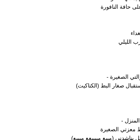
ى حافة النافورة
داء
ب الليلي
لتي الصغيرة -
تقبال صغار البط (الكتاكيت)
لمنزل -
 معزتي الصغيرة
يناشدني (مييع مييييعع ميييع)