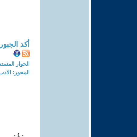
أكد الجبور
الحوار المتمدن-العدد: 7968 - 4
المحور: الادب
- 1 -