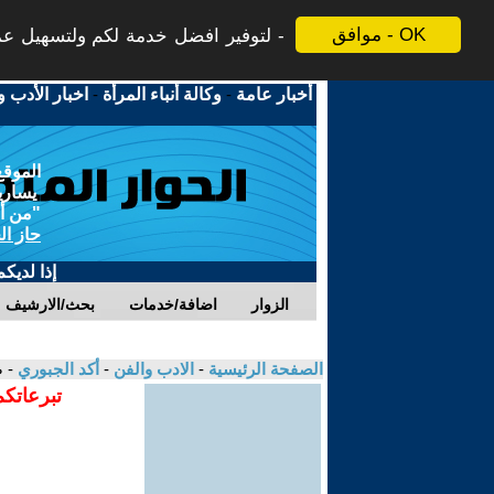
موافق - OK
لتوفير افضل خدمة لكم ولتسهيل عملي
أخبار عامة
-
وكالة أنباء المرأة
-
اخبار الأدب و
الموقع
يسارية
"من أج
حاز ال
إذا لديك
الزوار
اضافة/خدمات
بحث/الارشيف
الصفحة الرئيسية
-
الادب والفن
-
أكد الجبوري
- 
تبرعاتكم