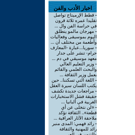
اخبار الأدب والفن
-
قطط الإرميتاج تواصل
تقليدا عمره ثلاثة قرون
في حراسة الفن وال ...
-
مهرجان مالمو ينطلق
اليوم بموسيقى وفعاليات
وأطعمة من مختلف أن ...
-
سوريا...عبارة -المعازف
حرام- تنشر على جدار
معهد موسيقي في دم ...
-
وزير التعليم العالي
والبحث العلمي والقائم
بعمل وزير الثقافة ...
-
اللغة التي تسكننا.. حين
يكتب اللسان سيرة العقل
-
مراجعات جديدة تكشف
حقيقة فشل الاستخبارات
الغربية في ألبانيا ...
-
«لن نتخلى عن أي
قطعة».. الثقافة تؤكد
ملاحقة الآثار العراقية ...
-
رائد فهمي: المدى منبر
رائد للمهنية والثقافة
والتنوير في العر ...