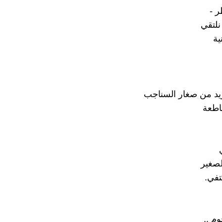
 -
نلتقي
ية
يد من صغار السناجب
اطعة
لصغير
تفي.
م ..