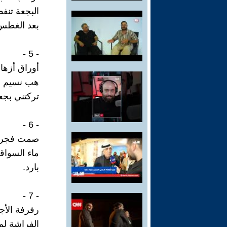
البجعة تنف
بعد الغطس
- 5 -
أوراق أزها
هب نسيم ال
تركتني بجع
- 6 -
صمت فجر ا
ماء السواق
بارد.
- 7 -
رفرفة الأج
الفراشة لم