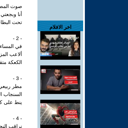
صوت المطر
أنا وبجعتي 
تحت البطان
اخر الافلام
- 2 -
في المساء
ألاعب المز
الكعكة متق
- 3 -
مطر ربيعي
السنجاب ا
ينط على ك
- 4 -
نراقب النجو