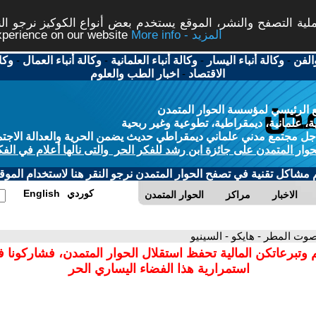
ة التصفح والنشر، الموقع يستخدم بعض أنواع الكوكيز نرجو النق
More info - المزيد
experience on our website
الفن
-
وكالة أنباء اليسار
-
وكالة أنباء العلمانية
-
وكالة أنباء العمال
-
وكا
الاقتصاد
-
اخبار الطب والعلوم
 الرئيسي لمؤسسة الحوار المتمدن
، علمانية، ديمقراطية، تطوعية وغير ربحية
ل مجتمع مدني علماني ديمقراطي حديث يضمن الحرية والعدالة الاجتم
حوار المتمدن على جائزة ابن رشد للفكر الحر والتى نالها أعلام في الفك
م مشاكل تقنية في تصفح الحوار المتمدن نرجو النقر هنا لاستخدام الموقع
كوردي
English
الاخبار
مراكز
الحوار المتمدن
صوت المطر - هايكو - السينيو
 وتبرعاتكن المالية تحفظ استقلال الحوار المتمدن، فشاركونا 
استمرارية هذا الفضاء اليساري الحر