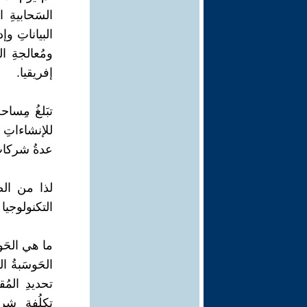
السَحابيةِ 
البياناتِ وإد
ومُعالجةِ ا
إفريقيا.
للإنشاءاتِ
عدةُ شركاتٍ محلي
لذا من الضر
التكنولوجيا 
ما هي الحَوسَبة ال
الحَوسَبةُ ا
تحديدِ المُق
تكلُفةِ شر