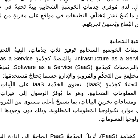
لِ، لدى مُوفري خِدماتِ الحَوسَبةِ السَحابيةِ بنِيةٌ تَحتيةٌ في ج
و ما يُتيحُ نَشرَ مُختلَفِ التطبيقاتِ في مواقعٍ على مقربةٍ من 
ن البُطءِ ويُحسِنُ تَجربتَهم.
َبةِ السَحابيةِ
فاتُ الحَوسَبةِ السَحابيةِ تَوفيرَ ثلاثِ خِدْماتٍ، البِنيةُ التَحت
Infrastructure as a Service (IaaS)، والمَنصَةُ
(PaaS)، والبرمجياتُ كخِدْمةٍ 
ختلِفةٍ من التَحكُمِ والمُرونةِ والإدارةِ حسبما يَحتاجُ مُستخدمُها:
1. البِنيةُ التَحتيةُ كخِدْمةٍ (IaaS). تحتوي الخِ
 المعلوماتِ السَحابيةِ. وهو ما يُوفرُ الوصولَ إلى مَيزاتِ
ومساحاتِ تخزينِ البياناتِ، بما يسمحُ بأعلى مستوى من المُرونةِ
مواردِ تكنولوجيا المَعلوماتِ المَطلوبةِ. وذلك دون وجودِها ا
لوجيا المَعلوماتِ.
2. المَنَصَّة كخِدْمة (PaaS). تُزيلُ الخِدْمةُ PaaS الحاجةَ إ