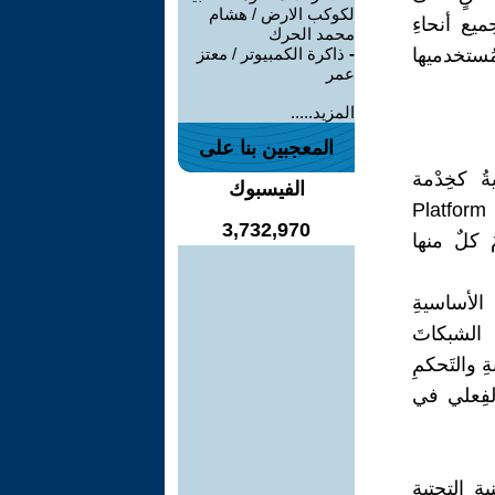
لكوكب الارض / هشام
ميع أنحاءِ
محمد الحرك
مُستخدميها
-
ذاكرة الكمبيوتر / معتز
عمر
المزيد.....
المعجبين بنا على
يةُ كخِدْمة
الفيسبوك
 كخِدْمةٍ Platform as a Service
3,732,970
Software as a Service (SaaS). يُقدِمُ كلٌ منها
دْمة IaaS على اللَبِناتِ الأساسيةِ
 الشبكاتَ
 والتَحكمِ
لفِعلي في
لى إدارةِ البِنيةِ التحتيةِ