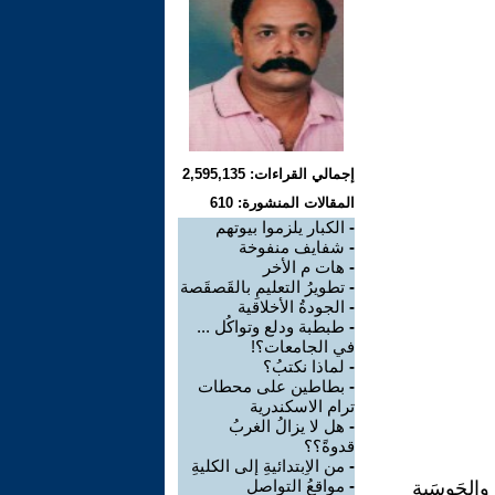
إجمالي القراءات: 2,595,135
المقالات المنشورة: 610
-
الكبار يلزموا بيوتهم
-
شفايف منفوخة
-
هات م الأخر
-
تطويرُ التعليمِ بالقَصقَصة
-
الجودةُ الأخلاقية
-
طبطبة ودلع وتواكُل ...
في الجامعات؟!
-
لماذا نكتبُ؟
-
بطاطين على محطات
ترام الاسكندرية
-
هل لا يزالُ الغربُ
قدوةً؟؟
-
من الاِبتدائيةِ إلى الكليةِ
-
مواقعُ التواصلِ
ناتِ والحَوسَبةِ