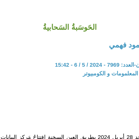
الحَوسَبةُ السَحابيةُ
ود فهمي
202 / 5 / 6 - 15:42
 المعلمومات و الكومبيوتر
تمَ يومَ الأحد 28 أبريل 2024 بطريقِ العينِ السخنةِ اِفتتاحُ مَركزِ البيا