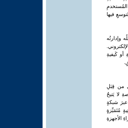
المُستخدمِ
لتوسعِ فيها
كاملًا يتمُ تشغيلُه وإدارتُه
 الإلكتروني.
 أو كَيفيةِ
ِ.
لكاملِ من قِبَلِ
ِ لا يَتيحُ
عبرَ شبكةٍ
تَمَيِّزةٍ
ءِ الأجهزةِ