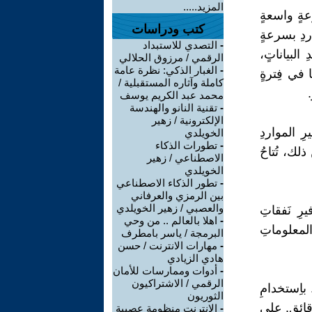
المزيد.....
مجموعةٍ واسعةٍ
كتب ودراسات
اردِ بسرعةٍ
-
التصدي للاستبداد
 البياناتٍ،
الرقمي / مرزوق الحلالي
-
الغبار الذكي: نظرة عامة
ا في فِترةٍ
كاملة وآثاره المستقبلية /
محمد عبد الكريم يوسف
-
تقنية النانو والهندسة
الإلكترونية / زهير
وفيرِ المواردِ
الخويلدي
-
تطورات الذكاء
ذلك، تُتاحُ
الاصطناعي / زهير
الخويلدي
-
تطور الذكاء الاصطناعي
بين الرمزي والعرفاني
والعصبي / زهير الخويلدي
بيةُ بتوفيرِ نَفقاتِ
-
اهلا بالعالم .. من وحي
المعلوماتِ
البرمجة / ياسر بامطرف
-
مهارات الانترنت / حسن
هادي الزيادي
-
أدوات وممارسات للأمان
الرقمي / الاشتراكيون
لاِنتشارُ على مستوى العالمِ في دقائقٍ Deploy globally in minutes. باِستخدامِ
الثوريون
دقائقٍ. على
-
الانترنت منظومة عصبية