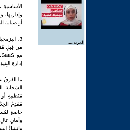
الأساسيةِ م
وإدارتِها، و
أو صيانةِ ال
المزيد.....
من قِبلِ مُزَ
م
إدارةِ البِني
ما الفَرقُ ب
مُنَظمِةٍ أو
مُقدِمُ الخِ
خاصةٍ لمُستخ
وأمانٍ عالٍ 
وإنشاءُ البنِ