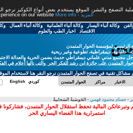
ة التصفح والنشر، الموقع يستخدم بعض أنواع الكوكيز نرجو النق
More info - المزيد
experience on our website
الفن
-
وكالة أنباء اليسار
-
وكالة أنباء العلمانية
-
وكالة أنباء العمال
-
وكا
الاقتصاد
-
اخبار الطب والعلوم
 الرئيسي لمؤسسة الحوار المتمدن
، علمانية، ديمقراطية، تطوعية وغير ربحية
ل مجتمع مدني علماني ديمقراطي حديث يضمن الحرية والعدالة الاجتم
حوار المتمدن على جائزة ابن رشد للفكر الحر والتى نالها أعلام في الفك
م مشاكل تقنية في تصفح الحوار المتمدن نرجو النقر هنا لاستخدام الموقع
كوردي
English
الاخبار
مراكز
الحوار المتمدن
تر
-
حسام محمود فهمي
- الحَوسَبةُ السَحابيةُ
 وتبرعاتكن المالية تحفظ استقلال الحوار المتمدن، فشاركونا 
استمرارية هذا الفضاء اليساري الحر