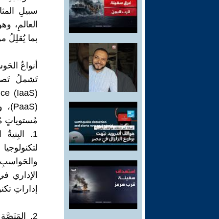
سبيلِ المثا
العالمِ، وه
بما يُقلِلُ م
أنواعُ الحَوس
تَشملُ تَصني
مُستوياتٍ مُ
لتكنولوجيا
والحَواسبِ 
الإداري في 
إداراتِ تكنو