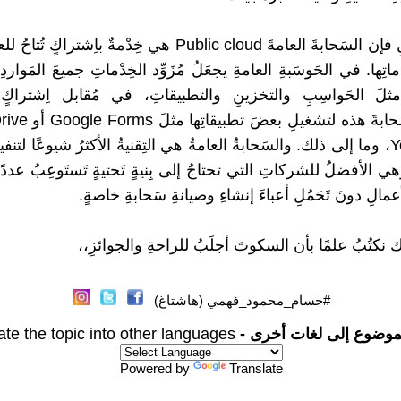
في المُقابلِ فإن السَحابةَ العامةَ Public cloud هي خِدْمةٌ باِشترا
تِها. في الحَوسَبةِ العامةِ يجعَلُ مُزَوِّد الخِدْماتِ جميعَ المَواردِ
مثلَ الحَواسِبِ والتخزينِ والتطبيقاتِ، في مُقابل اِشتراكٍ.
Google سَحابةَ هذه لتشغ
أو YouTube، وما إلى ذلك. والسَحابةُ العامةُ هي التِقنيةُ الأكثرُ شيوعًا لتنفي
هي الأفضلُ للشركاتِ التي تحتاجُ إلى بِنيةٍ تَحتيةٍ تَستَوعِبُ عددً
عمالِ دونَ تَحَمُلِ أعباءَ إنشاءِ وصيانةِ سَحابةِ خاصةٍ.
 نكتُبُ علمًا بأن السكوتَ أجلَبُ للراحةِ والجوائزِ،،
#حسام_محمود_فهمي (هاشتاغ)
موضوع إلى لغات أخرى -
ate the topic into other languages
Powered by
Translate