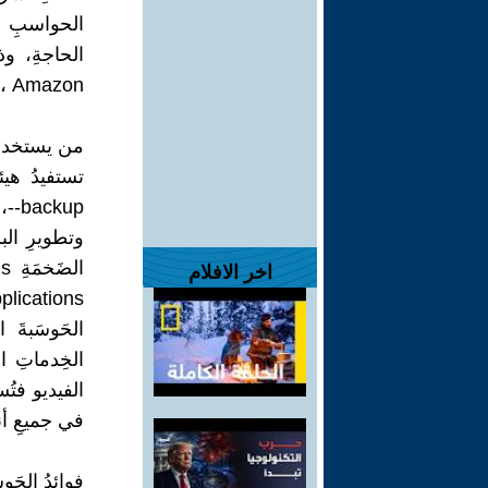
الحواسبِ ال
، Amazon.
من يستخدمُ 
تستفيدُ هيئا
اخر الافلام
الحَوسَبةَ
الخِدماتِ ال
الفيديو فتُس
في جميعِ أنح
فوائدُ الحَوس