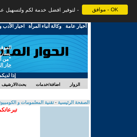
موافق - OK
لتوفير افضل خدمة لكم ولتسهيل عملي
أخبار عامة
-
وكالة أنباء المرأة
-
اخبار الأدب و
الموقع
يسارية
"من أج
حاز ال
إذا لديك
الزوار
اضافة/خدمات
بحث/الارشيف
الصفحة الرئيسية
-
تقنية المعلمومات و الكومبيو
تبرعاتكم