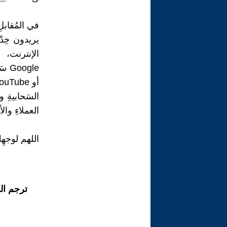
يريدون خِدْما
الإنترنت، 
السَحابيةِ و
العملاءِ والأ
اللهم لوجهِك
ترجم ال