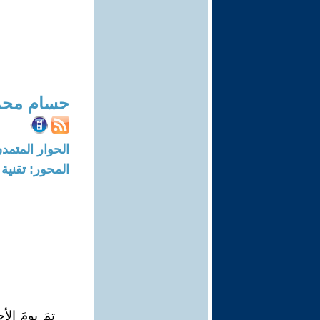
حسام محم
الحوار المتمدن-العدد: 7969 - 4
المحور: تقنية