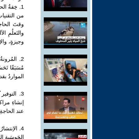
من التقنياتِ
وقتَ الحاجةِ
والتَعلُمِ ا
وجيزةٍ، والا
مُسَبَقًا تَ
المواردُ بقدر
إنشاءِ مراكز
عند الحاجةِ ل
الحَوسَبةِ ا