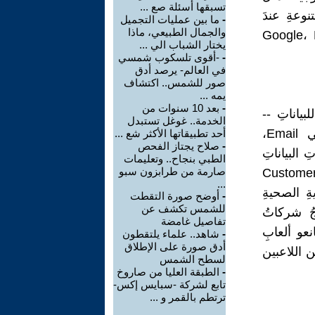
تسبقها أسئلة صع ...
نوعةِ عندَ
-
ما بين عمليات التجميل
والجمال الطبيعي، ماذا
بةِ السَحابيةِ مثل Google، Microsoft،
يختار الشباب الي ...
-
-أقوى تلسكوب شمسي
في العالم- يرصد أدق
صور للشمس.. اكتشاف
يمه ...
-
بعد 10 سنوات من
لبياناتِ --
الخدمة.. غوغل تستبدل
backup--، ومواجهةِ الكوارثِ Disaster recovery، والبريدِ الإلكتروني Email،
أحد تطبيقاتها الأكثر شع ...
-
صلاح يجتاز الفحص
Program development and، وتحليلاتِ البياناتِ
الطبي بنجاح.. وتعليمات
صارمة من طرابزون سبو
 Big data analysis، وتطبيقاتِ الإنترنت التي تُواجِهُ العملاءِ Customer-
...
عايةِ الصحيةِ
-
أوضح صورة التقطت
للشمس تكشف عن
جُ شركاتُ
تفاصيل غامضة
نعو ألعابِ
-
شاهد.. علماء يلتقطون
أدق صورة على الإطلاق
ين اللاعبين
لسطح الشمس
-
الطبقة العليا من صاروخ
تابع لشركة -سبايس إكس-
ترتطم بالقمر و ...