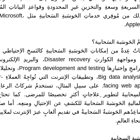
سريعةِ وسعةِ والتخزينِ غيرِ المحدودةِ وقواعدِ البياناتِ المُت
الحاجةِ، وذلك من مُوفِري خدماتِ الحَوسَ
Apple
الحَوسَبة السَحابية؟
تٌ عِدةٌ من اِمكاناتِ الحَوسَبةِ السَحابيةِ كالنَسخِ الاِحتياطي ل
وتطويرِ البرامجِ واِختبارِها  testing
الضَخمَةِ
facing web applications. على سبيلِ المثالِ، تستخدمُ شركاتُ الر
 السِحابيةَ لتطوير ِعلاجاتٍ أكثرِ تخصيصًا للمرضى. كما تحتا
ماليةِ الحَوسَبةَ السَحابيةَ للكشفِ عن الاِحتيالِ ومنعِه. أما صا
اعِدُهم الحَوسَبةُ السَحابيةُ في تقديمِ ألعابٍ عبرَ الإنترنت لملاي
اءِ العالمِ.
َبةِ السِحابيةِ