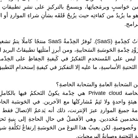
ن حَواسبٍ وبرمَجياتِها، ويسمحُ بالتركيزِ على نشرِ تطبيقاتِ 
هو ما يزُيدُ من كفاءتِه حيث يزُيحُ قَلقَه بشأنِ شراءِ المواردِ أو ا
برامج.
3. البرَمجياتُ كخِدْمةٍ (SaaS). تُوفرُ الخِدْمةُ SaaS منتجًا 
وِّدِ خِدْمةِ الحَوسَبةِ السَحابيةِ، ومن أبرزِ أمثلَتِها تطبيقاتُ البريدِ
ع SaaS، ليس على المُستخدمِ التَفكيرُ في كَيفيةِ الحِفاظِ على الخِدْمةِ
ةِ التَحتيةِ الأساسيةِ، ما عليه إلا التفكيرَ في كيفيةِ اِستخدامِ التَطبيق
ين السَحابةِ العامةِ والسَحابة الخاصةِ؟
السَحابة الخاصة Private cloud هي خِدْمة يكونُ التَحكمُ فيها با
 هيئةٍ واحدةٍ ولا تَتِمُ مُشاركتُها مع الآخرين. في الحَوسَبة الخاصة
دْمةَ جميعَ المواردِ عبرَ الإنترنت، ذلك أنه يَدعمُ الاِتصالَ فقط 
دمين مُحَددين. وهي الأفضلُ في حالِ الحاجةِ إلى بِنيةٍ تَحتِيةٍ مُ
وخُصوصيةٍ. لكن يعيبُ هذا النوعَ من الحَوسَبةِ اِرتفاعُ تَكلُفةِ شرا
يةِ التَحتيةِ وصيانةُ البرمجيات.