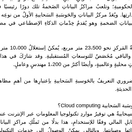
الحكوميةِ؛ وتلعبُ مراكزُ البياناتِ الضَخمةُ تلك دورًا رئيسيًا
ارتِها. ويُعَدُ مركزُ البياناتِ والحَوسَبةِ السَحابيةِ الأولُ من نوعِه
لبياناتِ الضخمةِ وهو يُقدمُ خِدْماتِ الذكاءِ الاِصطناعي في 
تبَلغُ مِساحةُ المَركزِ نح
 والباقي مُخَصَصٌ للتوسعاتِ المُستقبليةِ. وقد شارَكَ في هذ
ةٍ وعالميةٍ، وأيضًا أكثرُ من 1،200 مهندسٍ وعاملٍ.
وري التعريفُ بالحَوسبةِ السَحابيةِ باِعتبارِها من أهمِ مظاه
الحديثةِ.
سَحابية Cloud computing؟
لسِحابيةُ هي توفيرُ مواردِ تكنولوجيا المعلوماتِ عبر الإنترنت عند 
ابلِ المالي وفقًا للاِستخدامِ، هذا بدلًا من تَملُكِ مراكزِ البيان
ائها وصيانتِها. وبالتالي يمكنُ الوصولُ إلى خدماتِ التكنول