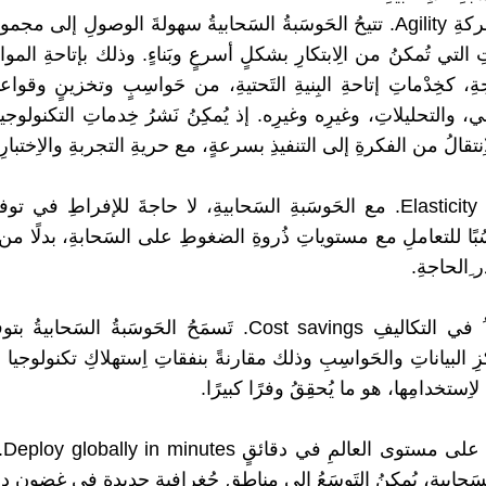
1. خِفةُ الحركةِ Agility. تتيحُ الحَوسَبةُ السَحابيةُ سهولةَ الوصولِ إلى 
 التي تُمكنُ من الِابتكارِ بشكلٍ أسرعٍ وبَناءٍ. وذلك بإتاحةِ المو
، كخِدْماتِ إتاحةِ البِنيةِ التَحتيةِ، من حَواسِبٍ وتخزينٍ وقواعدِ
لآلي، والتحليلاتِ، وغيرِه وغيرِه. إذ يُمكِنُ نَشرُ خِدماتِ التكنولوجي
ِنتقالُ من الفكرةِ إلى التنفيذِ بسرعةٍ، مع حريةِ التجربةِ والاِختبارِ.
2. المُرونةُ Elasticity. مع الحَوسَبةِ السَحابيةِ، لا حاجةَ للإفراطِ في ت
حَسُبًا للتعاملِ مع مستوياتِ ذُروةِ الضغوطِ على السَحابةِ، بدلًا من 
 ِالحاجةِ.
3. التوفير ُ في التكاليفِ Cost savings. تَسمَحُ الحَوسَبةُ السَحا
ِ البياناتِ والحَواسِبِ وذلك مقارنةً بنفقاتِ اِستهلاكِ تكنولوجيا 
اِستخدامِها، هو ما يُحقِقُ وفرًا كبيرًا.
4. ا
لسَحابيةِ، يُمكِنُ التَوسَعُ إلى مناطقٍ جُغرافيةٍ جديدةٍ في غضونِ 