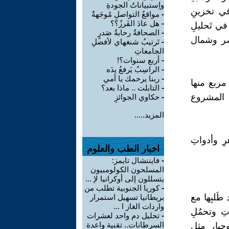
واِستبياناتُ الجودةِ
 في تخزينِ
-
مواقعُ التواصلِ مُوجَهةٌ
-
هل عادَ الفَرزُ؟؟
 في تَحليلِ
-
الصحافةُ رحابةُ صَدرٍ
مصر وشمال
-
تَرتيبُ شنغهاي لأفضلِ
الجامعاتِ
-
أربع سنوات؟!
-
الراسِبُ يَرفعُ يدَه
-
ربنا يرحمك يا أمي
و 23،500 متر مربع، يُمكنُ اِستغلالُ 10،000 متر مربع منها
-
التابلت .. ماذا بعد؟
ا المشروع
-
حكاوي الجوائزِ
المزيد.....
رِ وأدواتِ
اخبار الطب والعلوم
-
فايننشال تايمز:
المسلحون الكولومبيون
يتسللون إلى أوكرانيا لإ ...
-
كوريا الجنوبية تطلب من
طَلبِها مع
بريطانيا تسهيل استمرار
واردات الغاز ا ...
اتِ وتحمُلِ
-
تحليل دم واحد لعشرات
السرطانات.. تقنية واعدة
وجيا، مثل