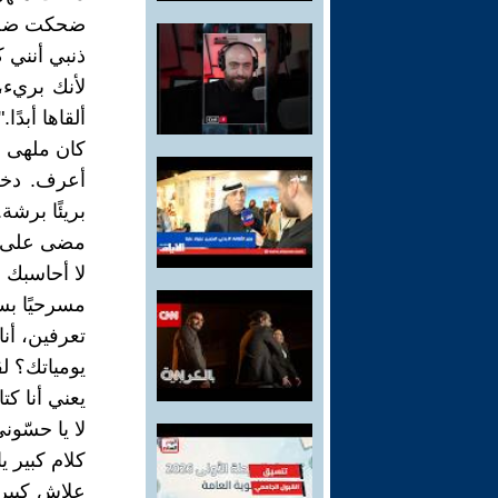
ضحكت ضحكةً
ذنبي أنني ك
لأنك بريء،
ألقاها أبدًا."
كان ملهى عا
أعرف. دخل
بريئًا برشة.
مضى على ذ
لا أحاسبك 
مسرحيًا بسي
تعرفين، أنا
يومياتك؟ ل
يعني أنا كت
لا يا حسّوني
كلام كبير يا
علاش كبير؟