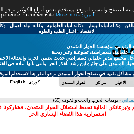
ة التصفح والنشر، الموقع يستخدم بعض أنواع الكوكيز نرجو النق
More info - المزيد
experience on our website
الفن
-
وكالة أنباء اليسار
-
وكالة أنباء العلمانية
-
وكالة أنباء العمال
-
وكا
الاقتصاد
-
اخبار الطب والعلوم
 الرئيسي لمؤسسة الحوار المتمدن
، علمانية، ديمقراطية، تطوعية وغير ربحية
ل مجتمع مدني علماني ديمقراطي حديث يضمن الحرية والعدالة الاجتم
حوار المتمدن على جائزة ابن رشد للفكر الحر والتى نالها أعلام في الفك
م مشاكل تقنية في تصفح الحوار المتمدن نرجو النقر هنا لاستخدام الموقع
كوردي
English
الاخبار
مراكز
الحوار المتمدن
مداني
- يوميات الحرب والحب والخوف (65)
 وتبرعاتكن المالية تحفظ استقلال الحوار المتمدن، فشاركونا 
استمرارية هذا الفضاء اليساري الحر