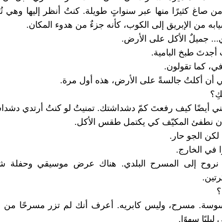
 صاغ كثيرًا منها عبر سنواتٍ طويلة. كنتُ أنظر إليها وهي تُع
ابه من الإبريق إلى الكوب، كأنه جزءٌ من هدوء المكان.
.. جميلٌ الأكل على الأرض.
أجدتَ طبخ البامية.
افي، كما تقولون.
 أن أكلتُ جالسةً على الأرض، هذه أول مرة.
ِ؟
جبني أيضًا كيف رفعتَ كمّ دشداشتك. تمنيتُ لو كنتُ أرتدي دشدا
ن نطفئ المكيّف كي يكتمل طقس الأكل.
لكن الجو حار.
ًا في الخارج.
ة نروح إلى المسرح البلدي. هناك عرض موسيقي وحفلة شع
تين.
؟
وسة. مسرح، وليس كابريه. أعرف أنك لم تزر مسرحًا من 
يليًا سهوًا.