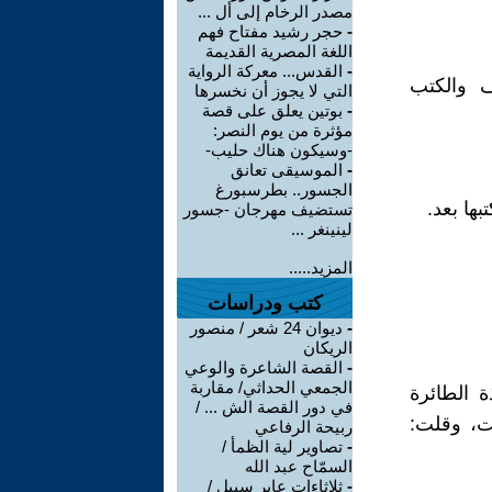
مصدر الرخام إلى أل ...
-
حجر رشيد مفتاح فهم
اللغة المصرية القديمة
-
القدس... معركة الرواية
 والكتب
التي لا يجوز أن نخسرها
-
بوتين يعلق على قصة
مؤثرة من يوم النصر:
-وسيكون هناك حليب-
-
الموسيقى تعانق
الجسور.. بطرسبورغ
ها بعد.
تستضيف مهرجان -جسور
لينينغر ...
المزيد.....
كتب ودراسات
-
ديوان 24 شعر / منصور
الريكان
-
القصة الشاعرة والوعي
الجمعي الحداثي/ مقاربة
ة الطائرة
في دور القصة الش ... /
فت، وقلت:
ربيحة الرفاعي
-
تصاوير لية الظمأ /
السمّاح عبد الله
-
ثلاثاءات عابر سبيل /