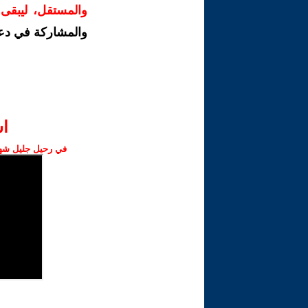
والمستقل، ليبقى ص
والمشاركة في دع
ا‫
في رحيل جليل شهبا