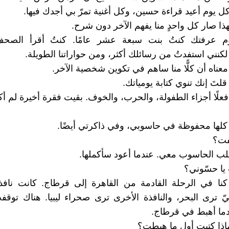
 كل يوم أعيد قراءة حسين، وكل أغنية تمرّ بي أجدك فيها.
 لهذا صار كل واحدٍ منا يفهم الآخر دون شرح.
 عرفتك كنتُ بنت سبعة عشر عامًا. كنتُ أقرأ الصحف
لكنني استفدتُ من رسائلك أكثر، ومن حواراتنا الطويلة.
عناه أن كلًّا منا ساهم في تكوين شخصية الآخر.
لتَ إنك تنوي كتابة يومياتك.
فعلًا أجزاء الطفولة، والحرب، والخوف. بقيت فقرة أخيرة لم أكتب
 كلها محفوظة في حاسوبي، وفي ذاكرتي أيضًا.
فت؟
جلب الحاسوب معي. عندما أعود سأكملها.
يا حسّوني؟
 كنا في الرحلة القادمة من القاهرة إلى قرطاج. كانت نافذ
ّ ترى البحر، والنافذة الأخرى ترى صحراء ليبيا. هناك توق
ما أهبط في قرطاج.
ماذا كتبت أول ما هبطت؟