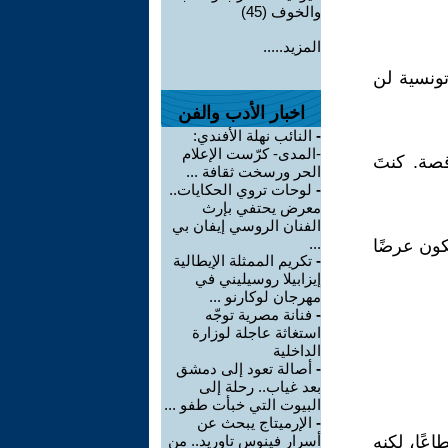
والخوف (45)
المزيد.....
تونسية لن
اخبار الأدب والفن
-
النائب نهلة الأفندي:
-المدى- كرّست الإعلام
صة. كنتَ
الحر ورسخت ثقافة ...
-
لوحات تروي الحكايات..
معرض يحتفي بإرث
الفنان الروسي إيفان بي
...
كون عرضًا
-
تكريم الممثلة الإيطالية
إيزابيلا روسيليني في
مهرجان لوكارنو ...
-
فنانة مصرية توجّه
استغاثة عاجلة لوزارة
الداخلية
-
أصالة تعود إلى دمشق
بعد غياب.. رحلة إلى
البيوت التي خبأت طفو ...
-
الإرميتاج يبحث عن
عًا، لكنه
أسرار فينوس تاوريد.. من