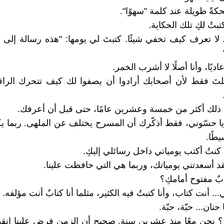
 طويلة عند كلمة "سهوًا".
تبتُ لكِ تلك الحكاية.
 لا تعرف كيف تخفي شيئًا. كتبتَ لي يومها: "هذه رسالة إلى 
ديًا، وأنا أصلًا لا أشرب الخمر.
تَ فقط لأن أصحابك أرادوا أن يصفوا لك كيف تتحرك الراق
لك أكثر من خمسة وعشرين عامًا، حتى قبل أن أعرفك.
يا حسّوني، فقط أذكّرك أن المسرح يختلف عن الملهى. ربما ي
طًا.
 كنتُ أكتب يومياتي داخل رسائلي إليكِ.
قد أسعدتني يومياتك، وربما هي التي حافظت علينا.
ابٌ مفتوح أمامكِ؟
... أنت كتاب، وأنا كتبتُ فيه الكثير، مثلما أنا كتابٌ أنت مؤلفه.
 حنان... حبّة، حبّة.
 نحن معًا منذ عشرين سنة. صحيح أن الزمن فرض علينا انقطا