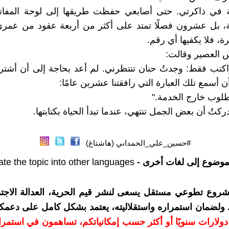
 في ذاكرتي. حتى أصابعي حفظت طريقها إلى لوحة المفات
، بل عشرون فصلًا تمتد على أكثر من أربعة عقود من عمري.
رة، فلا يكفيها أي رقم.
س العصير وقالت:
اكتب فقط: وجدتُ حنان تنتظرني. لم أعد بحاجة إلى أن أشت
ن أسمع تلك العبارة التي رافقتنا عشرين عامًا:
طلوب خارج الخدمة."
ركتُ أن بعض الجمل تنتهي، عندما تبدأ الحياة بكتابتها.
#حسين_علي_الحمداني (هاشتاغ)
موضوع إلى لغات أخرى -
ate the topic into other languages
شروع تطوعي مستقل يسعى لنشر قيم الحرية، العدالة الاجتم
. ولضمان استمراره واستقلاليته، يعتمد بشكل كامل على دعمك
دعمكم بمبلغ 10 دولارات سنويًا أو أكثر حسب إمكانياتكم، تساهمون في استم