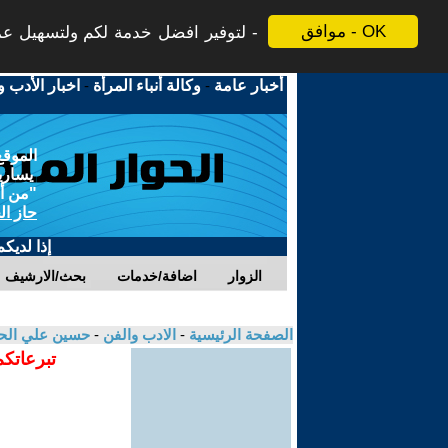
موافق - OK
لتوفير افضل خدمة لكم ولتسهيل عملي
أخبار عامة
-
وكالة أنباء المرأة
-
اخبار الأدب و
الموقع
يسارية
"من أج
حاز ال
إذا لديك
الزوار
اضافة/خدمات
بحث/الارشيف
الصفحة الرئيسية
-
الادب والفن
-
حسين علي الح
تبرعاتكم