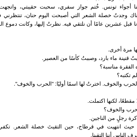
نا أجواء تونس. خُتم جواز سفري، سحبت حقيبتي، واتجهت
ناك وجدتُ خصلة الشعر التي أصبحت اليوم حنان، تنتظرني ف
نا قبل عشرين عامًا أن نلتقي فيه. نظرتُ إليها، وكانت دموع ا
ها مرة أخرى.
ُ قنينة ماء بارد، وصببتُ كأسًا من العصير.
الفقرة مناسبة؟
م تكتبه؟
حرب والخوف. اخترتُ لها اسمًا أوليًا: "الحرب والخوف".
مقطعًا، لكنها اكتملت.
لحرب والخوف؟
كرة رجلٍ من الناجين.
 حيث انتهيت في قرطاج، حين التقيتَ خصلة الشعر. تكفي
ف الناس أننا التقينا.