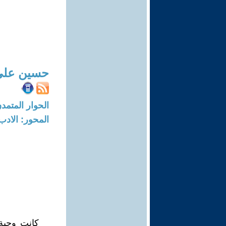
حسين علي
الحوار المتمدن-العدد: 8759 - 6
المحور: الادب
كانت وجبة 