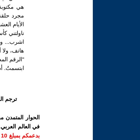
هي مكتوبة
مجرد حلقة
الأيام العش
ناولتني كأ
اشرب... و
هاتف، ولا أ
"الرقم الم
ابتسمتُ. أد
ترجم ال
الحوار المتمدن م
في العالم العربي
ب