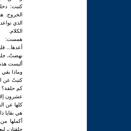
كتبت: دخل
الخروج. ه
الذي تواعد
الكلام.
همست:
أعدها... قل
نهضتُ، جلبت
أليست هذه 
وماذا بقي ل
كتبتُ عن ال
كم حلقة؟
عشرون إلا 
كلها عن ا
هي بقايا ذا
أكملها من
حلقتان، ليعر