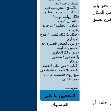
السمّاح عبد الله
 نحو باب
-
ملامــح التجريــب في
ي المكان
كتابـات السيـد حـافظ من
خلال روايته يو ... /
لفرح تسبق
سلسبيل كريبع
-
قناديل الحكمة / د. خالد
زغريت
-
حكاياتْ تَكاد تُنسى / فلاح
العيفاري
-
وعي ـ قصص قصيرة جدا
/ حسين جداونه
-
ديوان 23 الحاوي
والعصفور / منصور
الريكان
-
كتاب «عين على القصة
القصيرة: تأملات نقدية في
تسع رؤى قصصية م ... /
حميد عقبي
المزيد.....
المعجبين بنا على
 حلقة أو
الفيسبوك