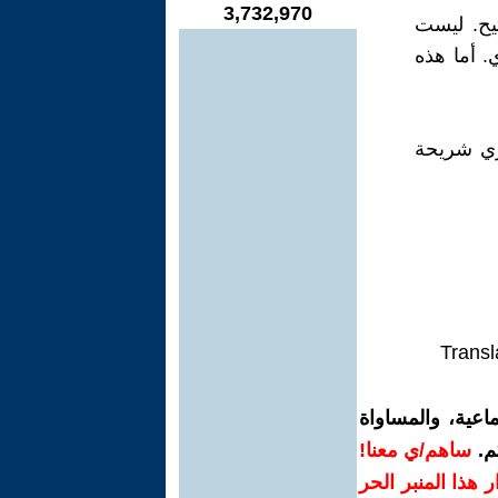
3,732,970
يح. ليست
 أما هذه
ري شريحة
Transl
اعية، والمساواة
م.
ساهم/ي معنا!
رار هذا المنبر الحر