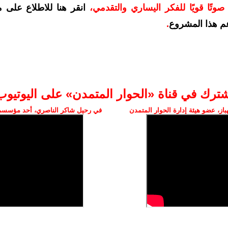
وتًا قويًا للفكر اليساري والتقدمي
،
انقر هنا للاطلاع على 
م هذا المشروع
.
شترك في قناة «الحوار المتمدن» على اليوتيوب
ز، عضو هيئة إدارة الحوار المتمدن
في رحيل شاكر الناصري، أحد مؤسسي 