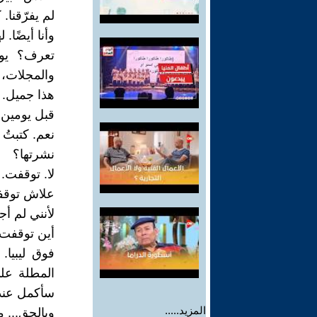
لم يفرّقنا.
وأنا أيضًا.
تعرف؟ يوم
والمجلات، 
هذا جميل. م
قبل يومين ق
نعم. كتبتُ 
نشرتها؟
لا. توقفت.
علاش توق
لأنني لم أ
أين توقفت 
فوق ليبيا.
المطلة علي
سأكمل عند
المزيد.....
وبالحق... 