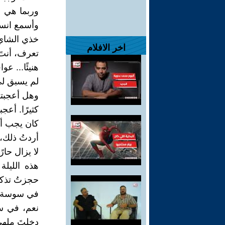
وربما هي من
وأسمع انسي
خذي الشاي.
اخر الافلام
تعرف، أنتَ 
هنيئًا... عو
لم يسبق لي
وهل أعجبتك
كثيرًا. أع
كان يجب أ
أردتُ ذلك، 
لا يزال حار
هذه الليل
حجزتُ تذكر
في سوسة
نعم، في س
دخلتَ ملهى ل