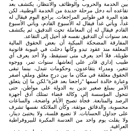
بين الخدمة والحروب والوظائف والانتظار، يكتشف بعد
تقاعده أنه دخل مرحلة جديدة من الخدمة الوطنية، لكن
هذه المرة في طوابير المراجعات. يراجع اليوم فيقال له
غداً، ويأتي غداً فيقال له الأسبوع القادم، ويأتي الأسبوع
القادم فيقال له إن المعاملة تحت التدقيق، ثم يكتشف
بعد سنوات أن التدقيق نفسه قد أُحيل إلى التقاعد.
المفارقة المضحكة المبكية أن بعض الحقوق المالية
المعلقة منذ عقود تبدو وكأنها دخلت في غيبوبة قانونية
طويلة، فلا أحد يعرف متى تستيقظ، ولا أحد يعرف أي
طبيب إداري قادر على إنعاشها. سنوات تمر، ووجوه
تتغير، ومدراء يتقاعدون، وحكومات تتبدل، بينما تبقى
الحقوق معلقة في مكان ما بين درجٍ مغلق وملفٍ أصفر
وعبارة خالدة اسمها "راجعنا بعد فترة".لكن ما إن يتعلق
الأمر بمبلغ صغير تدين به الدولة على مواطن، حتى
تتحول المؤسسة إلى وكالة فضاء تمتلك أدق أجهزة
الرصد والمتابعة. فجأة تصبح الأيام واضحة، والساعات
محسوبة، والدقائق موثقة، وكأن الملائكة نفسها تشرف
على جداول الحسابات. لا تضيع فلسة، ولا يختبئ دينار،
ولا يفلت يوم واحد من العدسة المكبرة للبيروقراطية
العراقية.