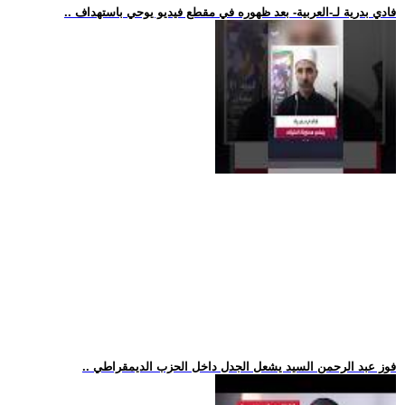
.. فادي بدرية لـ-العربية- بعد ظهوره في مقطع فيديو يوحي باستهداف
.. فوز عبد الرحمن السيد يشعل الجدل داخل الحزب الديمقراطي