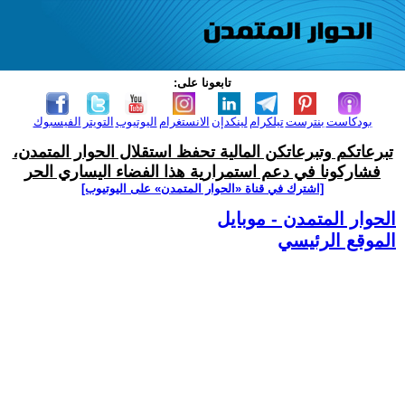
تابعونا على:
بودكاست
بنترست
تيلكرام
لينكدإن
الانستغرام
اليوتيوب
التويتر
الفيسبوك
تبرعاتكم وتبرعاتكن المالية تحفظ استقلال الحوار المتمدن،
فشاركونا في دعم استمرارية هذا الفضاء اليساري الحر
[اشترك في قناة ‫«الحوار المتمدن» على اليوتيوب]
الحوار المتمدن - موبايل
الموقع الرئيسي