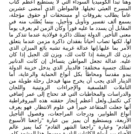
وهنا تبدأ الكوميديا السوداء التي لا يستطيع أعظم كتاب
المسرح العبثي تخيلها. فالمواطن الذي أمضى عشرين
عاماً يطالب بفروقات أو مستحقات أو حقوق مؤجلة،
يسمع ألف تفسير وتأويل وتأجيل، بينما يُطلب منه في
المقابل أن يسدد ما عليه فوراً وكأن الزمن لم يعرف يوماً
معنى التأخير. الدولة تمتلك ذاكرة فولاذية عندما تتذكر ما
لها، لكنها تصاب أحياناً بفقدان ذاكرة مزمن عندما يتعلق
الأمر بما عليها.إنها عدالة غريبة تشبه بائع الميزان الذي
يزن لك الريشة إذا كانت لك، ويزن لك الجبل إذا كان
عليه. عدالة تجعل المواطن يتساءل إن كانت الدنانير
تمتلك جنسية مختلفة؛ فالدينار الذي يدخل خزينة الدولة
يبدو مقدساً ومحاطاً بكل أنواع الحماية والرعاية، أما
الدينار الذي يجب أن يخرج منها فيدخل رحلة طويلة من
التأملات الفلسفية والإجراءات الروتينية واللجان
والدراسات والمخاطبات التي قد تحتاج إلى عمر إضافي
كي تكتمل.ولعل أعظم إنجاز حققته هذه البيروقراطية
أنها جعلت المتقاعد خبيراً في علوم الانتظار. فهو يعرف
أنواع الطوابير، ودرجات المراجعات، وفصول التأجيل
الأربعة، ويستطيع أن يميز بين عبارة "راجعنا الأسبوع
القادم" وعبارة "راجعنا الشهر القادم" كما يميز عالم
الأحياء بين أنواع الكائنات النادرة.ووسط هذا المشهد كله،