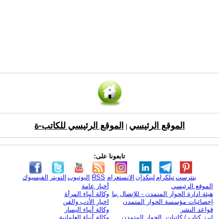
الموقع الرئيسي
الموقع الرئيسي للكاتب-ة
|
تابعونا على:
بنترست
تيلكرام
لينكدإن
الانستغرام
RSS
اليوتيوب
التويتر
الفيسبوك
الموقع الرئيسي
أخبار عامة
هيئة ادارة الحوار المتمدن - للإتصال بنا
وكالة أنباء المرأة
إحصائيات مؤسسة الحوار المتمدن
اخبار الأدب والفن
قواعد النشر
وكالة أنباء اليسار
ابرز كتاب / كاتبات الحوار المتمدن
وكالة أنباء العلمانية