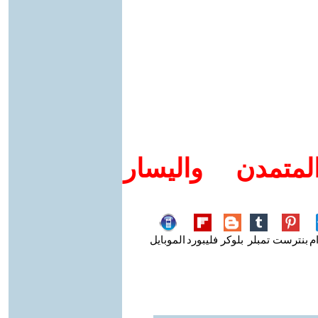
متمدن واليسار
م
بنترست
تمبلر
بلوكر
فليبورد
الموبايل