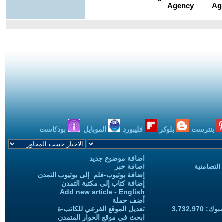
بنترست
بلوكر
فليبورد
الموبايل
بودكاست
اضافة موضوع جديد
التضامنية
اضافة خبر
إضافة يوتيوب-فلم إلى يوتيوب التمدن
إضافة كتاب إلى مكتبة التمدن
Add new article - English
أضف حملة
3,732,97
تعديل الموقع الفرعي للكاتب-ة
ابحث في موقع الحوار المتمدن