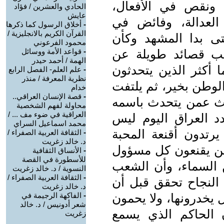
ونقص في الأفعال،
الحادي والعشرين / فؤاد
عايش
لعدالة، وفائض في
-
أخلاق الرسول كما ذكرها
القرآن الكريم بالانجليزية /
تى بدا المشهد وكأن
محمود الفرعوني
تب قصائد طويلة عن
-
قواعد الأمة ووسائل
الهمة / أحمد حيدر
 أكثر الذين يتحدثون
-
علم العلم- الفصل الرابع
نظرية المعرفة / منذر
لوطن بخير، ثم يلتفت
خدام
-
قصة الإنسان العراقي..
ث عمن يتحدث باسمه
محاولة لفهم الشخصية
العراقية في ضوء مف ... /
د العراق اليوم ليس
محمد اسماعيل السراي
رتدون أقنعة المحبة
-
الثقافة العربية الصفراء /
د. خالد زغريت
ذين يقنعون كل مسؤول
-
الأنساق الثقافية
للأسطورة في القصة
السماء، وأن الشعب
النسوية / د. خالد زغريت
-
الثقافة العربية الصفراء /
النجاح تحقق قبل أن
د. خالد زغريت
 يخدرونها، ولا يحمون
-
الفاكهة الرجيمة في
شعر أدونيس / د. خالد
ن الحاكم الذي يسمع
زغريت