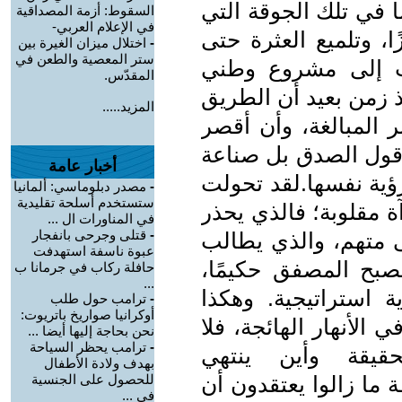
 في تلك الجوقة التي
السقوط: أزمة المصداقية
في الإعلام العربي-
ا، وتلميع العثرة حتى
-
اختلال ميزان الغيرة بين
ستر المعصية والطعن في
اب إلى مشروع وطني
المقدّس.
 زمن بعيد أن الطريق
المزيد.....
ر المبالغة، وأن أقصر
ول الصدق بل صناعة
أخبار عامة
ؤية نفسها.لقد تحولت
-
مصدر دبلوماسي: ألمانيا
ستستخدم أسلحة تقليدية
ة مقلوبة؛ فالذي يحذر
في المناورات ال ...
-
قتلى وجرحى بانفجار
ى متهم، والذي يطالب
عبوة ناسفة استهدفت
يصبح المصفق حكيمًا،
حافلة ركاب في جرمانا ب
...
ة استراتيجية. وهكذا
-
ترامب حول طلب
أوكرانيا صواريخ باتريوت:
الأنهار الهائجة، فلا
نحن بحاجة إليها أيضا ...
-
ترامب يحظر السياحة
قيقة وأين ينتهي
بهدف ولادة الأطفال
ما زالوا يعتقدون أن
للحصول على الجنسية
في ...