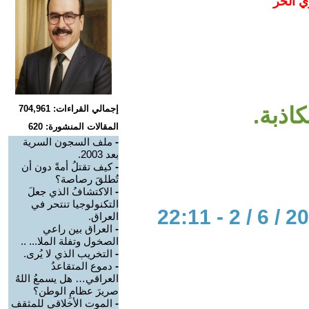
ي الحر
كاذبة.
إجمالي القراءات: 704,961
المقالات المنشورة: 620
-
ملف السجون السرية
بعد 2003.
-
كيف تقتلُ أمةً دون أن
تُطلقَ رصاصة؟
-
الاكتشافُ الذي جعلَ
التكنولوجيا تنتحر في
العراق.
-
العراق بين راعي
الصخول وتفلة الملا... ..
-
التخريب الذي لا يُرى.
-
دموع المتقاعدُ
العراقي… هل يسمعُ اللهُ
صريرَ عظامِ الوطن؟
-
الموت الأخلاقي للمثقف