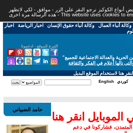
 أنواع الكوكيز نرجو النقر على الزر - موافق - لكي لاتظهر
This website uses cookies to ensure you ge
وكالة أنباء العمال
-
وكالة أنباء حقوق الإنسان
-
اخبار الرياضة
-
اخبار
لوم
التبرع للموقع - ادعمونا
حرية والعدالة الاجتماعية للجميع
"
تى نالها أعلام في الفكر والثقافة
قر هنا لاستخدام الموقع البديل
كوردي
English
حامد الضبياني
لموبايل انقر هنا
 المتمدن، فشاركونا في دعم