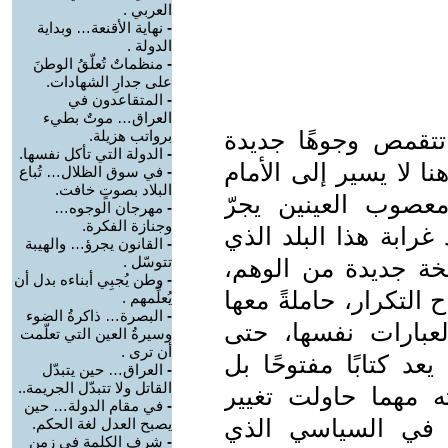
العربي .
-
نهاية الأقنعة… وبداية
الدولة .
-
منظماتٌ تُعلّقُ الوطنَ
على جدارِ الشهادات.
-
المتقاعدون في
العراق… موتٌ بطيء
تتقمص وجوهًا جديدة
برواتب هزيلة.
-
الدولة التي تأكل نفسها.
ا لا يسير إلى الأمام
-
في سوق الظلال… تُباع
البلاد بصوتٍ خافت.
صوب العينين يجرّ
-
مهرجان الوجوه…
وجنازة الفكرة.
غرابة هذا البلد الذي
-
القانون يجرؤ… والهيبة
تتوسّل .
ة جديدة من الوهم،
-
وطن يُجبِي أبناءه بدل أن
 التكرار، حاملةً معها
يُعلِّمهم .
-
البصرة… ذاكرةُ الضوء
عبارات نفسها، حتى
وسيرةُ العين التي تعلّمت
أن ترى .
عد كتابًا مفتوحًا بل
-
العراق… حين يتبدّل
القاتل ولا تتبدّل الجريمة..
 مهما حاولت تغيير
-
في مقام الدولة… حين
ت في السياسي الذي
يصبح العدل لغة الحكم.
-
شرف الكلمة في زمن