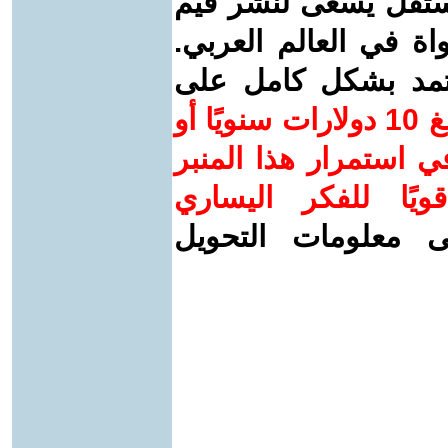
ستقل يسعى لنشر قيم
واة في العالم العربي.
عتمد بشكل كامل على
ساهم/ي معنا! بدعمكم بمبلغ 10 دولارات سنويًا أو
 استمرار هذا المنبر
ويًا للفكر اليساري
ى معلومات التحويل