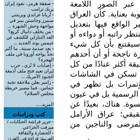
عبر الصور اللامعة
-
صفقة هرمز.. نفوذ إيران
يربك ترامب
ة بعناية. كأن العراق
-
أريانا غراندي وبريتني
سبيرز وجاستن بيبر في
الواقع فيها بتعديل
مواجهة وحش الشهرة ...
-
من يخلف دانيال كريغ؟
ظر راتبه أو دواءه أو
العد التنازلي للكشف عن
سيقتنع بأن كل شيء
جيمس بوند الجديد ...
-
بعد صدمة سبتة.. ما أكبر
ة ناجحة أو أن أحدهم
تحدٍّ يواجه أوروبا في ملف
الهجرة؟
قة أكثر عنادًا من كل
-
إصابات لا تُرى.. حرب
إيران تعيد فتح ملف أدمغة
لا تسكن في الشاشات
الجنود الأمريك ...
ؤتمرات بل تظهر في
-
زامير يعلن ملاحقة نخبة
حماس.. فما مصير خريطة
ت الرسمية بل في عيون
مجلس السلام؟
وة. هناك، بعيدًا عن
المزيد.....
يقي؛ عراق الأرامل
كتب ودراسات
-
حرير فراشة الحكايات /
المرضى والناجين من
ميرفت الخزاعي
-
الحضارة والثقافة
العربية: قراءة في القرن