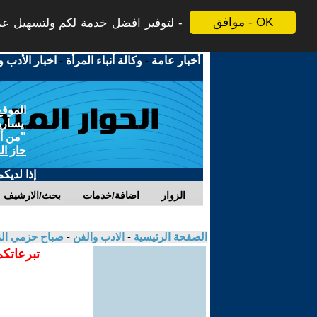
موافق - OK
لتوفير افضل خدمة لكم ولتسهيل عملي
أخبار عامة
-
وكالة أنباء المرأة
-
اخبار الأدب و
الموقع
يسارية
"من أج
حاز ال
إذا لديك
الزوار
اضافة/خدمات
بحث/الارشيف
الصفحة الرئيسية
-
الادب والفن
-
صباح حزمي ال
تبرعاتكم