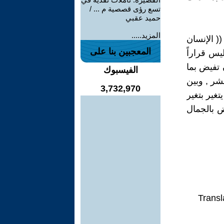
تسع رؤى قصصية م ... /
حميد عقبي
المزيد.....
( الإنسان
المعجبين بنا على
يس قراراً
ن تفيض بما
الفيسبوك
شر , وبين
3,732,970
تغير بتغير
ض بالجمال
Transl