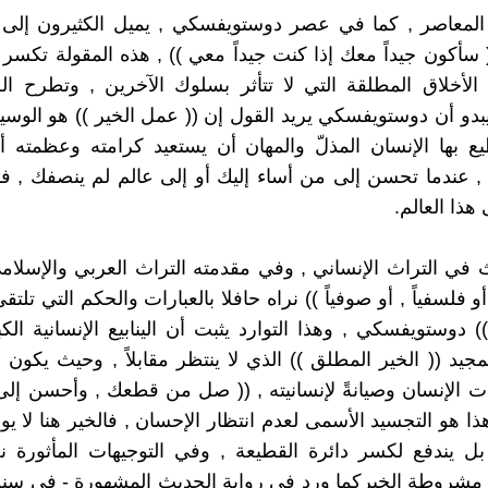
 المعاصر , كما في عصر دوستويفسكي , يميل الكثيرون إل
( سأكون جيداً معك إذا كنت جيداً معي )) , هذه المقولة تكسر 
الأخلاق المطلقة التي لا تتأثر بسلوك الآخرين , وتطرح ال
يبدو أن دوستويفسكي يريد القول إن (( عمل الخير )) هو الوسيل
ع بها الإنسان المذلّ والمهان أن يستعيد كرامته وعظمته 
ه , عندما تحسن إلى من أساء إليك أو إلى عالم لم ينصفك , ف
 هذا العالم.
 في التراث الإنساني , وفي مقدمته التراث العربي والإسلام
 أو فلسفياً , أو صوفياً )) نراه حافلا بالعبارات والحكم التي تلتقي
) دوستويفسكي , وهذا التوارد يثبت أن الينابيع الإنسانية الك
تمجيد (( الخير المطلق )) الذي لا ينتظر مقابلاً , وحيث يكون 
ذات الإنسان وصيانةً لإنسانيته , (( صل من قطعك , وأحسن إل
هذا هو التجسيد الأسمى لعدم انتظار الإحسان , فالخير هنا لا يو
, بل يندفع لكسر دائرة القطيعة , وفي التوجيهات المأثورة نج
مشروطة الخيركما ورد في رواية الحديث المشهورة - في سنن