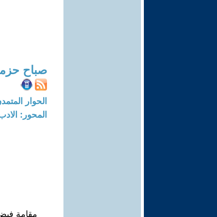
صباح حزمي
الحوار المتمدن-العدد: 8724 - 6
المحور: الادب
مقامة فيض 