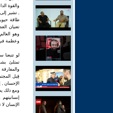
والقوة الدا
, تشير إلى 
طاقة حيوية
تعنيان الع
وهو العال
وعظمة في 
لو تتبعنا 
تمتلئ بشخ
والمفارقة 
قِبل المجت
الإحسان , إ
ومع ذلك يص
إنسانيتهم 
الإنسان لا 