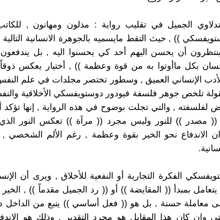
ندلاوي الجميل في تقليب رواية : مذلون ومهانون , للكات
تويفسكي )) , حيث التقط مايسميه بالجوهرة الانسانية التالية :
ينتظرون أن يحسن اليهم أحد كي يحسنوا اليه , بل يندفعون
حسان بكل ماأوتوا به من قوة وعظمة )) , أختيار يعكس ذوقاً 
دب الإنساني العميق , وسطور تختصر مجلدات في علم النفس 
قولة تلخص جوهر فلسفة فيودور دوستويفسكي الأخلاقية والنف
بض لفلسفته , والتي تجلت بوضوح في هذه الرواية , إنها تؤكد أ
( مصدر )) للنور وليس مجرد (( مرآة )) تعكس النور الذي 
ان الاندفاع نحو الخير بقوة وعظمة , رغم الألم الشخصي ,
سانية.
يفسكي الفكرة التجارية أو النفعية للأخلاق , ويرى أن الإن
يتعامل بمبدأ (( المقايضة )) أو (( رد الجميل مقدماً )) , الخي
 معاملة حسنة , بل هو (( فعل أساسي )) ينبع من الداخل د
ى وإن كان هذا المقابل هو مجرد التقدير , وذلك هو الاندف