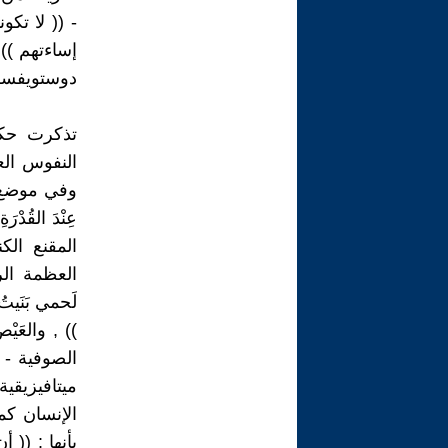
- (( لا تكو
إساءتهم )) 
دوستويفسك
تذكرت حكم
النفوس العظيم
وفي موضع آ
عِنْدَ القُد
المقنع ال
العظمة الرو
لَحمي بَنَيتُ 
)) , والعَ
الصوفية - 
ميتافيزيقية
الإنسان كم
بأنها : ((