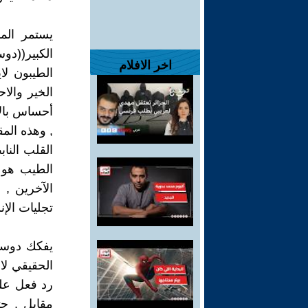
يستمر الم
الكبير((دوس
اخر الافلام
الطيبون لا
الخير والا
أحساس بالأ
, وهذه الم
القلب النا
الطيب هو (
الآخرين , 
تجليات الإن
يفكك دوستو
الحقيقي لا 
رد فعل على
مقابل , حت