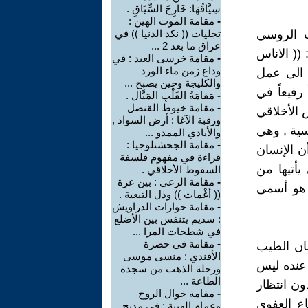
سِيَّاقُهَا: خَارِجَ السِّيَاقِ .
-
مقامة الموت الهين :
ب الروسي
تجليات (( نكد الدنيا )) في
عراق ما بعد 2 ...
 (( الاناس
-
مقامة خرسى العيد : في
وداع زمن ماء الورد
 الى عمل
والكليجة وحين يصبح ...
رفيعاً في
-
مَقامَةُ القَلْبِ المَيَّال .
-
مقامة خيوط القنصل
الأخلاقي
ورقبة الآغا : أرض السواد ,
سية , وهي
والأيادي الممدو ...
-
مقامة الجحشنلوجيا :
ن الإنسان
قراءة في مفهوم فلسفة
يأتيها من
السقوط الأخلاقي .
-
مقامة الرعي : بين عزة
 هو أسمى
(( أغْمات )) وذل التبعية .
-
مقامة حوارات الدراويش
: سديم يتنفس بين الأضلع
في شطحات المرا ...
-
مقامة في حضرة
سان الطيب
الأفندي : منسى موسى
ر عنده ليس
ورحلة الذهب من سجدة
الطاعة ...
ون انتظار
-
مقامة خوال الروح
اع العفوي
وعمام الهيبة : في مديح