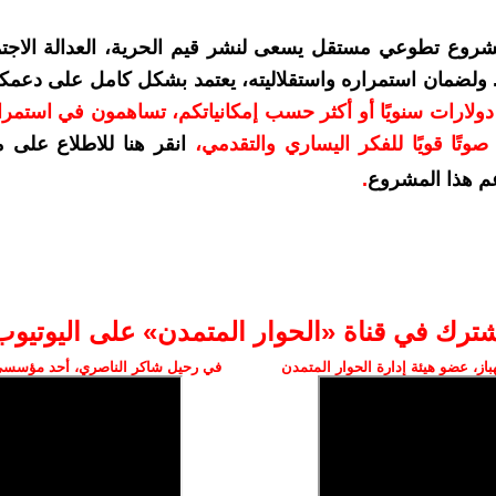
شروع تطوعي مستقل يسعى لنشر قيم الحرية، العدالة الاجتم
. ولضمان استمراره واستقلاليته، يعتمد بشكل كامل على دعمك
دعمكم بمبلغ 10 دولارات سنويًا أو أكثر حسب إمكانياتكم، تساهمون في استم
وتًا قويًا للفكر اليساري والتقدمي
،
انقر هنا للاطلاع على 
م هذا المشروع
.
شترك في قناة «الحوار المتمدن» على اليوتيوب
ز، عضو هيئة إدارة الحوار المتمدن
في رحيل شاكر الناصري، أحد مؤسسي 