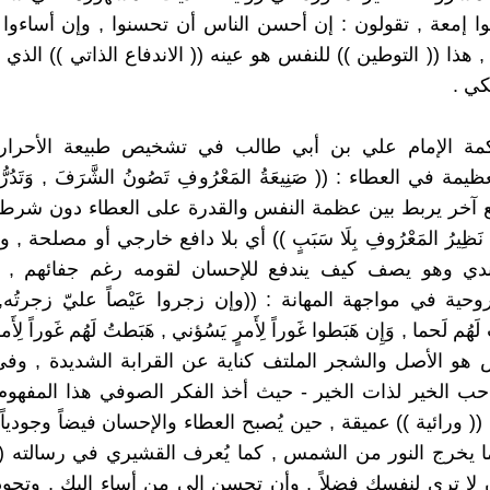
نوا إمعة , تقولون : إن أحسن الناس أن تحسنوا , وإن أساءوا أ
, هذا (( التوطين )) للنفس هو عينه (( الاندفاع الذاتي )) الذ
ي .
ة الإمام علي بن أبي طالب في تشخيص طبيعة الأحرار
ة في العطاء : (( صَنِيعَةُ المَعْرُوفِ تَصُونُ الشَّرَفَ , وَتَدُرُّ ال
خر يربط بين عظمة النفس والقدرة على العطاء دون شرط : ((
ْرَةِ نَظِيرُ المَعْرُوفِ بِلَا سَبَبٍ )) أي بلا دافع خارجي أو مصلحة 
كندي وهو يصف كيف يندفع للإحسان لقومه رغم جفائهم ,
حية في مواجهة المهانة : ((وإن زجروا عَيْصاً عليّ زجرتُه, وَ
لَهُم لَحما , وَإِن هَبَطوا غَوراً لِأَمرٍ يَسُؤني , هَبَطتُ لَهُم غَوراً لِأَم
يْص هو الأصل والشجر الملتف كناية عن القرابة الشديدة , وف
حب الخير لذات الخير - حيث أخذ الفكر الصوفي هذا المفهوم
 (( ورائية )) عميقة , حين يُصبح العطاء والإحسان فيضاً وجودي
ا يخرج النور من الشمس , كما يُعرف القشيري في رسالته (( 
 أن لا ترى لنفسك فضلاً , وأن تحسن إلى من أساء إليك , وتجود