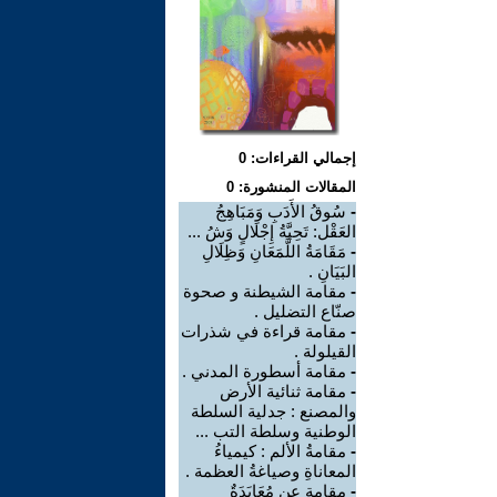
إجمالي القراءات: 0
المقالات المنشورة: 0
-
سُوقُ الأَدَبِ وَمَبَاهِجُ
العَقْل: تَحِيَّةُ إِجْلَالٍ وَشُ ...
-
مَقَامَةُ اللَّمَعَانِ وَظِلَالِ
البَيَانِ .
-
مقامة الشيطنة و صحوة
صنّاع التضليل .
-
مقامة قراءة في شذرات
القيلولة .
-
مقامة أسطورة المدني .
-
مقامة ثنائية الأرض
والمصنع : جدلية السلطة
الوطنية وسلطة التب ...
-
مقامةُ الألم : كيمياءُ
المعاناةِ وصياغةُ العظمة .
-
مقامة عن مُعَايَدَةٌ