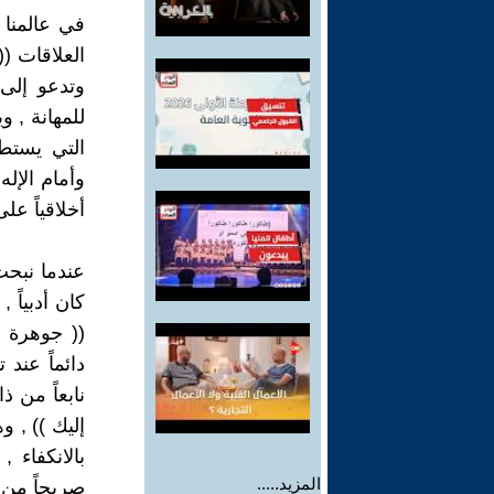
في عالمنا
العلاقات (
وتدعو إلى 
للمهانة , و
التي يستطي
وأمام الإل
أخلاقياً على
عندما نبحث
كان أدبياً ,
(( جوهرة )
دائماً عند 
نابعاً من 
إليك )) , و
بالانكفاء 
المزيد.....
صريحاً من 