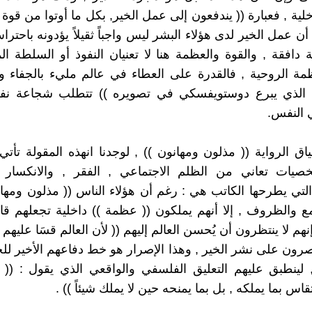
خلية , فعبارة (( يندفعون إلى عمل الخير, بكل ما أوتوا من قوة
أن عمل الخير لدى هؤلاء البشر ليس واجباً ثقيلاً يؤدونه باحتر
 دافقة , والقوة والعظمة هنا لا تعنيان النفوذ أو السلطة الم
ظمة الروحية , فالقدرة على العطاء في عالم مليء بالجفاء و
م الذي يبرع دوستويفسكي في تصويره )) تتطلب شجاعة نفس
النفس.
سياق الرواية (( مذلون ومهانون )) , لوجدنا انهذه المقولة تأ
صيات تعاني من الظلم الاجتماعي , الفقر , والانكسار 
التي يطرحها الكاتب هي : رغم أن هؤلاء الناس (( مذلون ومها
مع والظروف , إلا أنهم يملكون (( عظمة )) داخلية تجعلهم ق
نهم لا ينتظرون أن يُحسن العالم إليهم (( لأن العالم قسَا عليهم ب
رون على نشر الخير , وهذا الإصرار هو خط دفاعهم الأخير ل
, لينطبق عليهم التعليق الفلسفي والواقعي الذي يقول : (
تقاس بما يملكه , بل بما يمنحه حين لا يملك شيئاً )) .