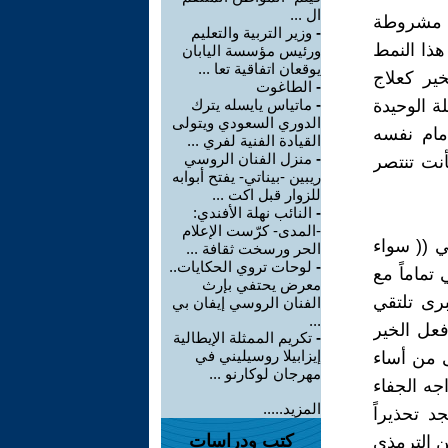
ال ...
ى مشروطة
-
وزير التربية والتعليم
هذا النمط
ورئيس مؤسسة اليابان
يوقعان اتفاقية تعا ...
خير كعلاج
-
الطاغوت
ة الوحيدة
-
ماتياس يايسله يترك
الدوري السعودي ويتولى
أمام نفسه
القيادة الفنية لفري ...
-
منزل الفنان الروسي
أنت تنتصر
ريبين -بيناتي- يفتح أبوابه
للزوار قبل اكت ...
-
النائب نهلة الأفندي:
-المدى- كرّست الإعلام
ي (( سواء
الحر ورسخت ثقافة ...
-
لوحات تروي الحكايات..
 تماماً مع
معرض يحتفي بإرث
برى تلتقي
الفنان الروسي إيفان بي
...
فعل الخير
-
تكريم الممثلة الإيطالية
إيزابيلا روسيليني في
ى من أساء
مهرجان لوكارنو ...
اجه الجفاء
المزيد.....
د تحذيراً
كتب ودراسات
 الترمذي