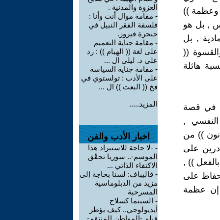
العزوة والمدنية .
 وعظمة ))
-
مقامة موال أنت وأنا :
اس , بل هو
فلسفة الفقر النبيل في
حنجرة فيروز.
ادية , بل
-
مقامة جناية التعميم
القسوة ((
على لغة (( الهيام )) : رد
على د. ليلى ال ...
ية هائلة
-
مقامة جناية السياسة
على الأدب : تولستوي في
فخ (( البعث )) ال ...
المزيد.....
تي في قصة
النفسي ,
نون )) من
اخبار الأدب والفن
ادرين على
-
-لا حاجة للاستيراد هذا
الموسم-.. سوريا تحقّق
الفعل )) ,
الاكتفاء الذاتي ...
-
قاليباف: لسنا بحاجة إلى
لحفاظ على
مزيد من الدبلوماسية
( إن عظمة
المسرحية
-
السينما كسلاح
أيديولوجي.. كيف يؤطر
فيلم -المواطن المنتقم-