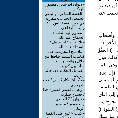
-
ديوان 24 شعر / منصور
ن تجتنبوا
الريكان
ي تحدث عنه
-
القصة الشاعرة والوعي
الجمعي الحداثي/ مقاربة
في دور القصة الش ... /
ربيحة الرفاعي
-
تصاوير لية الظمأ /
 وأصحاب
السمّاح عبد الله
-
ثلاثاءات عابر سبيل /
أَجْرَ )) ,
السمّاح عبد الله
 العَفْوُ
-
ملامــح التجريــب في
كتابـات السيـد حـافظ من
, وكذلك قول
خلال روايته يو ... /
 وهي قمة
سلسبيل كريبع
-
قناديل الحكمة / د. خالد
إِن بَروا
زغريت
رٍ لَهُم نَمى
-
حكاياتْ تَكاد تُنسى / فلاح
العيفاري
ي الفلسفة
-
وعي ـ قصص قصيرة جدا
 إلى آفاق
/ حسين جداونه
-
ديوان 23 الحاوي
اً يخرج من
والعصفور / منصور
الريكان
الفتوة ))
-
كتاب «عين على القصة
 بما تملك
القصيرة: تأملات نقدية في