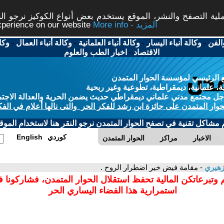
ة التصفح والنشر، الموقع يستخدم بعض أنواع الكوكيز نرجو النق
More info - المزيد
experience on our website
الفن
-
وكالة أنباء اليسار
-
وكالة أنباء العلمانية
-
وكالة أنباء العمال
-
وكا
الاقتصاد
-
اخبار الطب والعلوم
 الرئيسي لمؤسسة الحوار المتمدن
، علمانية، ديمقراطية، تطوعية وغير ربحية
ل مجتمع مدني علماني ديمقراطي حديث يضمن الحرية والعدالة الاجتم
حوار المتمدن على جائزة ابن رشد للفكر الحر والتى نالها أعلام في الفك
م مشاكل تقنية في تصفح الحوار المتمدن نرجو النقر هنا لاستخدام الموقع
كوردي
English
الاخبار
مراكز
الحوار المتمدن
زهيري
- مقامة فيض خير اضطرار الروح .
 وتبرعاتكن المالية تحفظ استقلال الحوار المتمدن، فشاركونا 
استمرارية هذا الفضاء اليساري الحر