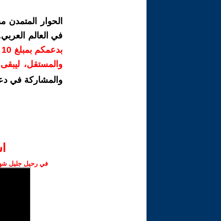
الحوار المتمدن م
في العالم العربي
ب
والمستقل، ليبقى ص
والمشاركة في دع
ا‫
في رحيل جليل شهبا