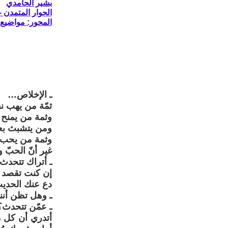
بشير الحامدي
الحوار المتمدن - العدد: 8543 - 2025 
المحور: مواضيع
ـ الإخلاص…
ثمّة من يهب ن
وثمة من يمنح 
ومن يتشبث بع
وثمة من يحب ب
غير أنّ الحبّ 
ـ أتراك تتحدث
إن كنت تقصد 
دع عنك الحديث
ـ وهل تظن أنني
ـ عمّن تتحدث؟
أتدري أن كل م