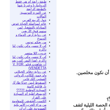
طبقة رابعة أم هي فقط
البروليتاريا وعبرنا عنها
بالطبقة الرابعة
عن الثورة التونسية:
المآلات
حول الربيع العربي
عائد لمواصلة الحياة عوض
المناداة بالتشغيل لمن
سنهم فوق الأربعين
عن رواية أرض الدماء و
الدموع
من يحكم تونس
كي لا ننسى وكي تكون لنا
ذاكرة
حروب اللا منتصر
كي لا ننسى وكي تكون لنا
ذاكرة. (هذا النص كتب بعد
أن شاهدت فيلم. V. FOR
VENDETTA)
عن رواية -دفاتر الجيلاني
ى أن نكون مخلصين.
ولد حمد- للكاتب الروائي
الصحبي الكرعاني
السقوط ليس حدثًا طارئًا،
بل قابلية كامنة
السيادة الوطنية !!!؟؟؟
الديموقراطية أم السيادة
على القرار
؟
الكسب الحقيقي للمقاومة
الحصة الليلية لتقف
من وراء الحرب الأمريكية
الصهيونية على إيران