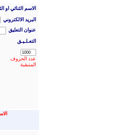
الاسم الثنائي او الث
البريد الالكتروني
عنوان التعليق
التعـلـيـق
عدد الحروف
المتبقية
الاس