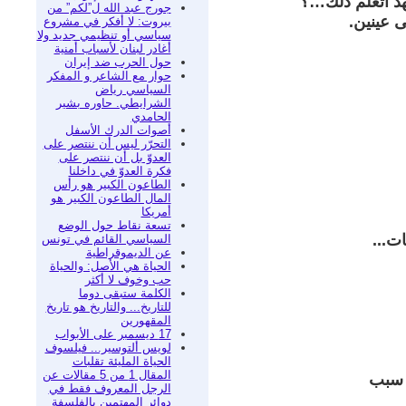
هد أتعلم ذلك…؟
جورج عبد الله ل”لكم” من
ى عينين.
بيروت: لا أفكر في مشروع
سياسي أو تنظيمي جديد ولا
أغادر لبنان لأسباب أمنية
حول الحرب ضد إيران
حوار مع الشاعر و المفكر
السياسي رياض
الشرايطي. حاوره بشير
الحامدي
أصوات الدرك الأسفل
التحرّر ليس أن ننتصر على
العدوّ بل أن ننتصر على
فكرة العدوّ في داخلنا
الطاعون الكبير هو رأس
المال الطاعون الكبير هو
أمريكا
تسعة نقاط حول الوضع
ت...
السياسي القائم في تونس
عن الديموقراطية
الحياة هي الأصل: والحياة
حب وخوف لا أكثر
الكلمة ستبقى دوما
للتاريخ... والتاريخ هو تاريخ
المقهورين
17 ديسمبر على الأبواب
لويس ألتوسير... فيلسوف
الحياة المليئة تقلبات
المقال 1 من 5 مقالات عن
 سبب
الرجل المعروف فقط في
دوائر المهتمين بالفلسفة