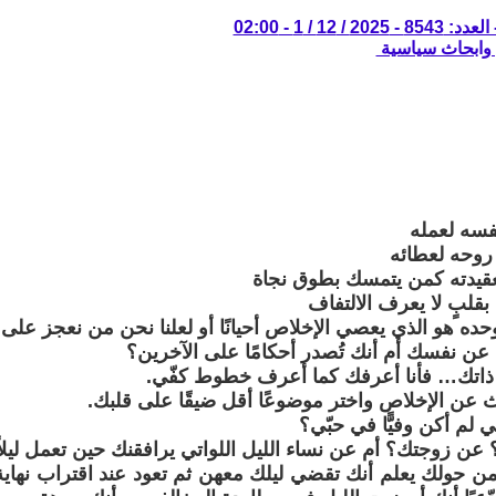
/ 12 / 1 - 02:00
 وابحاث سياسية
فسه لعمله
روحه لعطائه
قيدته كمن يتمسك بطوق نجاة
قلبٍ لا يعرف الالتفاف
وحده هو الذي يعصي الإخلاص أحيانًا أو لعلنا نحن من نعجز عل
 عن نفسك أم أنك تُصدر أحكامًا على الآخرين؟
ذاتك… فأنا أعرفك كما أعرف خطوط كفّي.
 عن الإخلاص واختر موضوعًا أقل ضيقًا على قلبك.
 لم أكن وفيًّا في حبّي؟
 عن زوجتك؟ أم عن نساء الليل اللواتي يرافقنك حين تعمل ليلاً
ن حولك يعلم أنك تقضي ليلك معهن ثم تعود عند اقتراب نهاية 