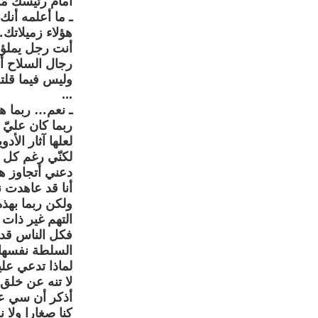
أمام رئيسك مُ
ـ ما أعلمه أنك
هؤلاء زميلاتك
أنت رجل يملؤ
رجال السلاح أ
وليس فيما قلت
...
ـ نعم… ربما هي
ربما كان عليّ أ
لعلها آثار الأ
لكنّي رغم كل 
دعني أتجاوز هذ
أنا قد عاهدت 
ولكن ربما بهذه
التهم غير ذات 
فكل الناس قد 
السلطة نفسها ل
لماذا تدعي علي
لا تنه عن خلق
أذكر أن سي عب
كنا صغارا ولا 