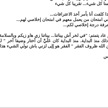
منا كل شيء... تقريبا كل شيء
 كلفت أنا بأمر أخذ الاعترافات...
في امتحان من يعمل معهم في امتحان إخلاصي لهم...
عرفة درجة إخلاصي لكم...
د يتمتم: "في لخر آش بيناتنا... بيناتنا زي هاو زيكم وبالسلامة"
ك منذ البداية. منذ البداية كان عَلَيَّ أن أختار وضيفا آخر 
الله ظروف الفقر " الفقر هو إلِى لزني باش نولي الشيء هذا.
نس