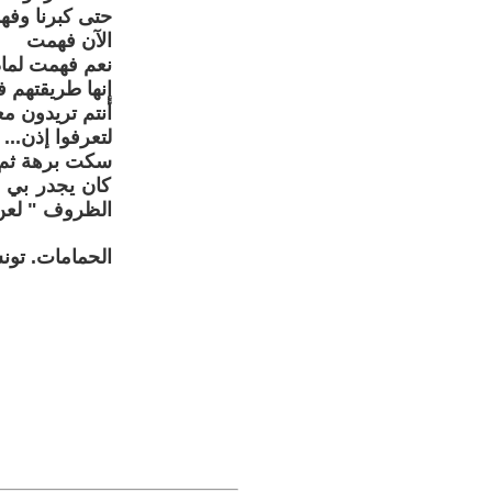
حتى كبرنا وفه
الآن فهمت
نعم فهمت لماذا
إنها طريقتهم 
أنتم تريدون م
لتعرفوا إذن...
سكت برهة ثم عا
كان يجدر بي ذل
الظروف " لعن 
الحمامات. تو