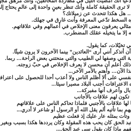
دّعيًا أنك أمضيت الليل في مطاردة المخالفين، وأنك مرهق مج
 لا ترى الحقيقة كاملة وأنك تنظر بعينٍ واحدة إلى عالمٍ يحتاج إل
… هل هكذا تتحدث عن زميلاتك؟
ه السخط تدّعي المعرفة وأنت غارق في جهلك.
مثالي يعرفون معنى الإخلاص في أعمالهم وفي علاقاتهم.
ه إلا ما يتخيله عقلك المضطرب.
 تخيّلات، كما يقول.
ن أتذكر أنني أرى “العائدين” بينما الآخرون لا يرون شيئًا.
دوية التي وصفها لي الطبيب والتي منحتني بعض الراحة… ربما.
ذلك أعلم أن محسن لا يعرف الإخلاص في حبّ زوجته.
ا الآن… وأهتم بالأمر الآخر...
نفسي على ألا أظلم الناس ولا أعذب أحدا للحصول على اعترافا
 الاعترافات أجنب البلاد مصيرا سيئا...
بال وأعرف أنها مفبركة...
تكون لهم علاقات بالأجانب
ها علاقات بالأجنبي فلماذا تحاكم الناس على علاقاتهم
هم بما تأتيه ألم يقل الله أو الرسول أو شاعر لا أدري...
 وتأت بمثله عار عليك إذ فعلت عظيم
د الحق كان يحب هذه المقولة وكان يرددها هكذا بسبب وبغير
نفهم ماذا كان يقول سي عبد الحق...