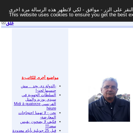
قر على الزر - موافق - لكي لاتظهر هذه الرسالة مرة اخرى -
This website uses cookies to ensure you get the best 
غلق
مواضيع أخرى للكاتب-ة
-الدولة دى بجد .. مش
حنسبها لحد-!
السلطات الجهوية في
سيدي بوزيد والمثل
الفرنسي Midi à quatorze
heure
نحن - لا تهمنا احتجاجات
المعارضة-
فكيف لا يضحون بقيس
سعد!!!
قبل 25 جويلية بأيام معدودة