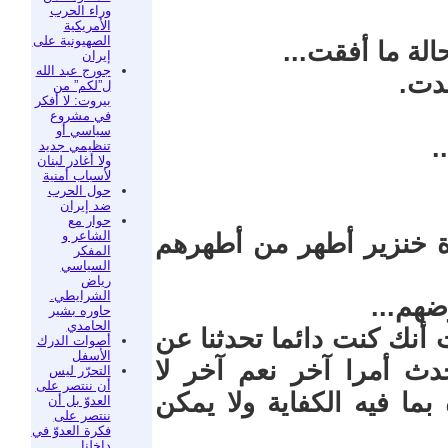
وراء الحرب
الأمريكية
الصهيونية على
لة ما أفقت...
إيران
جورج عبد الله
دت.
ل”لكم” من
بيروت: لا أفكر
في مشروع
سياسي أو
.
تنظيمي جديد
ولا أغادر لبنان
لأسباب أمنية
حول الحرب
ضد إيران
حوار مع
الشاعر و
ة خنزير أطهر من أطهرهم
المفكر
السياسي
رياض
الشرايطي.
ضهم...
حاوره بشير
الحامدي
نك كنت دائما تحدثنا عن
أصوات الدرك
الأسفل
حدث أمرا آخر نعم آخر لا
التحرّر ليس
أن ننتصر على
بما فيه الكفاية ولا يمكن
العدوّ بل أن
ننتصر على
فكرة العدوّ في
داخلنا