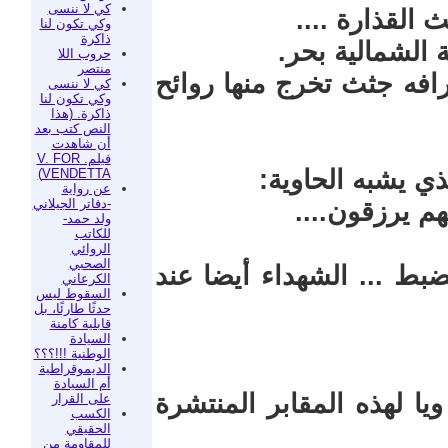
كي لا ننسى
القذارة ....
وكي تكون لنا
ذاكرة
الشمالية بحر.
حروب اللا
منتصر
افه جثث تخرج منها روائح
كي لا ننسى
وكي تكون لنا
ذاكرة. (هذا
النص كتب بعد
أن شاهدت
فيلم. V. FOR
ذي يشبه الحاوية:
VENDETTA)
عن رواية
-دفاتر الجيلاني
هم يرزقون....
ولد حمد-
للكاتب
الروائي
الصحبي
ضبط ... الشهداء أيضا عند
الكرعاني
السقوط ليس
حدثًا طارئًا، بل
قابلية كامنة
السيادة
الوطنية !!!؟؟؟
الديموقراطية
أم السيادة
ويا لهذه المقابر المنتشرة
على القرار
الكسب
الحقيقي
للمقاومة من