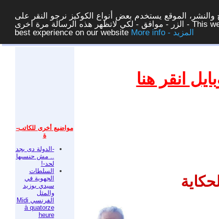
والنشر، الموقع يستخدم بعض أنواع الكوكيز نرجو النقر على
الزر - موافق - لكي لاتظهر هذه الرسالة مرة اخرى - This website uses cookies to ensure you get the
More info - المزيد
best experience on our website
غلق
يل انقر هنا
مواضيع أخرى للكاتب-
ة
-الدولة دى بجد
.. مش حنسبها
لحد-!
السلطات
لحكاية
الجهوية في
سيدي بوزيد
والمثل
الفرنسي Midi
à quatorze
heure