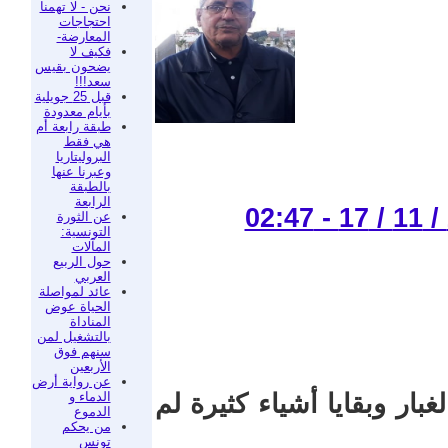
نحن - لا تهمنا
احتجاجات
المعارضة-
فكيف لا
يضحون بقيس
سعد!!!
قبل 25 جويلية
بأيام معدودة
طبقة رابعة أم
هي فقط
البروليتاريا
وعبرنا عنها
بالطبقة
الرابعة
عن الثورة
التونسية:
المآلات
حول الربيع
العربي
عائد لمواصلة
الحياة عوض
المناداة
بالتشغيل لمن
سنهم فوق
الأربعين
عن رواية أرض
الدماء و
ار وبقايا أشياء كثيرة لم
الدموع
من يحكم
تونس