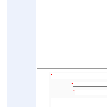
*
*
*