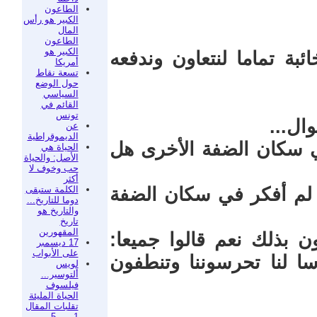
الطاعون
الكبير هو رأس
المال
الطاعون
الكبير هو
ئبة تماما لنتعاون وندفعه
أمريكا
تسعة نقاط
حول الوضع
السياسي
القائم في
تونس
ال...
عن
الديموقراطية
ي سكان الضفة الأخرى هل
الحياة هي
الأصل: والحياة
حب وخوف لا
أكثر
الكلمة ستبقى
 لم أفكر في سكان الضفة
دوما للتاريخ...
والتاريخ هو
تاريخ
المقهورين
 بذلك نعم قالوا جميعا:
17 ديسمبر
على الأبواب
سا لنا تحرسوننا وتنطفون
لويس
ألتوسير...
فيلسوف
الحياة المليئة
تقلبات المقال
1 من 5