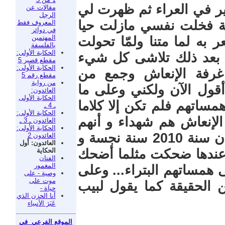
ير في العراء ثم ظهرت لي
مقالات عن
الرجل
حة فخلت نفسي مازلت حيا
المعروف فقط
في دوائر
المهتمين
به لما متنا ولمّا تحولت
بالفلسفة
الحكاية الأولى:
ء. بعد ذلك تلاشى كل شيء
مقطع قصير 5
الحكاية الأولى:
غرفة الإنعاش وجمع من
مقطع رقم 5
من رواية
أقول الآن ولكني وعلى ما
العائدون:
الحكاية الأولى
ساتهم فلم تكن إلا كلاما
ـ 4 ـ
الحكاية الأولى:
الإنعاش هم شهداء و أنهم
العائدون ـ 3 ـ
الحكاية الأولى:
أجبروا على أن لا يقولون الحقيقة و أن سنة 2010 سنة نجسة و
العائدون 2
العائدون: أول
الحكاية
 عندها ضحكت مثلما أضحك
الفنان
المغمور
همساتهم البتراء... وعلى
وصية - على
موت على
الحقيقة كما يقول لبيب
حياة -
أنا الحزن الذي
عَبَرَ الأنبياء
الموقع الفرعي في