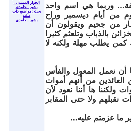
الحوار المتمدن :
ة... وربما هي اسم واحد
بشير الحامدي
بحث :مواضيع ذات
م من أيام ديسمبر وراح
صلة:
بشير الحامدي
فار من جحيم ويقولون أن
زائن بالذباب وتلعثم كثيرا
كمن يطلب مهلة ولكنه لا
نا أن نعمل المعول والفأس
 العائدين من أنهم أموات
ت ولكننا ها أننا نعود لأن
ات نقبلهم ولا حتى المقابر
ر ما عزمتم عليه...