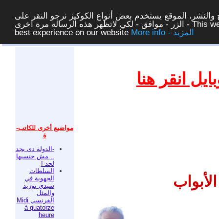
والنشر، الموقع يستخدم بعض أنواع الكوكيز نرجو النقر على
الزر - موافق - لكي لاتظهر هذه الرسالة مرة اخرى - This website uses cookies to ensure you get the
More info - المزيد
best experience on our website
غلق
يل انقر هنا
مواضيع أخرى للكاتب-
ة
-الدولة دى بجد
.. مش حنسبها
لحد-!
السلطات
الجهوية في
سيدي بوزيد
والمثل
الفرنسي Midi
à quatorze
heure