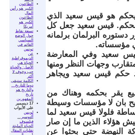
الطاعون
الكبير هو رأس
المال
حكم هو قيس سعيد الذي
الطاعون
الكبير هو
الحكم. قيس سعيد جعل كل
أمريكا
تسعة نقاط
 دستوره البرلمان برلمانه
حول الوضع
السياسي
ي مؤسساته.
القائم في
تونس
يس سعيد وفي المعارضة
عن
الديموقراطية
تقارب وجهات النظر ومنها
الحياة هي
الأصل: والحياة
 حكم قيس سعيد ويجاهر
حب وخوف لا
أكثر
الكلمة ستبقى
دوما للتاريخ...
والتاريخ هو
ع يقر بحكمه وهناك من
تاريخ
المقهورين
يح بان لا مؤسسات وسيطة
17 ديسمبر
على الأبواب
ساطة فلولا قيس سعيد لما
لويس
ألتوسير...
يش هؤلاء الذين ما إن صار
فيلسوف
الحياة المليئة
ركة النهضة حتى بحثوا عن
تقلبات المقال
1 من 5