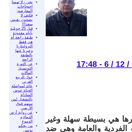
نحن - لا تهمنا
احتجاجات
المعارضة-
فكيف لا
يضحون بقيس
سعد!!!
قبل 25 جويلية
بأيام معدودة
طبقة رابعة أم
هي فقط
البروليتاريا
وعبرنا عنها
بالطبقة
الرابعة
عن الثورة
التونسية:
المآلات
حول الربيع
العربي
عائد لمواصلة
الحياة عوض
المناداة
بالتشغيل لمن
سنهم فوق
الأربعين
عن رواية أرض
الدماء و
برها هي بسيطة سهلة وغير
الدموع
من يحكم
 الفردية والعامة وهي ضد
تونس