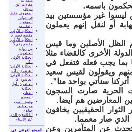
يحكمون باسمه.
مقالات عن
الرجل
المعروف فقط
ش ليسوا غير مؤسستين بيد
في دوائر
المهتمين
هابة أو لنقل إنهم يعملون
بالفلسفة
الحكاية الأولى:
مقطع قصير 5
الحكاية الأولى:
ام الظل الأصلين وما قيس
مقطع رقم 5
من رواية
دولة الأخرى كالقضاء مثلا
العائدون:
الحكاية الأولى
ا بما يجب فعله فتفعل في
ـ 4 ـ
الحكاية الأولى:
 منهم ويقولون لقيس سعيد
العائدون ـ 3 ـ
الحكاية الأولى:
أتركنا سنأتي بواحد منا".
العائدون 2
العائدون: أول
الحكاية
ديسمبر ذهبت الحرية صارت السجون
الفنان
المغمور
ين المعارضين هم أيضا.
وصية - على
موت على
 17 ديسمبر 2010 وصار الثوار الحقيقيين يخافون
حياة -
أنا الحزن الذي
الذي صار معمما.
عَبَرَ الأنبياء
17 ديسمبر ستتحدث عن المتآمرين وعن
الموقع الفرعي في