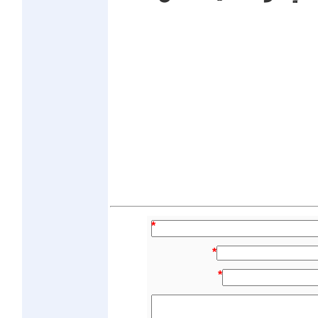
*
*
*