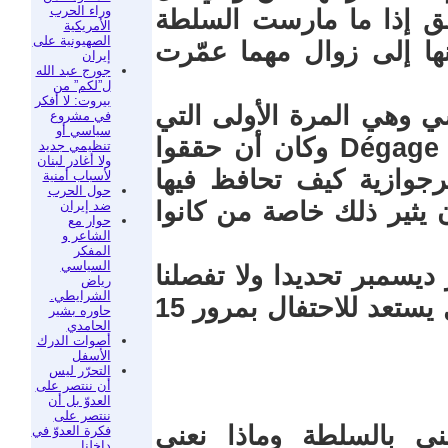
وراء الحرب
قق إذا ما مارست السلطة
الأمريكية
الصهيونية على
 إلى زوال مهما عمّرت
إيران
جورج عبد الله
ل”لكم” من
بيروت: لا أفكر
ب التونسي وهي المرة الأولى التي
في مشروع
سياسي أو
يلتقي فيها كل التونسيين على كلمة Dégage وكان أن حققوا
تنظيمي جديد
ولا أغادر لبنان
رجوازية كيف تحافظ فيها
لأسباب أمنية
حول الحرب
يثير ذلك خاصة من كانوا
ضد إيران
حوار مع
الشاعر و
المفكر
السياسي
ام 2025 وفي شهر ديسمبر تحديدا ولا تفصلنا
رياض
الشرايطي.
سوى أيام عن 17 ديسمبر منه و الكل يستعد للاحتفال بمرور 15
حاوره بشير
الحامدي
أصوات الدرك
الأسفل
التحرّر ليس
أن ننتصر على
العدوّ بل أن
ننتصر على
عني بالسلطة وماذا نعني
فكرة العدوّ في
داخلنا