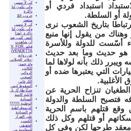
كي لا ننسى
استبداد استبداد فردي أو
وكي تكون لنا
ذاكرة
لة أو السلطة.
حروب اللا
منتصر
ارتباطا بتاريخ الشعوب نرى
كي لا ننسى
وكي تكون لنا
 وهناك من يقول إنها منبع
ذاكرة. (هذا
النص كتب بعد
ء أسّست للدولة وللأسرة
أن شاهدت
فيلم. V. FOR
 هو حديث وما بعد حديث
VENDETTA)
عن رواية
-دفاتر الجيلاني
ويبرر ذلك بأنه لولاها لما
ولد حمد-
للكاتب
ارات التي يعتبرها ضده أو
الروائي
الصحبي
 الأغلبية.
الكرعاني
السقوط ليس
طغيان تنزاح الحرية عن
حدثًا طارئًا، بل
قابلية كامنة
فه فتصبح السلطة والدولة
السيادة
الوطنية !!!؟؟؟
 وقع قتلهم باسم الحرية
الديموقراطية
أم السيادة
سكاتهم أو قتلهم وكل ذلك
على القرار
الكسب
الحقيقي
ومعقد طرحها لكن وفي كل
للمقاومة من