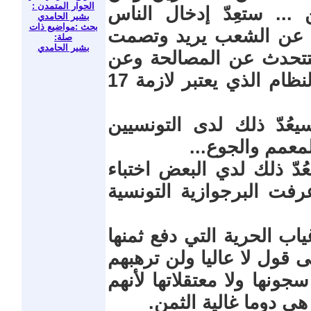
الحوار المتمدن :
.. ستعِدّ إدخال الناس
بشير الحامدي
بحث :مواضيع ذات
ث عن الشعب يريد وتصمت
صلة:
بشير الحامدي
ستتحدث عن المصالحة وعن
الشركات الأهلية وتسكت عن قلب النظام الذي يعتبر لازمة 17
17 ديسمبر وسيعُدّ ذلك لدى التونسيين
لمعمم والجوع...
 ديسمبر وسيعُدّ ذلك لدي البعض اختباء
عرفت البرجوازية التونسية
ديسمبر في غياب الحرية التي دفع ثمنها
ى قول لا عاليا ولن ترهبهم
ونها ولا معتقلاتها لأنهم
ي دوما غالية الثمن.