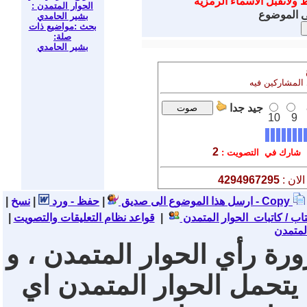
ط ولاتقبل الاسماء الرمزية
الحوار المتمدن :
ى الموضوع
بشير الحامدي
بحث :مواضيع ذات
صلة:
بشير الحامدي
 المشاركين فيه
جيد جدا
10
9
2
شارك في التصويت :
لان :
4294967295
نسخ - Copy
ارسل هذا الموضوع الى صديق
|
حفظ - ورد
|
|
تاب / كاتبات الحوار المتمدن
|
قواعد نظام التعليقات والتصويت
|
لمتمدن
ورة رأي الحوار المتمدن ، و
 يتحمل الحوار المتمدن اي