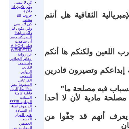
كي لا ننسى
وكي تكون لنا
ذاكرة
بريالية الثقافية هل أنتم
حروب اللا
منتصر
كي لا ننسى
وكي تكون لنا
ذاكرة. (هذا
النص كتب بعد
أن شاهدت
فيلم. V. FOR
ب اللعين ولكنكم ها أنكم
VENDETTA)
عن رواية
-دفاتر الجيلاني
ولد حمد-
للكاتب
 إبداعكم وتصيرون قادرين
الروائي
الصحبي
الكرعاني
السقوط ليس
لسباب فيه مصلحة ما"
حدثًا طارئًا، بل
قابلية كامنة
مصلحة مادية لأن لا أحدا
السيادة
الوطنية !!!؟؟؟
الديموقراطية
أم السيادة
يعرف أنهم قد جفّوا من
على القرار
الكسب
الحقيقي
ان
للمقاومة من