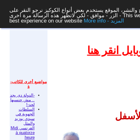
والنشر، الموقع يستخدم بعض أنواع الكوكيز نرجو النقر على
الزر - موافق - لكي لاتظهر هذه الرسالة مرة اخرى - This website uses cookies to ensure you get the
More info - المزيد
best experience on our website
غلق
يل انقر هنا
مواضيع أخرى للكاتب-
ة
-الدولة دى بجد
.. مش حنسبها
لحد-!
السلطات
لأسفل
الجهوية في
سيدي بوزيد
والمثل
الفرنسي Midi
à quatorze
heure