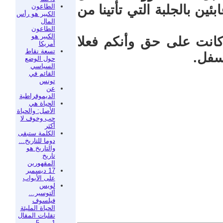
الطاعون
بئين بالجلبة التي تأتينا من
الكبير هو رأس
المال
الطاعون
الكبير هو
انت على حق وأنكم فعلا
أمريكا
تسعة نقاط
سفل.
حول الوضع
السياسي
القائم في
تونس
عن
الديموقراطية
الحياة هي
الأصل: والحياة
حب وخوف لا
أكثر
الكلمة ستبقى
دوما للتاريخ...
والتاريخ هو
تاريخ
المقهورين
17 ديسمبر
على الأبواب
لويس
ألتوسير...
فيلسوف
الحياة المليئة
تقلبات المقال
1 من 5