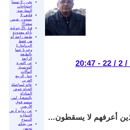
نحن - لا تهمنا
احتجاجات
المعارضة-
فكيف لا
يضحون بقيس
سعد!!!
قبل 25 جويلية
بأيام معدودة
طبقة رابعة أم
هي فقط
البروليتاريا
وعبرنا عنها
بالطبقة
الرابعة
عن الثورة
التونسية:
المآلات
حول الربيع
العربي
عائد لمواصلة
الحياة عوض
المناداة
بالتشغيل لمن
سنهم فوق
الأربعين
عن رواية أرض
الدماء و
ذين أعرفهم لا يسقطون...
الدموع
من يحكم
تونس