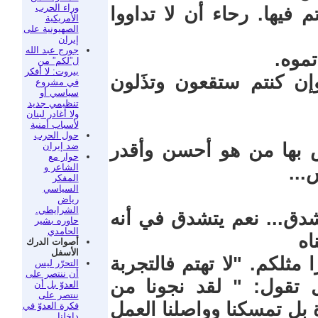
وراء الحرب
فيها. رحاء أن لا تداووا
الأمريكية
الصهيونية على
إيران
جورج عبد الله
موه.
ل”لكم” من
بيروت: لا أفكر
وإن كنتم ستقعون وتذَلون
في مشروع
سياسي أو
تنظيمي جديد
ولا أغادر لبنان
لأسباب أمنية
حول الحرب
 بها من هو أحسن وأقدر
ضد إيران
حوار مع
الشاعر و
...
المفكر
السياسي
رياض
الشرايطي.
شدق... نعم يتشدق في أنه
حاوره بشير
الحامدي
اه
أصوات الدرك
الأسفل
ثلكم. "لا تهتم فالتجربة
التحرّر ليس
أن ننتصر على
ل تقول: " لقد نجونا من
العدوّ بل أن
ننتصر على
 بل تمسكنا وواصلنا العمل
فكرة العدوّ في
داخلنا