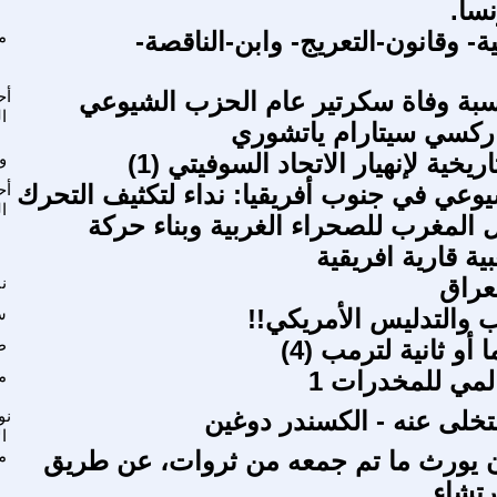
سا.
ية- وقانون-التعريج- وابن-الناقصة-
م
اسبة وفاة سكرتير عام الحزب الشيوعي
أح
ا
اركسي سيتارام ياتشوري
ريخية لإنهيار الاتحاد السوفيتي (1)
و
وعي في جنوب أفريقيا: نداء لتكثيف التحرك
أح
ا
ال المغرب للصحراء الغربية وبناء حركة
ة قارية افريقية
لعراق
نب
 والتدليس الأمريكي!!
س
ا أو ثانية لترمب (4)
ط
لمي للمخدرات 1
م
خلى عنه - الكسندر دوغين
نو
ا
 يورث ما تم جمعه من ثروات، عن طريق
م
تشاء.....