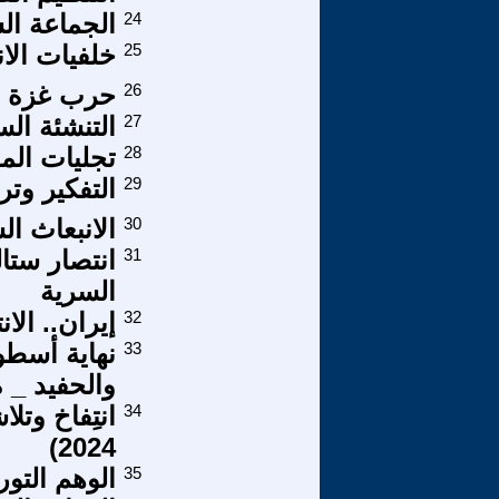
24
الجماعة ال
25
خلفيات الا
26
حرب غزة ودو
27
التنشئة السي
28
تجليات الم
29
التفكير وترس
30
الانبعاث ا
31
انتصار ستا
السرية
32
إيران.. الا
33
نهاية أسطو
والحفيد _ ة
34
2024)
35
الوهم التو