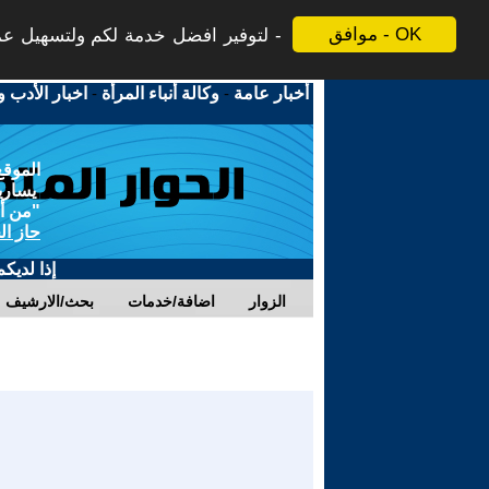
موافق - OK
لتوفير افضل خدمة لكم ولتسهيل عملي
أخبار عامة
-
وكالة أنباء المرأة
-
اخبار الأدب و
الموقع
يسارية
"من أج
حاز ال
إذا لديك
الزوار
اضافة/خدمات
بحث/الارشيف