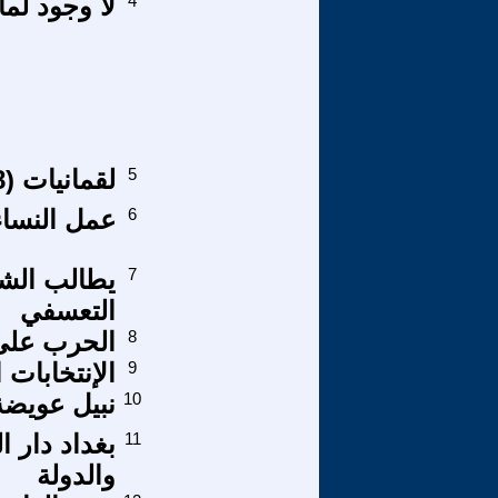
4
لا وجود لم
5
لقمانيات (38)
6
عمل النسا
7
يطالب الشعب
التعسفي
8
الحرب على 
9
الإنتخابات النيابية 
10
نبيل عويضة
11
بغداد دار 
والدولة