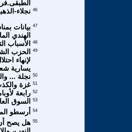
الطبقى.فرن
46
نجلاء-الذهب
47
بيانات بمن
الهندي الم
48
الأسباب التا
49
الحزب الشي
لإنهاء احتل
يسارية شعبي
50
نجلة ... وا
51
غزة والكذب
52
رابعة لأوبام
53
السوق العا
54
أرسطو المت
55
هل يصح أن
النهب، والار