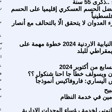
ذكرى 55 سنة
ش
ضل الحسم العسكري إقليميا على الحسم
ر
سطينياً
رء العدوان لا يتحقق الّا بالتحالف مع أنصار
ش
ع
الانتخابات النيابية الاردنية 2024 خطوة مهمة على
س
ر
يمقراطي للبلد
ا
بع من أكتوبر 2024
ع
ن ويسولف خطأ جا احنا شنكول ؟؟
و
اليساري: فاروفاكيس أنموذجاً
ح
بيح
ص
امين في خدمة النظام
ن
انوني لخدمة رؤساء الوحدات الإدارية
ع