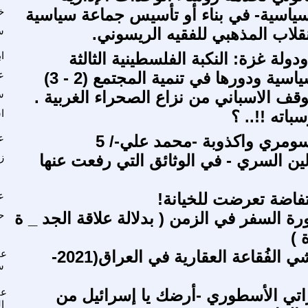
سياسية- في بناء أو تأسيس جماعة سياسية
خ
نقلاب المذهبي للفقيه الريسوني.
س
لة غزة: النكبة الفلسطينية الثالثة
ا
اسية ودورها في تنمية المجتمع (2 - 3)
ع
وقف الاسباني من نزاع الصحراء الغربية .
س
باته !!.. ؟
ا
لسومري واكذوبة -محمد علي-/ 5
ع
لين السري - في الوثائق التي رفعت عنها
ز
نتفاضة تعرضت للخيانة!
ع
رة السفر في الزمن ( بدلالة علاقة الجد _ ة
ح
 )
انتِفاخ وتلاشي الفُقاعة العقارية في العراق(2021-
عم
س
راتي الأسطوري -أرضك يا إسرائيل من
عب
ا