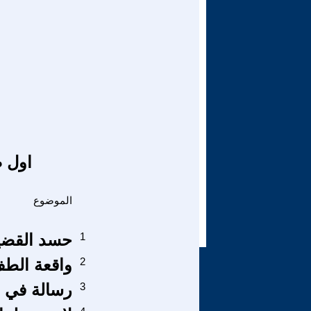
اول ص
الموضوع
1
حسد القضي
2
واقعة الطف
3
رسالة في -ر