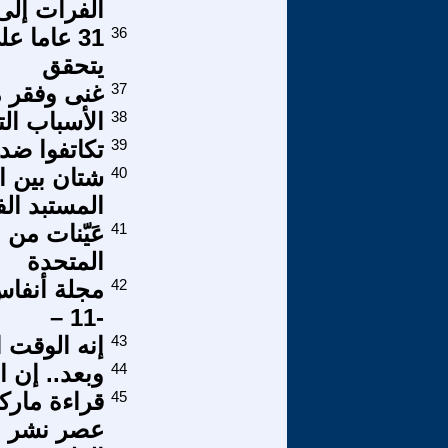
الفرات إلى 
36
31 عاما 
يتحقق
37
غنى وفقر م
38
الأسباب التا
39
تكاتفوا ضد
40
شتان بين ا
المستبد ال
41
عَيّنات من 
المتحدة
42
مجلة أنفاس
-11 –
43
إنه الوقت 
44
وبعد.. إن ا
45
قراءة مارك
عصر نشر ا