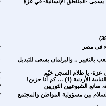
ا يسمى -المناطق الإنسانية- في غزة
س
ء فى مصر
ش
 بالتغيير .. والبرلمان يسعى للتبديل
ع
غزة- يا ظلام السجن خيّم
ب
الأردنية (1) … كم أنا حزين!
ع
، صانع الشيوعيين الثوريين
ع
السلام بين مسؤولية المواطن والمجتمع
ح