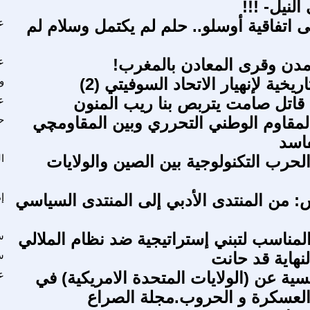
النيل- !!!
على اتفاقية أوسلو.. حلم لم يكتمل وسلام لم
ع
دن وقرى المعادن بالمغرب!
ع
ريخية لإنهيار الاتحاد السوفيتي (2)
و
 قاتل صامت يتربص بنا ريب المنون
ع
لمقاوم الوطني التحرري وبين المقاومچي
ح
فاسد
الحرب التكنولوجية بين الصين والولايات
ا
: من المنتدى الأدبي إلى المنتدى السياسي
إ
المناسب لتبني إستراتيجية ضد نظام الملالي
س
لنهاية قد حانت
س
سية عن (الولايات المتحدة الامريكية) في
ع
لعسكرة و الحروب.مجلة الصراع