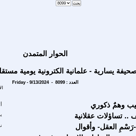
الحوار المتمدن
حيفة يسارية - علمانية الكترونية يومية مستقل
Friday - 9/13/2024 - العدد : 8099
ال
ب وهمٌ ذكوري
إ
 .. تساؤلات عقلانية
ي
َسْمِ العقل- وأقوال
ن