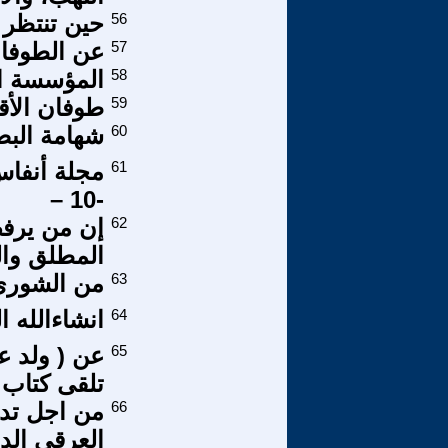
56
حين تنتظر 
57
عن الطوفان 
58
المؤسسة ال
59
طوفان الأقصى 342 – مشك
60
شهامة البص
61
مجلة أنفاس
-10 –
62
إن من يرف
المطلق وال
63
من الشورى 
64
انشاءالله ا
65
عن ( ولد عاق
تلقى كتاب ا
66
من اجل تدوي
العرقي الدي