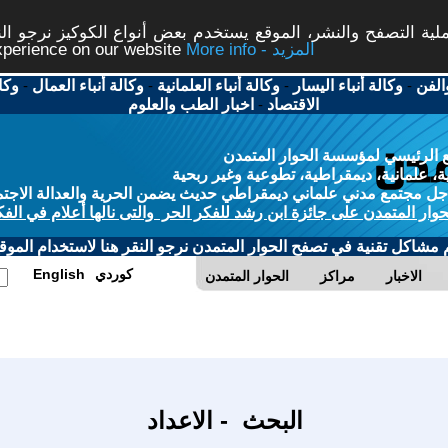
ة التصفح والنشر، الموقع يستخدم بعض أنواع الكوكيز نرجو النق
More info - المزيد
experience on our website
الفن
-
وكالة أنباء اليسار
-
وكالة أنباء العلمانية
-
وكالة أنباء العمال
-
وكا
الاقتصاد
-
اخبار الطب والعلوم
 الرئيسي لمؤسسة الحوار المتمدن
، علمانية، ديمقراطية، تطوعية وغير ربحية
ل مجتمع مدني علماني ديمقراطي حديث يضمن الحرية والعدالة الاجتم
حوار المتمدن على جائزة ابن رشد للفكر الحر والتى نالها أعلام في الفك
م مشاكل تقنية في تصفح الحوار المتمدن نرجو النقر هنا لاستخدام الموقع
كوردي
English
الاخبار
مراكز
الحوار المتمدن
البحث - الاعداد