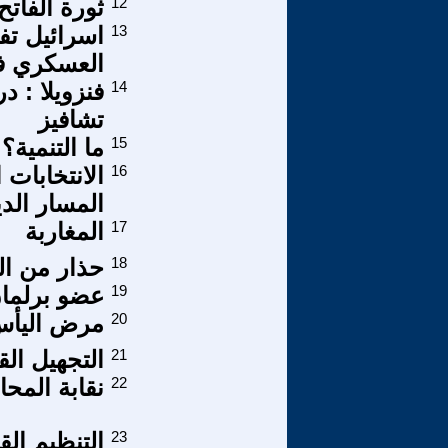
12
ثورة الفاتح ..
13
اسرائيل تف
العسكري فل
14
فنزويلا : د
تشافيز
15
ما التنمية؟
16
المسار الد
17
المغاربة
18
حذار من السا
19
عضو برلما
20
مرض اليأس 
21
التجهيل الق
22
نقابة المح
23
التنظيم الق