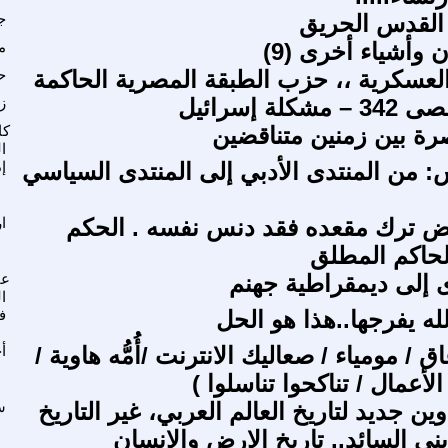
القدس الحريق
ج
وأشياء أخرى (9)
م
عسكرية ،، حزب الطبقة المصرية الحاكمة
ح
لة إسرائيل
ز
رة بين زمنين متناقضين
كا
ا
: من المنتدى الأدبي إلى المنتدى السياسي
إ
ض ترك مقعده فقد دنس نفسه . الحكم
ا
حاكم المطلق
إلى ديمقراطية جهنم
عب
ا
لله يفرجها..هذا هو الحل
ف
 / مومياء / صعاليك الانترنت /أُمُّه هاوية /
أ
لأعمال / تناكحوا تناسلوا )
ن جديد لتاريخ العالم العربي، غير التاريخ
س
ني السائد.. تاريخ الارض والانسان