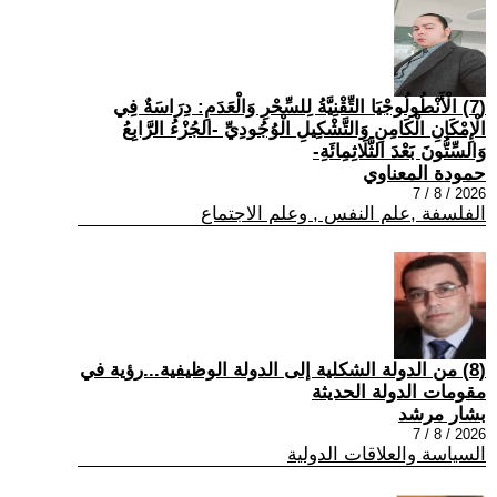
(7) الْأَنْطُولُوجْيَا التِّقْنِيَّةُ لِلسِّحْرِ وَالْعَدَمِ: دِرَاسَةٌ فِي
الْإِمْكَانِ الْكَامِنِ وَالتَّشْكِيلِ الْوُجُودِيِّ -الجُزْءُ الرَّابِعُ
وَالسِّتُّونَ بَعْدَ الثَّلَاثِمِائَةِ-
حمودة المعناوي
2026 / 8 / 7
الفلسفة ,علم النفس , وعلم الاجتماع
(8) من الدولة الشكلية إلى الدولة الوظيفية...رؤية في
مقومات الدولة الحديثة
بشار مرشد
2026 / 8 / 7
السياسة والعلاقات الدولية