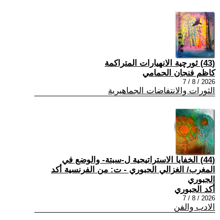
(43) ثورچية الانهيارات المتراكمة
كاظم فنجان الحمامي
2026 / 8 / 7
الثورات والانتفاضات الجماهيرية
(44) الخفايا الاستراتيجية ل-سبتة- والوضع في
المغرب/ الغزالي الجبوري - ت: من الفرنسية أكد
الجبوري
أكد الجبوري
2026 / 8 / 7
الادب والفن