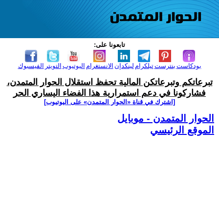
تابعونا على:
بودكاست
بنترست
تيلكرام
لينكدإن
الانستغرام
اليوتيوب
التويتر
الفيسبوك
تبرعاتكم وتبرعاتكن المالية تحفظ استقلال الحوار المتمدن،
فشاركونا في دعم استمرارية هذا الفضاء اليساري الحر
[اشترك في قناة ‫«الحوار المتمدن» على اليوتيوب]
الحوار المتمدن - موبايل
الموقع الرئيسي