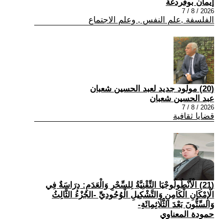
إيمان بوقردغة
2026 / 8 / 7
الفلسفة ,علم النفس , وعلم الاجتماع
(20) مولود جديد لعبد الحسين شعبان
عبد الحسين شعبان
2026 / 8 / 7
قضايا ثقافية
(21) الْأَنْطُولُوجْيَا التِّقْنِيَّةُ لِلسِّحْرِ وَالْعَدَمِ: دِرَاسَةٌ فِي
الْإِمْكَانِ الْكَامِنِ وَالتَّشْكِيلِ الْوُجُودِيِّ -الجُزْءُ الثَّالِثُ
وَالسِّتُّونَ بَعْدَ الثَّلَاثِمِائَةِ-
حمودة المعناوي