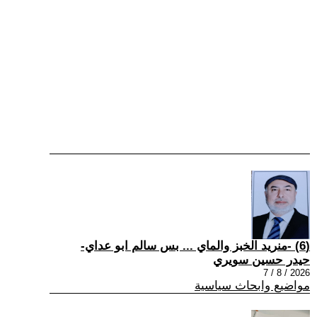
(6) -منريد الخبز والماي ... بس سالم ابو عداي-
حيدر حسين سويري
2026 / 8 / 7
مواضيع وابحاث سياسية