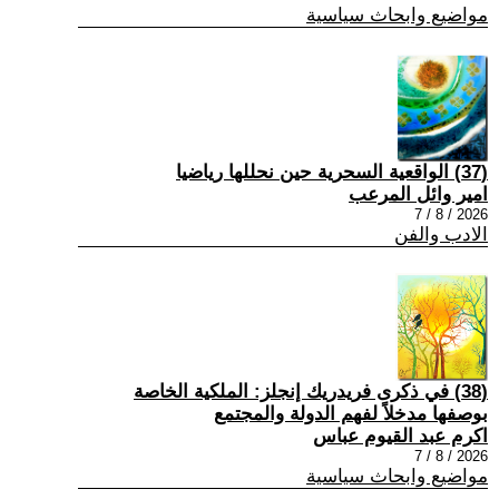
مواضيع وابحاث سياسية
(37) الواقعية السحرية حين نحللها رياضيا
امير وائل المرعب
2026 / 8 / 7
الادب والفن
(38) في ذكرى فريدريك إنجلز: الملكية الخاصة
بوصفها مدخلاً لفهم الدولة والمجتمع
اكرم عبد القيوم عباس
2026 / 8 / 7
مواضيع وابحاث سياسية