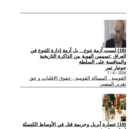
(18) ليست أزمة تنوع... بل أزمة إدارة للتنوع في
العراق :تسييس الهوية بين الذاكرة التاريخية
والمنافسة على السلطة
جوتيار تمر
2026 / 8 / 7
القومية , المسالة القومية , حقوق الاقليات و حق
تقرير المصير
(19) عصارة أبريل وجريمة قتل في الأوساط الكنسيّة