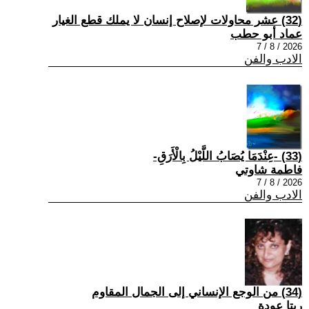
(32) عشر محاولات لإصلاح إنسان لا يملك قطع الغيار
عماد أبو حطب
2026 / 8 / 7
الادب والفن
(33) -عِنْدَمَا يُصَابُ اللَّيْلُ بِالْأَرَقِ-
فاطمة شاوتي
2026 / 8 / 7
الادب والفن
(34) من الوجع الإنساني إلى الجمال المقاوم
ريتا عودة