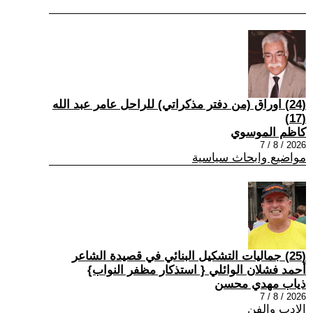
(24) اوراق (من دفتر مذكراتي) للراحل عامر عبد الله
(17)
كاظم الموسوي
2026 / 8 / 7
مواضيع وابحاث سياسية
(25) جماليات التشكيل البنائي في قصيدة الشاعر
أحمد فشلان الوائلي { استذكار مظفر النواب}
ذياب مهدي محسن
2026 / 8 / 7
الادب والفن