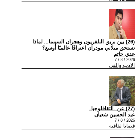
(26) بين بريق التلفزيون وهجران السينما... لماذا
تستحق ميلاني مودران اعترافًا عالميًا أوسع؟
عدي حاتم
2026 / 8 / 7
الادب والفن
(27) عن -الثقافلوجيا-
عبد الحسين شعبان
2026 / 8 / 7
قضايا ثقافية