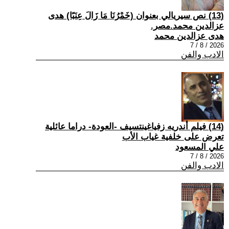
(13) نص سيريالي بعنوان (خَمْرُنَا مَا زَالَ عِنَبًا) هدى
عزالدين محمد.مصر.
هدى عزالدين محمد
2026 / 8 / 7
الادب والفن
(14) فيلم أندريه زفياغينتسيف -العودة- دراما عائلية
تعرض على خلفية غياب الأب
علي المسعود
2026 / 8 / 7
الادب والفن