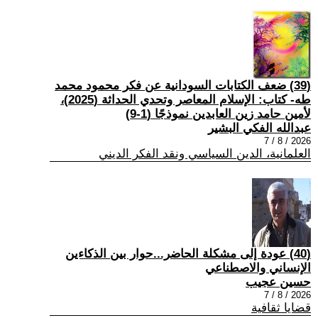
(39) ضعف الكتابات السودانية عن فكر محمود محمد
طه- كتاب: الإسلام المعاصر وتحدي الحداثة (2025)،
لأمين حامد زين العابدين نموذجًا (1-9)
عبدالله الفكي البشير
2026 / 8 / 7
العلمانية، الدين السياسي ونقد الفكر الديني
(40) عودة إلى مشكلة الحاضر...حوار بين الذكاءين
الإنساني والاصطناعي
حسين عجيب
2026 / 8 / 7
قضايا ثقافية