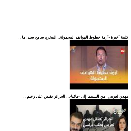
.. كلمة أخيرة -أزمة خطوط الهواتف المحمولة.. المخرج سامح سند: ما
.. مهدي لعريبي: من السينما إلى -مافيا-... الجزائر تقبض على زعيم