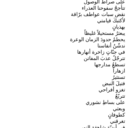
على صراط الوصول
تتأججُ سفوحنا العذراء
نقض سبات عواطف برّاقة
لأكتبكَ قيامتي
بهذيانٍ
يبعثرُ مستحيلاً غليظاً
يحطمُ حدودَ الزمان الوعرة
ندشّنُ أنفاسنا
في جنّاتٍ زاخرة أنهارها
تترجّلُ عذبَ المفاتن
تسطعُ مدارجها
ازهاراً
تستثيرُ
فتيلَ النبض
تغزو أفراحي
تتربّعُ
على بساطِ نشوري
وبعثي
كطوفانٍ
تغرقني
في أبديّةٍ شاهقة النور