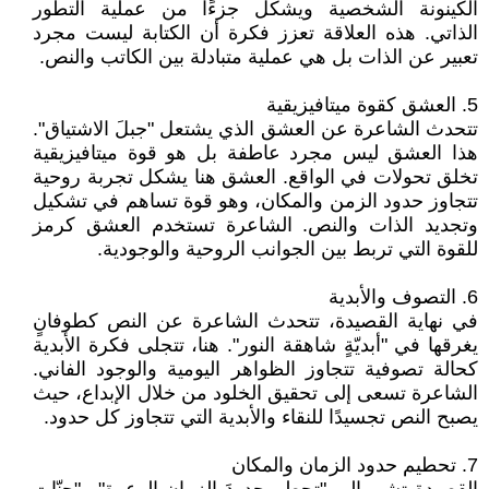
الكينونة الشخصية ويشكل جزءًا من عملية التطور
الذاتي. هذه العلاقة تعزز فكرة أن الكتابة ليست مجرد
تعبير عن الذات بل هي عملية متبادلة بين الكاتب والنص.
5. العشق كقوة ميتافيزيقية
تتحدث الشاعرة عن العشق الذي يشتعل "جبلَ الاشتياق".
هذا العشق ليس مجرد عاطفة بل هو قوة ميتافيزيقية
تخلق تحولات في الواقع. العشق هنا يشكل تجربة روحية
تتجاوز حدود الزمن والمكان، وهو قوة تساهم في تشكيل
وتجديد الذات والنص. الشاعرة تستخدم العشق كرمز
للقوة التي تربط بين الجوانب الروحية والوجودية.
6. التصوف والأبدية
في نهاية القصيدة، تتحدث الشاعرة عن النص كطوفانٍ
يغرقها في "أبديّةٍ شاهقة النور". هنا، تتجلى فكرة الأبدية
كحالة تصوفية تتجاوز الظواهر اليومية والوجود الفاني.
الشاعرة تسعى إلى تحقيق الخلود من خلال الإبداع، حيث
يصبح النص تجسيدًا للنقاء والأبدية التي تتجاوز كل حدود.
7. تحطيم حدود الزمان والمكان