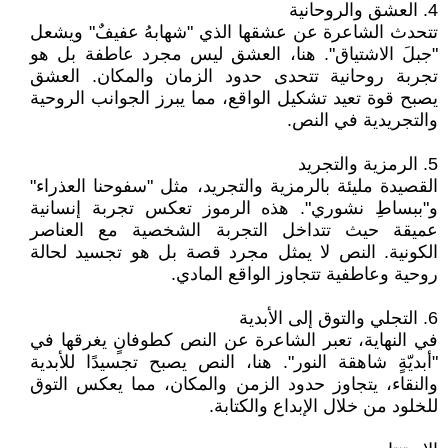
4. العشق والروحانية
تتحدث الشاعرة عن عشقها الذي "شهابهُ عفيفٌ" ويشعل
"جبلَ الاشتياق". هنا، العشق ليس مجرد عاطفة بل هو
تجربة روحانية تتحدى حدود الزمان والمكان. العشق
يصبح قوة تعيد تشكيل الواقع، مما يبرز الجوانب الروحية
والتجريدية في النص.
5. الرمزية والتجريد
القصيدة مليئة بالرمزية والتجريد، مثل "سفوحنا العذراء"
و"ببساطِ نشوري". هذه الرموز تعكس تجربة إنسانية
عميقة حيث تتداخل التجربة الشخصية مع العناصر
الكونية. النص لا يمثل مجرد قصة بل هو تجسيد لحالة
روحية وعاطفية تتجاوز الواقع المادي.
6. التجلي والتوق إلى الأبدية
في النهاية، تعبر الشاعرة عن النص كطوفانٍ يغرقها في
"أبديّةٍ شاهقة النور". هنا، النص يصبح تجسيدًا للأبدية
والنقاء، يتجاوز حدود الزمن والمكان، مما يعكس التوق
للخلود من خلال الإبداع والكتابة.