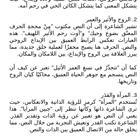
يتشكل المعنى كما يتشكل الكائن الحي في رحم أمه.
2. الروح والأثير والعمر
تشير الشاعرة إلى أن النص مكتوب "مِنْ محجةِ الحرف
المعتّق بضوع وحيك" و"آوت رحم الأثير اللهيف". هذه
العبارات تعكس الرابط العميق بين الإبداع الروحي
والنص. الحرف هنا يصبح محفزًا لعملية خلق جديدة، مما
يبرز العلاقة بين الروح والإبداع، بين اللامكان والمكان.
كما أن "تتجذّرُ في نسغِ العمر الأثيل" تعبر عن كيف أن
النص ينسجم مع جوهر الحياة العميق، محاكيًا كيان الروح
وتاريخها.
3. المرآة والقدَر
تُستخدم "المرآة" كرمز للرؤية الذاتية والانعكاس، حيث
ترى الشاعرة ذاتها وكأنها تنظر إلى "جبين المرايا". هذا
يعني أن النص هو تعبير عن رؤية الذات وتقدير القدَر.
الشاعرة تكتب القدر وتعيش التجربة من خلال النص، مما
يخلق حالة من الاتصال العميق بين الذات والنص.