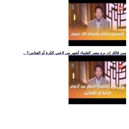
.. مين قالك إن بره مصر العلماء أشهر من لاعبي الكرة أو الفنانين؟