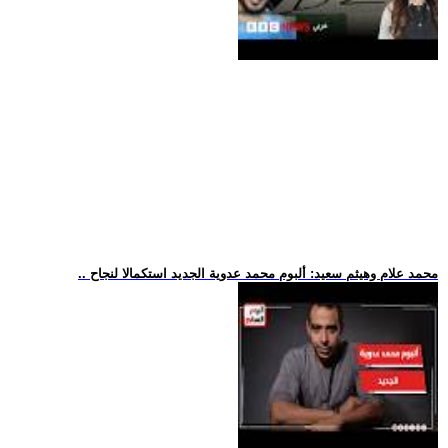
.. محمد علام وهيثم سعيد: ألبوم محمد عدوية الجديد استكمالا لنجاح