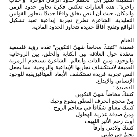
القصيدة تشير إلى "تحطم حدودَ الزمان الوعرة" و"جنّاتٍ
زاخرة". هذه العبارات تعكس فكرة تجاوز حدود الزمن
والمكان، حيث أن النص يخلق واقعًا جديدًا يتجاوز القوانين
التقليدية. الشاعرة تطرح تجربة إبداعية تعيد تشكيل
الواقع وتفتح آفاقًا جديدة تتجاوز الحدود المادية.
الختام
قصيدة "كتبتكَ مخاضاً شهيَّ التكوين" تقدم رؤية فلسفية
معقدة حول العلاقة بين الكتابة والخلق، بين الروحانية
والوجود، وبين الذات والعالم. الشاعرة تستخدم الرمزية
العميقة لاستكشاف تجاربها الإبداعية والروحية، مما يجعل
النص تجربة فريدة تستكشف الأبعاد الميتافيزيقية للوجود
الإنساني والإبداع.
القصيدة :
كتبتكَ مخاضاً شهيَّ التكوين
مِنْ محجةِ الحرف المعتّق بضوع وحيك
كتبتك معنايَ شفّافاً في معاجم الروح
ومِنْ صدفة عذرية الهطول
آوت رحم الأثير اللهيف
كتبتكَ ولادتي وارفاً
تجثمُ في طيني