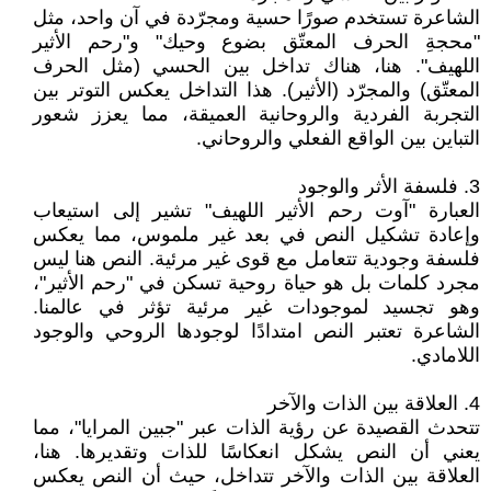
الشاعرة تستخدم صورًا حسية ومجرّدة في آن واحد، مثل
"محجةِ الحرف المعتّق بضوع وحيك" و"رحم الأثير
اللهيف". هنا، هناك تداخل بين الحسي (مثل الحرف
المعتّق) والمجرّد (الأثير). هذا التداخل يعكس التوتر بين
التجربة الفردية والروحانية العميقة، مما يعزز شعور
التباين بين الواقع الفعلي والروحاني.
3. فلسفة الأثر والوجود
العبارة "آوت رحم الأثير اللهيف" تشير إلى استيعاب
وإعادة تشكيل النص في بعد غير ملموس، مما يعكس
فلسفة وجودية تتعامل مع قوى غير مرئية. النص هنا ليس
مجرد كلمات بل هو حياة روحية تسكن في "رحم الأثير"،
وهو تجسيد لموجودات غير مرئية تؤثر في عالمنا.
الشاعرة تعتبر النص امتدادًا لوجودها الروحي والوجود
اللامادي.
4. العلاقة بين الذات والآخر
تتحدث القصيدة عن رؤية الذات عبر "جبين المرايا"، مما
يعني أن النص يشكل انعكاسًا للذات وتقديرها. هنا،
العلاقة بين الذات والآخر تتداخل، حيث أن النص يعكس