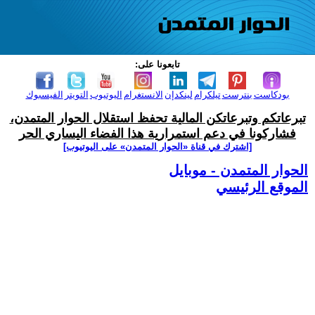
تابعونا على:
بودكاست
بنترست
تيلكرام
لينكدإن
الانستغرام
اليوتيوب
التويتر
الفيسبوك
تبرعاتكم وتبرعاتكن المالية تحفظ استقلال الحوار المتمدن،
فشاركونا في دعم استمرارية هذا الفضاء اليساري الحر
[اشترك في قناة ‫«الحوار المتمدن» على اليوتيوب]
الحوار المتمدن - موبايل
الموقع الرئيسي