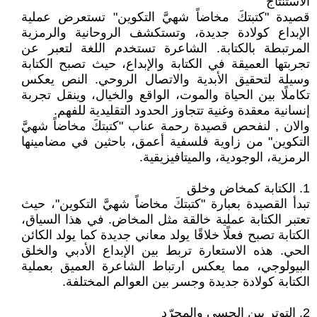
الاستنتاج
قصيدة "كتبتكَ مخاضاً شهيَّ التكوين" تستعرض عملية
الإبداع كولادة جديدة، وتستكشف الروحانية والرمزية
المرتبطة بالكتابة. الشاعرة تستخدم اللغة لتعبر عن
تجربتها العميقة في الكتابة والإبداع، حيث تصبح الكتابة
وسيلة لتحقيق الأبدية والاتصال الروحي. النص يعكس
تكاملًا بين الحياة والموت، الواقع والخيال، وينقل تجربة
إنسانية معقدة وغنية تتجاوز الحدود التقليدية للفهم.
والان , لنفحص قصيدة رحمة عناب "كتبتكَ مخاضاً شهيَّ
التكوين" من زاوية فلسفية أعمق، باحثين في مضامينها
الرمزية، الوجودية، والميتافيزيقية.
1. الكتابة كمخاض وخلق
تبدأ القصيدة بعبارة "كتبتكَ مخاضاً شهيَّ التكوين"، حيث
تعتبر الكتابة عملية خالقة مثل المخاض. في هذا السياق،
الكتابة تصبح فعلًا خلاقًا يولد معاني جديدة كما يولد الكائن
الحي. هذه الاستعارة تربط بين الإبداع الأدبي والخلق
البيولوجي، مما يعكس ارتباط الشاعرة العميق بعملية
الكتابة كولادة جديدة وجسر بين العوالم المختلفة.
2. التوتر بين الحسي والمجرّد