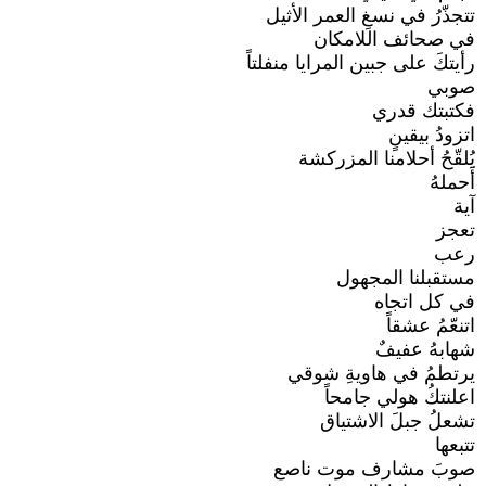
تتجذّرُ في نسغِ العمر الأثيل
في صحائف اللامكان
رأيتكَ على جبين المرايا منفلتاً
صوبي
فكتبتك قدري
اتزودُ بيقينٍ
يُلقّحُ أحلامنا المزركشة
أَحملهُ
آية
تعجز
رعب
مستقبلنا المجهول
في كل اتجاه
اتنعّمُ عشقاً
شهابهُ عفيفٌ
يرتطمُ في هاويةِ شوقي
اعلنتكُ هولي جامحاً
تشعلُ جبلَ الاشتياق
تتبعها
صوبَ مشارف موت ناصع