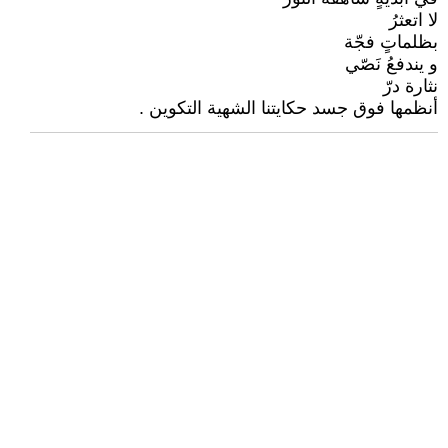
لا اتعثرُ
بظلماتٍ فجّة
و يندفعُ نَصّي
نثارة درّ
أنظمها فوق جسد حكايتنا الشهية التكوين .